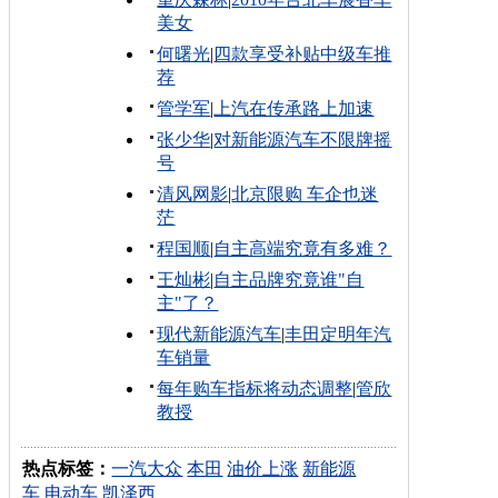
美女
何曙光
|
四款享受补贴中级车推
荐
管学军
|
上汽在传承路上加速
张少华
|
对新能源汽车不限牌摇
号
清风网影
|
北京限购 车企也迷
茫
程国顺
|
自主高端究竟有多难？
王灿彬
|
自主品牌究竟谁"自
主"了？
现代新能源汽车
|
丰田定明年汽
车销量
每年购车指标将动态调整
|
管欣
教授
热点标签：
一汽大众
本田
油价上涨
新能源
车
电动车
凯泽西