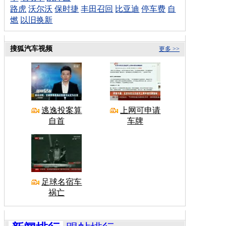
路虎
沃尔沃
保时捷
丰田召回
比亚迪
停车费
自
燃
以旧换新
搜狐汽车视频
更多 >>
逃逸投案算
上网可申请
自首
车牌
足球名宿车
祸亡