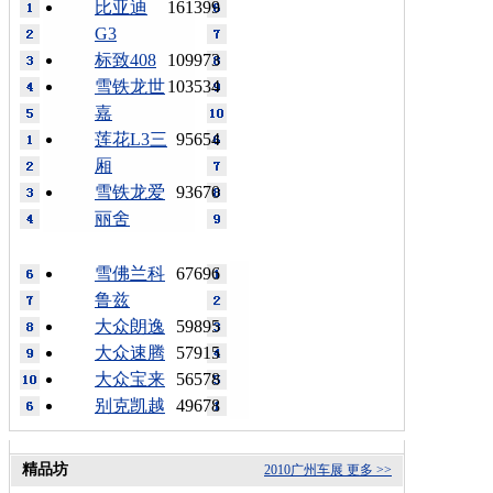
比亚迪
161399
G3
标致408
109973
雪铁龙世
103534
嘉
莲花L3三
95654
厢
雪铁龙爱
93670
丽舍
雪佛兰科
67696
鲁兹
大众朗逸
59895
大众速腾
57915
大众宝来
56578
别克凯越
49678
精品坊
2010广州车展
更多 >>