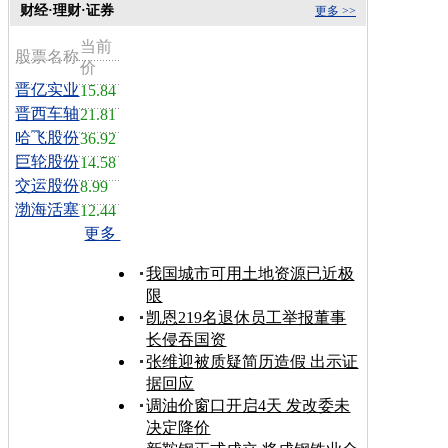
财经·理财·证券
更多 >>
当前
股票名称
价
晋亿实业
15.84
晋西车轴
21.81
哈飞股份
36.92
巨轮股份
14.58
交运股份
8.99
渤海活塞
12.44
更多
我国城市可用土地资源已近极
限
凯恩219名退休员工举报董事
长侵吞国资
张维迎被质疑简历造假 出示证
据回应
调油价窗口开启4天 发改委未
决定降价