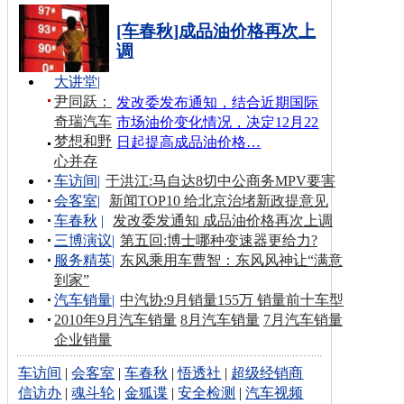
[车春秋]成品油价格再次上
调
大讲堂
|
尹同跃：
发改委发布通知，结合近期国际
奇瑞汽车
市场油价变化情况，决定12月22
梦想和野
日起提高成品油价格…
心并存
车访间
|
于洪江:马自达8切中公商务MPV要害
会客室
|
新闻TOP10 给北京治堵新政提意见
车春秋
|
发改委发通知 成品油价格再次上调
三博演议
|
第五回:博士哪种变速器更给力?
服务精英
|
东风乘用车曹智：东风风神让“满意
到家”
汽车销量
|
中汽协:9月销量155万 销量前十车型
2010年9月汽车销量
8月汽车销量
7月汽车销量
企业销量
车访间
|
会客室
|
车春秋
|
悟透社
|
超级经销商
信访办
|
魂斗轮
|
金狐谍
|
安全检测
|
汽车视频