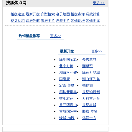
搜狐焦点网
更多 >>
楼盘速查
最新开盘
户型搜索
电子地图
楼盘点评
贷款计算
楼盘动态
购房导航
看房图片
户型图片
装修论坛
装修图库
热销楼盘推荐
更多>>
最新开盘
更多>>
绿地国宝21
领秀慧谷
北京方糖
澜馨墅
潮白河孔雀
绿宸万华城
国隆府
潮白河孔雀
宏泰·美墅
铂铭郡
廊坊新世界
世纪鸿通州
智汇雅苑
万科首开台
首开熙悦山
世纪星城
首城国际中
顺鑫·华玺
绿城·御园
远洋一方