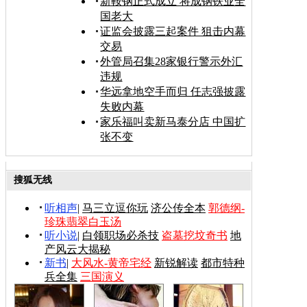
新鞍钢正式成立 将成钢铁业全
国老大
证监会披露三起案件 狙击内幕
交易
外管局召集28家银行警示外汇
违规
华远拿地空手而归 任志强披露
失败内幕
家乐福叫卖新马泰分店 中国扩
张不变
搜狐无线
听相声
|
马三立逗你玩
济公传全本
郭德纲-
珍珠翡翠白玉汤
听小说
|
白领职场必杀技
盗墓挖坟奇书
地
产风云大揭秘
新书
|
大风水-黄帝宅经
新锐解读
都市特种
兵全集
三国演义