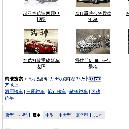
起亚福瑞迪两厢申
2011重磅合资紧凑
报图
汇总
奇瑞21款重磅新车
雪佛兰Malibu替代
谍照
景程
车型搜索：
精准搜索：
5万
8万
12万
15万
22万
35万
50万
70
万以上
两厢轿车
|
三厢轿车
|
旅行轿车
|
敞篷轿车
|
运动
轿车
微型
小型
紧凑
中型
中大型
豪华型
SUV