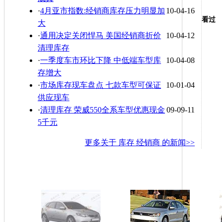
·
4月亚市指数:经销商库存压力明显加
10-04-16
看过
大
·
通用决定关闭悍马 美国经销商折价
10-04-12
清理库存
·
一季度车市环比下降 中低端车型库
10-04-08
存增大
·
市场库存现车盘点 七款车型可保证
10-01-04
供应现车
·
清理库存 荣威550全系车型优惠现金
09-09-11
5千元
更多关于
库存 经销商
的新闻>>