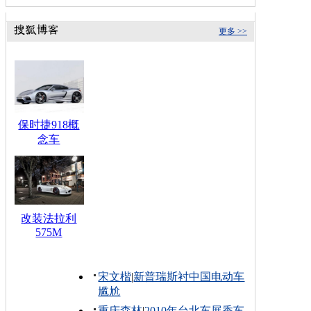
更多 >>
保时捷918概
念车
改装法拉利
575M
宋文楷
|
新普瑞斯衬中国电动车
尴尬
重庆森林
|
2010年台北车展香车