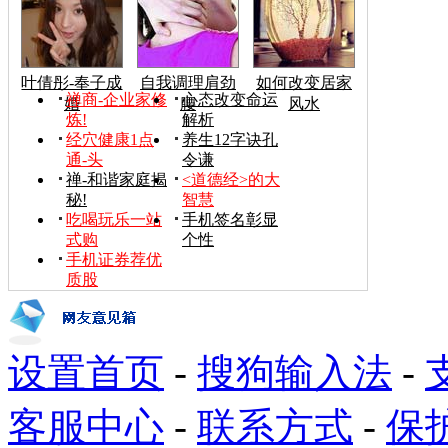
叶倩彤-奉子成
自我调理肩劲
如何改变居家
禅商-企业家修
心态改变命运
婚
腰
风水
炼!
解析
经穴健康1点
养生12字诀孔
通-头
令谦
禅-和谐家庭揭
<道德经>的大
秘!
智慧
吃喝玩乐一站
手机签名彰显
式购
个性
手机证券荐优
质股
设置首页
-
搜狗输入法
-
客服中心
-
联系方式
-
保