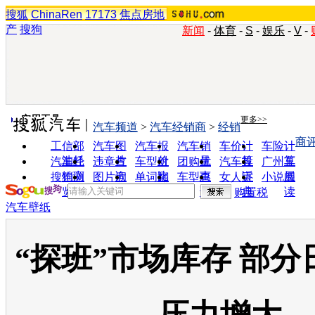
搜狐
ChinaRen
17173
焦点房地
产
搜狗
新闻
-
体育
-
S
-
娱乐
-
V
-
实用工具
更多>>
汽车频道
>
汽车经销商
>
经销
商
工信部
汽车图
汽车报
汽车销
车价计
车险计
油耗
片
价
量
算
算
汽车经
违章查
车型对
团购优
汽车投
广州车
销商
询
比
惠
诉
展
搜狗浏
图片欣
单词翻
车型查
女人宝
小说阅
览器
赏
译
询
典
读
购置税
汽车壁纸
“探班”市场库存 部