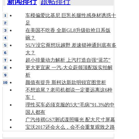
新闻排行
跟帖排行
车模偏爱比基尼 巨乳长腿性感身材诱惑十
足
在美国不吃香 全新GL8升级欲抢日系饭
碗？
SUV没它甭想玩越野 差速锁神通到底有多
大？
超小排量动力解析 上汽打造自强“蓝芯”
更大更宜家 一汽-大众蔚领顶配版实拍解
析
颜值有提升 斯柯达新款明锐官图赏析
不想追尾？老司机都说一定要远离这6种
车！
理性买车必须克服的5大“毛病”91.3%的中
国人都有
广汽传祺GS7测试谍照曝光 配大尺寸屏幕
宝沃2017还会火么，会不会重复观致之路