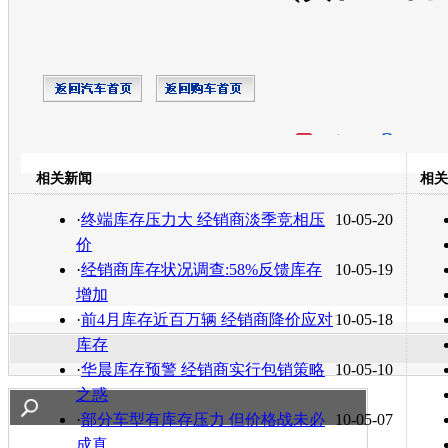
开心网
人人网
豆瓣
相关新闻
相关
转发至：
·
终端库存压力大 经销商淡季竞相压
10-05-20
价
·
经销商库存状况调查:58%反馈库存
10-05-19
增加
·
前4月库存近百万辆 经销商降价应对
10-05-18
库存
·
华晨库存预警 经销商实行包销策略
10-05-10
之惑
·
部分车型有库存压力 但价格战未必
10-05-07
成真