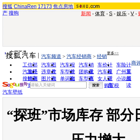
搜狐
ChinaRen
17173
焦点房地
产
搜狗
新闻
-
体育
-
S
-
娱乐
-
V
-
实用工具
更多>>
汽车频道
>
汽车经销商
>
经销
商
工信部
汽车图
汽车报
汽车销
车价计
车险计
油耗
片
价
量
算
算
汽车经
违章查
车型对
团购优
汽车投
广州车
销商
询
比
惠
诉
展
搜狗浏
图片欣
单词翻
车型查
女人宝
小说阅
览器
赏
译
询
典
读
购置税
汽车壁纸
“探班”市场库存 部