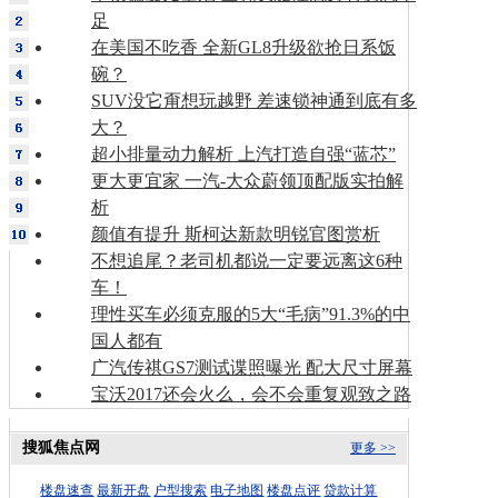
足
在美国不吃香 全新GL8升级欲抢日系饭
碗？
SUV没它甭想玩越野 差速锁神通到底有多
大？
超小排量动力解析 上汽打造自强“蓝芯”
更大更宜家 一汽-大众蔚领顶配版实拍解
析
颜值有提升 斯柯达新款明锐官图赏析
不想追尾？老司机都说一定要远离这6种
车！
理性买车必须克服的5大“毛病”91.3%的中
国人都有
广汽传祺GS7测试谍照曝光 配大尺寸屏幕
宝沃2017还会火么，会不会重复观致之路
搜狐焦点网
更多 >>
楼盘速查
最新开盘
户型搜索
电子地图
楼盘点评
贷款计算