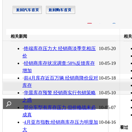
开心网
人人网
豆瓣
相关新闻
相关
转发至：
·
终端库存压力大 经销商淡季竞相压
10-05-20
价
·
经销商库存状况调查:58%反馈库存
10-05-19
增加
·
前4月库存近百万辆 经销商降价应对
10-05-18
库存
·
华晨库存预警 经销商实行包销策略
10-05-10
之惑
·
部分车型有库存压力 但价格战未必
10-05-07
成真
·
4月亚市指数:经销商库存压力明显加
10-04-16
看过
大