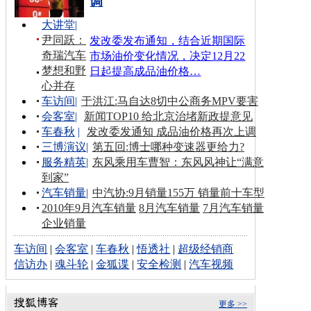
调
大讲堂
|
尹同跃：
发改委发布通知，结合近期国际
奇瑞汽车
市场油价变化情况，决定12月22
梦想和野
日起提高成品油价格…
心并存
车访间
|
于洪江:马自达8切中公商务MPV要害
会客室
|
新闻TOP10 给北京治堵新政提意见
车春秋
|
发改委发通知 成品油价格再次上调
三博演议
|
第五回:博士哪种变速器更给力?
服务精英
|
东风乘用车曹智：东风风神让“满意
到家”
汽车销量
|
中汽协:9月销量155万 销量前十车型
2010年9月汽车销量
8月汽车销量
7月汽车销量
企业销量
车访间
|
会客室
|
车春秋
|
悟透社
|
超级经销商
信访办
|
魂斗轮
|
金狐谍
|
安全检测
|
汽车视频
更多 >>