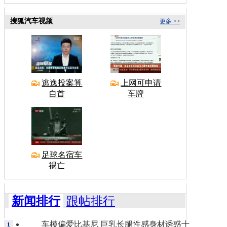
搜狐汽车视频
更多 >>
逃逸投案算
上网可申请
自首
车牌
足球名宿车
祸亡
新闻排行
跟帖排行
车模偏爱比基尼 巨乳长腿性感身材诱惑十