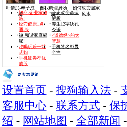
叶倩彤-奉子成
自我调理肩劲
如何改变居家
禅商-企业家修
心态改变命运
婚
腰
风水
炼!
解析
经穴健康1点
养生12字诀孔
通-头
令谦
禅-和谐家庭揭
<道德经>的大
秘!
智慧
吃喝玩乐一站
手机签名彰显
式购
个性
手机证券荐优
质股
设置首页
-
搜狗输入法
-
客服中心
-
联系方式
-
保
绍
-
网站地图
-
全部新闻