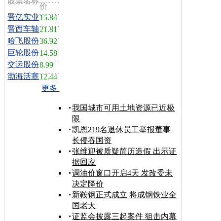
股票名称
价
晋亿实业
15.84
晋西车轴
21.81
哈飞股份
36.92
巨轮股份
14.58
交运股份
8.99
渤海活塞
12.44
更多
我国城市可用土地资源已近极
限
凯恩219名退休员工举报董事
长侵吞国资
张维迎被质疑简历造假 出示证
据回应
调油价窗口开启4天 发改委未
决定降价
新鞍钢正式成立 将成钢铁业全
国老大
证监会披露三起案件 狙击内幕