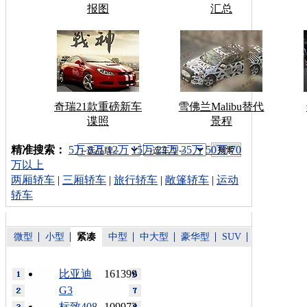
报图
汇总
奇瑞21款重磅新车
雪佛兰Malibu替代
谍照
景程
车型搜索：
精准搜索：
5万
8万
12万
15万
22万
35万
50万
70
万以上
两厢轿车
|
三厢轿车
|
旅行轿车
|
敞篷轿车
|
运动
轿车
微型
小型
紧凑
中型
中大型
豪华型
SUV
比亚迪
161399
G3
标致408
109973