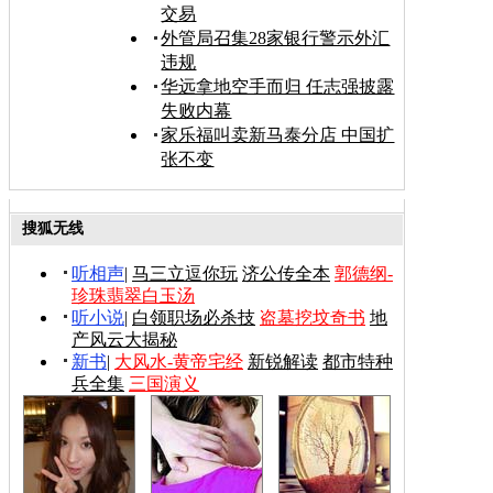
交易
外管局召集28家银行警示外汇
违规
华远拿地空手而归 任志强披露
失败内幕
家乐福叫卖新马泰分店 中国扩
张不变
搜狐无线
听相声
|
马三立逗你玩
济公传全本
郭德纲-
珍珠翡翠白玉汤
听小说
|
白领职场必杀技
盗墓挖坟奇书
地
产风云大揭秘
新书
|
大风水-黄帝宅经
新锐解读
都市特种
兵全集
三国演义