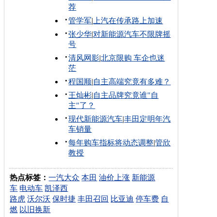
荐
管学军
|
上汽在传承路上加速
张少华
|
对新能源汽车不限牌摇
号
清风网影
|
北京限购 车企也迷
茫
程国顺
|
自主高端究竟有多难？
王灿彬
|
自主品牌究竟谁"自
主"了？
现代新能源汽车
|
丰田定明年汽
车销量
每年购车指标将动态调整
|
管欣
教授
热点标签：
一汽大众
本田
油价上涨
新能源
车
电动车
凯泽西
路虎
沃尔沃
保时捷
丰田召回
比亚迪
停车费
自
燃
以旧换新