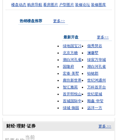
楼盘动态
购房导航
看房图片
户型图片
装修论坛
装修图库
热销楼盘推荐
更多>>
最新开盘
更多>>
绿地国宝21
领秀慧谷
北京方糖
澜馨墅
潮白河孔雀
绿宸万华城
国隆府
潮白河孔雀
宏泰·美墅
铂铭郡
廊坊新世界
世纪鸿通州
智汇雅苑
万科首开台
首开熙悦山
世纪星城
首城国际中
顺鑫·华玺
绿城·御园
远洋一方
财经·理财·证券
更多 >>
当前