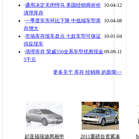
·
通用决定关闭悍马 美国经销商折价
10-04-12
清理库存
·
一季度车市环比下降 中低端车型库
10-04-08
存增大
·
市场库存现车盘点 七款车型可保证
10-01-04
供应现车
·
清理库存 荣威550全系车型优惠现金
09-09-11
5千元
更多关于
库存 经销商
的新闻>>
起亚福瑞迪两厢申
2011重磅合资紧凑