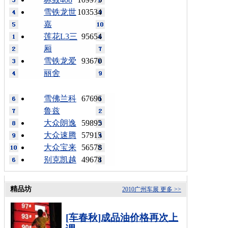
雪铁龙世
103534
嘉
莲花L3三
95654
厢
雪铁龙爱
93670
丽舍
雪佛兰科
67696
鲁兹
大众朗逸
59895
大众速腾
57915
大众宝来
56578
别克凯越
49678
精品坊
2010广州车展
更多 >>
[车春秋]成品油价格再次上