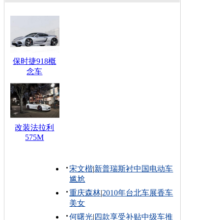
保时捷918概
念车
改装法拉利
575M
宋文楷
|
新普瑞斯衬中国电动车
尴尬
重庆森林
|
2010年台北车展香车
美女
何曙光
|
四款享受补贴中级车推