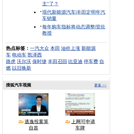
主"了？
现代新能源汽车
|
丰田定明年汽
车销量
每年购车指标将动态调整
|
管欣
教授
热点标签：
一汽大众
本田
油价上涨
新能源
车
电动车
凯泽西
路虎
沃尔沃
保时捷
丰田召回
比亚迪
停车费
自
燃
以旧换新
搜狐汽车视频
更多 >>
逃逸投案算
上网可申请
自首
车牌