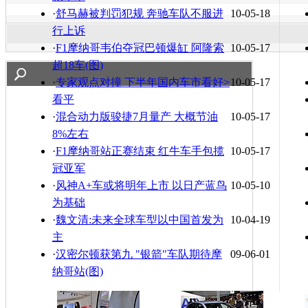
·
舒马赫被判罚犯规 奔驰车队不服进
10-05-18
行上诉
·
F1摩纳哥韦伯夺冠巴顿爆缸 阿隆索
10-05-17
超18车(图)
·
专家观点对撞 下半年国内车市看好>
10-05-17
看平
·
混合动力版骏捷7月量产 大概节油
10-05-17
8%左右
·
F1摩纳哥站正赛结束 红牛车手包揽
10-05-17
冠亚军
·
风神A+车或将明年上市 以日产蓝鸟
10-05-10
为基础
·
魏文清:未来全球车型以中国首发为
10-04-19
主
·
汉密尔顿获第九 "银箭"车队期待摩
09-06-01
纳哥站(图)