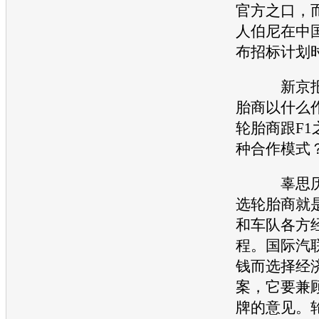
官方之口，而
人伯尼在中国
布招标计划
新京报：
胎
商以什么
轮胎
商跟F
种合作模式
辜思历：
选
轮胎
商就
和车队各方
程。国际汽
钱而选择经
案，它要兼
牌的意见。