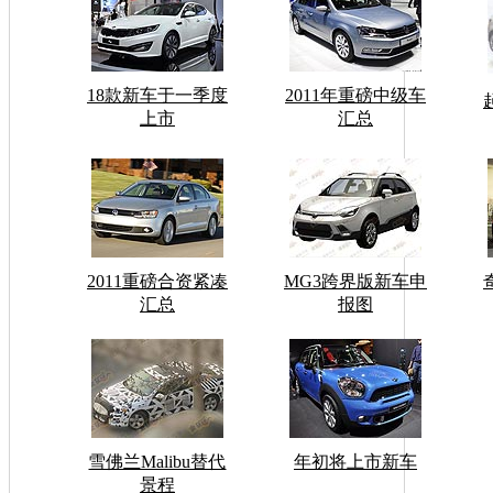
18款新车于一季度
2011年重磅中级车
上市
汇总
2011重磅合资紧凑
MG3跨界版新车申
汇总
报图
雪佛兰Malibu替代
年初将上市新车
景程