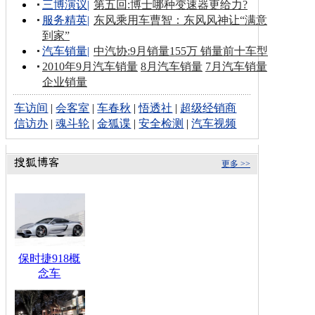
三博演议
|
第五回:博士哪种变速器更给力?
服务精英
|
东风乘用车曹智：东风风神让“满意
到家”
汽车销量
|
中汽协:9月销量155万 销量前十车型
2010年9月汽车销量
8月汽车销量
7月汽车销量
企业销量
车访间
|
会客室
|
车春秋
|
悟透社
|
超级经销商
信访办
|
魂斗轮
|
金狐谍
|
安全检测
|
汽车视频
更多 >>
保时捷918概
念车