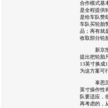
合作模式基
是全程提供
是给车队赞
车队买
轮胎
品；再有就
收取部分
轮
新京报：
提出把
轮胎
13英寸换成
为这方案可
辜思历：
英寸操作性
队要适应，
再考虑的，从