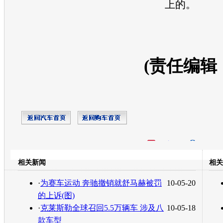
上的。
(责任编辑
开心网
人人网
豆瓣
相关新闻
相关
转发至：
·
为赛车运动 奔驰撤销就舒马赫被罚
10-05-20
的上诉(图)
·
克莱斯勒全球召回5.5万辆车 涉及八
10-05-18
款车型