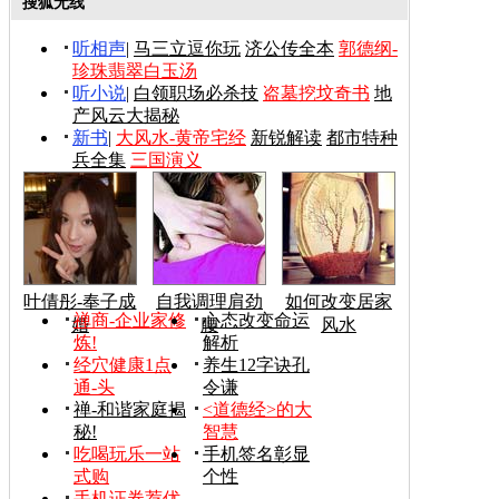
搜狐无线
听相声
|
马三立逗你玩
济公传全本
郭德纲-
珍珠翡翠白玉汤
听小说
|
白领职场必杀技
盗墓挖坟奇书
地
产风云大揭秘
新书
|
大风水-黄帝宅经
新锐解读
都市特种
兵全集
三国演义
叶倩彤-奉子成
自我调理肩劲
如何改变居家
禅商-企业家修
心态改变命运
婚
腰
风水
炼!
解析
经穴健康1点
养生12字诀孔
通-头
令谦
禅-和谐家庭揭
<道德经>的大
秘!
智慧
吃喝玩乐一站
手机签名彰显
式购
个性
手机证券荐优