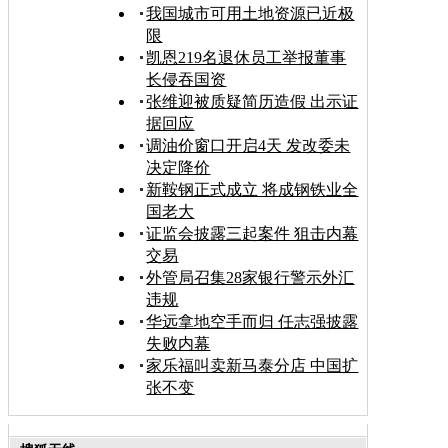
我国城市可用土地资源已近极
限
凯恩219名退休员工举报董事
长侵吞国资
张维迎被质疑简历造假 出示证
据回应
调油价窗口开启4天 发改委未
决定降价
新鞍钢正式成立 将成钢铁业全
国老大
证监会披露三起案件 狙击内幕
交易
外管局召集28家银行警示外汇
违规
华远拿地空手而归 任志强披露
失败内幕
家乐福叫卖新马泰分店 中国扩
张不变