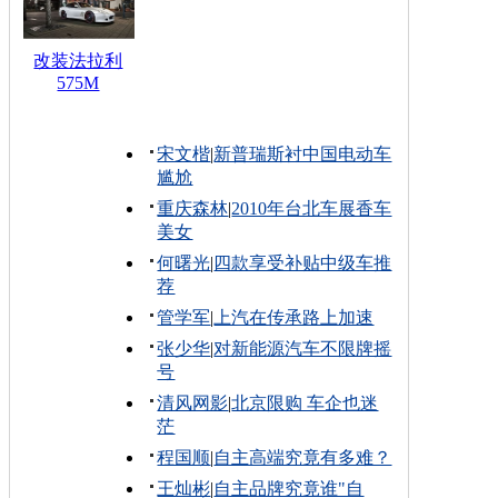
改装法拉利
575M
宋文楷
|
新普瑞斯衬中国电动车
尴尬
重庆森林
|
2010年台北车展香车
美女
何曙光
|
四款享受补贴中级车推
荐
管学军
|
上汽在传承路上加速
张少华
|
对新能源汽车不限牌摇
号
清风网影
|
北京限购 车企也迷
茫
程国顺
|
自主高端究竟有多难？
王灿彬
|
自主品牌究竟谁"自