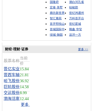
国隆府
潮白河孔雀
宏泰·美墅
铂铭郡
廊坊新世界
世纪鸿通州
智汇雅苑
万科首开台
首开熙悦山
世纪星城
首城国际中
顺鑫·华玺
绿城·御园
远洋一方
财经·理财·证券
更多 >>
当前
股票名称
价
晋亿实业
15.84
晋西车轴
21.81
哈飞股份
36.92
巨轮股份
14.58
交运股份
8.99
渤海活塞
12.44
更多