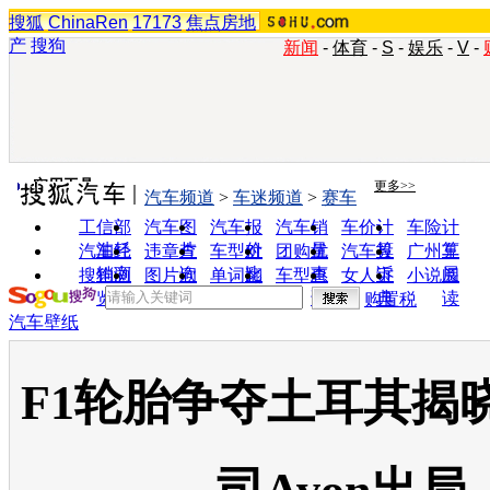
搜狐
ChinaRen
17173
焦点房地
产
搜狗
新闻
-
体育
-
S
-
娱乐
-
V
-
实用工具
更多>>
汽车频道
>
车迷频道
>
赛车
工信部
汽车图
汽车报
汽车销
车价计
车险计
油耗
片
价
量
算
算
汽车经
违章查
车型对
团购优
汽车投
广州车
销商
询
比
惠
诉
展
搜狗浏
图片欣
单词翻
车型查
女人宝
小说阅
览器
赏
译
询
典
读
购置税
汽车壁纸
F1轮胎争夺土耳其揭