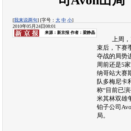
司Avon出局
[
我来说两句
] [字号：
大
中
小
]
2010年05月24日08:01
来源：
新京报
作者：梁静晶
上周，F
束后，下赛
夺战的局势
周前还是5
纳哥站大赛
队多梅尼卡
称“目前已
米其林双雄
铂子公司Av
局。