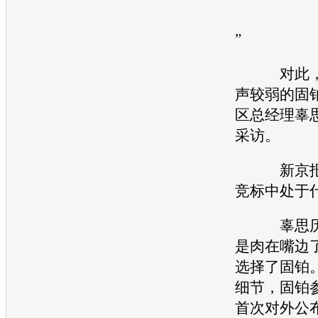
”
对此，记
声较弱的固
区总经理辜
采访。
新京报：
竞标中处于
辜思历：
是肉在嘴边了
选择了固铂
细节，固铂
首次对外公