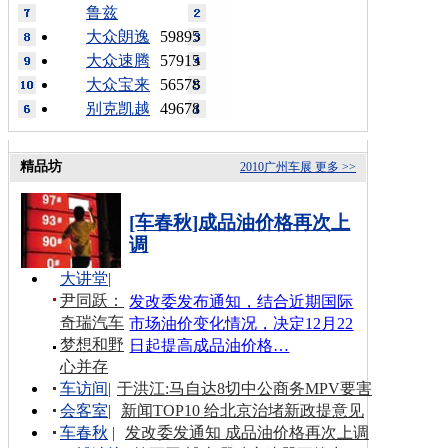
鲁兹
大众朗逸
59895
大众速腾
57915
大众宝来
56578
别克凯越
49678
精品坊
2010广州车展
更多 >>
[车春秋]成品油价格再次上
调
大讲堂
|
尹同跃：
发改委发布通知，结合近期国际
奇瑞汽车
市场油价变化情况，决定12月22
梦想和野
日起提高成品油价格…
心并存
车访间
|
于洪江:马自达8切中公商务MPV要害
会客室
|
新闻TOP10 给北京治堵新政提意见
车春秋
|
发改委发通知 成品油价格再次上调