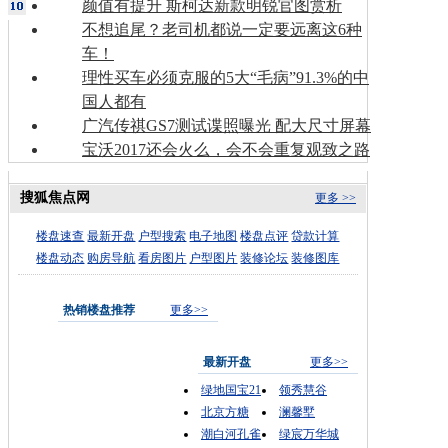
颜值有提升 斯柯达新款明锐官图赏析
不想追尾？老司机都说一定要远离这6种
车！
理性买车必须克服的5大“毛病”91.3%的中
国人都有
广汽传祺GS7测试谍照曝光 配大尺寸屏幕
宝沃2017还会火么，会不会重复观致之路
搜狐焦点网
更多 >>
楼盘速查
最新开盘
户型搜索
电子地图
楼盘点评
贷款计算
楼盘动态
购房导航
看房图片
户型图片
装修论坛
装修图库
热销楼盘推荐
更多>>
最新开盘
更多>>
绿地国宝21
领秀慧谷
北京方糖
澜馨墅
潮白河孔雀
绿宸万华城