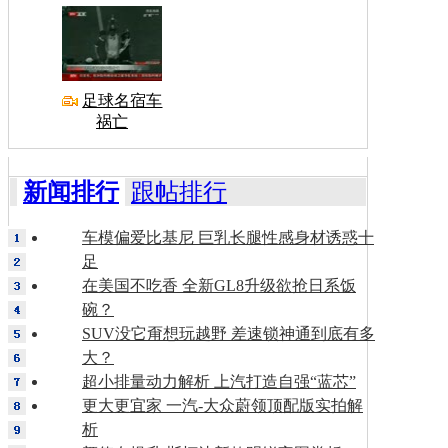
足球名宿车
祸亡
新闻排行
跟帖排行
车模偏爱比基尼 巨乳长腿性感身材诱惑十
足
在美国不吃香 全新GL8升级欲抢日系饭
碗？
SUV没它甭想玩越野 差速锁神通到底有多
大？
超小排量动力解析 上汽打造自强“蓝芯”
更大更宜家 一汽-大众蔚领顶配版实拍解
析