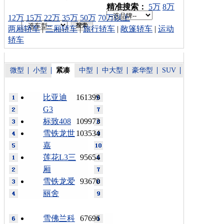
车型搜索：
精准搜索：
5万
8万
12万
15万
22万
35万
50万
70万以上
两厢轿车
|
三厢轿车
|
旅行轿车
|
敞篷轿车
|
运动
轿车
微型
小型
紧凑
中型
中大型
豪华型
SUV
比亚迪
161399
G3
标致408
109973
雪铁龙世
103534
嘉
莲花L3三
95654
厢
雪铁龙爱
93670
丽舍
雪佛兰科
67696