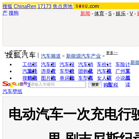
搜狐
ChinaRen
17173
焦点房地
产
搜狗
新闻
-
体育
-
S
-
娱乐
-
V
-
实用工具
更多>>
汽车频道
>
新能源汽车产业
>
新
工信部
汽车图
汽车报
汽车销
车价计
车险计
油耗
片
价
量
算
算
汽车经
违章查
车型对
团购优
汽车投
广州车
销商
询
比
惠
诉
展
搜狗浏
图片欣
单词翻
车型查
女人宝
小说阅
览器
赏
译
询
典
读
购置税
汽车壁纸
电动汽车一次充电行