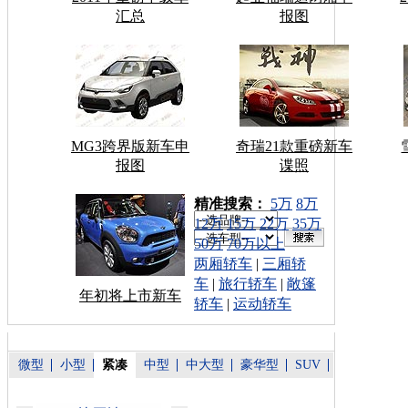
汇总
报图
MG3跨界版新车申
奇瑞21款重磅新车
报图
谍照
车型搜索：
精准搜索：
5万
8万
12万
15万
22万
35万
50万
70万以上
两厢轿车
|
三厢轿
车
|
旅行轿车
|
敞篷
年初将上市新车
轿车
|
运动轿车
微型
小型
紧凑
中型
中大型
豪华型
SUV