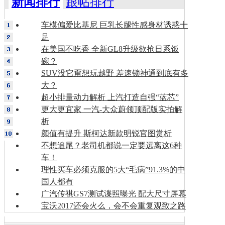
新闻排行
跟帖排行
车模偏爱比基尼 巨乳长腿性感身材诱惑十
足
在美国不吃香 全新GL8升级欲抢日系饭
碗？
SUV没它甭想玩越野 差速锁神通到底有多
大？
超小排量动力解析 上汽打造自强“蓝芯”
更大更宜家 一汽-大众蔚领顶配版实拍解
析
颜值有提升 斯柯达新款明锐官图赏析
不想追尾？老司机都说一定要远离这6种
车！
理性买车必须克服的5大“毛病”91.3%的中
国人都有
广汽传祺GS7测试谍照曝光 配大尺寸屏幕
宝沃2017还会火么，会不会重复观致之路