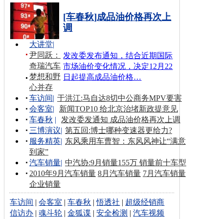
[车春秋]成品油价格再次上
调
大讲堂
|
尹同跃：
发改委发布通知，结合近期国际
奇瑞汽车
市场油价变化情况，决定12月22
梦想和野
日起提高成品油价格…
心并存
车访间
|
于洪江:马自达8切中公商务MPV要害
会客室
|
新闻TOP10 给北京治堵新政提意见
车春秋
|
发改委发通知 成品油价格再次上调
三博演议
|
第五回:博士哪种变速器更给力?
服务精英
|
东风乘用车曹智：东风风神让“满意
到家”
汽车销量
|
中汽协:9月销量155万 销量前十车型
2010年9月汽车销量
8月汽车销量
7月汽车销量
企业销量
车访间
|
会客室
|
车春秋
|
悟透社
|
超级经销商
信访办
|
魂斗轮
|
金狐谍
|
安全检测
|
汽车视频