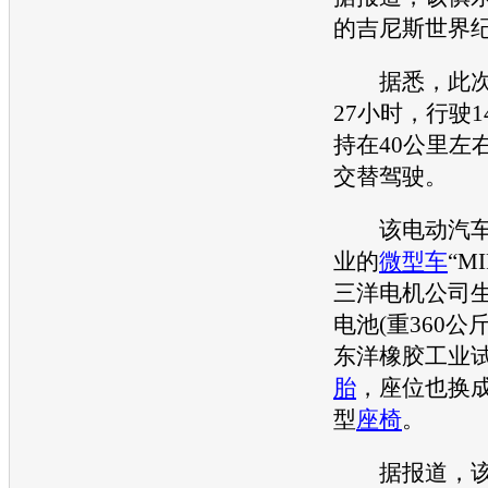
的吉尼斯世界
据悉，此次
27小时，行驶1
持在40公里左
交替驾驶。
该
电动汽
业的
微型车
“M
三洋电机公司生
电池(重360公
东洋橡胶工业
胎
，座位也换成
型
座椅
。
据报道，该