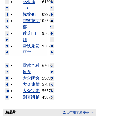
比亚迪
161399
G3
标致408
109973
雪铁龙世
103534
嘉
莲花L3三
95654
厢
雪铁龙爱
93670
丽舍
雪佛兰科
67696
鲁兹
大众朗逸
59895
大众速腾
57915
大众宝来
56578
别克凯越
49678
精品坊
2010广州车展
更多 >>