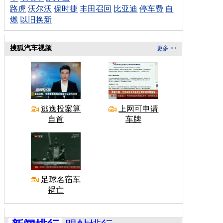
路虎
沃尔沃
保时捷
丰田召回
比亚迪
停车费
自
燃
以旧换新
搜狐汽车视频
更多 >>
逃逸投案算
上网可申请
自首
车牌
足球名宿车
祸亡