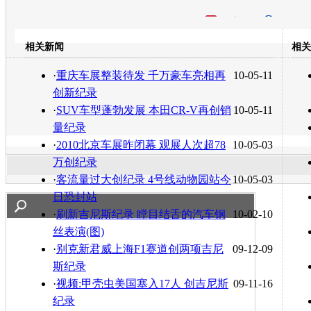
开心网
人人网
豆瓣
相关新闻
相关
转发至：
·
重庆车展整装待发 千万豪车亮相再
10-05-11
创新纪录
·
SUV车型蓬勃发展 本田CR-V再创销
10-05-11
量纪录
·
2010北京车展昨闭幕 观展人次超78
10-05-03
万创纪录
·
客流量过大创纪录 4号线动物园站今
10-05-03
日恐封站
·
刷新吉尼斯纪录 瞠目结舌的汽车钢
10-02-10
丝表演(图)
·
别克新君威上海F1赛道创两项吉尼
09-12-09
斯纪录
·
视频:甲壳虫美国塞入17人 创吉尼斯
09-11-16
纪录