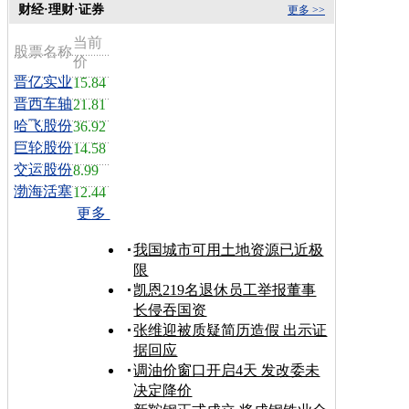
财经·理财·证券
更多 >>
当前
股票名称
价
晋亿实业
15.84
晋西车轴
21.81
哈飞股份
36.92
巨轮股份
14.58
交运股份
8.99
渤海活塞
12.44
更多
我国城市可用土地资源已近极
限
凯恩219名退休员工举报董事
长侵吞国资
张维迎被质疑简历造假 出示证
据回应
调油价窗口开启4天 发改委未
决定降价