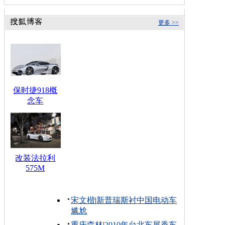
更多 >>
保时捷918概
念车
改装法拉利
575M
宋文楷
|
新普瑞斯衬中国电动车
尴尬
重庆森林
|
2010年台北车展香车