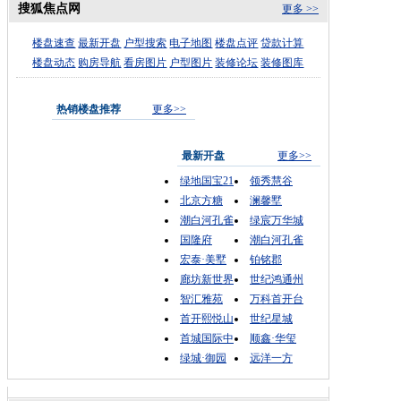
搜狐焦点网
更多 >>
楼盘速查
最新开盘
户型搜索
电子地图
楼盘点评
贷款计算
楼盘动态
购房导航
看房图片
户型图片
装修论坛
装修图库
热销楼盘推荐
更多>>
最新开盘
更多>>
绿地国宝21
领秀慧谷
北京方糖
澜馨墅
潮白河孔雀
绿宸万华城
国隆府
潮白河孔雀
宏泰·美墅
铂铭郡
廊坊新世界
世纪鸿通州
智汇雅苑
万科首开台
首开熙悦山
世纪星城
首城国际中
顺鑫·华玺
绿城·御园
远洋一方