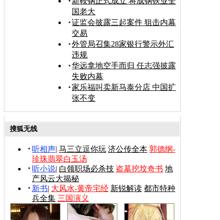
新鞍钢正式成立 将成钢铁业全
国老大
证监会披露三起案件 狙击内幕
交易
外管局召集28家银行警示外汇
违规
华远拿地空手而归 任志强披露
失败内幕
家乐福叫卖新马泰分店 中国扩
张不变
搜狐无线
听相声
|
马三立逗你玩
济公传全本
郭德纲-
珍珠翡翠白玉汤
听小说
|
白领职场必杀技
盗墓挖坟奇书
地
产风云大揭秘
新书
|
大风水-黄帝宅经
新锐解读
都市特种
兵全集
三国演义