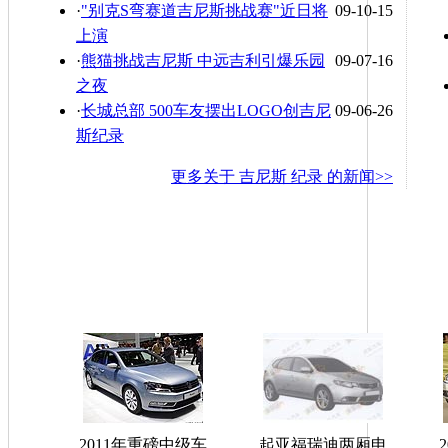
·
"别克S弯赛道吉尼斯挑战赛"近日将
09-10-15
上演
·
熊猫挑战吉尼斯 中远吉利引爆乐园
09-07-16
之夜
·
长城总部 500车友摆出LOGO创吉尼
09-06-26
斯纪录
更多关于
吉尼斯 纪录
的新闻>>
2011年重磅中级车
起亚福瑞迪两厢申