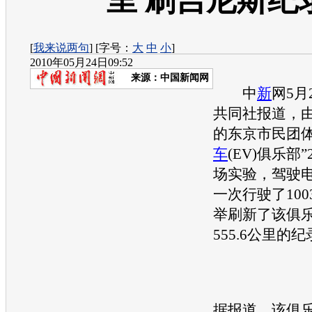
里 刷吉尼斯纪
[
我来说两句
] [字号：
大
中
小
]
2010年05月24日09:52
来源：
中国新闻网
中
新
网5月
共同社报道，
的东京市民团体
车
(EV)俱乐部
场实验，驾驶
一次行驶了100
举刷
新
了该俱
555.6公里的
据报道，该俱