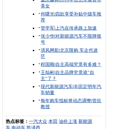
美女
何曙光
|
四款享受补贴中级车推
荐
管学军
|
上汽在传承路上加速
张少华
|
对新能源汽车不限牌摇
号
清风网影
|
北京限购 车企也迷
茫
程国顺
|
自主高端究竟有多难？
王灿彬
|
自主品牌究竟谁"自
主"了？
现代新能源汽车
|
丰田定明年汽
车销量
每年购车指标将动态调整
|
管欣
教授
热点标签：
一汽大众
本田
油价上涨
新能源
车
电动车
凯泽西