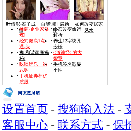
叶倩彤-奉子成
自我调理肩劲
如何改变居家
禅商-企业家修
心态改变命运
婚
腰
风水
炼!
解析
经穴健康1点
养生12字诀孔
通-头
令谦
禅-和谐家庭揭
<道德经>的大
秘!
智慧
吃喝玩乐一站
手机签名彰显
式购
个性
手机证券荐优
质股
设置首页
-
搜狗输入法
-
客服中心
-
联系方式
-
保