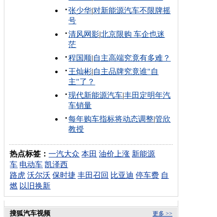
张少华
|
对新能源汽车不限牌摇
号
清风网影
|
北京限购 车企也迷
茫
程国顺
|
自主高端究竟有多难？
王灿彬
|
自主品牌究竟谁"自
主"了？
现代新能源汽车
|
丰田定明年汽
车销量
每年购车指标将动态调整
|
管欣
教授
热点标签：
一汽大众
本田
油价上涨
新能源
车
电动车
凯泽西
路虎
沃尔沃
保时捷
丰田召回
比亚迪
停车费
自
燃
以旧换新
搜狐汽车视频
更多 >>