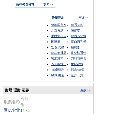
热销楼盘推荐
更多>>
最新开盘
更多>>
绿地国宝21
领秀慧谷
北京方糖
澜馨墅
潮白河孔雀
绿宸万华城
国隆府
潮白河孔雀
宏泰·美墅
铂铭郡
廊坊新世界
世纪鸿通州
智汇雅苑
万科首开台
首开熙悦山
世纪星城
首城国际中
顺鑫·华玺
绿城·御园
远洋一方
财经·理财·证券
更多 >>
当前
股票名称
价
晋亿实业
15.84