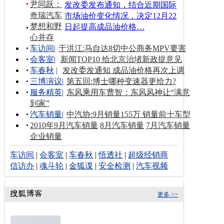
尹同跃：
发改委发布通知，结合近期国际
奇瑞汽车
市场油价变化情况，决定12月22
梦想和野
日起提高成品油价格…
心并存
车访间
|
于洪江:马自达8切中公商务MPV要害
会客室
|
新闻TOP10 给北京治堵新政提意见
车春秋
|
发改委发通知 成品油价格再次上调
三博演议
|
第五回:博士哪种变速器更给力?
服务精英
|
东风乘用车曹智：东风风神让“满意
到家”
汽车销量
|
中汽协:9月销量155万 销量前十车型
2010年9月汽车销量
8月汽车销量
7月汽车销量
企业销量
车访间
|
会客室
|
车春秋
|
悟透社
|
超级经销商
信访办
|
魂斗轮
|
金狐谍
|
安全检测
|
汽车视频
更多 >>