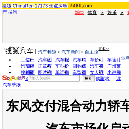
搜狐
ChinaRen
17173
焦点房地
产
搜狗
新闻
-
体育
-
S
-
娱乐
-
V
-
实用工具
更多>>
汽车频道
>
汽车新闻
>
自主企
业
工信部
汽车图
汽车报
汽车销
车价计
车险计
油耗
片
价
量
算
算
汽车经
违章查
车型对
团购优
汽车投
广州车
销商
询
比
惠
诉
展
搜狗浏
图片欣
单词翻
车型查
女人宝
小说阅
览器
赏
译
询
典
读
购置税
汽车壁纸
东风交付混合动力轿车