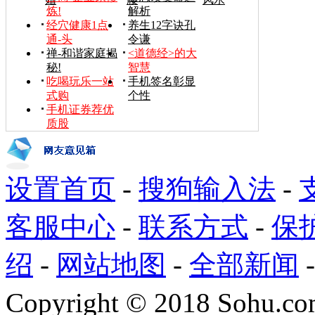
炼!
解析
经穴健康1点
养生12字诀孔
通-头
令谦
禅-和谐家庭揭
<道德经>的大
秘!
智慧
吃喝玩乐一站
手机签名彰显
式购
个性
手机证券荐优
质股
设置首页
-
搜狗输入法
-
客服中心
-
联系方式
-
保
绍
-
网站地图
-
全部新闻
Copyright
©
2018 Sohu.com