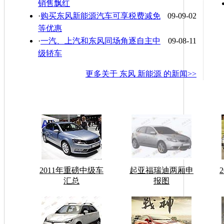
销售飘红
·
购买东风新能源汽车可享税费减免
09-09-02
等优惠
·
一汽、上汽和东风同场角逐自主中
09-08-11
级轿车
更多关于
东风 新能源
的新闻>>
2011年重磅中级车
起亚福瑞迪两厢申
汇总
报图