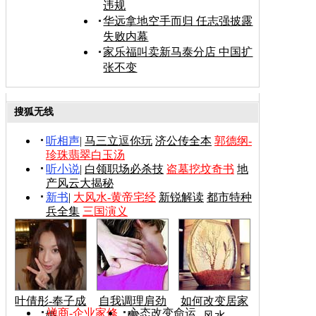
违规
华远拿地空手而归 任志强披露
失败内幕
家乐福叫卖新马泰分店 中国扩
张不变
搜狐无线
听相声
|
马三立逗你玩
济公传全本
郭德纲-
珍珠翡翠白玉汤
听小说
|
白领职场必杀技
盗墓挖坟奇书
地
产风云大揭秘
新书
|
大风水-黄帝宅经
新锐解读
都市特种
兵全集
三国演义
叶倩彤-奉子成
自我调理肩劲
如何改变居家
禅商-企业家修
心态改变命运
婚
腰
风水