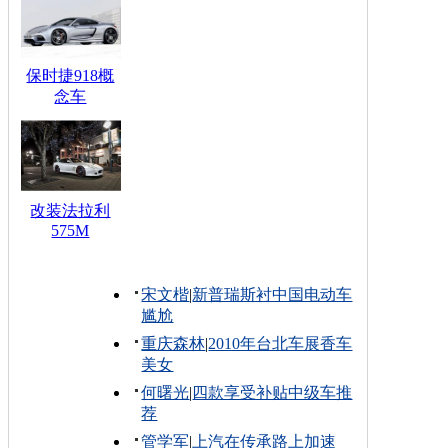
保时捷918概
念车
改装法拉利
575M
宋文楷
|
新普瑞斯衬中国电动车
尴尬
重庆森林
|
2010年台北车展香车
美女
何曙光
|
四款享受补贴中级车推
荐
管学军
|
上汽在传承路上加速