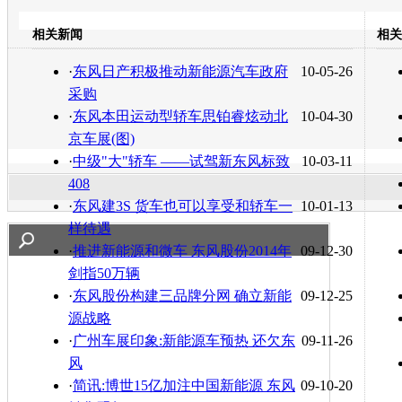
开心网
人人网
豆瓣
相关新闻
相关
转发至：
·
东风日产积极推动新能源汽车政府
10-05-26
采购
·
东风本田运动型轿车思铂睿炫动北
10-04-30
京车展(图)
·
中级"大"轿车 ——试驾新东风标致
10-03-11
408
·
东风建3S 货车也可以享受和轿车一
10-01-13
样待遇
·
推进新能源和微车 东风股份2014年
09-12-30
剑指50万辆
·
东风股份构建三品牌分网 确立新能
09-12-25
源战略
·
广州车展印象:新能源车预热 还欠东
09-11-26
风
·
简讯:博世15亿加注中国新能源 东风
09-10-20