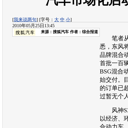
汽车市场化启
[
我来说两句
] [字号：
大
中
小
]
2010年05月25日13:45
来源：
搜狐汽车
作者：综合报道
笔者从
悉，东风
品牌混合
首批一百辆
BSG混合
始交付。目
的订单已超
过暂无个
风神S30
以经济、
合动力车