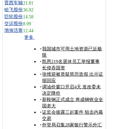
晋西车轴
21.81
哈飞股份
36.92
巨轮股份
14.58
交运股份
8.99
渤海活塞
12.44
更多
我国城市可用土地资源已近极
限
凯恩219名退休员工举报董事
长侵吞国资
张维迎被质疑简历造假 出示证
据回应
调油价窗口开启4天 发改委未
决定降价
新鞍钢正式成立 将成钢铁业全
国老大
证监会披露三起案件 狙击内幕
交易
外管局召集28家银行警示外汇