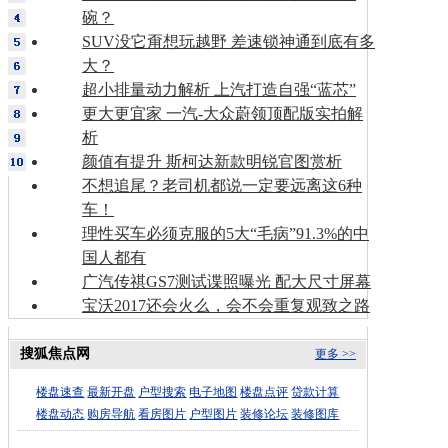
碗？
SUV没它甭想玩越野 差速锁神通到底有多
大？
超小排量动力解析 上汽打造自强“蓝芯”
更大更宜家 一汽-大众蔚领顶配版实拍解
析
颜值有提升 斯柯达新款明锐官图赏析
不想追尾？老司机都说一定要远离这6种
车！
理性买车必须克服的5大“毛病”91.3%的中
国人都有
广汽传祺GS7测试谍照曝光 配大尺寸屏幕
宝沃2017还会火么，会不会重复观致之路
搜狐焦点网
更多 >>
楼盘速查
最新开盘
户型搜索
电子地图
楼盘点评
贷款计算
楼盘动态
购房导航
看房图片
户型图片
装修论坛
装修图库