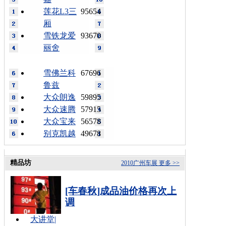
莲花L3三
95654
厢
雪铁龙爱
93670
丽舍
雪佛兰科
67696
鲁兹
大众朗逸
59895
大众速腾
57915
大众宝来
56578
别克凯越
49678
精品坊
2010广州车展
更多 >>
[车春秋]成品油价格再次上
调
大讲堂
|