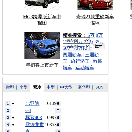
MG3跨界版新车申
奇瑞21款重磅新车
报图
谍照
车型搜索：
精准搜索：
5万
8万
12万
15万
22万
35万
50万
70万以上
两厢轿车
|
三厢轿
车
|
旅行轿车
|
敞篷
年初将上市新车
轿车
|
运动轿车
微型
小型
紧凑
中型
中大型
豪华型
SUV
比亚迪
161399
G3
标致408
109973
雪铁龙世
103534
嘉