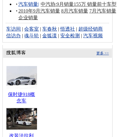
汽车销量
|
中汽协:9月销量155万 销量前十车型
2010年9月汽车销量
8月汽车销量
7月汽车销量
企业销量
车访间
|
会客室
|
车春秋
|
悟透社
|
超级经销商
信访办
|
魂斗轮
|
金狐谍
|
安全检测
|
汽车视频
更多 >>
保时捷918概
念车
改装法拉利