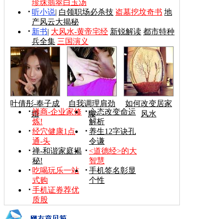
珍珠翡翠白玉汤
听小说
|
白领职场必杀技
盗墓挖坟奇书
地
产风云大揭秘
新书
|
大风水-黄帝宅经
新锐解读
都市特种
兵全集
三国演义
叶倩彤-奉子成
自我调理肩劲
如何改变居家
禅商-企业家修
心态改变命运
婚
腰
风水
炼!
解析
经穴健康1点
养生12字诀孔
通-头
令谦
禅-和谐家庭揭
<道德经>的大
秘!
智慧
吃喝玩乐一站
手机签名彰显
式购
个性
手机证券荐优
质股