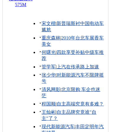
575M
宋文楷
|
新普瑞斯衬中国电动车
尴尬
重庆森林
|
2010年台北车展香车
美女
何曙光
|
四款享受补贴中级车推
荐
管学军
|
上汽在传承路上加速
张少华
|
对新能源汽车不限牌摇
号
清风网影
|
北京限购 车企也迷
茫
程国顺
|
自主高端究竟有多难？
王灿彬
|
自主品牌究竟谁"自
主"了？
现代新能源汽车
|
丰田定明年汽