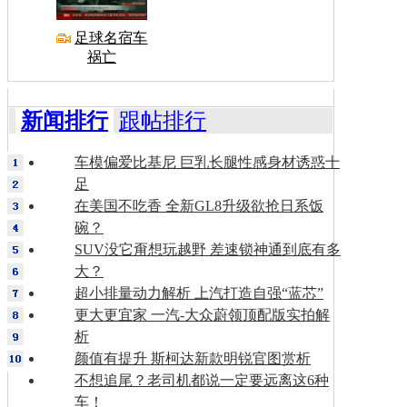
足球名宿车
祸亡
新闻排行
跟帖排行
车模偏爱比基尼 巨乳长腿性感身材诱惑十
足
在美国不吃香 全新GL8升级欲抢日系饭
碗？
SUV没它甭想玩越野 差速锁神通到底有多
大？
超小排量动力解析 上汽打造自强“蓝芯”
更大更宜家 一汽-大众蔚领顶配版实拍解
析
颜值有提升 斯柯达新款明锐官图赏析
不想追尾？老司机都说一定要远离这6种
车！