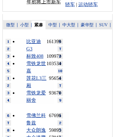
年初将上市新车
轿车
|
运动轿车
微型
小型
紧凑
中型
中大型
豪华型
SUV
比亚迪
161399
G3
标致408
109973
雪铁龙世
103534
嘉
莲花L3三
95654
厢
雪铁龙爱
93670
丽舍
雪佛兰科
67696
鲁兹
大众朗逸
59895