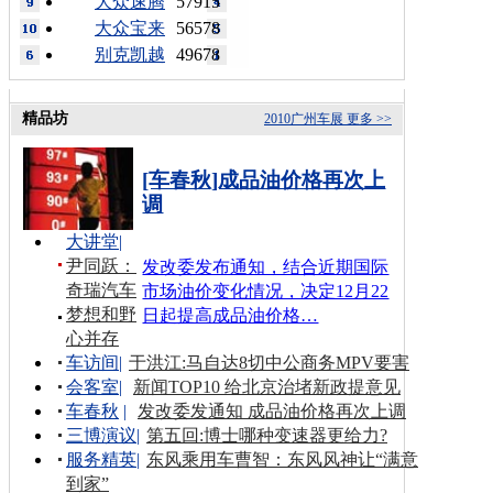
大众速腾
57915
大众宝来
56578
别克凯越
49678
精品坊
2010广州车展
更多 >>
[车春秋]成品油价格再次上
调
大讲堂
|
尹同跃：
发改委发布通知，结合近期国际
奇瑞汽车
市场油价变化情况，决定12月22
梦想和野
日起提高成品油价格…
心并存
车访间
|
于洪江:马自达8切中公商务MPV要害
会客室
|
新闻TOP10 给北京治堵新政提意见
车春秋
|
发改委发通知 成品油价格再次上调
三博演议
|
第五回:博士哪种变速器更给力?
服务精英
|
东风乘用车曹智：东风风神让“满意
到家”