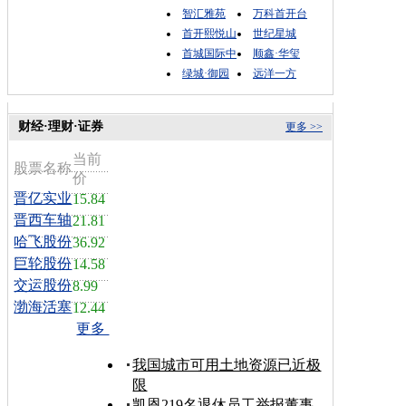
智汇雅苑
万科首开台
首开熙悦山
世纪星城
首城国际中
顺鑫·华玺
绿城·御园
远洋一方
财经·理财·证券
更多 >>
当前
股票名称
价
晋亿实业
15.84
晋西车轴
21.81
哈飞股份
36.92
巨轮股份
14.58
交运股份
8.99
渤海活塞
12.44
更多
我国城市可用土地资源已近极
限
凯恩219名退休员工举报董事