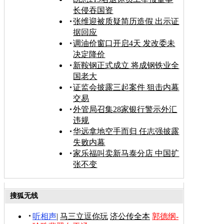
长侵吞国资
张维迎被质疑简历造假 出示证
据回应
调油价窗口开启4天 发改委未
决定降价
新鞍钢正式成立 将成钢铁业全
国老大
证监会披露三起案件 狙击内幕
交易
外管局召集28家银行警示外汇
违规
华远拿地空手而归 任志强披露
失败内幕
家乐福叫卖新马泰分店 中国扩
张不变
搜狐无线
听相声
|
马三立逗你玩
济公传全本
郭德纲-