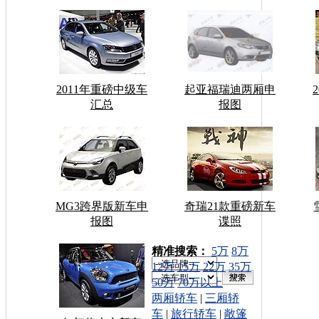
2011年重磅中级车
起亚福瑞迪两厢申
汇总
报图
MG3跨界版新车申
奇瑞21款重磅新车
报图
谍照
车型搜索：
精准搜索：
5万
8万
12万
15万
22万
35万
50万
70万以上
两厢轿车
|
三厢轿
车
|
旅行轿车
|
敞篷