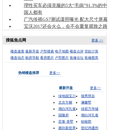
理性买车必须克服的5大“毛病”91.3%的中
国人都有
广汽传祺GS7测试谍照曝光 配大尺寸屏幕
宝沃2017还会火么，会不会重复观致之路
搜狐焦点网
更多 >>
楼盘速查
最新开盘
户型搜索
电子地图
楼盘点评
贷款计算
楼盘动态
购房导航
看房图片
户型图片
装修论坛
装修图库
热销楼盘推荐
更多>>
最新开盘
更多>>
绿地国宝21
领秀慧谷
北京方糖
澜馨墅
潮白河孔雀
绿宸万华城
国隆府
潮白河孔雀
宏泰·美墅
铂铭郡
廊坊新世界
世纪鸿通州