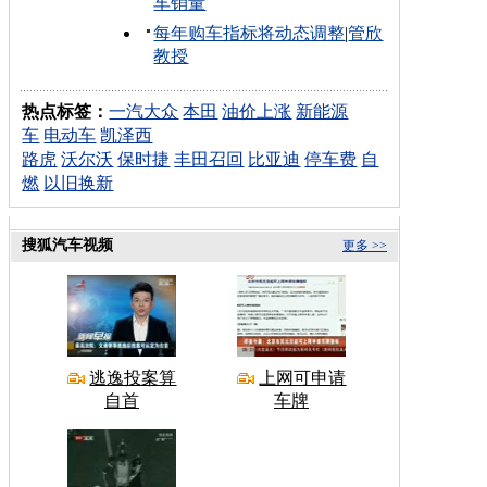
车销量
每年购车指标将动态调整
|
管欣
教授
热点标签：
一汽大众
本田
油价上涨
新能源
车
电动车
凯泽西
路虎
沃尔沃
保时捷
丰田召回
比亚迪
停车费
自
燃
以旧换新
搜狐汽车视频
更多 >>
逃逸投案算
上网可申请
自首
车牌