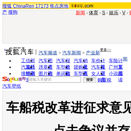
搜狐
ChinaRen
17173
焦点房地
产
搜狗
新闻
-
体育
-
S
-
娱乐
-
V
-
实用工具
更多>>
汽车频道
>
汽车新闻
>
产业新
闻
工信部
汽车图
汽车报
汽车销
车价计
车险计
油耗
片
价
量
算
算
汽车经
违章查
车型对
团购优
汽车投
广州车
销商
询
比
惠
诉
展
搜狗浏
图片欣
单词翻
车型查
女人宝
小说阅
览器
赏
译
询
典
读
购置税
汽车壁纸
车船税改革进征求意见