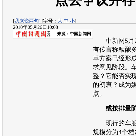
点去争议并存
[
我来说两句
] [字号：
大
中
小
]
2010年05月26日10:08
来源：
中国新闻网
中新网5月2
有传言称酝酿
革方案已经形
求意见阶段。
整？它能否实
的初衷？成为
点。
或按排量阶
现行的车船
规模分为4个档