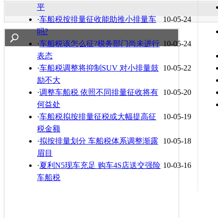
平
·
车船税按排量征收能助推小排量车
10-05-24
吗?
·
车船税该怎么征?税务部门尚未进行
10-05-24
表态
·
车船税调整将抑制SUV 对小排量鼓
10-05-22
励不大
·
调整车船税 依照不同排量征收将有
10-05-20
何益处
·
车船税拟按排量征税或大幅提高征
10-05-19
税金额
·
拟按排量划分 车船税体系调整渐露
10-05-18
眉目
·
夏利N5现车充足 购车4S店送交强险
10-03-16
车船税