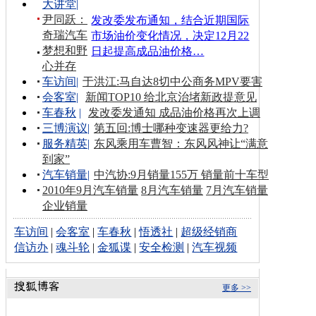
大讲堂
|
尹同跃：
发改委发布通知，结合近期国际
奇瑞汽车
市场油价变化情况，决定12月22
梦想和野
日起提高成品油价格…
心并存
车访间
|
于洪江:马自达8切中公商务MPV要害
会客室
|
新闻TOP10 给北京治堵新政提意见
车春秋
|
发改委发通知 成品油价格再次上调
三博演议
|
第五回:博士哪种变速器更给力?
服务精英
|
东风乘用车曹智：东风风神让“满意
到家”
汽车销量
|
中汽协:9月销量155万 销量前十车型
2010年9月汽车销量
8月汽车销量
7月汽车销量
企业销量
车访间
|
会客室
|
车春秋
|
悟透社
|
超级经销商
信访办
|
魂斗轮
|
金狐谍
|
安全检测
|
汽车视频
更多 >>