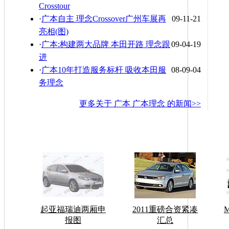
Crosstour
·
广本自主 理念Crossover广州车展再
09-11-21
亮相(图)
·
广本:构建两大品牌 本田开路 理念跟
09-04-19
进
·
广本10年打造服务标杆 吸收本田服
08-09-04
务理念
更多关于
广本 广本理念
的新闻>>
起亚福瑞迪两厢申
2011重磅合资紧凑
报图
汇总