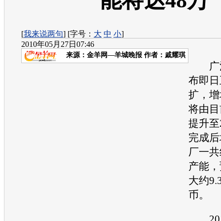
能将达48万
[
我来说两句
] [字号：
大
中
小
]
2010年05月27日07:46
来源：
金羊网—羊城晚报
作者：戚耀琪
广
布即日
扩，增
将由目
提升至
完成后
厂一共
产能
，
大约9
币
201