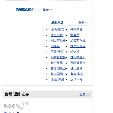
热销楼盘推荐
更多>>
最新开盘
更多>>
绿地国宝21
领秀慧谷
北京方糖
澜馨墅
潮白河孔雀
绿宸万华城
国隆府
潮白河孔雀
宏泰·美墅
铂铭郡
廊坊新世界
世纪鸿通州
智汇雅苑
万科首开台
首开熙悦山
世纪星城
首城国际中
顺鑫·华玺
绿城·御园
远洋一方
财经·理财·证券
更多 >>
当前
股票名称
价