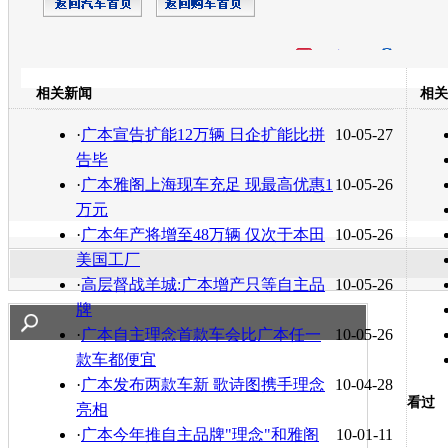
开心网
人人网
豆瓣
相关新闻
相关
转发至：
·
广本宣告扩能12万辆 日企扩能比拼
10-05-27
告毕
·
广本雅阁上海现车充足 现最高优惠1
10-05-26
万元
·
广本年产将增至48万辆 仅次于本田
10-05-26
美国工厂
·
高层督战羊城:广本增产只等自主品
10-05-26
牌
·
广本自主理念首款车会比广本任一
10-05-26
款车都便宜
·
广本发布两款车新 歌诗图携手理念
10-04-28
看过
亮相
·
广本今年推自主品牌"理念"和雅阁
10-01-11