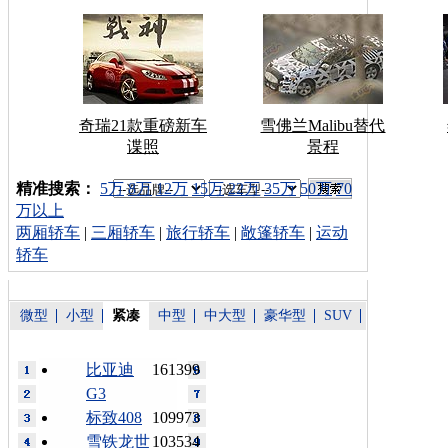
奇瑞21款重磅新车
雪佛兰Malibu替代
谍照
景程
车型搜索：
精准搜索：
5万
8万
12万
15万
22万
35万
50万
70
万以上
两厢轿车
|
三厢轿车
|
旅行轿车
|
敞篷轿车
|
运动
轿车
微型
小型
紧凑
中型
中大型
豪华型
SUV
比亚迪
161399
G3
标致408
109973
雪铁龙世
103534