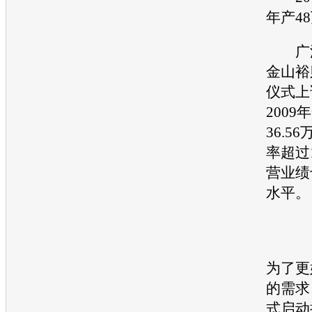
年产4
广
金山裕
仪式上
200
36.5
率超过
营业绩
水平。
为了更
的需求
式启动