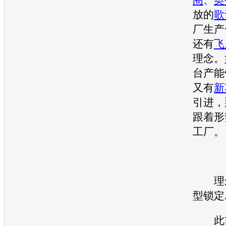
放的
歌
厂生产
还有
飞
理念。
台
产能
又有
新
引进，
跟着形
工厂。
理念
型锁定
此前