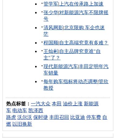
管学军
|
上汽在传承路上加速
张少华
|
对新能源汽车不限牌摇
号
清风网影
|
北京限购 车企也迷
茫
程国顺
|
自主高端究竟有多难？
王灿彬
|
自主品牌究竟谁"自
主"了？
现代新能源汽车
|
丰田定明年汽
车销量
每年购车指标将动态调整
|
管欣
教授
热点标签：
一汽大众
本田
油价上涨
新能源
车
电动车
凯泽西
路虎
沃尔沃
保时捷
丰田召回
比亚迪
停车费
自
燃
以旧换新