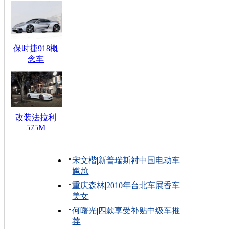
保时捷918概
念车
改装法拉利
575M
宋文楷
|
新普瑞斯衬中国电动车
尴尬
重庆森林
|
2010年台北车展香车
美女
何曙光
|
四款享受补贴中级车推
荐