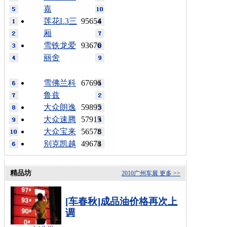
嘉
莲花L3三
95654
厢
雪铁龙爱
93670
丽舍
雪佛兰科
67696
鲁兹
大众朗逸
59895
大众速腾
57915
大众宝来
56578
别克凯越
49678
精品坊
2010广州车展
更多 >>
[车春秋]成品油价格再次上
调