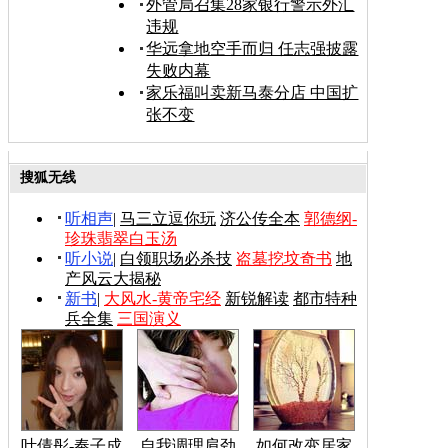
外管局召集28家银行警示外汇
违规
华远拿地空手而归 任志强披露
失败内幕
家乐福叫卖新马泰分店 中国扩
张不变
搜狐无线
听相声
|
马三立逗你玩
济公传全本
郭德纲-
珍珠翡翠白玉汤
听小说
|
白领职场必杀技
盗墓挖坟奇书
地
产风云大揭秘
新书
|
大风水-黄帝宅经
新锐解读
都市特种
兵全集
三国演义
叶倩彤-奉子成
自我调理肩劲
如何改变居家