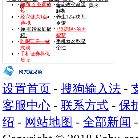
禅商-企业家修
心态改变命运
婚
腰
风水
炼!
解析
经穴健康1点
养生12字诀孔
通-头
令谦
禅-和谐家庭揭
<道德经>的大
秘!
智慧
吃喝玩乐一站
手机签名彰显
式购
个性
手机证券荐优
质股
设置首页
-
搜狗输入法
-
客服中心
-
联系方式
-
保
绍
-
网站地图
-
全部新闻