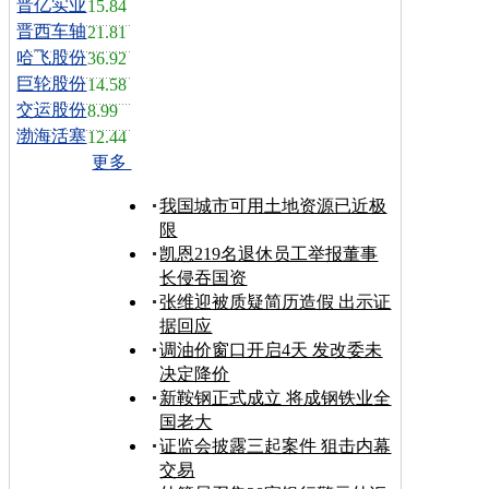
晋亿实业
15.84
晋西车轴
21.81
哈飞股份
36.92
巨轮股份
14.58
交运股份
8.99
渤海活塞
12.44
更多
我国城市可用土地资源已近极
限
凯恩219名退休员工举报董事
长侵吞国资
张维迎被质疑简历造假 出示证
据回应
调油价窗口开启4天 发改委未
决定降价
新鞍钢正式成立 将成钢铁业全
国老大
证监会披露三起案件 狙击内幕
交易