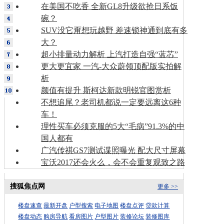
在美国不吃香 全新GL8升级欲抢日系饭
碗？
SUV没它甭想玩越野 差速锁神通到底有多
大？
超小排量动力解析 上汽打造自强“蓝芯”
更大更宜家 一汽-大众蔚领顶配版实拍解
析
颜值有提升 斯柯达新款明锐官图赏析
不想追尾？老司机都说一定要远离这6种
车！
理性买车必须克服的5大“毛病”91.3%的中
国人都有
广汽传祺GS7测试谍照曝光 配大尺寸屏幕
宝沃2017还会火么，会不会重复观致之路
搜狐焦点网
更多 >>
楼盘速查
最新开盘
户型搜索
电子地图
楼盘点评
贷款计算
楼盘动态
购房导航
看房图片
户型图片
装修论坛
装修图库