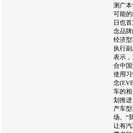
测广本
可能的
日也首
念品牌
经济型
执行副
表示，
合中国
使用习
念(EV
车的相
划推进
产车型
场。“
让有汽