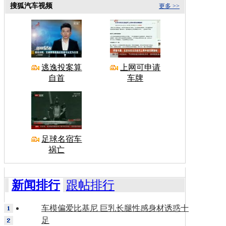
搜狐汽车视频
更多 >>
逃逸投案算
上网可申请
自首
车牌
足球名宿车
祸亡
新闻排行
跟帖排行
车模偏爱比基尼 巨乳长腿性感身材诱惑十
足