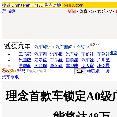
搜狐
ChinaRen
17173
焦点房地
产
搜狗
新闻
-
体育
-
S
-
娱乐
-
V
-
实用工具
更多>>
汽车频道
>
汽车新闻
>
合资企
业
工信部
汽车图
汽车报
汽车销
车价计
车险计
油耗
片
价
量
算
算
汽车经
违章查
车型对
团购优
汽车投
广州车
销商
询
比
惠
诉
展
搜狗浏
图片欣
单词翻
车型查
女人宝
小说阅
览器
赏
译
询
典
读
购置税
汽车壁纸
理念首款车锁定A0级