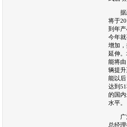
据悉
将于2
到年产
今年就
增加，
延伸。
能
将由
辆提升
能以后
达到5
的国内
水平。
广
总经理