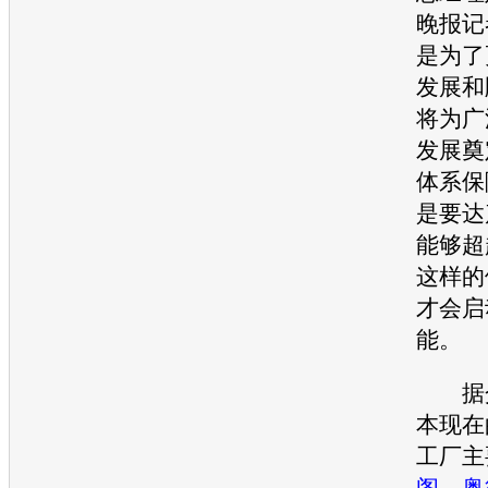
晚报记
是为了
发展和
将为广
发展奠
体系保
是要达
能够超
这样的
才会启
能。
据介
本现在
工厂主
阁
、
奥