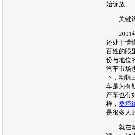
始绽放。
关键词
2001
还处于懵
百姓的眼
份与地位
汽车市场
下，动辄
车是为有
产车也有
样，
桑塔
是很多人
就在老