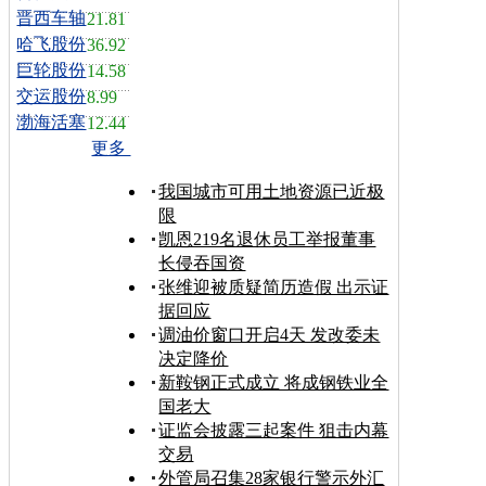
晋西车轴
21.81
哈飞股份
36.92
巨轮股份
14.58
交运股份
8.99
渤海活塞
12.44
更多
我国城市可用土地资源已近极
限
凯恩219名退休员工举报董事
长侵吞国资
张维迎被质疑简历造假 出示证
据回应
调油价窗口开启4天 发改委未
决定降价
新鞍钢正式成立 将成钢铁业全
国老大
证监会披露三起案件 狙击内幕
交易
外管局召集28家银行警示外汇