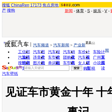
搜狐
ChinaRen
17173
焦点房地
产
搜狗
新闻
-
体育
-
S
-
娱乐
-
V
-
实用工具
更多>>
汽车频道
>
汽车新闻
>
产业新
闻
工信部
汽车图
汽车报
汽车销
车价计
车险计
油耗
片
价
量
算
算
汽车经
违章查
车型对
团购优
汽车投
广州车
销商
询
比
惠
诉
展
搜狗浏
图片欣
单词翻
车型查
女人宝
小说阅
览器
赏
译
询
典
读
购置税
汽车壁纸
见证车市黄金十年 十