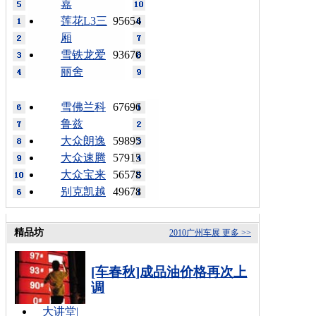
嘉
莲花L3三
95654
厢
雪铁龙爱
93670
丽舍
雪佛兰科
67696
鲁兹
大众朗逸
59895
大众速腾
57915
大众宝来
56578
别克凯越
49678
精品坊
2010广州车展
更多 >>
[车春秋]成品油价格再次上
调
大讲堂
|