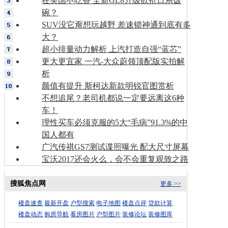
在美国不吃香 全新GL8升级欲抢日系饭
碗？
SUV没它甭想玩越野 差速锁神通到底有多
大？
超小排量动力解析 上汽打造自强“蓝芯”
更大更宜家 一汽-大众蔚领顶配版实拍解
析
颜值有提升 斯柯达新款明锐官图赏析
不想追尾？老司机都说一定要远离这6种
车！
理性买车必须克服的5大“毛病”91.3%的中
国人都有
广汽传祺GS7测试谍照曝光 配大尺寸屏幕
宝沃2017还会火么，会不会重复观致之路
搜狐焦点网
更多 >>
楼盘速查
最新开盘
户型搜索
电子地图
楼盘点评
贷款计算
楼盘动态
购房导航
看房图片
户型图片
装修论坛
装修图库