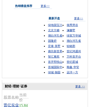
热销楼盘推荐
更多>>
最新开盘
更多>>
绿地国宝21
领秀慧谷
北京方糖
澜馨墅
潮白河孔雀
绿宸万华城
国隆府
潮白河孔雀
宏泰·美墅
铂铭郡
廊坊新世界
世纪鸿通州
智汇雅苑
万科首开台
首开熙悦山
世纪星城
首城国际中
顺鑫·华玺
绿城·御园
远洋一方
财经·理财·证券
更多 >>
当前
股票名称
价
晋亿实业
15.84