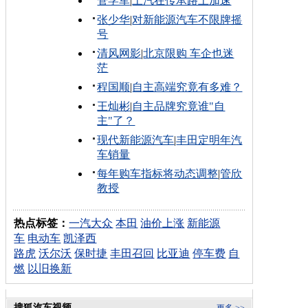
管学军
|
上汽在传承路上加速
张少华
|
对新能源汽车不限牌摇
号
清风网影
|
北京限购 车企也迷
茫
程国顺
|
自主高端究竟有多难？
王灿彬
|
自主品牌究竟谁"自
主"了？
现代新能源汽车
|
丰田定明年汽
车销量
每年购车指标将动态调整
|
管欣
教授
热点标签：
一汽大众
本田
油价上涨
新能源
车
电动车
凯泽西
路虎
沃尔沃
保时捷
丰田召回
比亚迪
停车费
自
燃
以旧换新
搜狐汽车视频
更多 >>