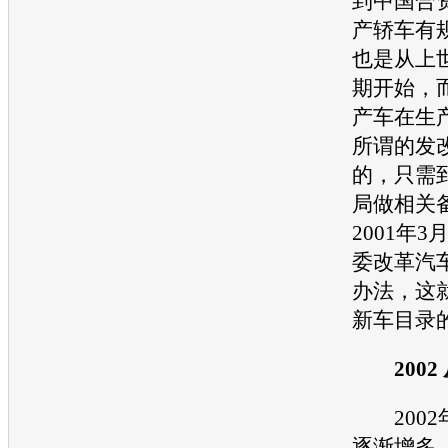
到中国合
产轿车有
也是从上世
期开始，
产车在生
所谓的发
的，只需
局做相关
2001年
委改革汽
办法，这
新车
目录
2002
2002
逐渐增多