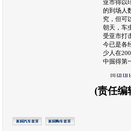
亚市得以
的到场人
究，但可
朝天，车
受亚市打
今已是各
少人在20
中掘得第
[1] [
2
] [
3
] [
(责任编