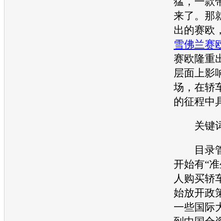
猛，一款
来了。那
出的
赛欧
雪佛兰赛
赛欧
隆重
层面上影
场，在轿
的征程中
关键词
目录管
开始有“准
人购买轿车
始放开政
一些国际