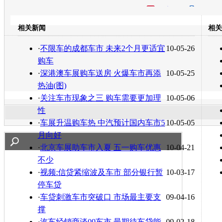
开心网
人人网
豆瓣
相关新闻
相关
转发至：
·
不限车的成都车市 未来2个月更适宜
10-05-26
购车
·
深港澳车展购车送房 火爆车市再添
10-05-25
热油(图)
·
关注车市现象之三 购车需要更加理
10-05-06
性
·
车展升温购车热 中汽预计国内车市5
10-05-05
月向好
·
北京车展助车市入夏 五一购车优惠
10-04-21
不少
·
视频:信贷紧缩波及车市 部分银行暂
10-03-17
停车贷
·
车贷刺激车市突破口 市场最主要支
09-04-16
撑
·
汽车经销商谈09车市 最期待车贷能
09-02-18