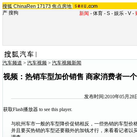
搜狐
ChinaRen
17173
焦点房地
产
搜狗
新闻
-
体育
-
S
-
娱乐
-
V
-
汽车频道
>
汽车视频
>
汽车视频新闻
视频：热销车型加价销售 商家消费者一
发布时间:2010年05月28日
获取Flash播放器
to see this player.
与杭州车市一般的车型降价促销相反，一些热销的车型价
并且要买热销的车型还要额外的加钱才行，来看看记者以