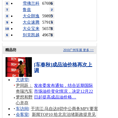
雪佛兰科
67696
鲁兹
大众朗逸
59895
大众速腾
57915
大众宝来
56578
别克凯越
49678
精品坊
2010广州车展
更多 >>
[车春秋]成品油价格再次上
调
大讲堂
|
尹同跃：
发改委发布通知，结合近期国际
奇瑞汽车
市场油价变化情况，决定12月22
梦想和野
日起提高成品油价格…
心并存
车访间
|
于洪江:马自达8切中公商务MPV要害
会客室
|
新闻TOP10 给北京治堵新政提意见