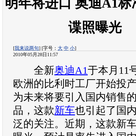
明年将进口 奥迪A1
谍照曝光
[
我来说两句
] [字号：
大
中
小
]
2010年05月28日11:57
全新
奥迪A1
于本月11
欧洲的比利时工厂开始投
为未来将要引入国内销售
品，这款
新车
也引起了国
泛的关注。近期，这款
新