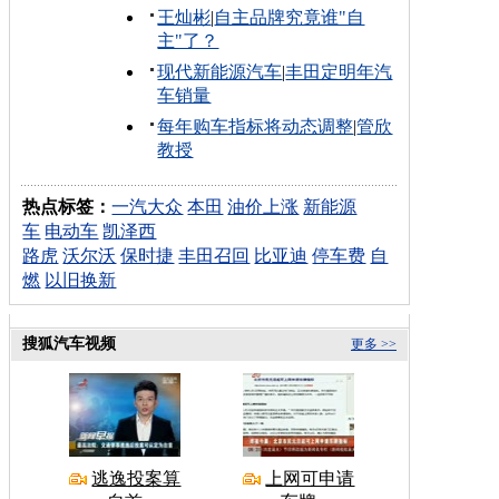
王灿彬
|
自主品牌究竟谁"自
主"了？
现代新能源汽车
|
丰田定明年汽
车销量
每年购车指标将动态调整
|
管欣
教授
热点标签：
一汽大众
本田
油价上涨
新能源
车
电动车
凯泽西
路虎
沃尔沃
保时捷
丰田召回
比亚迪
停车费
自
燃
以旧换新
搜狐汽车视频
更多 >>
逃逸投案算
上网可申请