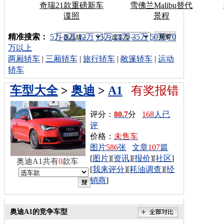
奇瑞21款重磅新车
雪佛兰Malibu替代
谍照
景程
车型搜索：
精准搜索：
5万
8万
12万
15万
22万
35万
50万
70
万以上
两厢轿车
|
三厢轿车
|
旅行轿车
|
敞篷轿车
|
运动
轿车
车型大全
>
奥迪
>
A1
有奖报错
评分：
80.7
分
168
人已
评
价格：
未售车
图片
586
张
文章
107
篇
[
图片
][
资讯
][
报价
][
社区
]
奥迪A1共有
0
款车
[
我来评分
][
耗油调查
][
经
销商
]
奥迪A1的竞争车型