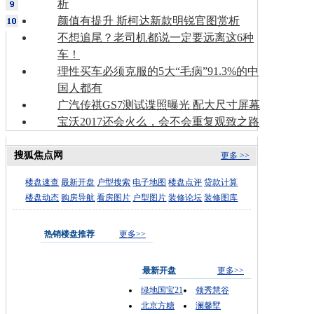
析
颜值有提升 斯柯达新款明锐官图赏析
不想追尾？老司机都说一定要远离这6种
车！
理性买车必须克服的5大“毛病”91.3%的中
国人都有
广汽传祺GS7测试谍照曝光 配大尺寸屏幕
宝沃2017还会火么，会不会重复观致之路
搜狐焦点网
更多 >>
楼盘速查
最新开盘
户型搜索
电子地图
楼盘点评
贷款计算
楼盘动态
购房导航
看房图片
户型图片
装修论坛
装修图库
热销楼盘推荐
更多>>
最新开盘
更多>>
绿地国宝21
领秀慧谷
北京方糖
澜馨墅