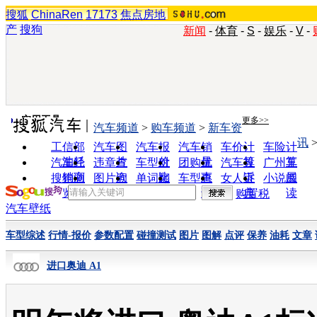
搜狐
ChinaRen
17173
焦点房地
产
搜狗
新闻
-
体育
-
S
-
娱乐
-
V
-
实用工具
更多>>
汽车频道
>
购车频道
>
新车资
讯
工信部
汽车图
汽车报
汽车销
车价计
车险计
油耗
片
价
量
算
算
汽车经
违章查
车型对
团购优
汽车投
广州车
销商
询
比
惠
诉
展
搜狗浏
图片欣
单词翻
车型查
女人宝
小说阅
览器
赏
译
询
典
读
购置税
汽车壁纸
车型综述
行情-报价
参数配置
碰撞测试
图片
图解
点评
保养
油耗
文章
进口奥迪 A1