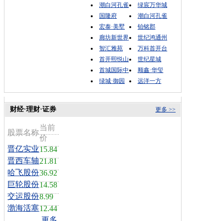
潮白河孔雀
绿宸万华城
国隆府
潮白河孔雀
宏泰·美墅
铂铭郡
廊坊新世界
世纪鸿通州
智汇雅苑
万科首开台
首开熙悦山
世纪星城
首城国际中
顺鑫·华玺
绿城·御园
远洋一方
财经·理财·证券
更多 >>
当前
股票名称
价
晋亿实业
15.84
晋西车轴
21.81
哈飞股份
36.92
巨轮股份
14.58
交运股份
8.99
渤海活塞
12.44
更多