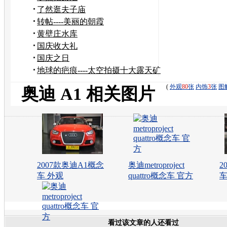
了然逛夫子庙
转帖----美丽的朝霞
黄壁庄水库
国庆收大礼
国庆之日
地球的疤痕----太空拍摄十大露天矿
(
外观
80
张
内饰
3
张
图
奥迪 A1 相关图片
2007款奥迪A1概念
奥迪metroproject
2
车 外观
quattro概念车 官方
车
看过该文章的人还看过