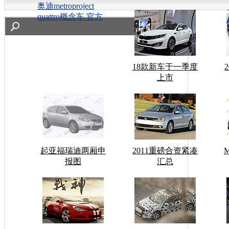
奥迪metroproject
quattro概念车 官方
18款新车于一季度
上市
起亚福瑞迪两厢申
2011重磅合资紧凑
报图
汇总