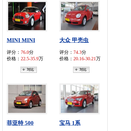
MINI MINI
大众 甲壳虫
评分：
76.0
分
评分：
74.3
分
价格：
22.5-35.9
万
价格：
20.16-30.21
万
菲亚特 500
宝马 1系