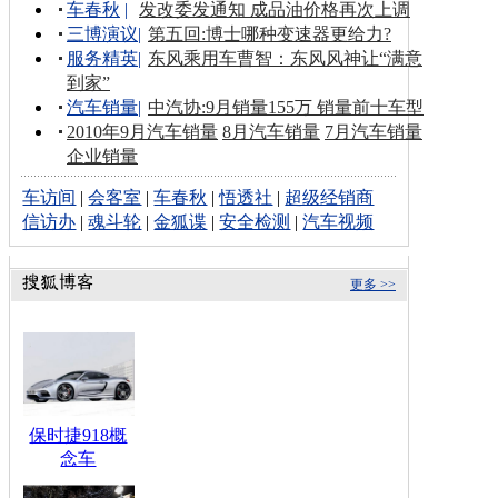
车春秋
|
发改委发通知 成品油价格再次上调
三博演议
|
第五回:博士哪种变速器更给力?
服务精英
|
东风乘用车曹智：东风风神让“满意
到家”
汽车销量
|
中汽协:9月销量155万 销量前十车型
2010年9月汽车销量
8月汽车销量
7月汽车销量
企业销量
车访间
|
会客室
|
车春秋
|
悟透社
|
超级经销商
信访办
|
魂斗轮
|
金狐谍
|
安全检测
|
汽车视频
更多 >>
保时捷918概
念车