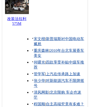
改装法拉利
575M
宋文楷
|
新普瑞斯衬中国电动车
尴尬
重庆森林
|
2010年台北车展香车
美女
何曙光
|
四款享受补贴中级车推
荐
管学军
|
上汽在传承路上加速
张少华
|
对新能源汽车不限牌摇
号
清风网影
|
北京限购 车企也迷
茫
程国顺
|
自主高端究竟有多难？