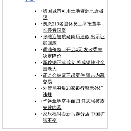
我国城市可用土地资源已近极
限
凯恩219名退休员工举报董事
长侵吞国资
张维迎被质疑简历造假 出示证
据回应
调油价窗口开启4天 发改委未
决定降价
新鞍钢正式成立 将成钢铁业全
国老大
证监会披露三起案件 狙击内幕
交易
外管局召集28家银行警示外汇
违规
华远拿地空手而归 任志强披露
失败内幕
家乐福叫卖新马泰分店 中国扩
张不变