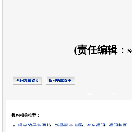
(责任编辑：so
开心网
人人网
豆瓣
搜狗相关推荐：
转发至：
曝光的最新图片
新爱丽舍谍照
汽车谍照
谍照趣图
曝光的高清视频
荣威550谍照
奇瑞谍照
桑塔纳400