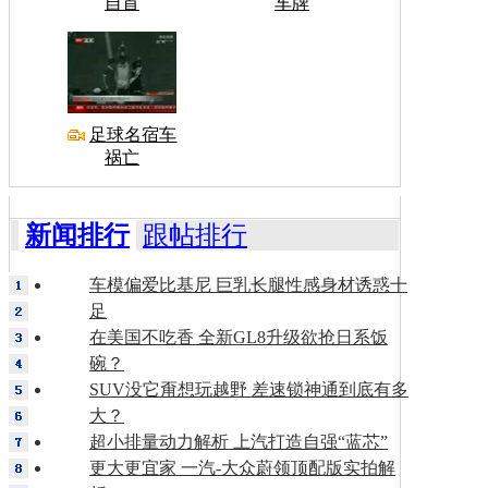
自首
车牌
足球名宿车
祸亡
新闻排行
跟帖排行
车模偏爱比基尼 巨乳长腿性感身材诱惑十
足
在美国不吃香 全新GL8升级欲抢日系饭
碗？
SUV没它甭想玩越野 差速锁神通到底有多
大？
超小排量动力解析 上汽打造自强“蓝芯”
更大更宜家 一汽-大众蔚领顶配版实拍解