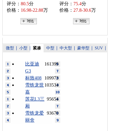
评分：
80.5
分
评分：
75.4
分
价格：
16.98-22.88
万
价格：
27.8-30.6
万
微型
小型
紧凑
中型
中大型
豪华型
SUV
比亚迪
161399
G3
标致408
109973
雪铁龙世
103534
嘉
莲花L3三
95654
厢
雪铁龙爱
93670
丽舍