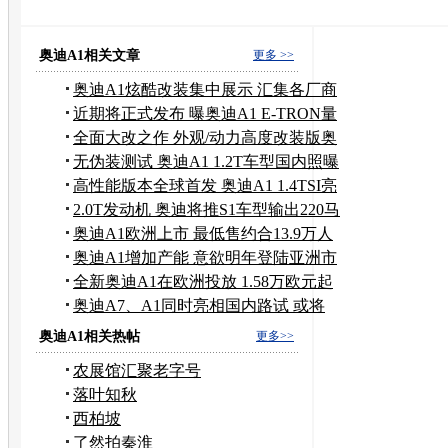
长安cm9谍照
08款天籁谍照
奥迪A1相关文章
更多 >>
奥迪A1炫酷改装集中展示 汇集各厂商
作品
近期将正式发布 曝奥迪A1 E-TRON量
产版
全面大改之作 外观/动力高度改装版奥
迪A1
无伪装测试 奥迪A1 1.2T车型国内照曝
光
高性能版本全球首发 奥迪A1 1.4TSI亮
相
2.0T发动机 奥迪将推S1车型输出220马
力
奥迪A1欧洲上市 最低售约合13.9万人
民币
奥迪A1增加产能 意欲明年登陆亚洲市
场
全新奥迪A1在欧洲投放 1.58万欧元起
售
奥迪A7、A1同时亮相国内路试 或将
引进
奥迪A1相关热帖
更多>>
农展馆汇聚老字号
落叶知秋
西柏坡
了然拍秦淮