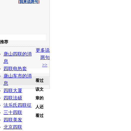
[
我来说两句
]
收起
推荐
更多说
白社会
百度i贴吧
唐山四联的消
两句
息
>>
四联电热套
唐山车市的消
看过
息
该文
四联大厦
四联法硕
章的
法乐氏四联征
人还
三十四联
看过
四联美发
北京四联