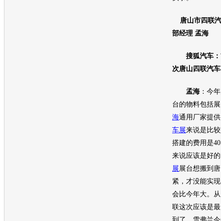
唐山市四联汽
部经理 孟海
搜狐汽车：首
次唐山四联汽车
孟海
：今年
台的物料包括展
海
通用
厂家提供
车展
来说是比较
搭建的费用是4
来说应该是好的
展
展台想搬到唐
紧，才没能实现
会比今年大。从
联这次应该是最
到了，雪弗兰今