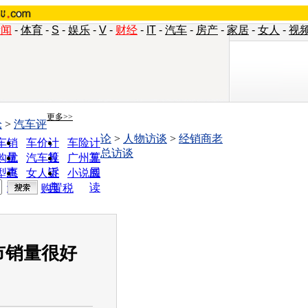
新闻
-
体育
-
S
-
娱乐
-
V
-
财经
-
IT
-
汽车
-
房产
-
家居
-
女人
-
视
更多>>
论
>
汽车评
论
>
人物访谈
>
经销商老
车销
车价计
车险计
总访谈
量
算
算
购优
汽车投
广州车
惠
诉
展
型查
女人宝
小说阅
询
典
读
购置税
市销量很好