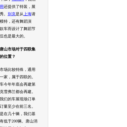
用
还提供了特装，展
秀。
别克
是从
上海
请
模特，还有舞蹈演
款车而设计了舞蹈节
伍也是最大的。
唐山市场对于四联集
的位置？
市场比较特殊，
通用
一家，属于四联的。
车今年年底会再建第
克
雪弗兰都会再建。
我们的
车展
现场订单
订量至少在前三名。
是在几十辆，我们基
有低于200辆。唐山消