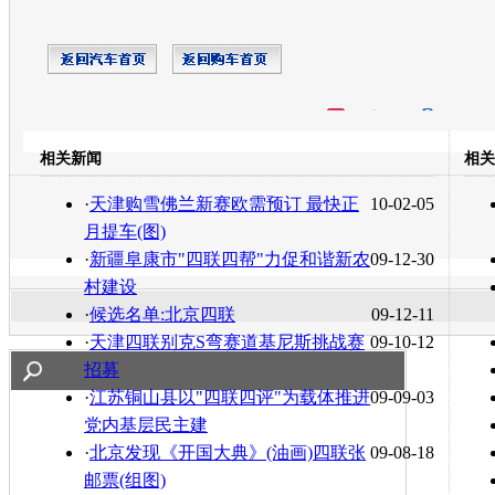
开心网
人人网
豆瓣
相关新闻
相关
转发至：
·
天津购雪佛兰新赛欧需预订 最快正
10-02-05
月提车(图)
·
新疆阜康市"四联四帮"力促和谐新农
09-12-30
村建设
·
候选名单:北京四联
09-12-11
·
天津四联别克S弯赛道基尼斯挑战赛
09-10-12
招募
·
江苏铜山县以"四联四评"为载体推进
09-09-03
党内基层民主建
·
北京发现《开国大典》(油画)四联张
09-08-18
邮票(组图)