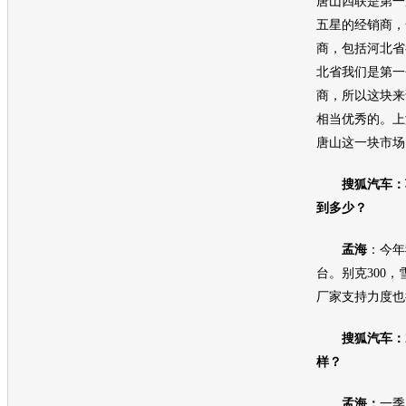
唐山四联是第一
五星的经销商，
商，包括河北省
北省我们是第一
商，所以这块来
相当优秀的。
上
唐山这一块市场
搜狐汽车：
到多少？
孟海
：今年
台。
别克
300
厂家支持力度也
搜狐汽车：2
样？
孟海：
一季