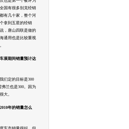
次也是第一个被评为
全国有很多
别克
经销
都有几十家，整个河
个拿到五星的经销
说，唐山四联是做的
海通用
也是比较重视
。
车展
期间销量预计达
我们定的目标是300
，雪弗兰也是300。因为
很大。
010年的销量怎么
度车市销量很好，但