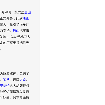
5月28号，第六届
唐山
正式开幕，此次
唐山
盛大，吸引了很多厂
力支持。
唐山
汽车市
发展， 以及当地巨大
多的厂家更是把目光
。
为应邀媒体，走访了
、
宝马
、进口
大众
、
安福特
六大品牌授权
地经销商情况以及唐
关访问。以下是访谈