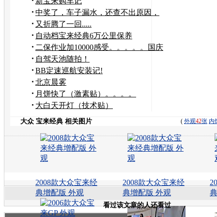
新宝来购车记
中奖了，车子漏水，还查不出原因，
请高手帮忙！
又折腾了一回.....
自动档宝来经典6万公里保养
二保作业加10000感受。。。。。国庆
快乐！
自驾天池随拍！
BB定速巡航安装记!
北京晨雾
月饼快了（激素贴）。。。。
大白天开灯（技术贴）
大众 宝来经典 相关图片
(
外观
42
张
内
2008款大众宝来经
2008款大众宝来经
2
典增配版 外观
典增配版 外观
典
看过该文章的人还看过