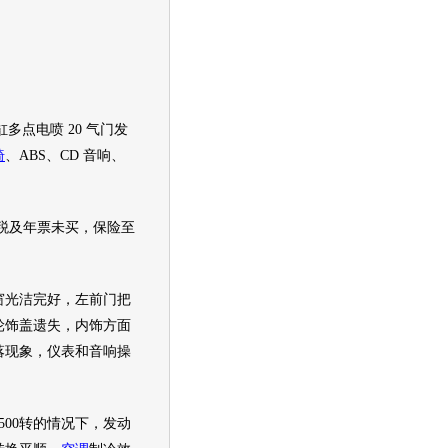
缸多点电喷 20 气门
发
椅
、ABS、CD 音响、
税及年票未买，保险至
光洁完好，左前门把
轮饰盖遗失，内饰方面
落现象，仪表和音响操
500转的情况下，
发动