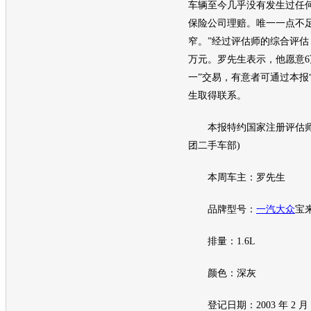
车辆至今几乎没有发生过任
保险公司理赔。唯一一点不
窄。”经过评估师的综合评估
万元。罗先生表示，他愿意6
一”交易，有意者可通过本报
生取得联系。
本报特约国家注册评估师
团
二手车
部)
本周车主：罗先生
品牌型号：
一汽大众
宝
排量：1.6L
颜色：深灰
登记日期：2003 年 2 月