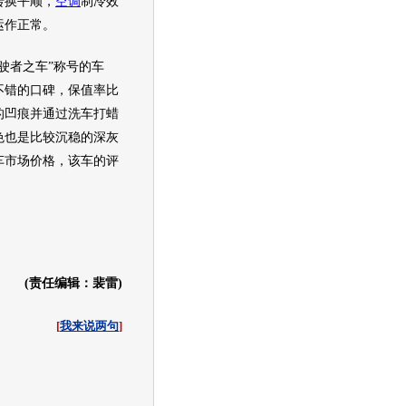
转换平顺，
空调
制冷效
运作正常。
者之车”称号的车
不错的口碑，保值率比
的凹痕并通过洗车打蜡
色也是比较沉稳的深灰
车
市场价格，该车的评
(责任编辑：裴雷)
[
我来说两句
]