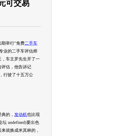
万元可交易
期举行“免费
二手车
专业的
二手车
评估师
天，车主罗先生开了一
与评估，他告诉记
的，行驶了十五万公
经典的，
发动机
也比现
坛 undefined)要出色
后来就换成米其林的，