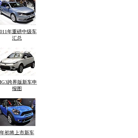
2011年重磅中级车
汇总
MG3跨界版新车申
报图
年初将上市新车