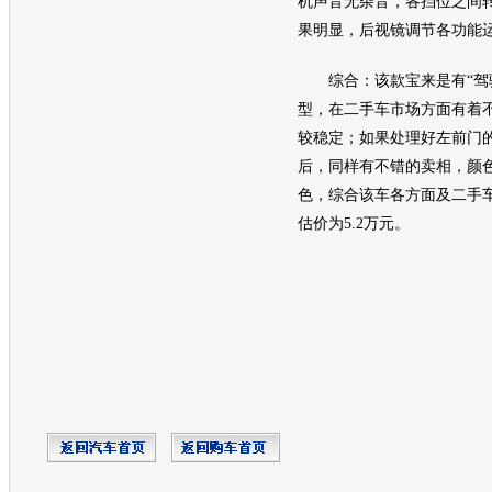
机
声音无杂音，各挡位之间
果明显，后视镜调节各功能
综合：该款宝来是有“驾驶
型，在
二手车
市场方面有着
较稳定；如果处理好左前门
后，同样有不错的卖相，颜
色，综合该车各方面及
二手
估价为5.2万元。