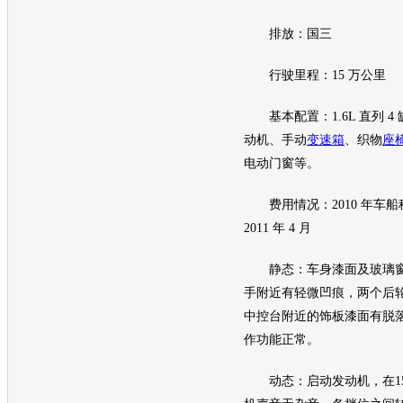
排放：国三
行驶里程：15 万公里
基本配置：1.6L 直列 4 
动机
、手动
变速箱
、织物
座
电动门窗等。
费用情况：2010 年车船
2011 年 4 月
静态：车身漆面及玻璃窗
手附近有轻微凹痕，两个后
中控台附近的饰板漆面有脱
作功能正常。
动态：启动
发动机
，在1