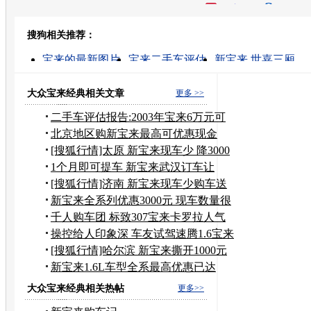
开心网
人人网
豆瓣
搜狗相关推荐：
转发至：
宝来的最新图片
宝来二手车评估
新宝来 世嘉三厢
宝来汽车
新宝来怎么样
宝来旧车评估
2手车评估
二手宝来
自动挡宝来汽车陪练
cmmi评估
大众宝来经典相关文章
更多 >>
二手车评估报告:2003年宝来6万元可
交易
北京地区购新宝来最高可优惠现金
7000元
[搜狐行情]太原 新宝来现车少 降3000
元
1个月即可提车 新宝来武汉订车让
2000元
[搜狐行情]济南 新宝来现车少购车送
装饰
新宝来全系列优惠3000元 现车数量很
少
千人购车团 标致307宝来卡罗拉人气
居前三
操控给人印象深 车友试驾速腾1.6宝来
2.0
[搜狐行情]哈尔滨 新宝来撕开1000元
小口
新宝来1.6L车型全系最高优惠已达
3000元
大众宝来经典相关热帖
更多>>