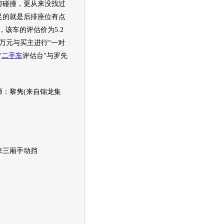
何碰撞，更从来没找过
足的就是后排座位有点
，该车的评估价为5.2
万元与买主进行“一对
“
二手车
评估台”与罗先
：黎隽(来自锦龙集
来三厢手动挡