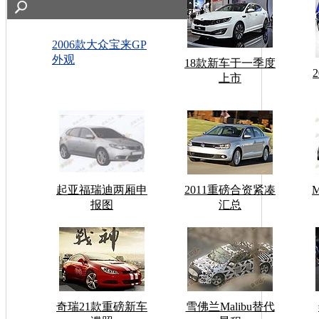
2006款大众宝来GP
外观
18款新车于一季度
上市
起亚福瑞迪两厢申
2011重磅合资紧凑
报图
汇总
奇瑞21款重磅新车
雪佛兰Malibu替代