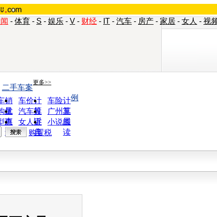
新闻
-
体育
-
S
-
娱乐
-
V
-
财经
-
IT
-
汽车
-
房产
-
家居
-
女人
-
视
更多>>
>
二手车案
例
车销
车价计
车险计
量
算
算
购优
汽车投
广州车
惠
诉
展
型查
女人宝
小说阅
询
典
读
购置税