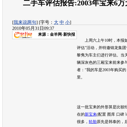
二手车评估报告:2003年宝来6
[
我来说两句
] [字号：
大
中
小
]
2010年05月31日09:37
来源：
金羊网-新快报
上周六上午10时，本报如
评估”活动，并特邀锦龙集团
黎隽为车主们进行评估。当
辆深灰色的三厢宝来前来参
者：“我的车是2003年购买
里。
这一批宝来的外形算是比较
在的
新宝来
(配置 图库 口碑 论
很多，
轮胎
原先是韩泰的，