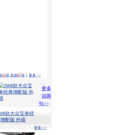
饰
42
张
其他
87
张
)
更多 >>
更多
说两
句>>
008款大众宝来经
增配版 外观
更多 >>