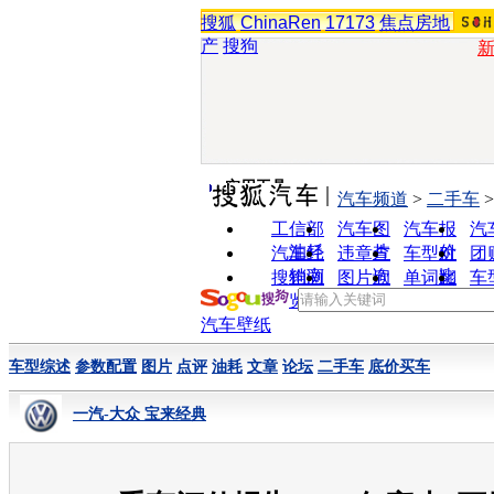
搜狐
ChinaRen
17173
焦点房地
产
搜狗
实用工具
汽车频道
>
二手车
工信部
汽车图
汽车报
汽
油耗
片
价
汽车经
违章查
车型对
团
销商
询
比
搜狗浏
图片欣
单词翻
车
览器
赏
译
汽车壁纸
车型综述
参数配置
图片
点评
油耗
文章
论坛
二手车
底价买车
一汽-大众 宝来经典