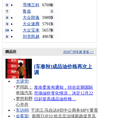
雪佛兰科
67696
鲁兹
大众朗逸
59895
大众速腾
57915
大众宝来
56578
别克凯越
49678
精品坊
2010广州车展
更多 >>
[车春秋]成品油价格再次上
调
大讲堂
|
尹同跃：
发改委发布通知，结合近期国际
奇瑞汽车
市场油价变化情况，决定12月22
梦想和野
日起提高成品油价格…
心并存
车访间
|
于洪江:马自达8切中公商务MPV要害
会客室
|
新闻TOP10 给北京治堵新政提意见