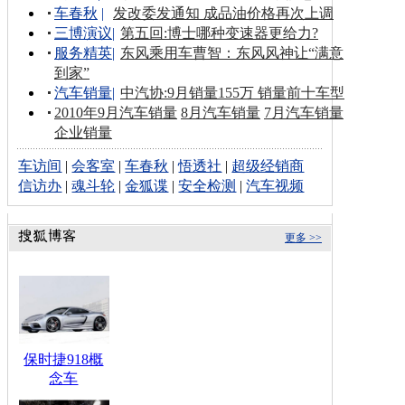
车春秋
|
发改委发通知 成品油价格再次上调
三博演议
|
第五回:博士哪种变速器更给力?
服务精英
|
东风乘用车曹智：东风风神让“满意
到家”
汽车销量
|
中汽协:9月销量155万 销量前十车型
2010年9月汽车销量
8月汽车销量
7月汽车销量
企业销量
车访间
|
会客室
|
车春秋
|
悟透社
|
超级经销商
信访办
|
魂斗轮
|
金狐谍
|
安全检测
|
汽车视频
更多 >>
保时捷918概
念车