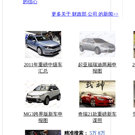
的信心
更多关于
财政部 公司
的新闻>>
2011年重磅中级车
起亚福瑞迪两厢申
汇总
报图
MG3跨界版新车申
奇瑞21款重磅新车
报图
谍照
车型搜索：
精准搜索：
5万
8万