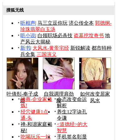
搜狐无线
听相声
|
马三立逗你玩
济公传全本
郭德纲-
珍珠翡翠白玉汤
听小说
|
白领职场必杀技
盗墓挖坟奇书
地
产风云大揭秘
新书
|
大风水-黄帝宅经
新锐解读
都市特种
兵全集
三国演义
叶倩彤-奉子成
自我调理肩劲
如何改变居家
禅商-企业家修
心态改变命运
婚
腰
风水
炼!
解析
经穴健康1点
养生12字诀孔
通-头
令谦
禅-和谐家庭揭
<道德经>的大
秘!
智慧
吃喝玩乐一站
手机签名彰显