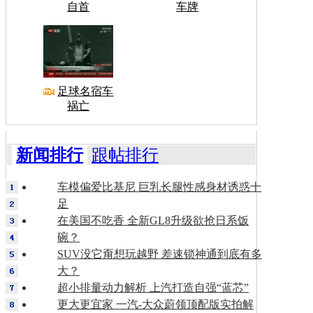
自首
车牌
足球名宿车
祸亡
新闻排行
跟帖排行
车模偏爱比基尼 巨乳长腿性感身材诱惑十
足
在美国不吃香 全新GL8升级欲抢日系饭
碗？
SUV没它甭想玩越野 差速锁神通到底有多
大？
超小排量动力解析 上汽打造自强“蓝芯”
更大更宜家 一汽-大众蔚领顶配版实拍解