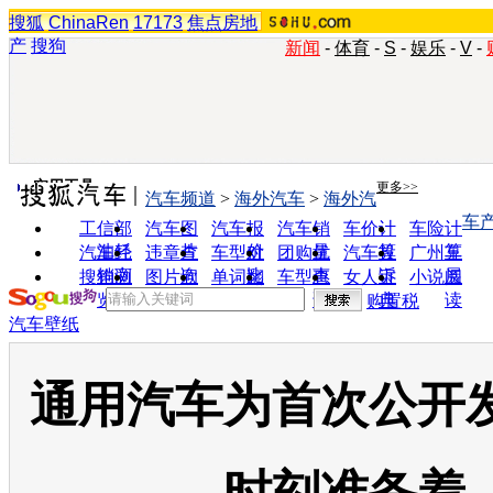
搜狐
ChinaRen
17173
焦点房地
产
搜狗
新闻
-
体育
-
S
-
娱乐
-
V
-
实用工具
更多>>
汽车频道
>
海外汽车
>
海外汽
车
工信部
汽车图
汽车报
汽车销
车价计
车险计
油耗
片
价
量
算
算
汽车经
违章查
车型对
团购优
汽车投
广州车
销商
询
比
惠
诉
展
搜狗浏
图片欣
单词翻
车型查
女人宝
小说阅
览器
赏
译
询
典
读
购置税
汽车壁纸
通用汽车为首次公开