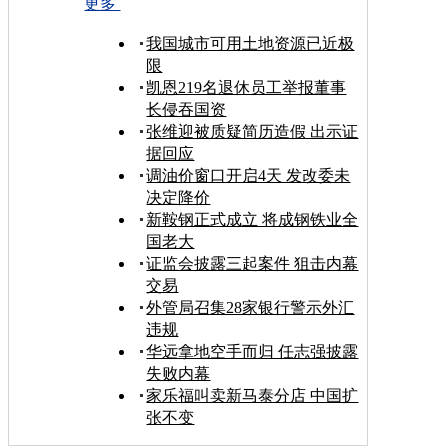
更多
我国城市可用土地资源已近极
限
凯恩219名退休员工举报董事
长侵吞国资
张维迎被质疑简历造假 出示证
据回应
调油价窗口开启4天 发改委未
决定降价
新鞍钢正式成立 将成钢铁业全
国老大
证监会披露三起案件 狙击内幕
交易
外管局召集28家银行警示外汇
违规
华远拿地空手而归 任志强披露
失败内幕
家乐福叫卖新马泰分店 中国扩
张不变