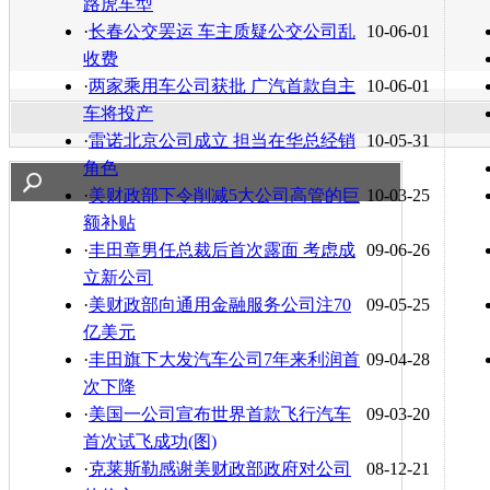
路虎车型
·
长春公交罢运 车主质疑公交公司乱
10-06-01
收费
·
两家乘用车公司获批 广汽首款自主
10-06-01
车将投产
·
雷诺北京公司成立 担当在华总经销
10-05-31
角色
·
美财政部下令削减5大公司高管的巨
10-03-25
额补贴
·
丰田章男任总裁后首次露面 考虑成
09-06-26
立新公司
·
美财政部向通用金融服务公司注70
09-05-25
亿美元
·
丰田旗下大发汽车公司7年来利润首
09-04-28
次下降
·
美国一公司宣布世界首款飞行汽车
09-03-20
首次试飞成功(图)
·
克莱斯勒感谢美财政部政府对公司
08-12-21