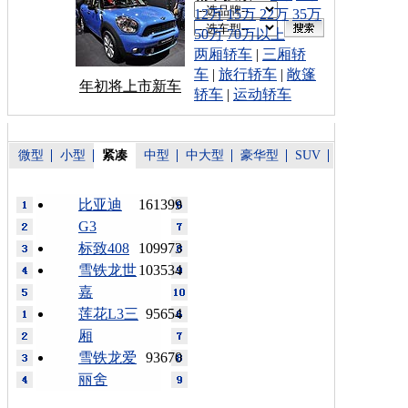
12万
15万
22万
35万
50万
70万以上
两厢轿车
|
三厢轿
车
|
旅行轿车
|
敞篷
年初将上市新车
轿车
|
运动轿车
微型
小型
紧凑
中型
中大型
豪华型
SUV
比亚迪
161399
G3
标致408
109973
雪铁龙世
103534
嘉
莲花L3三
95654
厢
雪铁龙爱
93670
丽舍