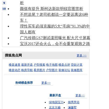
析
颜值有提升 斯柯达新款明锐官图赏析
不想追尾？老司机都说一定要远离这6种
车！
理性买车必须克服的5大“毛病”91.3%的中
国人都有
广汽传祺GS7测试谍照曝光 配大尺寸屏幕
宝沃2017还会火么，会不会重复观致之路
搜狐焦点网
更多 >>
楼盘速查
最新开盘
户型搜索
电子地图
楼盘点评
贷款计算
楼盘动态
购房导航
看房图片
户型图片
装修论坛
装修图库
热销楼盘推荐
更多>>
最新开盘
更多>>
绿地国宝21
领秀慧谷
北京方糖
澜馨墅