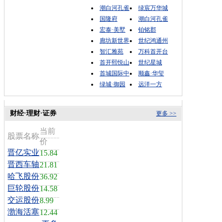
潮白河孔雀
绿宸万华城
国隆府
潮白河孔雀
宏泰·美墅
铂铭郡
廊坊新世界
世纪鸿通州
智汇雅苑
万科首开台
首开熙悦山
世纪星城
首城国际中
顺鑫·华玺
绿城·御园
远洋一方
财经·理财·证券
更多 >>
当前
股票名称
价
晋亿实业
15.84
晋西车轴
21.81
哈飞股份
36.92
巨轮股份
14.58
交运股份
8.99
渤海活塞
12.44