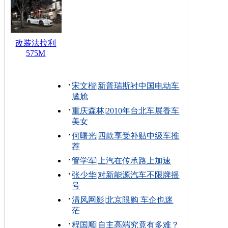
改装法拉利
575M
宋文楷
|
新普瑞斯衬中国电动车
尴尬
重庆森林
|
2010年台北车展香车
美女
何曙光
|
四款享受补贴中级车推
荐
管学军
|
上汽在传承路上加速
张少华
|
对新能源汽车不限牌摇
号
清风网影
|
北京限购 车企也迷
茫
程国顺
|
自主高端究竟有多难？