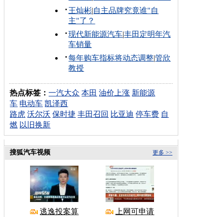
王灿彬
|
自主品牌究竟谁"自
主"了？
现代新能源汽车
|
丰田定明年汽
车销量
每年购车指标将动态调整
|
管欣
教授
热点标签：
一汽大众
本田
油价上涨
新能源
车
电动车
凯泽西
路虎
沃尔沃
保时捷
丰田召回
比亚迪
停车费
自
燃
以旧换新
搜狐汽车视频
更多 >>
逃逸投案算
上网可申请