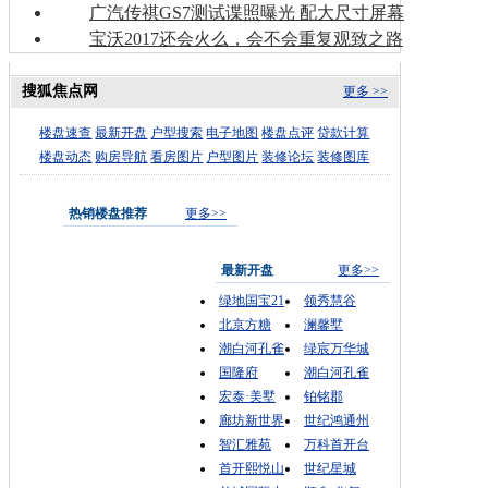
广汽传祺GS7测试谍照曝光 配大尺寸屏幕
宝沃2017还会火么，会不会重复观致之路
搜狐焦点网
更多 >>
楼盘速查
最新开盘
户型搜索
电子地图
楼盘点评
贷款计算
楼盘动态
购房导航
看房图片
户型图片
装修论坛
装修图库
热销楼盘推荐
更多>>
最新开盘
更多>>
绿地国宝21
领秀慧谷
北京方糖
澜馨墅
潮白河孔雀
绿宸万华城
国隆府
潮白河孔雀
宏泰·美墅
铂铭郡
廊坊新世界
世纪鸿通州
智汇雅苑
万科首开台
首开熙悦山
世纪星城