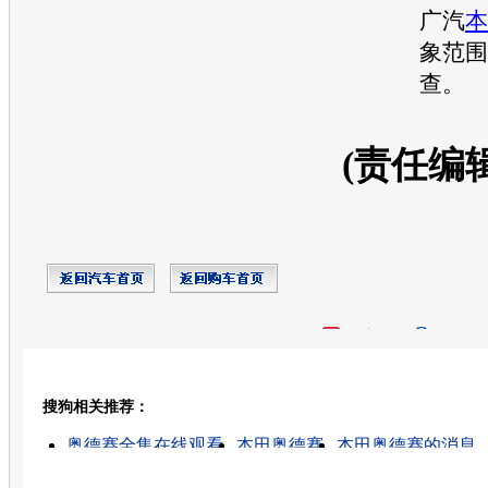
广汽
本
象范围
查。
(责任编
开心网
人人网
豆瓣
搜狗相关推荐：
转发至：
奥德赛全集在线观看
本田奥德赛
本田奥德赛的消息
凯美瑞召回
召回全集在线观看
二手本田奥德赛