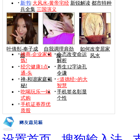
新书
|
大风水-黄帝宅经
新锐解读
都市特种
兵全集
三国演义
叶倩彤-奉子成
自我调理肩劲
如何改变居家
禅商-企业家修
心态改变命运
婚
腰
风水
炼!
解析
经穴健康1点
养生12字诀孔
通-头
令谦
禅-和谐家庭揭
<道德经>的大
秘!
智慧
吃喝玩乐一站
手机签名彰显
式购
个性
手机证券荐优
质股
设置首页
-
搜狗输入法
-