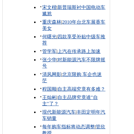
宋文楷
|
新普瑞斯衬中国电动车
尴尬
重庆森林
|
2010年台北车展香车
美女
何曙光
|
四款享受补贴中级车推
荐
管学军
|
上汽在传承路上加速
张少华
|
对新能源汽车不限牌摇
号
清风网影
|
北京限购 车企也迷
茫
程国顺
|
自主高端究竟有多难？
王灿彬
|
自主品牌究竟谁"自
主"了？
现代新能源汽车
|
丰田定明年汽
车销量
每年购车指标将动态调整
|
管欣
教授