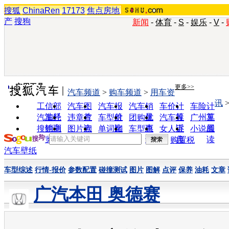
搜狐
ChinaRen
17173
焦点房地
产
搜狗
新闻
-
体育
-
S
-
娱乐
-
V
-
实用工具
更多>>
汽车频道
>
购车频道
>
用车资
讯
工信部
汽车图
汽车报
汽车销
车价计
车险计
油耗
片
价
量
算
算
汽车经
违章查
车型对
团购优
汽车投
广州车
销商
询
比
惠
诉
展
搜狗浏
图片欣
单词翻
车型查
女人宝
小说阅
览器
赏
译
询
典
读
购置税
汽车壁纸
车型综述
行情-报价
参数配置
碰撞测试
图片
图解
点评
保养
油耗
文章
广汽本田 奥德赛