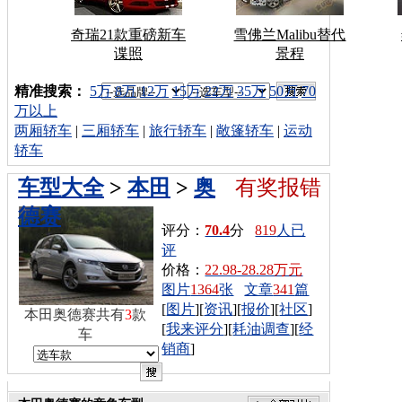
奇瑞21款重磅新车
雪佛兰Malibu替代
谍照
景程
车型搜索：
精准搜索：
5万
8万
12万
15万
22万
35万
50万
70
万以上
两厢轿车
|
三厢轿车
|
旅行轿车
|
敞篷轿车
|
运动
轿车
车型大全
>
本田
>
奥
有奖报错
德赛
评分：
70.4
分
819
人已
评
价格：
22.98-28.28万元
图片
1364
张
文章
341
篇
[
图片
][
资讯
][
报价
][
社区
]
本田奥德赛共有
3
款
[
我来评分
][
耗油调查
][
经
车
销商
]