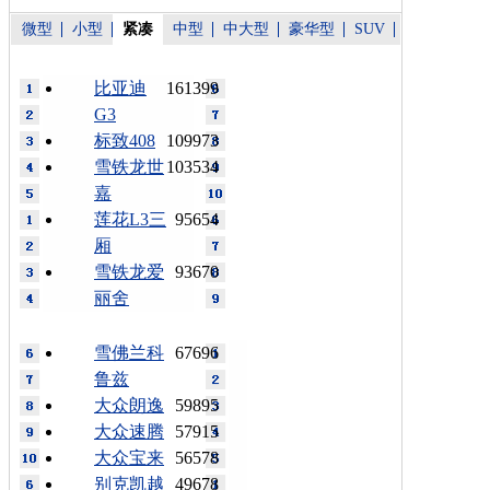
微型
小型
紧凑
中型
中大型
豪华型
SUV
比亚迪
161399
G3
标致408
109973
雪铁龙世
103534
嘉
莲花L3三
95654
厢
雪铁龙爱
93670
丽舍
雪佛兰科
67696
鲁兹
大众朗逸
59895
大众速腾
57915
大众宝来
56578
别克凯越
49678