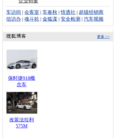
企业销量
车访间
|
会客室
|
车春秋
|
悟透社
|
超级经销商
信访办
|
魂斗轮
|
金狐谍
|
安全检测
|
汽车视频
更多 >>
保时捷918概
念车
改装法拉利
575M