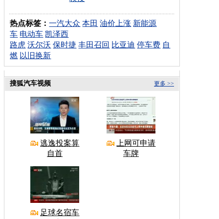
热点标签：
一汽大众
本田
油价上涨
新能源
车
电动车
凯泽西
路虎
沃尔沃
保时捷
丰田召回
比亚迪
停车费
自
燃
以旧换新
搜狐汽车视频
更多 >>
逃逸投案算
上网可申请
自首
车牌
足球名宿车