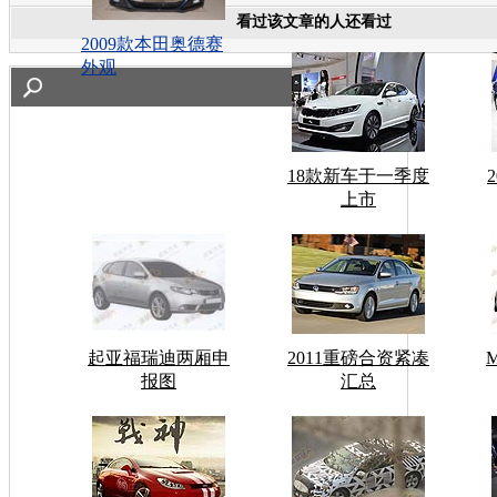
看过该文章的人还看过
2009款本田奥德赛
外观
18款新车于一季度
上市
起亚福瑞迪两厢申
2011重磅合资紧凑
报图
汇总