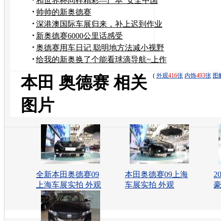
疑”
和世界杯同样精彩—广本“安全中国
行”重庆站体验有感
帅帅的新奥德赛
深港澳国际车展归来，补上迟到作业
新奥德赛6000公里话感受
奥德赛用车日记 聪明地方法减小视野
盲区
给我的新奥换了个能看球滴导航~上作
业咯~快来加分咯
(
外观
416
张
内饰
493
张
图
本田 奥德赛 相关
图片
全新本田奥德赛09
本田奥德赛09上海
2
上海车展实拍 外观
车展实拍 外观
豪