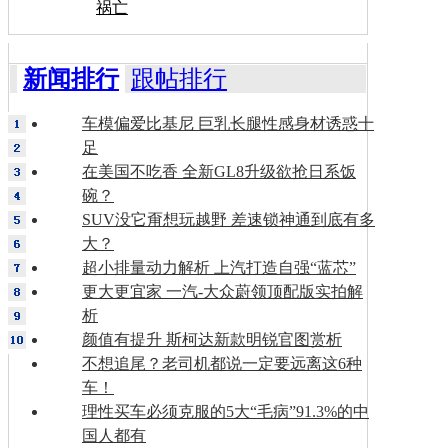
祸亡
新闻排行
跟帖排行
车模偏爱比基尼 巨乳长腿性感身材诱惑十
足
在美国不吃香 全新GL8升级欲抢日系饭
碗？
SUV没它甭想玩越野 差速锁神通到底有多
大？
超小排量动力解析 上汽打造自强“蓝芯”
更大更宜家 一汽-大众蔚领顶配版实拍解
析
颜值有提升 斯柯达新款明锐官图赏析
不想追尾？老司机都说一定要远离这6种
车！
理性买车必须克服的5大“毛病”91.3%的中
国人都有