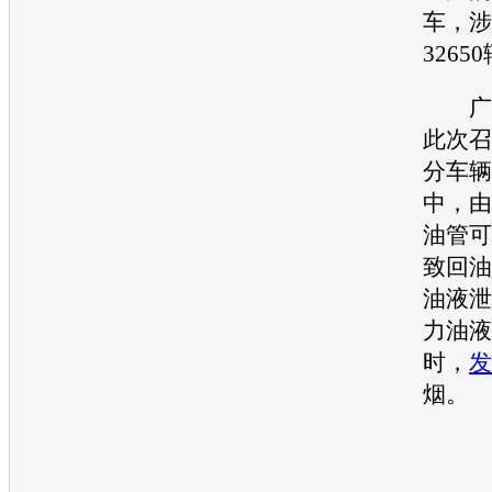
车，涉
3265
广
此次
召
分车辆
中，由
油管可
致回油
油液泄
力油液
时，
发
烟。