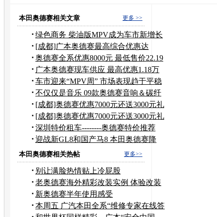
奥德赛二手车
奥德赛
广州二手奥德赛
广州本田奥
本田奥德赛相关文章
更多 >>
绿色商务 柴油版MPV成为车市新增长
点
[成都]广本奥德赛最高综合优惠达
10000元
奥德赛全系优惠8000元 最低售价22.19
万
广本奥德赛现车供应 最高优惠1.18万
元
车市迎来“MPV周” 市场表现趋于平稳
不仅仅是音乐 09款奥德赛音响＆碳纤
改装
[成都]奥德赛优惠7000元还送3000元礼
包
[成都]奥德赛优惠7000元还送3000元礼
包
深圳特价租车--------奥德赛特价推荐
迎战新GL8和国产马8 本田奥德赛降
1.3万
本田奥德赛相关热帖
更多>>
别让满脸热情贴上冷屁股
老奥德赛海外精彩改装实例 体验改装
的乐趣
新奥德赛半年使用感受
本周五 广汽本田全系“维修专家在线答