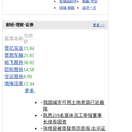
首城国际中
顺鑫·华玺
绿城·御园
远洋一方
财经·理财·证券
更多 >>
当前
股票名称
价
晋亿实业
15.84
晋西车轴
21.81
哈飞股份
36.92
巨轮股份
14.58
交运股份
8.99
渤海活塞
12.44
更多
我国城市可用土地资源已近极
限
凯恩219名退休员工举报董事
长侵吞国资
张维迎被质疑简历造假 出示证