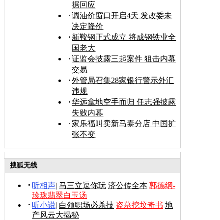
据回应
调油价窗口开启4天 发改委未
决定降价
新鞍钢正式成立 将成钢铁业全
国老大
证监会披露三起案件 狙击内幕
交易
外管局召集28家银行警示外汇
违规
华远拿地空手而归 任志强披露
失败内幕
家乐福叫卖新马泰分店 中国扩
张不变
搜狐无线
听相声
|
马三立逗你玩
济公传全本
郭德纲-
珍珠翡翠白玉汤
听小说
|
白领职场必杀技
盗墓挖坟奇书
地
产风云大揭秘