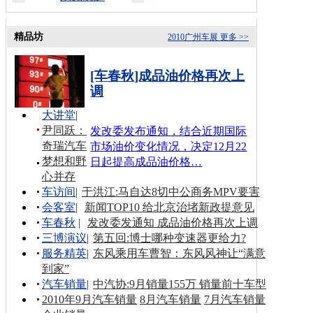
精品坊
2010广州车展
更多 >>
[车春秋]成品油价格再次上
调
大讲堂
|
尹同跃：
发改委发布通知，结合近期国际
奇瑞汽车
市场油价变化情况，决定12月22
梦想和野
日起提高成品油价格…
心并存
车访间
|
于洪江:马自达8切中公商务MPV要害
会客室
|
新闻TOP10 给北京治堵新政提意见
车春秋
|
发改委发通知 成品油价格再次上调
三博演议
|
第五回:博士哪种变速器更给力?
服务精英
|
东风乘用车曹智：东风风神让“满意
到家”
汽车销量
|
中汽协:9月销量155万 销量前十车型
2010年9月汽车销量
8月汽车销量
7月汽车销量