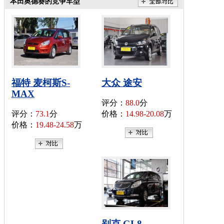
本田奥德赛的竞争车型
福特 麦柯斯S-
大众 途安
MAX
评分：
88.0
分
评分：
73.1
分
价格：
14.98-20.08
万
价格：
19.48-24.58
万
别克 GL8