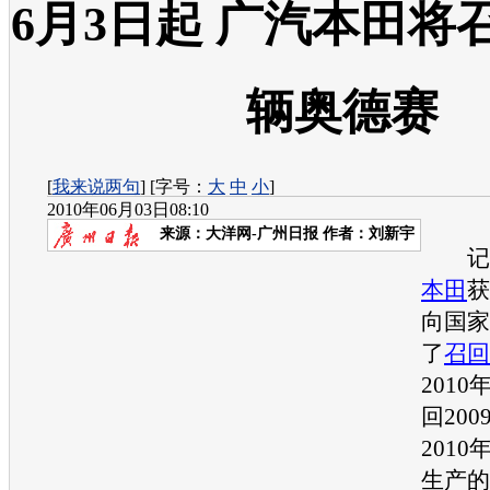
6月3日起 广汽本田将
辆奥德赛
[
我来说两句
] [字号：
大
中
小
]
2010年06月03日08:10
来源：
大洋网-广州日报
作者：刘新宇
记者
本田
获
向国家
了
召回
2010
回
20
2010
生产的