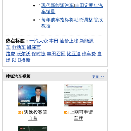
现代新能源汽车
|
丰田定明年汽
车销量
每年购车指标将动态调整
|
管欣
教授
热点标签：
一汽大众
本田
油价上涨
新能源
车
电动车
凯泽西
路虎
沃尔沃
保时捷
丰田召回
比亚迪
停车费
自
燃
以旧换新
搜狐汽车视频
更多 >>
逃逸投案算
上网可申请
自首
车牌