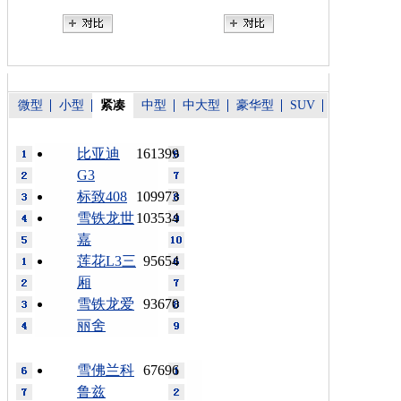
微型
小型
紧凑
中型
中大型
豪华型
SUV
比亚迪
161399
G3
标致408
109973
雪铁龙世
103534
嘉
莲花L3三
95654
厢
雪铁龙爱
93670
丽舍
雪佛兰科
67696
鲁兹