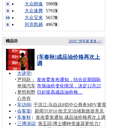
大众朗逸
59895
大众速腾
57915
大众宝来
56578
别克凯越
49678
精品坊
2010广州车展
更多 >>
[车春秋]成品油价格再次上
调
大讲堂
|
尹同跃：
发改委发布通知，结合近期国际
奇瑞汽车
市场油价变化情况，决定12月22
梦想和野
日起提高成品油价格…
心并存
车访间
|
于洪江:马自达8切中公商务MPV要害
会客室
|
新闻TOP10 给北京治堵新政提意见
车春秋
|
发改委发通知 成品油价格再次上调
三博演议
|
第五回:博士哪种变速器更给力?