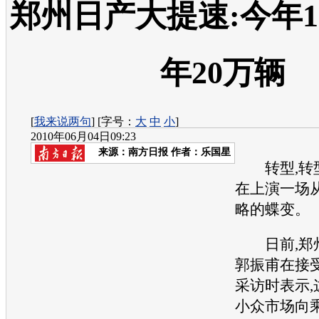
郑州日产大提速:今年1
年20万辆
[
我来说两句
] [字号：
大
中
小
]
2010年06月04日09:23
来源：
南方日报
作者：乐国星
转型,转型
在上演一场
略的蝶变。
日前,
郑
郭振甫在接
采访时表示,
小众市场向