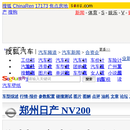
搜狐
ChinaRen
17173
焦点房地
产
搜狗
新闻
-
体育
-
S
-
娱乐
-
V
-
实用工具
更多>>
汽车频道
>
汽车新闻
>
合资企
业
工信部
汽车图
汽车报
汽车销
车价计
车险计
油耗
片
价
量
算
算
汽车经
违章查
车型对
团购优
汽车投
广州车
销商
询
比
惠
诉
展
搜狗浏
图片欣
单词翻
车型查
女人宝
小说阅
览器
赏
译
询
典
读
购置税
汽车壁纸
车型综述
行情-报价
参数配置
碰撞测试
图片
图解
点评
油耗
文章
论坛
郑州日产 NV200