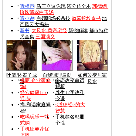
听相声
|
马三立逗你玩
济公传全本
郭德纲-
珍珠翡翠白玉汤
听小说
|
白领职场必杀技
盗墓挖坟奇书
地
产风云大揭秘
新书
|
大风水-黄帝宅经
新锐解读
都市特种
兵全集
三国演义
叶倩彤-奉子成
自我调理肩劲
如何改变居家
禅商-企业家修
心态改变命运
婚
腰
风水
炼!
解析
经穴健康1点
养生12字诀孔
通-头
令谦
禅-和谐家庭揭
<道德经>的大
秘!
智慧
吃喝玩乐一站
手机签名彰显
式购
个性
手机证券荐优
质股