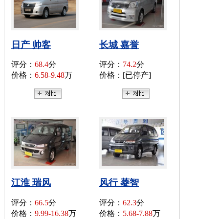
日产 帅客
长城 嘉誉
评分：
68.4
分
评分：
74.2
分
价格：
6.58-9.48
万
价格：[已停产]
江淮 瑞风
风行 菱智
评分：
66.5
分
评分：
62.3
分
价格：
9.99-16.38
万
价格：
5.68-7.88
万