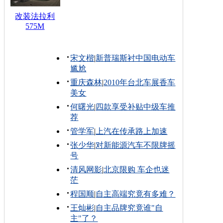
改装法拉利
575M
宋文楷
|
新普瑞斯衬中国电动车
尴尬
重庆森林
|
2010年台北车展香车
美女
何曙光
|
四款享受补贴中级车推
荐
管学军
|
上汽在传承路上加速
张少华
|
对新能源汽车不限牌摇
号
清风网影
|
北京限购 车企也迷
茫
程国顺
|
自主高端究竟有多难？
王灿彬
|
自主品牌究竟谁"自
主"了？