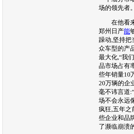
场的领先者。
在他看来,
郑州日产
能
躁动,坚持把
众车型的产
最大化,“我
品市场占有
些年销量10
20万辆的企
毫不讳言道:
场不会永远像
疯狂,五年之
些企业和品牌
了濒临崩溃