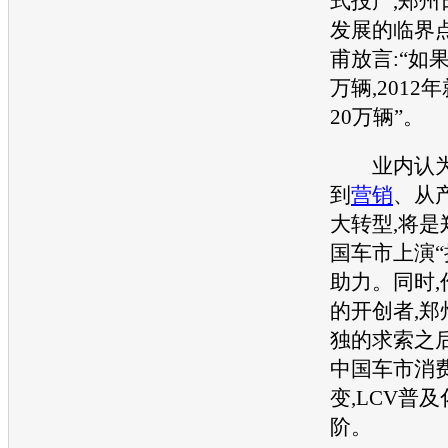
式投产,
郑州
发展的临界点
甫放言:“如
万辆,201
20万辆”。
业内认为,
到
营销
、从
大转型,将是
国车市上演“
助力。同时,
的开创者,
郑
独的求索之后
中国车市消
变,LCV普
阶。