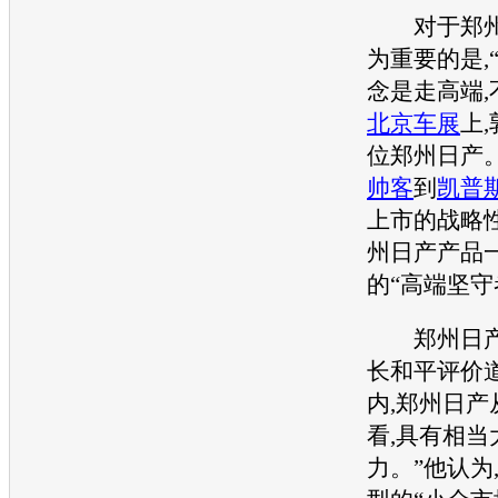
对于
郑
为重要的是,
念是走高端,
北京车展
上
位
郑州日产
帅客
到
凯普
上市的战略
州日产
产品
的“高端坚守
郑州日
长和平评价道
内,
郑州日产
看,具有相当
力。”他认为