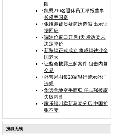
限
凯恩219名退休员工举报董事
长侵吞国资
张维迎被质疑简历造假 出示证
据回应
调油价窗口开启4天 发改委未
决定降价
新鞍钢正式成立 将成钢铁业全
国老大
证监会披露三起案件 狙击内幕
交易
外管局召集28家银行警示外汇
违规
华远拿地空手而归 任志强披露
失败内幕
家乐福叫卖新马泰分店 中国扩
张不变
搜狐无线