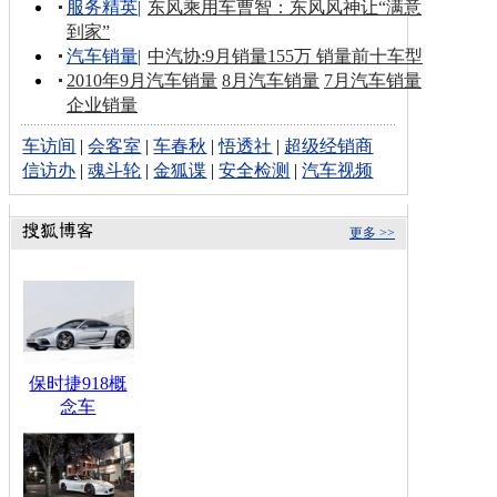
服务精英
|
东风乘用车曹智：东风风神让“满意
到家”
汽车销量
|
中汽协:9月销量155万 销量前十车型
2010年9月汽车销量
8月汽车销量
7月汽车销量
企业销量
车访间
|
会客室
|
车春秋
|
悟透社
|
超级经销商
信访办
|
魂斗轮
|
金狐谍
|
安全检测
|
汽车视频
更多 >>
保时捷918概
念车