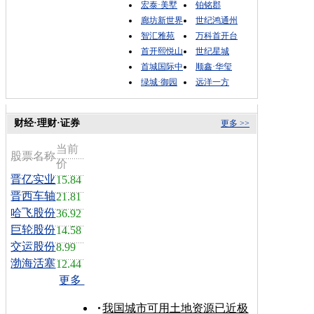
宏泰·美墅
铂铭郡
廊坊新世界
世纪鸿通州
智汇雅苑
万科首开台
首开熙悦山
世纪星城
首城国际中
顺鑫·华玺
绿城·御园
远洋一方
财经·理财·证券
更多 >>
当前
股票名称
价
晋亿实业
15.84
晋西车轴
21.81
哈飞股份
36.92
巨轮股份
14.58
交运股份
8.99
渤海活塞
12.44
更多
我国城市可用土地资源已近极