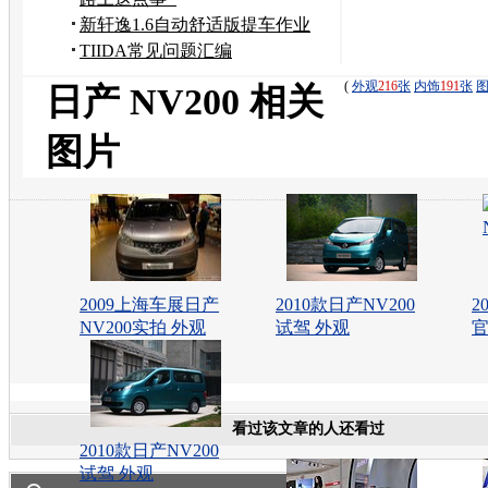
新轩逸1.6自动舒适版提车作业
TIIDA常见问题汇编
(
外观
216
张
内饰
191
张
日产 NV200 相关
图片
2009上海车展日产
2010款日产NV200
2
NV200实拍 外观
试驾 外观
看过该文章的人还看过
2010款日产NV200
试驾 外观