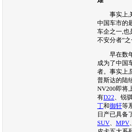
事实上,
中国车市的
车企之一,也
不安分者”之
早在数年
成为了中国车
者。事实上,
普斯达
的陆
NV200
即将
有
D22
、锐
丁
和
御轩
等
日产
已具备了
SUV
、
MPV
皮卡五大系列