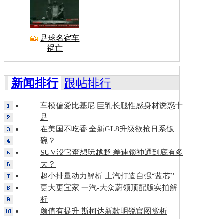
足球名宿车
祸亡
新闻排行
跟帖排行
车模偏爱比基尼 巨乳长腿性感身材诱惑十
足
在美国不吃香 全新GL8升级欲抢日系饭
碗？
SUV没它甭想玩越野 差速锁神通到底有多
大？
超小排量动力解析 上汽打造自强“蓝芯”
更大更宜家 一汽-大众蔚领顶配版实拍解
析
颜值有提升 斯柯达新款明锐官图赏析