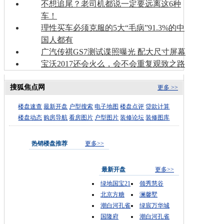
不想追尾？老司机都说一定要远离这6种
车！
理性买车必须克服的5大“毛病”91.3%的中
国人都有
广汽传祺GS7测试谍照曝光 配大尺寸屏幕
宝沃2017还会火么，会不会重复观致之路
搜狐焦点网
更多 >>
楼盘速查
最新开盘
户型搜索
电子地图
楼盘点评
贷款计算
楼盘动态
购房导航
看房图片
户型图片
装修论坛
装修图库
热销楼盘推荐
更多>>
最新开盘
更多>>
绿地国宝21
领秀慧谷
北京方糖
澜馨墅
潮白河孔雀
绿宸万华城
国隆府
潮白河孔雀