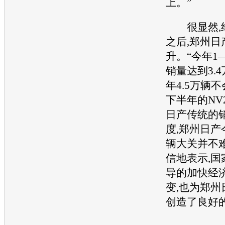
上。”
很显然,经
之后,
郑州日
升。“今年1
销量达到3.
年4.5万辆
下半年的
NV
日产
传统的
度,
郑州日产
辆大关并不
信地表示,国
导的加快经
变,也为
郑州
创造了良好