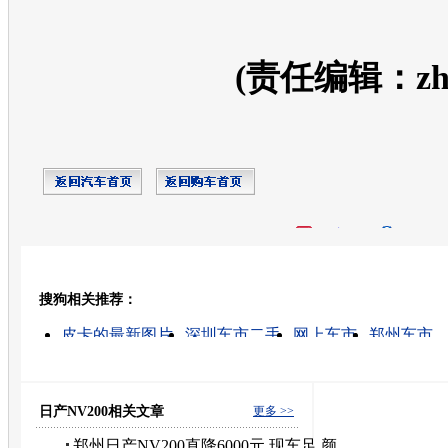
(责任编辑：zhan
开心网
人人网
豆瓣
搜狗相关推荐：
转发至：
皮卡的最新图片
深圳车市二手
网上车市
郑州车市
车市西安
北京车市
广东车市二手
昆明车市
车市行
成都车市二手车
日产NV200相关文章
更多 >>
郑州日产NV200直降6000元 现车足 颜