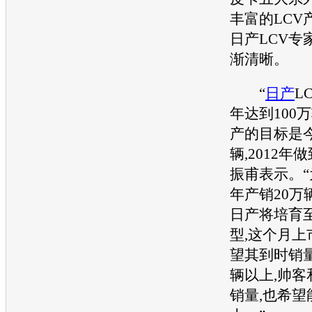
丰富的LCV
日产
LCV
渐清晰。
“
日产
L
年达到100万
产
的目标是今
辆,2012年做
振甫表示。“
年产销20万
日产
将培育
型,这个月上
望其到时销量
辆以上,
帅客
销量,也希望