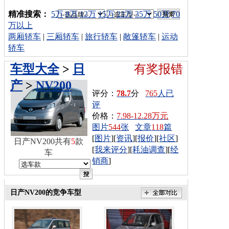
车型搜索：
精准搜索：
5万
8万
12万
15万
22万
35万
50万
70
万以上
两厢轿车
|
三厢轿车
|
旅行轿车
|
敞篷轿车
|
运动
轿车
车型大全
>
日
有奖报错
产
>
NV200
评分：
78.7
分
765
人已
评
价格：
7.98-12.28万元
图片
544
张
文章
118
篇
[
图片
][
资讯
][
报价
][
社区
]
日产NV200共有
5
款
[
我来评分
][
耗油调查
][
经
车
销商
]
日产NV200的竞争车型