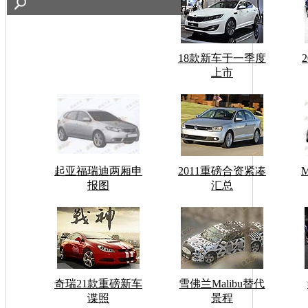
18款新车于一季度
上市
起亚福瑞迪两厢申
2011重磅合资紧凑
报图
汇总
奇瑞21款重磅新车
雪佛兰Malibu替代
谍照
景程