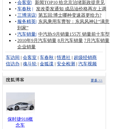
会客室
|
新闻TOP10 给北京治堵新政提意见
车春秋
|
发改委发通知 成品油价格再次上调
三博演议
|
第五回:博士哪种变速器更给力?
服务精英
|
东风乘用车曹智：东风风神让“满意
到家”
汽车销量
|
中汽协:9月销量155万 销量前十车型
2010年9月汽车销量
8月汽车销量
7月汽车销量
企业销量
车访间
|
会客室
|
车春秋
|
悟透社
|
超级经销商
信访办
|
魂斗轮
|
金狐谍
|
安全检测
|
汽车视频
更多 >>
保时捷918概
念车