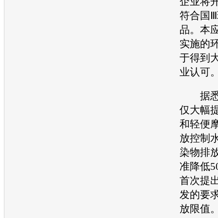
企业将
符合国Ⅲ
品。本
实施的
于得到
业认可
据悉，
仅大幅
和轻便
放控制
染物排
准降低5
首次提
发的要
放限值