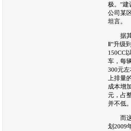
极。”
公司某
坦言。
据其透
Ⅱ”升级到
150C
车，每
300元左
上排量
成本增加在
元，占
并不低
而这直
划200