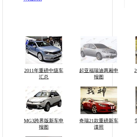
2011年重磅中级车
起亚福瑞迪两厢申
汇总
报图
MG3跨界版新车申
奇瑞21款重磅新车
报图
谍照