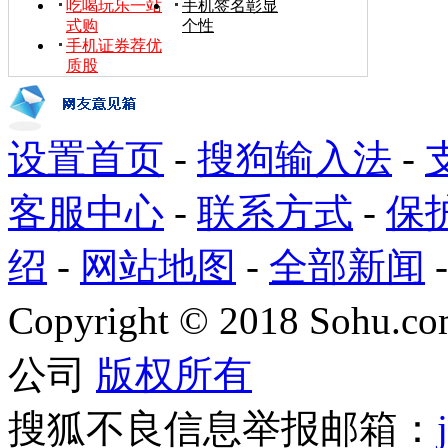
吃喝玩乐一站
手机签名彰显
式购
个性
手机证券荐优
质股
设置首页
-
搜狗输入法
-
客服中心
-
联系方式
-
保
绍
-
网站地图
-
全部新闻
Copyright
©
2018 Sohu.com
公司
版权所有
搜狐不良信息举报邮箱：