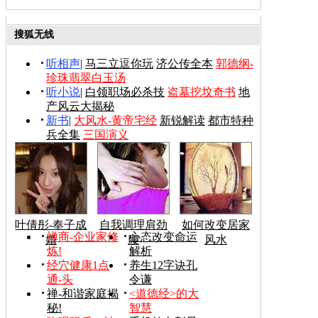
搜狐无线
听相声
|
马三立逗你玩
济公传全本
郭德纲-
珍珠翡翠白玉汤
听小说
|
白领职场必杀技
盗墓挖坟奇书
地
产风云大揭秘
新书
|
大风水-黄帝宅经
新锐解读
都市特种
兵全集
三国演义
叶倩彤-奉子成
自我调理肩劲
如何改变居家
禅商-企业家修
心态改变命运
婚
腰
风水
炼!
解析
经穴健康1点
养生12字诀孔
通-头
令谦
禅-和谐家庭揭
<道德经>的大
秘!
智慧