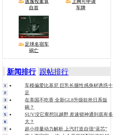
逃逸投案算
上网可申请
自首
车牌
足球名宿车
祸亡
新闻排行
跟帖排行
车模偏爱比基尼 巨乳长腿性感身材诱惑十
足
在美国不吃香 全新GL8升级欲抢日系饭
碗？
SUV没它甭想玩越野 差速锁神通到底有多
大？
超小排量动力解析 上汽打造自强“蓝芯”