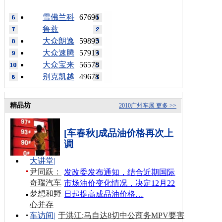
雪佛兰科
67696
鲁兹
大众朗逸
59895
大众速腾
57915
大众宝来
56578
别克凯越
49678
精品坊
2010广州车展
更多 >>
[车春秋]成品油价格再次上
调
大讲堂
|
尹同跃：
发改委发布通知，结合近期国际
奇瑞汽车
市场油价变化情况，决定12月22
梦想和野
日起提高成品油价格…
心并存
车访间
|
于洪江:马自达8切中公商务MPV要害