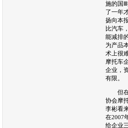
施的国
了一年
扬向本
比汽车
能
减排
为产品
术上很
摩托车
企业，
有限。
但在中
协会摩
李彬看
在200
给企业