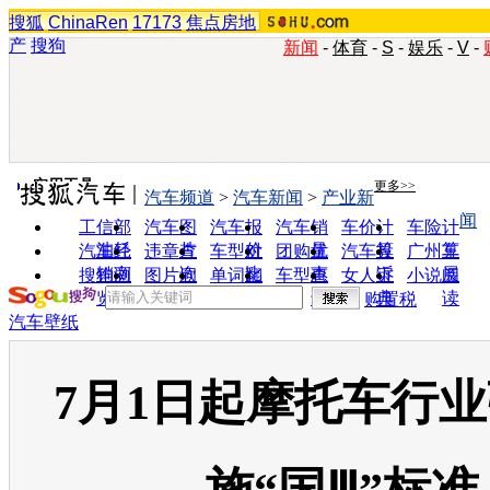
搜狐
ChinaRen
17173
焦点房地
产
搜狗
新闻
-
体育
-
S
-
娱乐
-
V
-
实用工具
更多>>
汽车频道
>
汽车新闻
>
产业新
闻
工信部
汽车图
汽车报
汽车销
车价计
车险计
油耗
片
价
量
算
算
汽车经
违章查
车型对
团购优
汽车投
广州车
销商
询
比
惠
诉
展
搜狗浏
图片欣
单词翻
车型查
女人宝
小说阅
览器
赏
译
询
典
读
购置税
汽车壁纸
7月1日起摩托车行