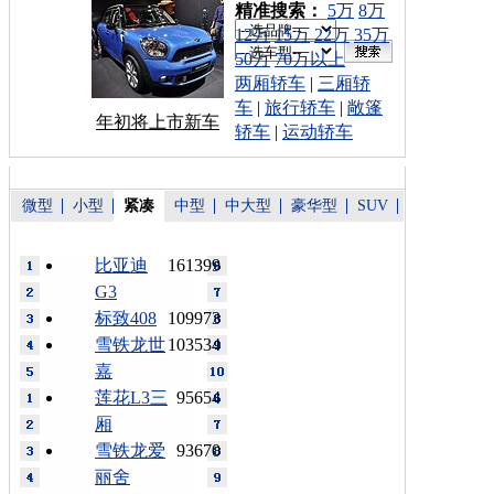
车型搜索：
精准搜索：
5万
8万
12万
15万
22万
35万
50万
70万以上
两厢轿车
|
三厢轿
车
|
旅行轿车
|
敞篷
年初将上市新车
轿车
|
运动轿车
微型
小型
紧凑
中型
中大型
豪华型
SUV
比亚迪
161399
G3
标致408
109973
雪铁龙世
103534
嘉
莲花L3三
95654
厢
雪铁龙爱
93670
丽舍