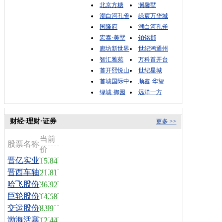
北京方糖
澜馨墅
潮白河孔雀
绿宸万华城
国隆府
潮白河孔雀
宏泰·美墅
铂铭郡
廊坊新世界
世纪鸿通州
智汇雅苑
万科首开台
首开熙悦山
世纪星城
首城国际中
顺鑫·华玺
绿城·御园
远洋一方
财经·理财·证券
更多 >>
当前
股票名称
价
晋亿实业
15.84
晋西车轴
21.81
哈飞股份
36.92
巨轮股份
14.58
交运股份
8.99
渤海活塞
12.44