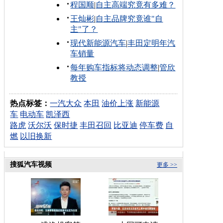
程国顺
|
自主高端究竟有多难？
王灿彬
|
自主品牌究竟谁"自
主"了？
现代新能源汽车
|
丰田定明年汽
车销量
每年购车指标将动态调整
|
管欣
教授
热点标签：
一汽大众
本田
油价上涨
新能源
车
电动车
凯泽西
路虎
沃尔沃
保时捷
丰田召回
比亚迪
停车费
自
燃
以旧换新
搜狐汽车视频
更多 >>