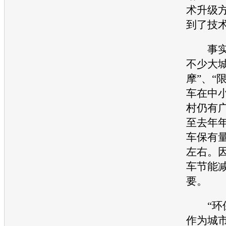
术升级
到了技
事实上
不少大
摩”、“
车在中
村仍有
至去年
车保有
左右。
车
节能
要。
“
环
作为城