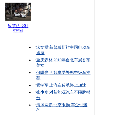
改装法拉利
575M
宋文楷
|
新普瑞斯衬中国电动车
尴尬
重庆森林
|
2010年台北车展香车
美女
何曙光
|
四款享受补贴中级车推
荐
管学军
|
上汽在传承路上加速
张少华
|
对新能源汽车不限牌摇
号
清风网影
|
北京限购 车企也迷
茫