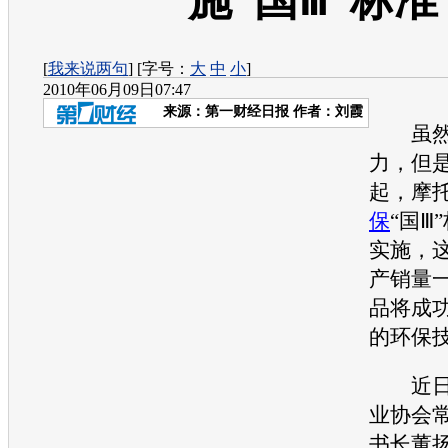
施“国Ⅲ”标准
[
我来说两句
] [字号：
大
中
小
]
2010年06月09日07:47
来源：
第一财经日报
作者：刘霞
虽然
力，但是
起，摩
保
“国Ⅲ
实施，
产销量
品将成
的
环保
近日，
业协会
书长董