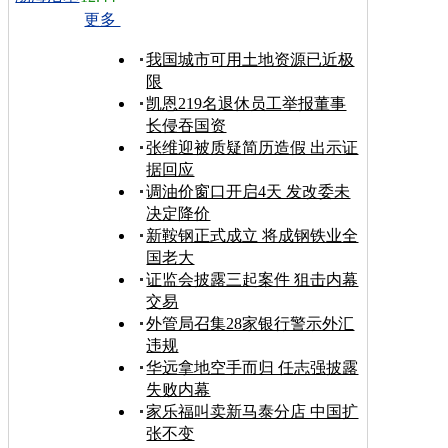
更多
我国城市可用土地资源已近极
限
凯恩219名退休员工举报董事
长侵吞国资
张维迎被质疑简历造假 出示证
据回应
调油价窗口开启4天 发改委未
决定降价
新鞍钢正式成立 将成钢铁业全
国老大
证监会披露三起案件 狙击内幕
交易
外管局召集28家银行警示外汇
违规
华远拿地空手而归 任志强披露
失败内幕
家乐福叫卖新马泰分店 中国扩
张不变