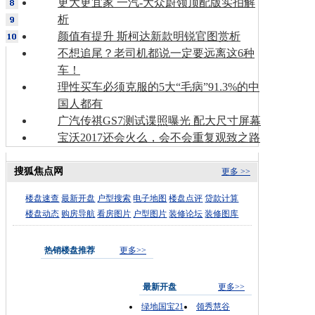
更大更宜家 一汽-大众蔚领顶配版实拍解
析
颜值有提升 斯柯达新款明锐官图赏析
不想追尾？老司机都说一定要远离这6种
车！
理性买车必须克服的5大“毛病”91.3%的中
国人都有
广汽传祺GS7测试谍照曝光 配大尺寸屏幕
宝沃2017还会火么，会不会重复观致之路
搜狐焦点网
更多 >>
楼盘速查
最新开盘
户型搜索
电子地图
楼盘点评
贷款计算
楼盘动态
购房导航
看房图片
户型图片
装修论坛
装修图库
热销楼盘推荐
更多>>
最新开盘
更多>>
绿地国宝21
领秀慧谷