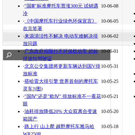
·
"国Ⅲ"标准摩托车普涨300元 试销遇
10-06-08
冷
·
《中国摩托车行业绿色环保宣言》
10-06-05
在京签署
·
来源清洁性不解决 电动车难解决排
10-06-02
放问题
·
广东政府拟限行不环保机动车 超标
10-06-01
排放扣驾驶证
·
北京公交集团将更新车辆达到国V排
10-05-31
放标准
·
搭哈雷大排引擎 世界首创的摩托车
10-05-25
灵车?(图)
·
"国Ⅳ"还是"欧Ⅳ" 排放标准不一看花
10-05-21
眼
·
油耗排放降低20% 大众双离合变速
10-05-20
箱国产
·
路上行 山上爬 越野摩托车雅马哈
10-05-18
WR250R