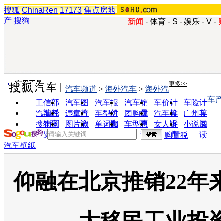
搜狐
ChinaRen
17173
焦点房地
产
搜狗
新闻
-
体育
-
S
-
娱乐
-
V
-
实用工具
更多>>
汽车频道
>
海外汽车
>
海外汽
车
工信部
汽车图
汽车报
汽车销
车价计
车险计
油耗
片
价
量
算
算
汽车经
违章查
车型对
团购优
汽车投
广州车
销商
询
比
惠
诉
展
搜狗浏
图片欣
单词翻
车型查
女人宝
小说阅
览器
赏
译
询
典
读
购置税
汽车壁纸
仰融在北京推销22年