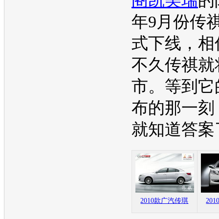
阁
凯美瑞
的
年9月份
传
式下线，相
不久
传祺
就
市。等到它
布的那一刻
就知道答案
2010款广汽传琪
20