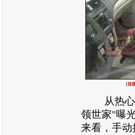
[
传
从热心网
领世家"曝
来看，手动