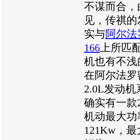
不谋而合，
见，
传祺
的
实与
阿尔法
166
上所匹
机
也有不浅
在阿尔法罗
2.0L
发动机
确实有一款2
机
动最大功
121Kw，