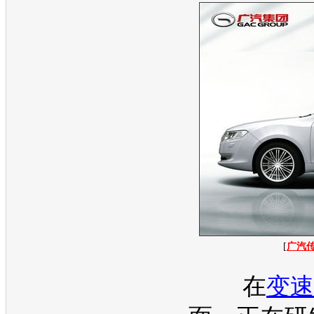
[
广汽
在
变速