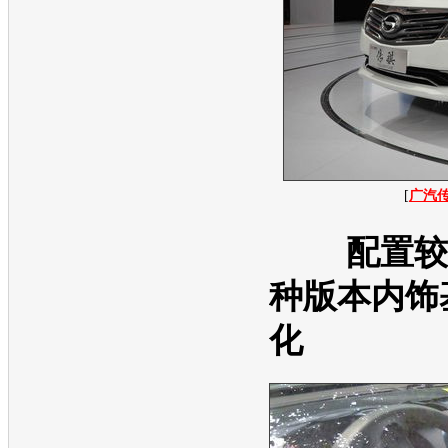
[
广汽
配置较
种版本内饰
化