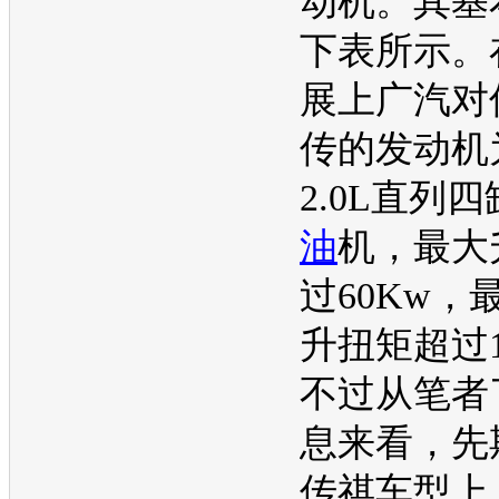
动机
。其基
下表所示。
展
上广汽对
传的
发动机
2.0L直列
油
机，最大
过60Kw，
升扭矩超过1
不过从笔者
息来看，先
传祺
车型上