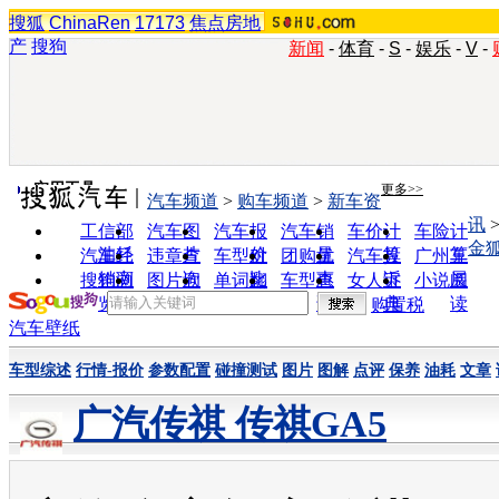
搜狐
ChinaRen
17173
焦点房地
产
搜狗
新闻
-
体育
-
S
-
娱乐
-
V
-
实用工具
更多>>
汽车频道
>
购车频道
>
新车资
讯
工信部
汽车图
汽车报
汽车销
车价计
车险计
金
油耗
片
价
量
算
算
汽车经
违章查
车型对
团购优
汽车投
广州车
销商
询
比
惠
诉
展
搜狗浏
图片欣
单词翻
车型查
女人宝
小说阅
览器
赏
译
询
典
读
购置税
汽车壁纸
车型综述
行情-报价
参数配置
碰撞测试
图片
图解
点评
保养
油耗
文章
广汽传祺 传祺GA5