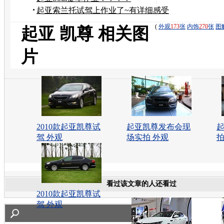
起亚索兰托试驾上作业了~有详细感受
哦
(
外观
173
张
内饰
270
张
图
起亚 凯尊 相关图
片
2010款起亚凯尊试
起亚凯尊发布会现
起
驾 外观
场实拍 外观
拍
看过该文章的人还看过
2010款起亚凯尊试
驾 外观