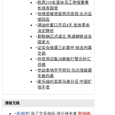
凯恩219名退休员工举报董事
长侵吞国资
张维迎被质疑简历造假 出示证
据回应
调油价窗口开启4天 发改委未
决定降价
新鞍钢正式成立 将成钢铁业全
国老大
证监会披露三起案件 狙击内幕
交易
外管局召集28家银行警示外汇
违规
华远拿地空手而归 任志强披露
失败内幕
家乐福叫卖新马泰分店 中国扩
张不变
搜狐无线
听相声
|
马三立逗你玩
济公传全本
郭德纲-