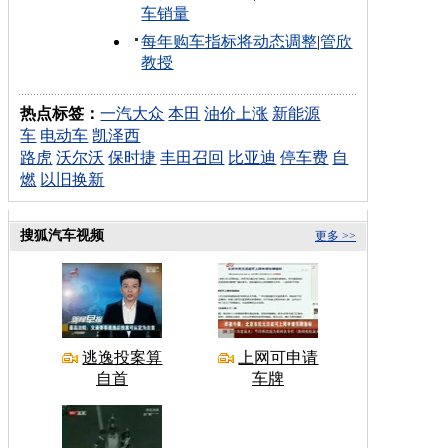
车销量
每年购车指标将动态调整
|
管欣
教授
热点标签：
一汽大众
本田
油价上涨
新能源
车
电动车
凯泽西
路虎
沃尔沃
保时捷
丰田召回
比亚迪
停车费
自
燃
以旧换新
搜狐汽车视频
更多 >>
逃逸投案算
上网可申请
自首
车牌