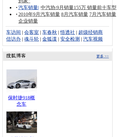
到家”
汽车销量
|
中汽协:9月销量155万 销量前十车型
2010年9月汽车销量
8月汽车销量
7月汽车销量
企业销量
车访间
|
会客室
|
车春秋
|
悟透社
|
超级经销商
信访办
|
魂斗轮
|
金狐谍
|
安全检测
|
汽车视频
更多 >>
保时捷918概
念车