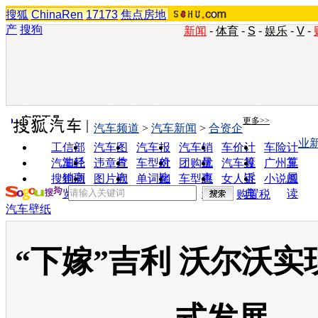
搜狐
ChinaRen
17173
焦点房地
产
搜狗
新闻
-
体育
-
S
-
娱乐
-
V
-
实用工具
更多>>
汽车频道
>
汽车新闻
>
合资企
业
工信部
汽车图
汽车报
汽车销
车价计
车险计
油耗
片
价
量
算
算
汽车经
违章查
车型对
团购优
汽车投
广州车
销商
询
比
惠
诉
展
搜狗浏
图片欣
单词翻
车型查
女人宝
小说阅
览器
赏
译
询
典
读
购置税
汽车壁纸
“下嫁”吉利 沃尔沃