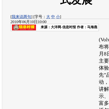
式发展
[
我来说两句
] [字号：
大
中
小
]
2010年06月10日10:00
来源：
大洋网-信息时报
作者：马海燕
近
(V
布将
月8
主要
体验
先”
动，
讲解
示、
富多