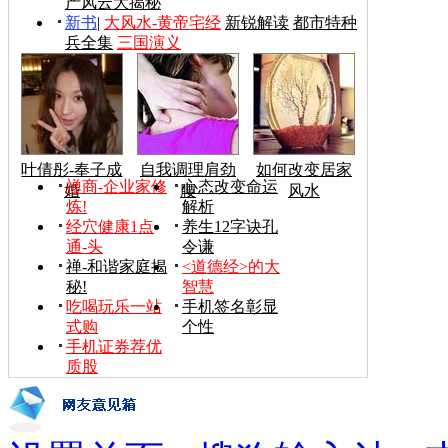
产风云大揭秘
新书
|
大风水-黄帝宅经
新锐解读
都市特种
兵全集
三国演义
叶倩彤-奉子成
自我调理肩劲
如何改变居家
禅商-企业家修
心态改变命运
婚
腰
风水
炼!
解析
经穴健康1点
养生12字诀孔
通-头
令谦
禅-和谐家庭揭
<道德经>的大
秘!
智慧
吃喝玩乐一站
手机签名彰显
式购
个性
手机证券荐优
质股