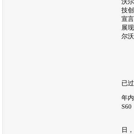
沃尔
技创
宣言
展现
尔沃
已
年内
S
今
日，