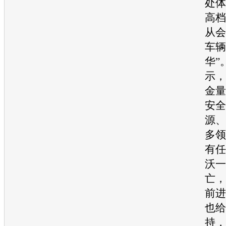
处体
高档
从会
车辆
华”
示，
金量
安全
源、
多领
有任
沃一
亡，
前进
也给
持，