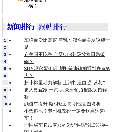
祸亡
新闻排行
跟帖排行
车模偏爱比基尼 巨乳长腿性感身材诱惑十
足
在美国不吃香 全新GL8升级欲抢日系饭
碗？
SUV没它甭想玩越野 差速锁神通到底有多
大？
超小排量动力解析 上汽打造自强“蓝芯”
更大更宜家 一汽-大众蔚领顶配版实拍解
析
颜值有提升 斯柯达新款明锐官图赏析
不想追尾？老司机都说一定要远离这6种
车！
理性买车必须克服的5大“毛病”91.3%的中