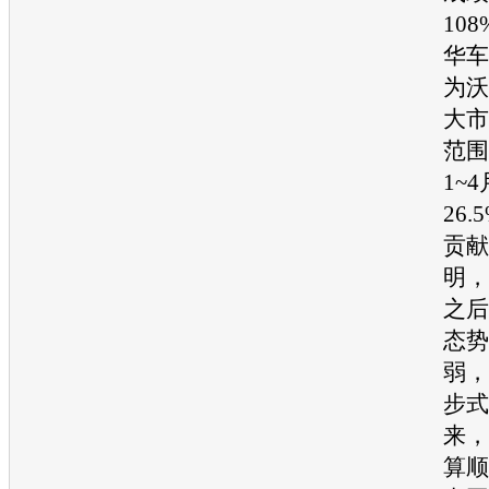
10
华车
为沃
大市
范围
1~
26
贡献
明，
之后
态势
弱，
步式
来，
算顺