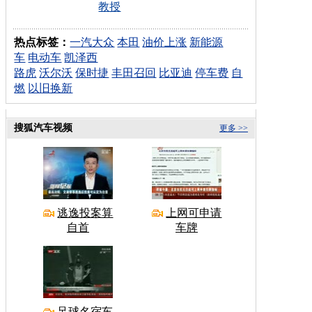
教授
热点标签：
一汽大众
本田
油价上涨
新能源
车
电动车
凯泽西
路虎
沃尔沃
保时捷
丰田召回
比亚迪
停车费
自
燃
以旧换新
搜狐汽车视频
更多 >>
逃逸投案算
上网可申请
自首
车牌
足球名宿车