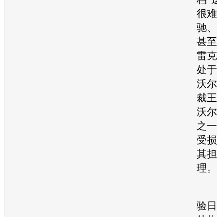
很难
驰、
甚至
雷克
处于
沃尔
裁王
沃尔
之一
受损
其担
不
验日