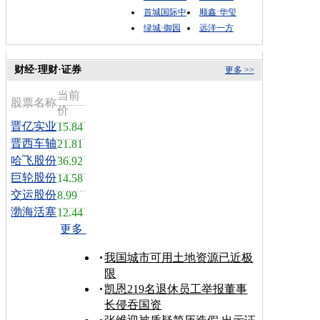
首城国际中
顺鑫·华玺
绿城·御园
远洋一方
财经·理财·证券
更多 >>
当前
股票名称
价
晋亿实业
15.84
晋西车轴
21.81
哈飞股份
36.92
巨轮股份
14.58
交运股份
8.99
渤海活塞
12.44
更多
我国城市可用土地资源已近极
限
凯恩219名退休员工举报董事
长侵吞国资