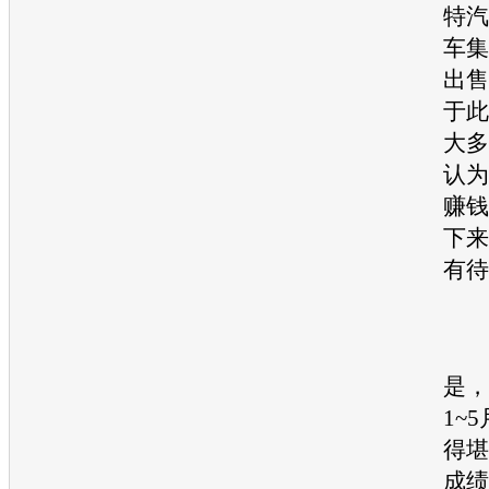
特汽
车集
出售
于此
大多
认为
赚钱
下来
有待
值
是，
1~
得堪
成绩