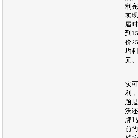
利完
实现
届时
到1
价2
均利
元。
如
实可
利，
题是
沃还
牌吗
前的
档”