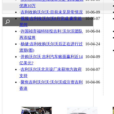
优惠10万
·
吉利收购沃尔沃:目前未见异常情况
10-06-09
·
视频:吉利收沃尔沃8月完成 豪车前
10-06-07
景阔
·
许国祯弃福特转投吉利 沃尔沃团队
10-06-04
再添猛将
·
杨健:吉利收购沃尔沃后正在进行过
10-04-24
渡期(图)
·
并购沃尔沃 吉利汽车账面赢利近14
10-04-09
亿美元?
·
吉利沃尔沃北京设厂未获地方政府
10-04-07
支持
·
聚焦吉利沃尔沃:沃尔沃或注资吉利
10-04-06
香港