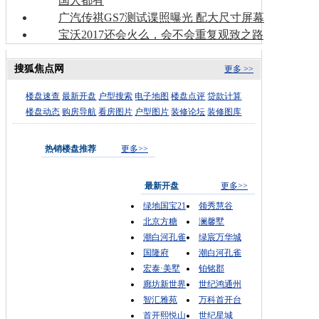
国人都有
广汽传祺GS7测试谍照曝光 配大尺寸屏幕
宝沃2017还会火么，会不会重复观致之路
搜狐焦点网
更多 >>
楼盘速查
最新开盘
户型搜索
电子地图
楼盘点评
贷款计算
楼盘动态
购房导航
看房图片
户型图片
装修论坛
装修图库
热销楼盘推荐
更多>>
最新开盘
更多>>
绿地国宝21
领秀慧谷
北京方糖
澜馨墅
潮白河孔雀
绿宸万华城
国隆府
潮白河孔雀
宏泰·美墅
铂铭郡
廊坊新世界
世纪鸿通州
智汇雅苑
万科首开台
首开熙悦山
世纪星城