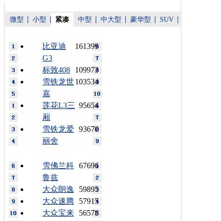
微型
小型
紧凑
中型
中大型
豪华型
SUV
比亚迪
161399
G3
标致408
109973
雪铁龙世
103534
嘉
莲花L3三
95654
厢
雪铁龙爱
93670
丽舍
雪佛兰科
67696
鲁兹
大众朗逸
59895
大众速腾
57915
大众宝来
56578