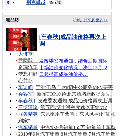
别克凯越
49678
精品坊
2010广州车展
更多 >>
[车春秋]成品油价格再次上
调
大讲堂
|
尹同跃：
发改委发布通知，结合近期国际
奇瑞汽车
市场油价变化情况，决定12月22
梦想和野
日起提高成品油价格…
心并存
车访间
|
于洪江:马自达8切中公商务MPV要害
会客室
|
新闻TOP10 给北京治堵新政提意见
车春秋
|
发改委发通知 成品油价格再次上调
三博演议
|
第五回:博士哪种变速器更给力?
服务精英
|
东风乘用车曹智：东风风神让“满意
到家”
汽车销量
|
中汽协:9月销量155万 销量前十车型
2010年9月汽车销量
8月汽车销量
7月汽车销量