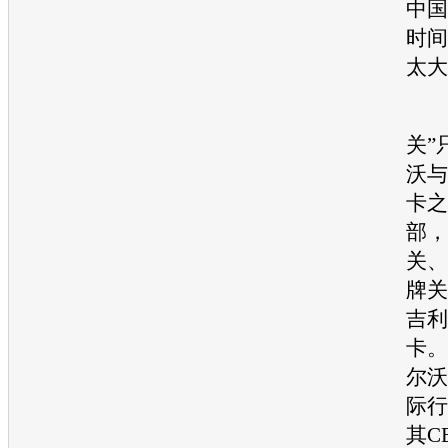
中国
时间
太
不
关”
沃与
卡之
部，
关、
牌关
吉利
卡。
尔沃
际行
其C