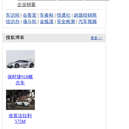
企业销量
车访间
|
会客室
|
车春秋
|
悟透社
|
超级经销商
信访办
|
魂斗轮
|
金狐谍
|
安全检测
|
汽车视频
更多 >>
保时捷918概
念车
改装法拉利
575M