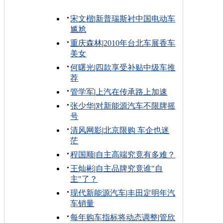
宋文楷
|
新普瑞斯衬中国电动车
尴尬
重庆森林
|
2010年台北车展香车
美女
何曙光
|
四款享受补贴中级车推
荐
管学军
|
上汽在传承路上加速
张少华
|
对新能源汽车不限牌摇
号
清风网影
|
北京限购 车企也迷
茫
程国顺
|
自主高端究竟有多难？
王灿彬
|
自主品牌究竟谁"自
主"了？
现代新能源汽车
|
丰田定明年汽
车销量
每年购车指标将动态调整
|
管欣