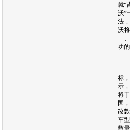
就“
沃”
法，
沃将
一、
功的
为
标，
示，
将于
国，
改款
车型
数量