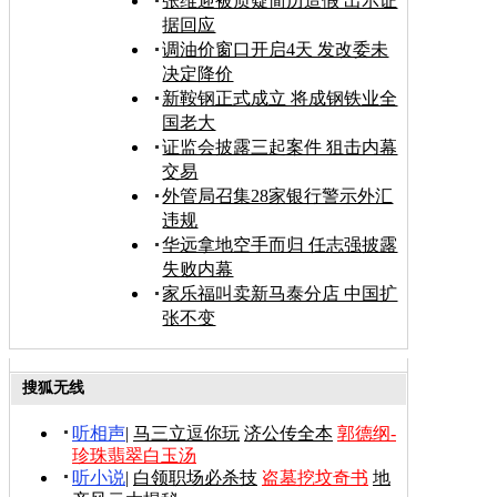
张维迎被质疑简历造假 出示证
据回应
调油价窗口开启4天 发改委未
决定降价
新鞍钢正式成立 将成钢铁业全
国老大
证监会披露三起案件 狙击内幕
交易
外管局召集28家银行警示外汇
违规
华远拿地空手而归 任志强披露
失败内幕
家乐福叫卖新马泰分店 中国扩
张不变
搜狐无线
听相声
|
马三立逗你玩
济公传全本
郭德纲-
珍珠翡翠白玉汤
听小说
|
白领职场必杀技
盗墓挖坟奇书
地