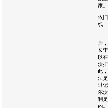
依旧
在
后，
长李
以在
沃扭
此，
法是
过记
尔沃
利是
的。