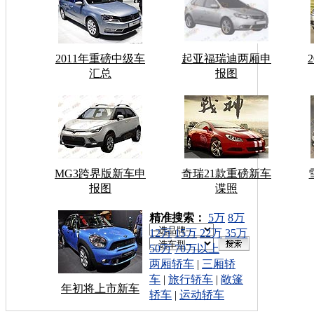
2011年重磅中级车
起亚福瑞迪两厢申
汇总
报图
MG3跨界版新车申
奇瑞21款重磅新车
报图
谍照
车型搜索：
精准搜索：
5万
8万
12万
15万
22万
35万
50万
70万以上
两厢轿车
|
三厢轿
车
|
旅行轿车
|
敞篷
年初将上市新车
轿车
|
运动轿车