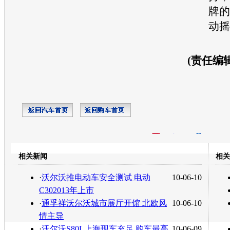
牌的
动摇
(责任编辑：
开心网
人人网
豆瓣
相关新闻
相关
转发至：
·
沃尔沃推电动车安全测试 电动
10-06-10
C302013年上市
·
通孚祥沃尔沃城市展厅开馆 北欧风
10-06-10
情主导
·
沃尔沃S80L上海现车充足 购车最高
10-06-09