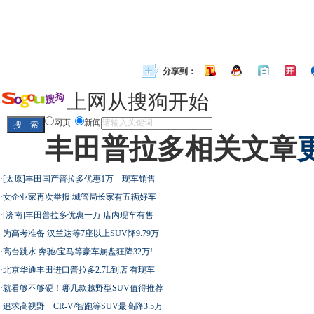
分享到：
上网从搜狗开始
网页
新闻
丰田普拉多相关文章
·
[太原]丰田国产普拉多优惠1万 现车销售
·
女企业家再次举报 城管局长家有五辆好车
·
[济南]丰田普拉多优惠一万 店内现车有售
·
为高考准备 汉兰达等7座以上SUV降9.79万
·
高台跳水 奔驰/宝马等豪车崩盘狂降32万!
·
北京华通丰田进口普拉多2.7L到店 有现车
·
就看够不够硬！哪几款越野型SUV值得推荐
·
追求高视野 CR-V/智跑等SUV最高降3.5万