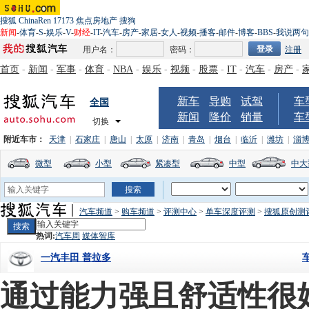
搜狐
ChinaRen
17173
焦点房地产
搜狗
新闻
-
体育
-
S
-
娱乐
-
V
-
财经
-
IT
-
汽车
-
房产
-
家居
-
女人
-
视频
-
播客
-
邮件
-
博客
-
BBS
-
我说两句
用户名：
密码：
注册
首页
-
新闻
-
军事
-
体育
-
NBA
-
娱乐
-
视频
-
股票
-
IT
-
汽车
-
房产
-
新车
导购
试驾
车
全国
新闻
降价
销量
车
切换
附近车市：
天津
|
石家庄
|
唐山
|
太原
|
济南
|
青岛
|
烟台
|
临沂
|
潍坊
|
淄
微型
小型
紧凑型
中型
中大
汽车频道
>
购车频道
>
评测中心
>
单车深度评测
>
搜狐原创测
热词:
汽车周
媒体智库
一汽丰田 普拉多
通过能力强且舒适性很