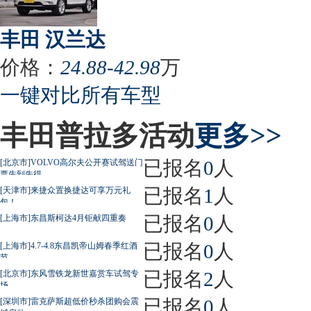
丰田 汉兰达
价格：
24.88-42.98
万
一键对比所有车型
丰田普拉多活动
更多>>
已报名
0
人
[北京市]VOLVO高尔夫公开赛试驾送门
票先到先得
已报名
1
人
[天津市]来捷众置换捷达可享万元礼
包！
已报名
0
人
[上海市]东昌斯柯达4月钜献四重奏
已报名
0
人
[上海市]4.7-4.8东昌凯帝山姆春季红酒
节
已报名
2
人
[北京市]东风雪铁龙新世嘉赏车试驾专
场
已报名
0
人
[深圳市]雷克萨斯超低价秒杀团购会震