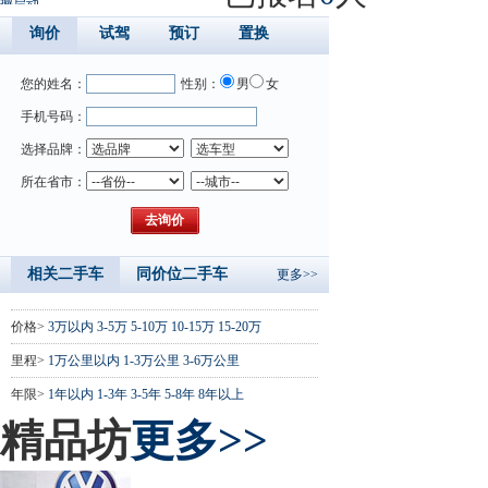
撼启动
询价
试驾
预订
置换
您的姓名：
性别：
男
女
手机号码：
选择品牌：
所在省市：
相关二手车
同价位二手车
更多>>
价格>
3万以内
3-5万
5-10万
10-15万
15-20万
里程>
1万公里以内
1-3万公里
3-6万公里
年限>
1年以内
1-3年
3-5年
5-8年
8年以上
精品坊
更多>>