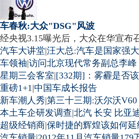
车春秋:大众"DSG"风波
经央视3.15曝光后，大众在华宣布召回
汽车大讲堂
|
汪大总:汽车是国家强
车领袖
|
访问北京现代常务副总李峰
星期三会客室
|
[332期]：雾霾是否
重磅1+1
|
中国车成长报告
新车潮人秀
|
第三十三期:沃尔沃V60
本土车企研发调查
|
北汽
长安
比亚
超级经销商
|
保时捷的辉煌该如何延
汽车销量
|
2012年11月汽车销量179