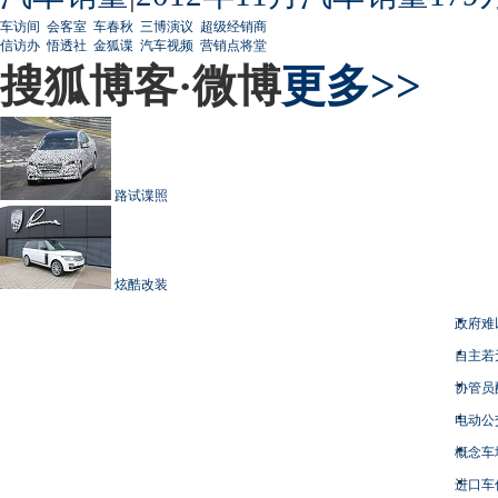
车访间
会客室
车春秋
三博演议
超级经销商
信访办
悟透社
金狐谍
汽车视频
营销点将堂
搜狐博客·微博
更多>>
路试谍照
炫酷改装
政府难
自主若
协管员
电动公
概念车
进口车