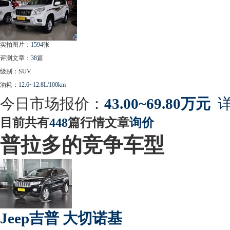
实拍图片：
1594
张
评测文章：
38
篇
级别：SUV
油耗：
12.6~12.8L/100km
今日市场报价：
43.00~69.80万元
详
目前共有
448
篇行情文章
询价
普拉多的竞争车型
Jeep吉普 大切诺基