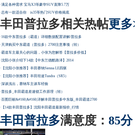
·
满足各种需求 宝马X3等豪华SUV直降5.7万
·
总有一款适合你 ix35等热门SUV价格揭底
丰田普拉多相关热帖
更多
·
16款中东普拉多（霸道）详细数据配置讲解/普拉多
·
天津购买中东霸道（普拉多）2700注意事项（转）
·
霸道车主最关心的问题，小张为您解答【普拉多价低】
·
沈阳小张介绍下14款【中东兰德酷路泽】2014
·
【沈阳小张推荐】丰田赛纳Sienna LE四驱
·
【沈阳小张推荐】丰田坦途Tundra（SR5）
·
深谈浅出，赛纳车主谈车经验
·
普拉多_丰田霸道差速锁工作原理（转）
·
百图巨献&#160;&#160;详解丰田普拉多中东版_丰田霸道2700
·
【14款丰田普拉多】沈阳丰田霸道最新报价_行情
丰田
普拉多
满意度：
85分