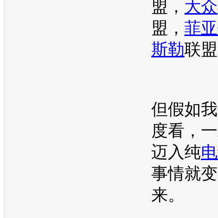
盟，
大众
盟，
菲亚
斯勒
联盟
但假如我
度看，一
迈入纯
电
事情就变
来。