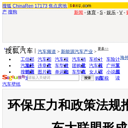
搜狐
ChinaRen
17173
焦点房地
产
搜狗
新闻
-
体育
-
S
-
娱乐
-
V
-
实用工具
更多>>
汽车频道
>
新能源汽车产业
>
海
工信部
汽车图
汽车报
汽车销
车价计
车险计
油耗
片
价
量
算
算
汽车经
违章查
车型对
团购优
汽车投
广州车
销商
询
比
惠
诉
展
搜狗浏
图片欣
单词翻
车型查
女人宝
小说阅
览器
赏
译
询
典
读
购置税
汽车壁纸
环保压力和政策法规