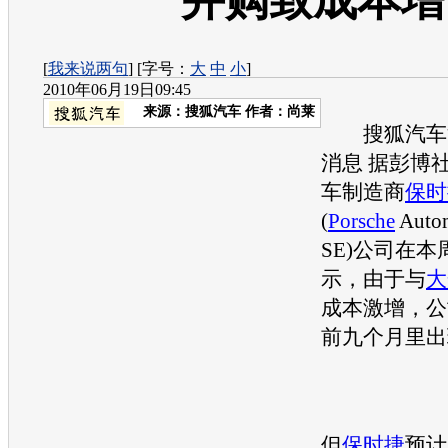
并购致成本增
[
我来说两句
] [字号：
大
中
小
]
2010年06月19日09:45
来源：
搜狐汽车
作者：尚莱
搜狐汽车消息
消息 据彭博
车制造商
保时
(
Porsche
Autom
SE)公司在
示，由于与
大
成本激增，公司
前九个月里出
但
保时捷
预计