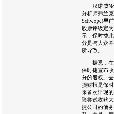
汉诺威Nor
分析师弗兰克·施
Schwope)早
股票评级定为
示，
保时捷
此
分是与
大众
并
所导致。
据悉，在一
保时捷
宣布收
分的股权。去
损财报是
保时
来首次出现的
险尝试收购
大
捷
公司的债务