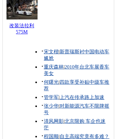
改装法拉利
575M
宋文楷
|
新普瑞斯衬中国电动车
尴尬
重庆森林
|
2010年台北车展香车
美女
何曙光
|
四款享受补贴中级车推
荐
管学军
|
上汽在传承路上加速
张少华
|
对新能源汽车不限牌摇
号
清风网影
|
北京限购 车企也迷
茫
程国顺
|
自主高端究竟有多难？