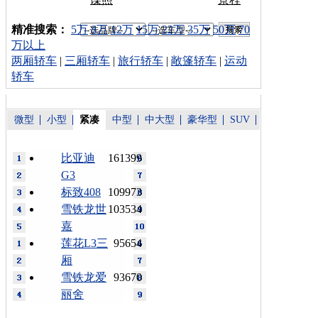
车型搜索：
精准搜索：
5万
8万
12万
15万
22万
35万
50万
70
万以上
两厢轿车
|
三厢轿车
|
旅行轿车
|
敞篷轿车
|
运动
轿车
微型
小型
紧凑
中型
中大型
豪华型
SUV
比亚迪
161399
G3
标致408
109973
雪铁龙世
103534
嘉
莲花L3三
95654
厢
雪铁龙爱
93670
丽舍