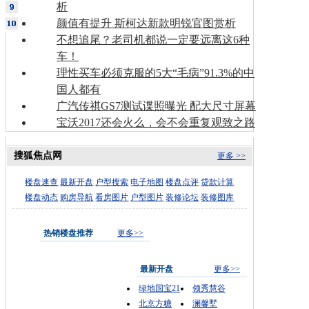
析
颜值有提升 斯柯达新款明锐官图赏析
不想追尾？老司机都说一定要远离这6种
车！
理性买车必须克服的5大“毛病”91.3%的中
国人都有
广汽传祺GS7测试谍照曝光 配大尺寸屏幕
宝沃2017还会火么，会不会重复观致之路
搜狐焦点网
更多 >>
楼盘速查
最新开盘
户型搜索
电子地图
楼盘点评
贷款计算
楼盘动态
购房导航
看房图片
户型图片
装修论坛
装修图库
热销楼盘推荐
更多>>
最新开盘
更多>>
绿地国宝21
领秀慧谷
北京方糖
澜馨墅