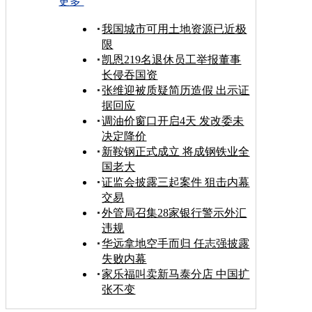
更多
我国城市可用土地资源已近极
限
凯恩219名退休员工举报董事
长侵吞国资
张维迎被质疑简历造假 出示证
据回应
调油价窗口开启4天 发改委未
决定降价
新鞍钢正式成立 将成钢铁业全
国老大
证监会披露三起案件 狙击内幕
交易
外管局召集28家银行警示外汇
违规
华远拿地空手而归 任志强披露
失败内幕
家乐福叫卖新马泰分店 中国扩
张不变