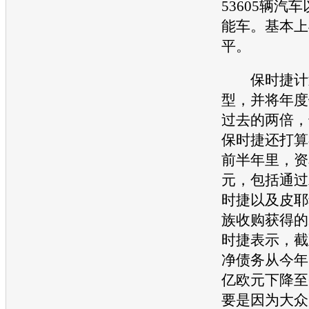
53605辆汽
能车。基本上
平。
保时捷
计
型，并将年度
过去的两倍，
保时捷
还打算
前半年里，资
元，包括通过
时捷
以及皮耶希
族收购获得的
时捷
表示，截
净债务从今年1
亿欧元下降至
要是因为
大众