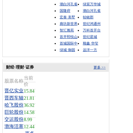
潮白河孔雀
绿宸万华城
国隆府
潮白河孔雀
宏泰·美墅
铂铭郡
廊坊新世界
世纪鸿通州
智汇雅苑
万科首开台
首开熙悦山
世纪星城
首城国际中
顺鑫·华玺
绿城·御园
远洋一方
财经·理财·证券
更多 >>
当前
股票名称
价
晋亿实业
15.84
晋西车轴
21.81
哈飞股份
36.92
巨轮股份
14.58
交运股份
8.99
渤海活塞
12.44