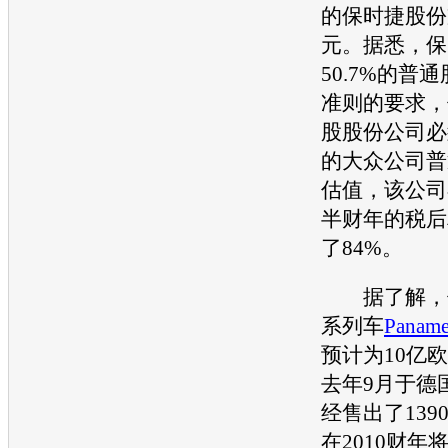
的
保时捷
股份
元。据悉，
保
50.7%的普
准则的要求，
股股份公司必
的
大众
公司普
估值，该公司在
半财年的税后
了84%。
据了解，
系列车
Paname
预计为10亿
去年9月于德
经售出了139
在2010财年