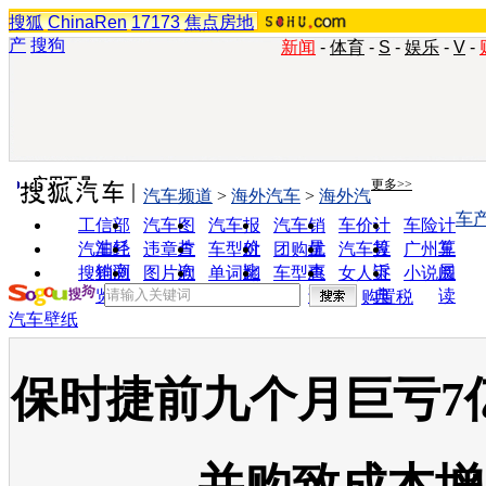
搜狐
ChinaRen
17173
焦点房地
产
搜狗
新闻
-
体育
-
S
-
娱乐
-
V
-
实用工具
更多>>
汽车频道
>
海外汽车
>
海外汽
车
工信部
汽车图
汽车报
汽车销
车价计
车险计
油耗
片
价
量
算
算
汽车经
违章查
车型对
团购优
汽车投
广州车
销商
询
比
惠
诉
展
搜狗浏
图片欣
单词翻
车型查
女人宝
小说阅
览器
赏
译
询
典
读
购置税
汽车壁纸
保时捷前九个月巨亏7