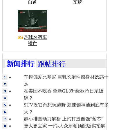
自首
车牌
足球名宿车
祸亡
新闻排行
跟帖排行
车模偏爱比基尼 巨乳长腿性感身材诱惑十
足
在美国不吃香 全新GL8升级欲抢日系饭
碗？
SUV没它甭想玩越野 差速锁神通到底有多
大？
超小排量动力解析 上汽打造自强“蓝芯”
更大更宜家 一汽-大众蔚领顶配版实拍解