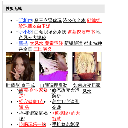
搜狐无线
听相声
|
马三立逗你玩
济公传全本
郭德纲-
珍珠翡翠白玉汤
听小说
|
白领职场必杀技
盗墓挖坟奇书
地
产风云大揭秘
新书
|
大风水-黄帝宅经
新锐解读
都市特种
兵全集
三国演义
叶倩彤-奉子成
自我调理肩劲
如何改变居家
禅商-企业家修
心态改变命运
婚
腰
风水
炼!
解析
经穴健康1点
养生12字诀孔
通-头
令谦
禅-和谐家庭揭
<道德经>的大
秘!
智慧
吃喝玩乐一站
手机签名彰显