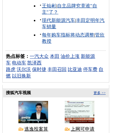
王灿彬
|
自主品牌究竟谁"自
主"了？
现代新能源汽车
|
丰田定明年汽
车销量
每年购车指标将动态调整
|
管欣
教授
热点标签：
一汽大众
本田
油价上涨
新能源
车
电动车
凯泽西
路虎
沃尔沃
保时捷
丰田召回
比亚迪
停车费
自
燃
以旧换新
搜狐汽车视频
更多 >>
逃逸投案算
上网可申请