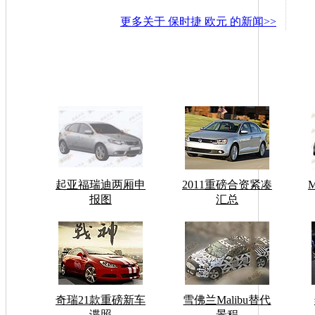
更多关于
保时捷 欧元
的新闻>>
起亚福瑞迪两厢申
2011重磅合资紧凑
报图
汇总
奇瑞21款重磅新车
雪佛兰Malibu替代
谍照
景程