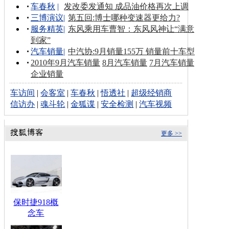
车春秋
|
发改委发通知 成品油价格再次上调
三博演议
|
第五回:博士哪种变速器更给力?
服务精英
|
东风乘用车曹智：东风风神让“满意
到家”
汽车销量
|
中汽协:9月销量155万 销量前十车型
2010年9月汽车销量
8月汽车销量
7月汽车销量
企业销量
车访间
|
会客室
|
车春秋
|
悟透社
|
超级经销商
信访办
|
魂斗轮
|
金狐谍
|
安全检测
|
汽车视频
更多 >>
保时捷918概
念车