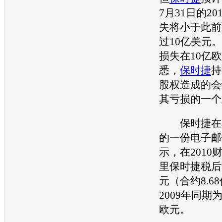
7月31日的2
失将小于此前
过10亿美元
损失在10亿
悉，
保时捷
持
股权造成的会
其亏损的一个
保时捷
在
的一份电子邮
示，在2010
里
保时捷
税后
元（合约8.6
2009年同期
欧元。