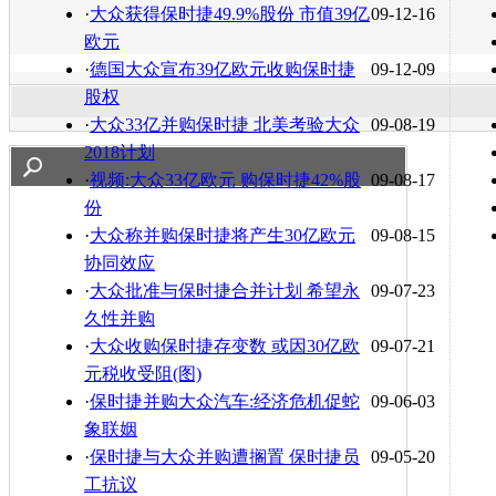
·
大众获得保时捷49.9%股份 市值39亿
09-12-16
欧元
·
德国大众宣布39亿欧元收购保时捷
09-12-09
股权
·
大众33亿并购保时捷 北美考验大众
09-08-19
2018计划
·
视频:大众33亿欧元 购保时捷42%股
09-08-17
份
·
大众称并购保时捷将产生30亿欧元
09-08-15
协同效应
·
大众批准与保时捷合并计划 希望永
09-07-23
久性并购
·
大众收购保时捷存变数 或因30亿欧
09-07-21
元税收受阻(图)
·
保时捷并购大众汽车:经济危机促蛇
09-06-03
象联姻
·
保时捷与大众并购遭搁置 保时捷员
09-05-20
工抗议