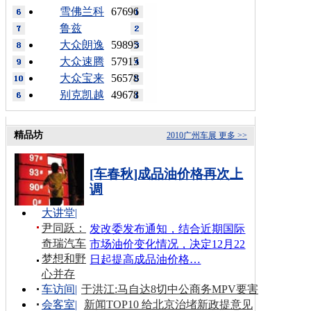
雪佛兰科
67696
鲁兹
大众朗逸
59895
大众速腾
57915
大众宝来
56578
别克凯越
49678
精品坊
2010广州车展
更多 >>
[车春秋]成品油价格再次上
调
大讲堂
|
尹同跃：
发改委发布通知，结合近期国际
奇瑞汽车
市场油价变化情况，决定12月22
梦想和野
日起提高成品油价格…
心并存
车访间
|
于洪江:马自达8切中公商务MPV要害
会客室
|
新闻TOP10 给北京治堵新政提意见