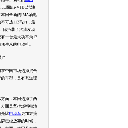
5L四缸i-VTEC
汽油
了
本田
全新的IMA油电
率可达112马力，最
米。除搭载了
汽油
发动
配有一台最大功率为12
78牛米的电动机。
灯”
田
在中国市场选择混合
行的车型，是有其道理
术方面，
本田
选择了两
一方面是坚持燃料电池
明是比
电动车
更加难搞
品牌已经放弃的时候，