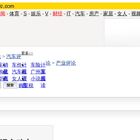
新闻
-
体育
-
S
-
娱乐
-
V
-
财经
-
IT
-
汽车
-
房产
-
家居
-
女人
-
视
更多>>
论
>
汽车评
论
>
产业评论
车销
车价计
车险计
量
算
算
购优
汽车投
广州车
惠
诉
展
型查
女人宝
小说阅
询
典
读
购置税