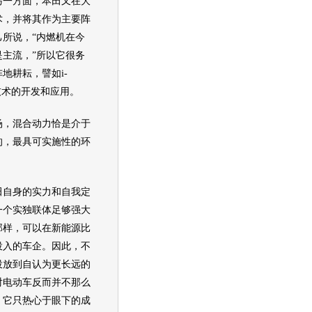
另一方面，
本田
又在大
术，并将其作为主要阵
己所说，“内燃机在今
是主流，”所以它很务
地耕耘，譬如i-
等技术的开发和应用。
，混合动力恰是介于
的，最具可实施性的
环
田
自身的实力和自我定
一个实独联体足够强大
那样，可以在
新能源
比
投入的车企。因此，不
投放到自认为更长远的
对
电动车
反而并不那么
，它只热心于眼下的成