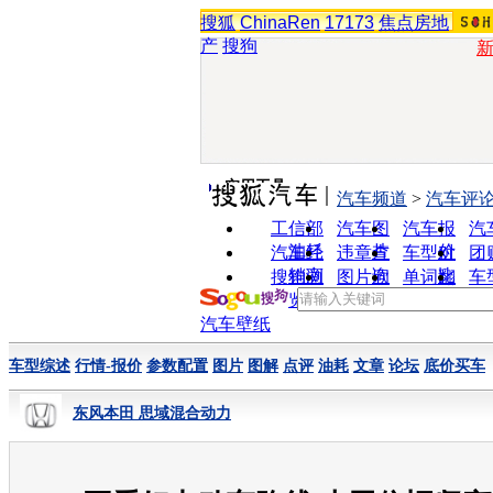
搜狐
ChinaRen
17173
焦点房地
产
搜狗
实用工具
汽车频道
>
汽车评
工信部
汽车图
汽车报
汽
油耗
片
价
汽车经
违章查
车型对
团
销商
询
比
搜狗浏
图片欣
单词翻
车
览器
赏
译
汽车壁纸
车型综述
行情-报价
参数配置
图片
图解
点评
油耗
文章
论坛
底价买车
东风本田 思域混合动力