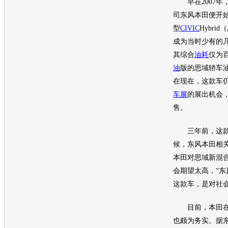
早在2007年
司
东风本田
便开
型
CIVIC
Hybrid（
成为当时少有的
其综合
油耗
仅为百
油
版的
思域
轿车
在现在，这款车
车展
的展出机会
售。
三年前，这款
候，
东风本田
相
本田
对
思域
新混
会期望太高，“
东
这款车，是对社会
目前，
本田
也颇为务实。据