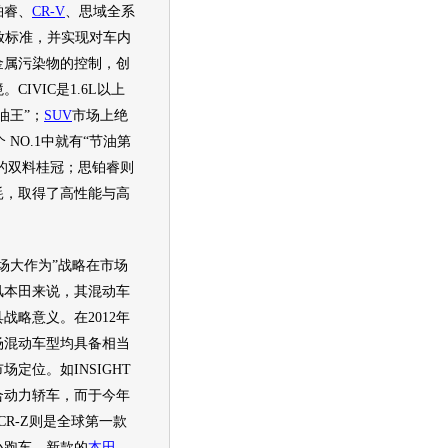
铂睿
、
CR-V
、
思域
全系
放标准，并实现对车内
金属污染物的控制，创
境。
CIVIC
是1.6L以上
油王”；
SUV
市场上绝
个 NO.1中就有“节油第
的双料桂冠；
思铂睿
则
耗
，取得了高性能与高
。
大作为”战略在市场
风本田
来说，其混动车
战略意义。在2012年
场混动车型均具备相当
定位。如INSIGHT
合动力轿车，而于今年
CR-Z
则是全球第一款
小
跑车
。新款的
本田