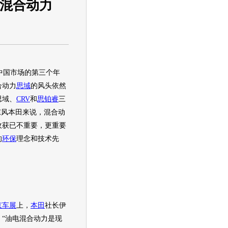
守混合动力
国市场的第三个年
合动力
思域
的风头依然
思域
、
CRV
和
思铂睿
三
东风本田
来说，混合动
收获已不重要，更重要
的
环保
理念和技术先
京车展
上，
本田
社长伊
，“油电混合动力是现