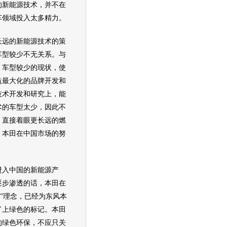
的
新能源
技术，并不在
车
领域投入太多精力。
长远的
新能源
技术的策
车型较少不无关系。与
，车型较少的现状，使
益最大化的品牌开发和
技术开发和研究上，能
术的车型太少，因此不
，直接着眼更长远的燃
，
本田
在中国市场的努
进入中国的
新能源
产
逐步渗透的话，
本田
在
观”理念，已经为
东风本
了上绿色的标记。
本田
的绿色
环保
，不应只关