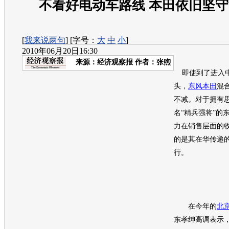
不看好电动车路线 本田依旧坚
[
我来说两句
] [字号：
大
中
小
]
2010年06月20日16:30
来源：
经济观察报
作者：张煦
即使到了进入中
头，
东风本田
混
不减。对于拥有
名“精兵强将”的
力在销售层面的
的是其在华传递
行。
在今年的
北
东孝绅高调表示