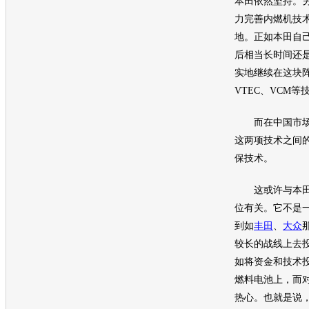
本田
依然坚持。
力完善内燃机技
地。正如
本田
自
后相当长时间还
实地继续在这块阵
VTEC、VCM
而在中国市场
这两项技术之间
保
技术。
这或许与
本
位有关。它不是
到如
丰田
、
大众
较长的战线上去
如将资金和技术
燃料电池上，而
热心。也就是说