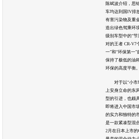
陈斌波介绍，
思
车均达到国IV排
有害污染物及重
造出绿色驾乘环
级别车型中的“节
对的王者
CR-V
7
一”和“
环保
第一”
保持了极低的
油
环保
的高度平衡
对于以“小市场
上安身立命的
东
型的引进，也颇具
即将进入中国市
的实力和独特的市场
是一款紧凑型混
2月在日本上市的
量产的混合动力