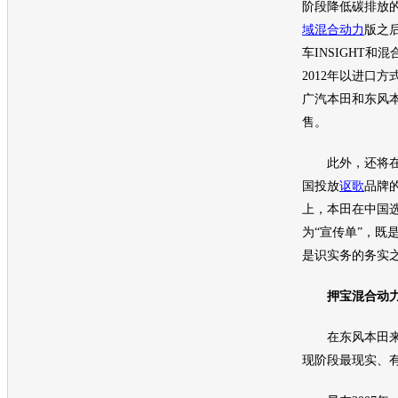
阶段降低碳排放的
域混合动力
版之
车INSIGHT和
2012年以进口
广汽
本田
和
东风
售。
此外，还将在
国投放
讴歌
品牌
上，
本田
在中国
为“宣传单”，既
是识实务的务实
押宝混合动
在
东风本田
现阶段最现实、