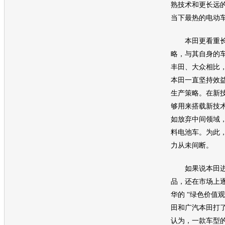
熟技术和更长远
当下最热的
电动
本田
更看重
略，与其自身的
丰田
、
大众
相比
本田
一直坚持效
生产策略。在新
够用来搭载新技
如放弃中间领域
料电池车。为此
力从未间断。
如果说
本田
品，还在市场上
华的 “绿色价值
田
和广汽
本田
打
认为，一款车型