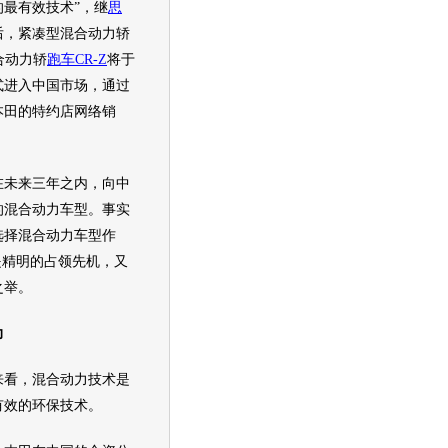
最有效技术”，继
思
后，紧凑型混合动力轿
混合动力轿
跑车
CR-Z
将于
方式进入中国市场，通过
本田
的特约店网络销
未来三年之内，向中
的混合动力车型。事实
选择混合动力车型作
是精明的占领先机，又
之举。
力
来看，混合动力技术是
有效的
环保
技术。