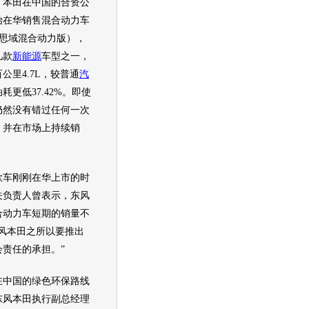
，
本田
在中国的合资公
始在华销售混合动力车
思域混合动力
版），
几款
新能源
车型之一，
公里4.7L，较普通
汽
油耗
更低37.42%。即使
仍然没有错过任何一次
，并在市场上持续销
车刚刚在华上市的时
关负责人曾表示，
东风
合动力车短期的销量不
风本田
之所以要推出
责任的承担。”
在中国的绿色
环保
路线
东风本田
执行副总经理