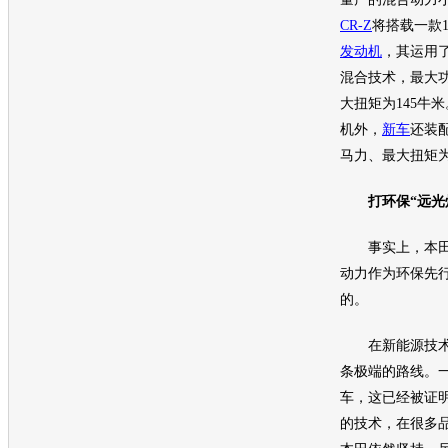
CR-Z
将搭载一款1.
发动机
，其运用
混合技术，最大功
大扭矩为145牛
机
外，
新车
还装
马力、最大扭矩为
打
环保
“远光
事实上，
本
动力作为
环保
先
的。
在
新能源
技
条极端的路线。
车，这已经被证
的技术，在很多