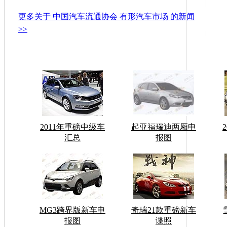
更多关于
中国汽车流通协会 有形汽车市场
的新闻
>>
2011年重磅中级车
起亚福瑞迪两厢申
汇总
报图
MG3跨界版新车申
奇瑞21款重磅新车
报图
谍照