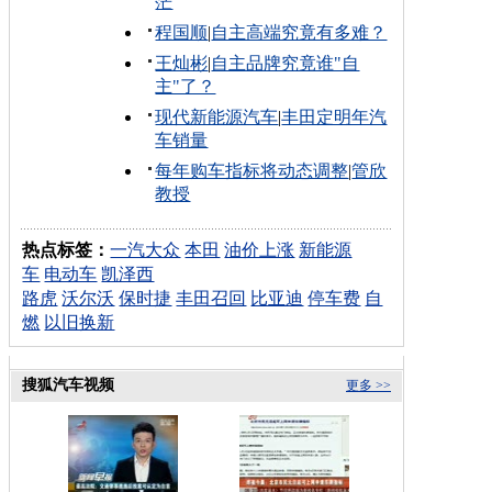
茫
程国顺
|
自主高端究竟有多难？
王灿彬
|
自主品牌究竟谁"自
主"了？
现代新能源汽车
|
丰田定明年汽
车销量
每年购车指标将动态调整
|
管欣
教授
热点标签：
一汽大众
本田
油价上涨
新能源
车
电动车
凯泽西
路虎
沃尔沃
保时捷
丰田召回
比亚迪
停车费
自
燃
以旧换新
搜狐汽车视频
更多 >>