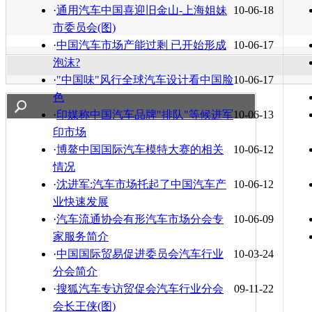
·
通用汽车中国喜迎旧金山-上海姐妹
10-06-18
市委员会(图)
·
中国汽车市场产能过剩 已开始形成
10-06-17
泡沫?
·
"中国味"风行全球汽车设计看中国脸
10-06-17
色
·
印媒称中国汽车品牌"排队"等候进军
10-06-13
印市场
·
博鳌中国国际汽车模特大赛的相关
10-06-12
情况
·
沈进军:汽车市场托起了中国汽车产
10-06-12
业快速发展
·
汽车流通协会有形汽车市场分会专
10-06-09
家服务简介
·
中国国际贸易促进委员会汽车行业
10-03-24
分会简介
·
搜狐汽车专访贸促会汽车行业分会
09-11-22
会长王侠(图)