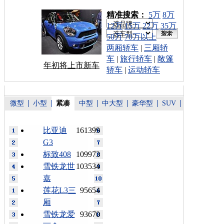
车型搜索：
精准搜索：
5万
8万
12万
15万
22万
35万
50万
70万以上
两厢轿车
|
三厢轿
车
|
旅行轿车
|
敞篷
年初将上市新车
轿车
|
运动轿车
微型
小型
紧凑
中型
中大型
豪华型
SUV
比亚迪
161399
G3
标致408
109973
雪铁龙世
103534
嘉
莲花L3三
95654
厢
雪铁龙爱
93670