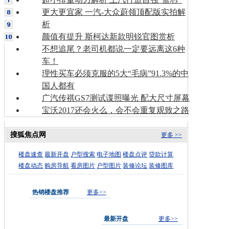
更大更宜家 一汽-大众蔚领顶配版实拍解
析
颜值有提升 斯柯达新款明锐官图赏析
不想追尾？老司机都说一定要远离这6种
车！
理性买车必须克服的5大“毛病”91.3%的中
国人都有
广汽传祺GS7测试谍照曝光 配大尺寸屏幕
宝沃2017还会火么，会不会重复观致之路
搜狐焦点网
更多 >>
楼盘速查
最新开盘
户型搜索
电子地图
楼盘点评
贷款计算
楼盘动态
购房导航
看房图片
户型图片
装修论坛
装修图库
热销楼盘推荐
更多>>
最新开盘
更多>>