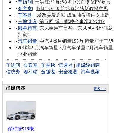
车访间
|
于洪江:马自达8切中公商务MPV要害
会客室
|
新闻TOP10 给北京治堵新政提意见
车春秋
|
发改委发通知 成品油价格再次上调
三博演议
|
第五回:博士哪种变速器更给力?
服务精英
|
东风乘用车曹智：东风风神让“满意
到家”
汽车销量
|
中汽协:9月销量155万 销量前十车型
2010年9月汽车销量
8月汽车销量
7月汽车销量
企业销量
车访间
|
会客室
|
车春秋
|
悟透社
|
超级经销商
信访办
|
魂斗轮
|
金狐谍
|
安全检测
|
汽车视频
更多 >>
保时捷918概