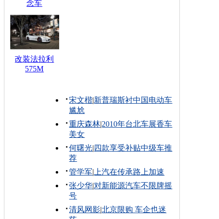
念车
改装法拉利
575M
宋文楷
|
新普瑞斯衬中国电动车
尴尬
重庆森林
|
2010年台北车展香车
美女
何曙光
|
四款享受补贴中级车推
荐
管学军
|
上汽在传承路上加速
张少华
|
对新能源汽车不限牌摇
号
清风网影
|
北京限购 车企也迷