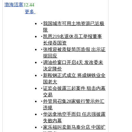
渤海活塞
12.44
更多
我国城市可用土地资源已近极
限
凯恩219名退休员工举报董事
长侵吞国资
张维迎被质疑简历造假 出示证
据回应
调油价窗口开启4天 发改委未
决定降价
新鞍钢正式成立 将成钢铁业全
国老大
证监会披露三起案件 狙击内幕
交易
外管局召集28家银行警示外汇
违规
华远拿地空手而归 任志强披露
失败内幕
家乐福叫卖新马泰分店 中国扩