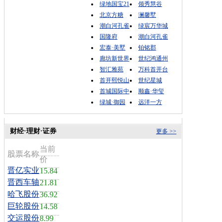
绿地国宝21
领秀慧谷
北京方糖
澜馨墅
潮白河孔雀
绿宸万华城
国隆府
潮白河孔雀
宏泰·美墅
铂铭郡
廊坊新世界
世纪鸿通州
智汇雅苑
万科首开台
首开熙悦山
世纪星城
首城国际中
顺鑫·华玺
绿城·御园
远洋一方
财经·理财·证券
更多 >>
当前
股票名称
价
晋亿实业
15.84
晋西车轴
21.81
哈飞股份
36.92
巨轮股份
14.58
交运股份
8.99