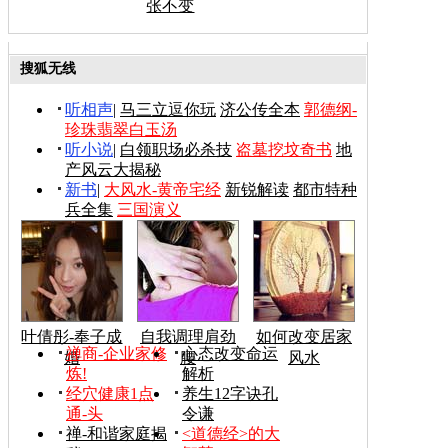
张不变
搜狐无线
听相声
|
马三立逗你玩
济公传全本
郭德纲-
珍珠翡翠白玉汤
听小说
|
白领职场必杀技
盗墓挖坟奇书
地
产风云大揭秘
新书
|
大风水-黄帝宅经
新锐解读
都市特种
兵全集
三国演义
叶倩彤-奉子成
自我调理肩劲
如何改变居家
禅商-企业家修
心态改变命运
婚
腰
风水
炼!
解析
经穴健康1点
养生12字诀孔
通-头
令谦
禅-和谐家庭揭
<道德经>的大