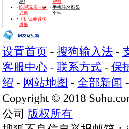
秘!
智慧
吃喝玩乐一站
手机签名彰显
式购
个性
手机证券荐优
质股
设置首页
-
搜狗输入法
-
客服中心
-
联系方式
-
保
绍
-
网站地图
-
全部新闻
Copyright
©
2018 Sohu.com
公司
版权所有