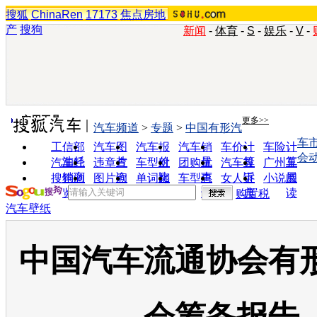
搜狐
ChinaRen
17173
焦点房地
产
搜狗
新闻
-
体育
-
S
-
娱乐
-
V
-
实用工具
更多>>
汽车频道
>
专题
>
中国有形汽
车
工信部
汽车图
汽车报
汽车销
车价计
车险计
会
油耗
片
价
量
算
算
汽车经
违章查
车型对
团购优
汽车投
广州车
销商
询
比
惠
诉
展
搜狗浏
图片欣
单词翻
车型查
女人宝
小说阅
览器
赏
译
询
典
读
购置税
汽车壁纸
中国汽车流通协会有