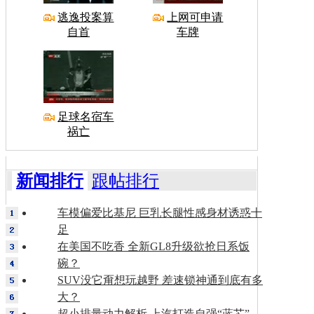
逃逸投案算
上网可申请
自首
车牌
足球名宿车
祸亡
新闻排行
跟帖排行
车模偏爱比基尼 巨乳长腿性感身材诱惑十
足
在美国不吃香 全新GL8升级欲抢日系饭
碗？
SUV没它甭想玩越野 差速锁神通到底有多
大？
超小排量动力解析 上汽打造自强“蓝芯”