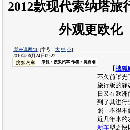
2012款现代索纳塔旅
外观更欧化
[
我来说两句
] [字号：
大
中
小
]
2010年06月24日09:22
来源：
搜狐汽车
作者：黄嘉刚
【
搜狐
不久前曝光
旅行版的静
日又在欧洲
到了其进行
照。不得不
近几年来的
新车
型之快