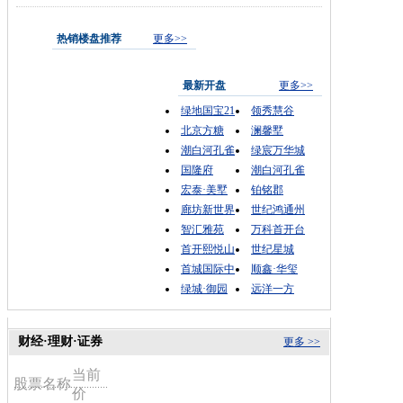
热销楼盘推荐
更多>>
最新开盘
更多>>
绿地国宝21
领秀慧谷
北京方糖
澜馨墅
潮白河孔雀
绿宸万华城
国隆府
潮白河孔雀
宏泰·美墅
铂铭郡
廊坊新世界
世纪鸿通州
智汇雅苑
万科首开台
首开熙悦山
世纪星城
首城国际中
顺鑫·华玺
绿城·御园
远洋一方
财经·理财·证券
更多 >>
当前
股票名称
价