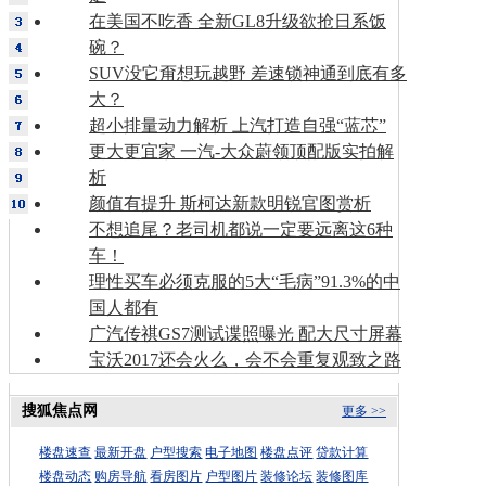
在美国不吃香 全新GL8升级欲抢日系饭
碗？
SUV没它甭想玩越野 差速锁神通到底有多
大？
超小排量动力解析 上汽打造自强“蓝芯”
更大更宜家 一汽-大众蔚领顶配版实拍解
析
颜值有提升 斯柯达新款明锐官图赏析
不想追尾？老司机都说一定要远离这6种
车！
理性买车必须克服的5大“毛病”91.3%的中
国人都有
广汽传祺GS7测试谍照曝光 配大尺寸屏幕
宝沃2017还会火么，会不会重复观致之路
搜狐焦点网
更多 >>
楼盘速查
最新开盘
户型搜索
电子地图
楼盘点评
贷款计算
楼盘动态
购房导航
看房图片
户型图片
装修论坛
装修图库