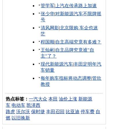
管学军
|
上汽在传承路上加速
张少华
|
对新能源汽车不限牌摇
号
清风网影
|
北京限购 车企也迷
茫
程国顺
|
自主高端究竟有多难？
王灿彬
|
自主品牌究竟谁"自
主"了？
现代新能源汽车
|
丰田定明年汽
车销量
每年购车指标将动态调整
|
管欣
教授
热点标签：
一汽大众
本田
油价上涨
新能源
车
电动车
凯泽西
路虎
沃尔沃
保时捷
丰田召回
比亚迪
停车费
自
燃
以旧换新