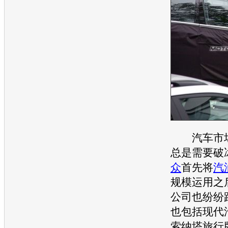
汽车市场
总是需要破
众
首先将
汽
规模运用之
公司也纷纷
也包括
现代
索纳塔
旅行