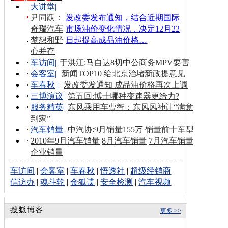
大讲堂
|
尹同跃：
发改委发布通知，结合近期国际
奇瑞汽车
市场油价变化情况，决定12月22
梦想和野
日起提高成品油价格…
心并存
车访间
|
于洪江:马自达8切中公商务MPV要害
会客室
|
新闻TOP10 给北京治堵新政提意见
车春秋
|
发改委发通知 成品油价格再次上调
三博演议
|
第五回:博士哪种变速器更给力?
服务精英
|
东风乘用车曹智：东风风神让“满意
到家”
汽车销量
|
中汽协:9月销量155万 销量前十车型
2010年9月汽车销量
8月汽车销量
7月汽车销量
企业销量
车访间
|
会客室
|
车春秋
|
悟透社
|
超级经销商
信访办
|
魂斗轮
|
金狐谍
|
安全检测
|
汽车视频
更多 >>