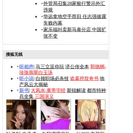
外管局召集28家银行警示外汇
违规
华远拿地空手而归 任志强披露
失败内幕
家乐福叫卖新马泰分店 中国扩
张不变
搜狐无线
听相声
|
马三立逗你玩
济公传全本
郭德纲-
珍珠翡翠白玉汤
听小说
|
白领职场必杀技
盗墓挖坟奇书
地
产风云大揭秘
新书
|
大风水-黄帝宅经
新锐解读
都市特种
兵全集
三国演义