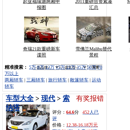
起亚福瑞迪两厢申
2011重磅合资紧凑
报图
汇总
奇瑞21款重磅新车
雪佛兰Malibu替代
谍照
景程
车型搜索：
精准搜索：
5万
8万
12万
15万
22万
35万
50万
70
万以上
两厢轿车
|
三厢轿车
|
旅行轿车
|
敞篷轿车
|
运动
轿车
车型大全
>
现代
>
索
有奖报错
纳塔
评分：
64.6
分
452
人已
评
价格：
12.38-16.18万元