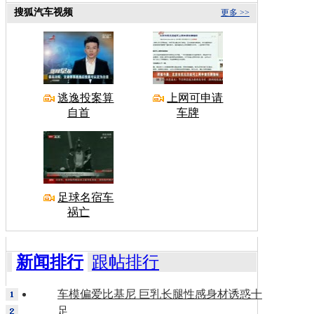
搜狐汽车视频
更多 >>
逃逸投案算
上网可申请
自首
车牌
足球名宿车
祸亡
新闻排行
跟帖排行
车模偏爱比基尼 巨乳长腿性感身材诱惑十
足