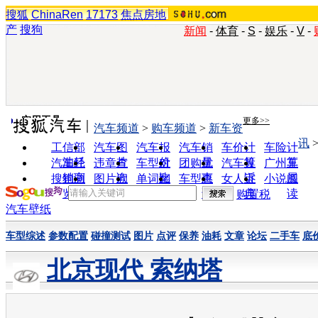
搜狐
ChinaRen
17173
焦点房地
产
搜狗
新闻
-
体育
-
S
-
娱乐
-
V
-
实用工具
更多>>
汽车频道
>
购车频道
>
新车资
讯
工信部
汽车图
汽车报
汽车销
车价计
车险计
油耗
片
价
量
算
算
汽车经
违章查
车型对
团购优
汽车投
广州车
销商
询
比
惠
诉
展
搜狗浏
图片欣
单词翻
车型查
女人宝
小说阅
览器
赏
译
询
典
读
购置税
汽车壁纸
车型综述
参数配置
碰撞测试
图片
点评
保养
油耗
文章
论坛
二手车
底
北京现代 索纳塔