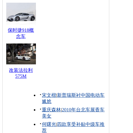
保时捷918概
念车
改装法拉利
575M
宋文楷
|
新普瑞斯衬中国电动车
尴尬
重庆森林
|
2010年台北车展香车
美女
何曙光
|
四款享受补贴中级车推
荐