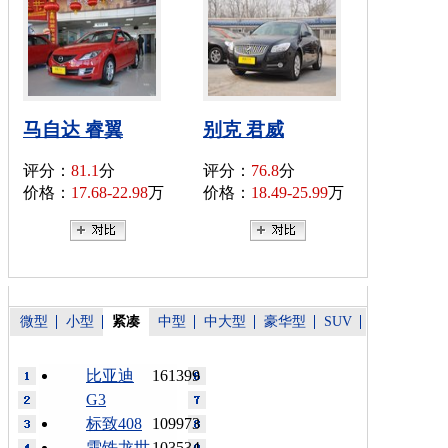
马自达 睿翼
别克 君威
评分：
81.1
分
评分：
76.8
分
价格：
17.68-22.98
万
价格：
18.49-25.99
万
微型
小型
紧凑
中型
中大型
豪华型
SUV
比亚迪
161399
G3
标致408
109973
雪铁龙世
103534