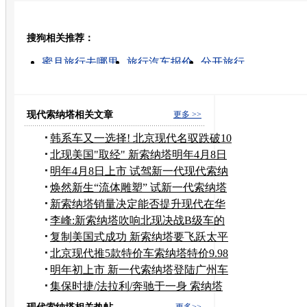
豆瓣
搜狗相关推荐：
转发至：
蜜月旅行去哪里
旅行汽车报价
分开旅行
北京现代汽车索纳塔
去哪里旅行最好
索纳塔出租
凯越旅行版
欧洲旅行
二手索纳塔
长城 旅行
现代索纳塔相关文章
更多 >>
韩系车又一选择! 北京现代名驭跌破10
万
北现美国"取经" 新索纳塔明年4月8日
上市
明年4月8日上市 试驾新一代现代索纳
塔
焕然新生“流体雕塑” 试新一代索纳塔
新索纳塔销量决定能否提升现代在华
品牌
李峰:新索纳塔吹响北现决战B级车的
号角
复制美国式成功 新索纳塔要飞跃太平
洋
北京现代推5款特价车索纳塔特价9.98
万元
明年初上市 新一代索纳塔登陆广州车
展
集保时捷/法拉利/奔驰于一身 索纳塔
改装版
更多>>