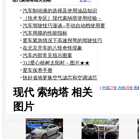
现代索纳塔相关热帖
汽车制动液的选择及使用油品知识
［技术专区］现代索纳塔使用经验－
－新手必读
汽车驾驶技巧漫谈--手动自动档使用要
领
汽车用膜的性能指标
爱车紧急情况下高速拐弯的驾驶技巧
在北京开车的八怪奇怪现象
汽车内部常见指示图案
312爱心植树太阳村－图片★★
爱车保养手册
快好省地更换空气滤芯和空调滤芯
DIY（GLS）
(
外观
27
张
内饰
39
张
图
现代 索纳塔 相关
图片