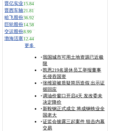
晋亿实业
15.84
晋西车轴
21.81
哈飞股份
36.92
巨轮股份
14.58
交运股份
8.99
渤海活塞
12.44
更多
我国城市可用土地资源已近极
限
凯恩219名退休员工举报董事
长侵吞国资
张维迎被质疑简历造假 出示证
据回应
调油价窗口开启4天 发改委未
决定降价
新鞍钢正式成立 将成钢铁业全
国老大
证监会披露三起案件 狙击内幕
交易