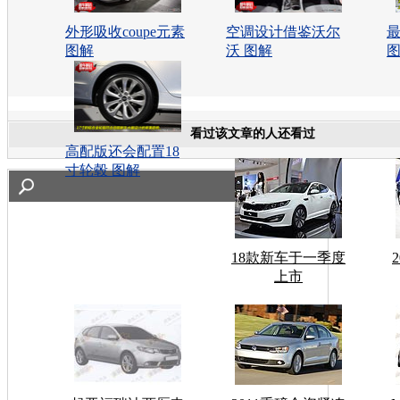
外形吸收coupe元素
空调设计借鉴沃尔
最
图解
沃 图解
看过该文章的人还看过
高配版还会配置18
寸轮毂 图解
18款新车于一季度
上市