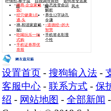
叶倩彤-奉子成
自我调理肩劲
如何改变居家
禅商-企业家修
心态改变命运
婚
腰
风水
炼!
解析
经穴健康1点
养生12字诀孔
通-头
令谦
禅-和谐家庭揭
<道德经>的大
秘!
智慧
吃喝玩乐一站
手机签名彰显
式购
个性
手机证券荐优
质股
设置首页
-
搜狗输入法
-
客服中心
-
联系方式
-
保
绍
-
网站地图
-
全部新闻