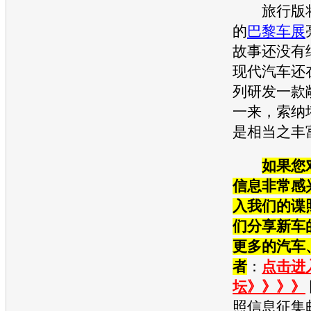
旅行版将
的
巴黎车展
故事还没有
现代汽车
还
列研发一款
一来，
索纳
是相当之丰
如果您
信息非常感
入我们的谍
们分享新车
更多的汽车
者
：
点击进
坛》》》》
照信息征集