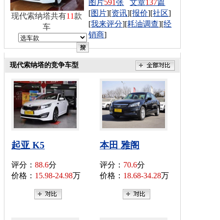
图片
591
张
文章
137
篇
[
图片
][
资讯
][
报价
][
社区
]
现代索纳塔共有
11
款
[
我来评分
][
耗油调查
][
经
车
销商
]
现代索纳塔的竞争车型
起亚 K5
本田 雅阁
评分：
88.6
分
评分：
70.6
分
价格：
15.98-24.98
万
价格：
18.68-34.28
万