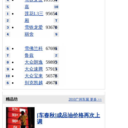
嘉
莲花L3三
95654
厢
雪铁龙爱
93670
丽舍
雪佛兰科
67696
鲁兹
大众朗逸
59895
大众速腾
57915
大众宝来
56578
别克凯越
49678
精品坊
2010广州车展
更多 >>
[车春秋]成品油价格再次上
调