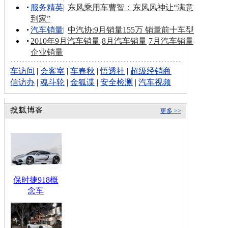
服务精英
|
东风乘用车曹智：东风风神让“满意
到家”
汽车销量
|
中汽协:9月销量155万 销量前十车型
2010年9月汽车销量
8月汽车销量
7月汽车销量
企业销量
车访间
|
会客室
|
车春秋
|
悟透社
|
超级经销商
信访办
|
魂斗轮
|
金狐谍
|
安全检测
|
汽车视频
更多 >>
保时捷918概
念车