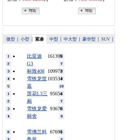
微型
小型
紧凑
中型
中大型
豪华型
SUV
比亚迪
161399
G3
标致408
109973
雪铁龙世
103534
嘉
莲花L3三
95654
厢
雪铁龙爱
93670
丽舍
雪佛兰科
67696
鲁兹