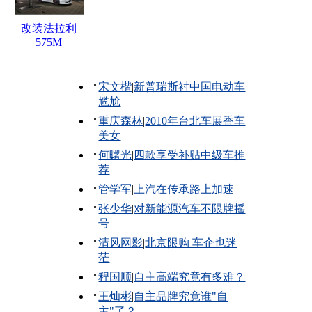
改装法拉利
575M
宋文楷
|
新普瑞斯衬中国电动车
尴尬
重庆森林
|
2010年台北车展香车
美女
何曙光
|
四款享受补贴中级车推
荐
管学军
|
上汽在传承路上加速
张少华
|
对新能源汽车不限牌摇
号
清风网影
|
北京限购 车企也迷
茫
程国顺
|
自主高端究竟有多难？
王灿彬
|
自主品牌究竟谁"自
主"了？