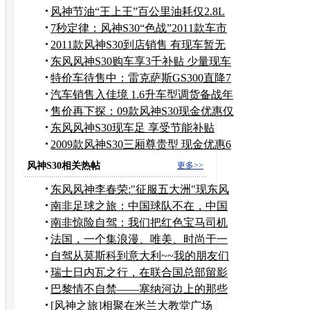
风神节油“王上王”百公里油耗仅2.8L
7秒定律：风神S30“色战”2011款车市
2011款风神S30到店销售 有现车暂无
优惠
东风风神S30购车享3千补贴 少量现车
在售
特价车待售中：雷克萨斯GS300直降7
万元
汽车销售入佳境 1.6升车型调货备战年
底
售价再下探：09款风神S30现金优惠仅
4千
东风风神S30现车足 享受节能补贴
3000元
2009款风神S30三厢尊贵型 现金优惠6
千元
风神S30相关热帖
更多>>
东风风神李春荣:"征服五大洲"现东风
品质
南非足球之旅：中国球队不在，中国
车队在！
南非惊险自驾：我们把红色宝马司机
吓得差点报警
法国，一个集浪漫、唯美、时尚于一
体的国度
自驾从莫斯科到意大利~~我的朋友们
在欧洲的那些旅程
瑞士日内瓦之行，在联合国总部留影
巴黎情不自禁——塞纳河边上的那些
情侣
[风神之旅]相聚在米兰大教堂广场