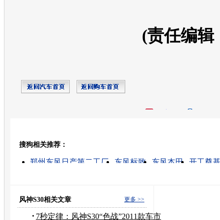
(责任编辑
开心网
人人网
豆瓣
搜狗相关推荐：
转发至：
郑州东风日产第二工厂
东风标致
东风本田
开工奠
东风雪铁龙
东风半挂车
开工仪式
东风本田crv
东风冷藏车
东风本田思域
风神S30相关文章
更多 >>
7秒定律：风神S30“色战”2011款车市