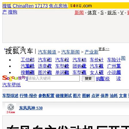
搜狐
ChinaRen
17173
焦点房地
产
搜狗
新闻
-
体育
-
S
-
娱乐
-
V
-
实用工具
更多>>
汽车频道
>
汽车新闻
>
产业新
闻
工信部
汽车图
汽车报
汽车销
车价计
车险计
油耗
片
价
量
算
算
汽车经
违章查
车型对
团购优
汽车投
广州车
销商
询
比
惠
诉
展
搜狗浏
图片欣
单词翻
车型查
女人宝
小说阅
览器
赏
译
询
典
读
购置税
汽车壁纸
车型综述
行情-报价
参数配置
碰撞测试
图片
图解
点评
保养
油耗
文章
东风风神 S30