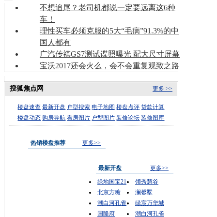
不想追尾？老司机都说一定要远离这6种
车！
理性买车必须克服的5大“毛病”91.3%的中
国人都有
广汽传祺GS7测试谍照曝光 配大尺寸屏幕
宝沃2017还会火么，会不会重复观致之路
搜狐焦点网
更多 >>
楼盘速查
最新开盘
户型搜索
电子地图
楼盘点评
贷款计算
楼盘动态
购房导航
看房图片
户型图片
装修论坛
装修图库
热销楼盘推荐
更多>>
最新开盘
更多>>
绿地国宝21
领秀慧谷
北京方糖
澜馨墅
潮白河孔雀
绿宸万华城
国隆府
潮白河孔雀