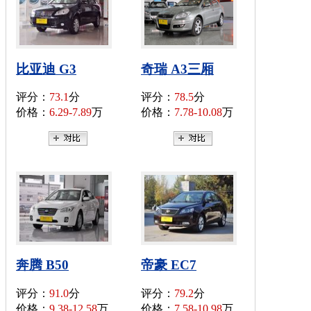
比亚迪 G3
奇瑞 A3三厢
评分：
73.1
分
评分：
78.5
分
价格：
6.29-7.89
万
价格：
7.78-10.08
万
奔腾 B50
帝豪 EC7
评分：
91.0
分
评分：
79.2
分
价格：
9.38-12.58
万
价格：
7.58-10.98
万