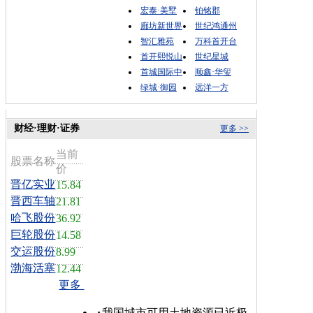
宏泰·美墅
铂铭郡
廊坊新世界
世纪鸿通州
智汇雅苑
万科首开台
首开熙悦山
世纪星城
首城国际中
顺鑫·华玺
绿城·御园
远洋一方
财经·理财·证券
更多 >>
当前
股票名称
价
晋亿实业
15.84
晋西车轴
21.81
哈飞股份
36.92
巨轮股份
14.58
交运股份
8.99
渤海活塞
12.44
更多
我国城市可用土地资源已近极