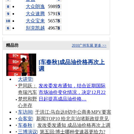
大众朗逸
59895
大众速腾
57915
大众宝来
56578
别克凯越
49678
精品坊
2010广州车展
更多 >>
[车春秋]成品油价格再次上
调
大讲堂
|
尹同跃：
发改委发布通知，结合近期国际
奇瑞汽车
市场油价变化情况，决定12月22
梦想和野
日起提高成品油价格…
心并存
车访间
|
于洪江:马自达8切中公商务MPV要害
会客室
|
新闻TOP10 给北京治堵新政提意见
车春秋
|
发改委发通知 成品油价格再次上调
三博演议
|
第五回:博士哪种变速器更给力?