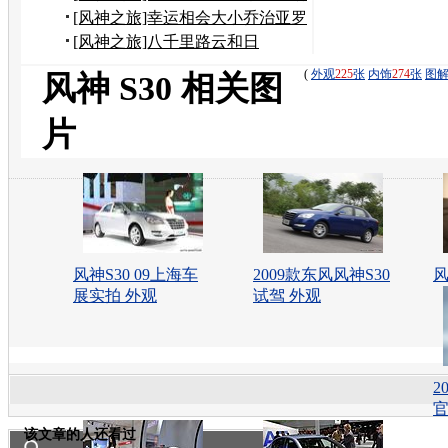
[风神之旅]幸运相会大小乔治亚罗
[风神之旅]八千里路云和日
(
外观
225
张
内饰
274
张
图
风神 S30 相关图
片
风神S30 09上海车
2009款东风风神S30
风
展实拍 外观
试驾 外观
2
该文章的人还看过