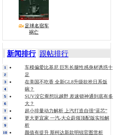
足球名宿车
祸亡
新闻排行
跟帖排行
车模偏爱比基尼 巨乳长腿性感身材诱惑十
足
在美国不吃香 全新GL8升级欲抢日系饭
碗？
SUV没它甭想玩越野 差速锁神通到底有多
大？
超小排量动力解析 上汽打造自强“蓝芯”
更大更宜家 一汽-大众蔚领顶配版实拍解
析
颜值有提升 斯柯达新款明锐官图赏析