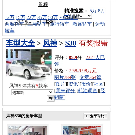
景程
车型搜索：
精准搜索：
5万
8万
12万
15万
22万
35万
50万
70万以上
两厢轿车
|
三厢轿车
|
旅行轿车
|
敞篷轿车
|
运动
轿车
车型大全
>
风神
>
S30
有奖报错
评分：
85.9
分
2321
人已
评
价格：
7.58-9.98万元
图片
789
张
文章
364
篇
[
图片
][
资讯
][
报价
][
社区
]
风神S30共有
5
款车
[
我来评分
][
耗油调查
][
经
销商
]
风神S30的竞争车型