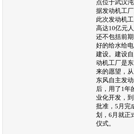
点位于武汉沌
据
发动机
工厂
此次
发动机
工
高达10亿元
还不包括前期
好的给水给电
建设。建设自
动机
工厂是东
来的愿望，从2
东风自主
发动
后，用了1年
业化开发，到
批准，5月完
划，6月就正
仪式。