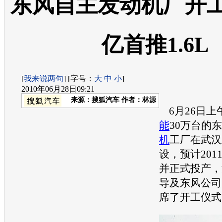
东风自主发动机厂开工
亿首推1.6L
[
我来说两句
] [字号：
大
中
小
]
2010年06月28日09:21
来源：
搜狐汽车
作者：林源
6月26日上
能
30万台的
机
工厂在武汉
设，预计201
并正式投产，
导及东风公司
席了开工仪式