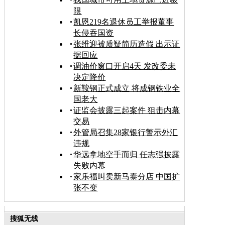
限
凯恩219名退休员工举报董事
长侵吞国资
张维迎被质疑简历造假 出示证
据回应
调油价窗口开启4天 发改委未
决定降价
新鞍钢正式成立 将成钢铁业全
国老大
证监会披露三起案件 狙击内幕
交易
外管局召集28家银行警示外汇
违规
华远拿地空手而归 任志强披露
失败内幕
家乐福叫卖新马泰分店 中国扩
张不变
搜狐无线