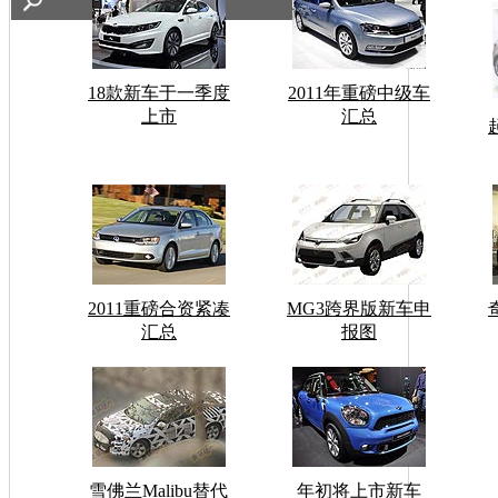
18款新车于一季度
2011年重磅中级车
上市
汇总
2011重磅合资紧凑
MG3跨界版新车申
汇总
报图
雪佛兰Malibu替代
年初将上市新车