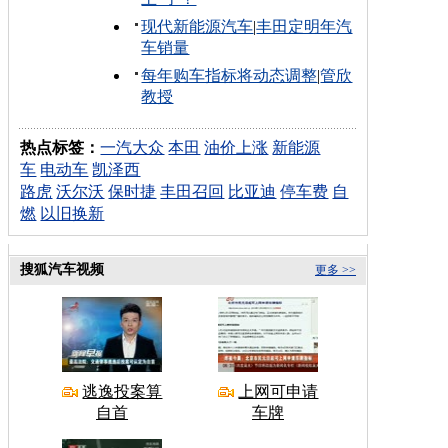
现代新能源汽车
|
丰田定明年汽
车销量
每年购车指标将动态调整
|
管欣
教授
热点标签：
一汽大众
本田
油价上涨
新能源
车
电动车
凯泽西
路虎
沃尔沃
保时捷
丰田召回
比亚迪
停车费
自
燃
以旧换新
搜狐汽车视频
更多 >>
逃逸投案算
上网可申请
自首
车牌