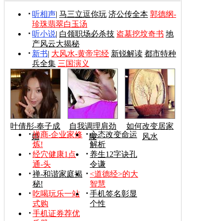
听相声
|
马三立逗你玩
济公传全本
郭德纲-
珍珠翡翠白玉汤
听小说
|
白领职场必杀技
盗墓挖坟奇书
地
产风云大揭秘
新书
|
大风水-黄帝宅经
新锐解读
都市特种
兵全集
三国演义
叶倩彤-奉子成
自我调理肩劲
如何改变居家
禅商-企业家修
心态改变命运
婚
腰
风水
炼!
解析
经穴健康1点
养生12字诀孔
通-头
令谦
禅-和谐家庭揭
<道德经>的大
秘!
智慧
吃喝玩乐一站
手机签名彰显
式购
个性
手机证券荐优