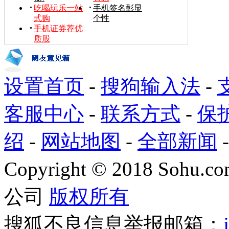
吃喝玩乐一站
手机签名彰显
式购
个性
手机证券荐优
质股
设置首页
-
搜狗输入法
-
客服中心
-
联系方式
-
保
绍
-
网站地图
-
全部新闻
Copyright
©
2018 Sohu.com
公司
版权所有
搜狐不良信息举报邮箱：