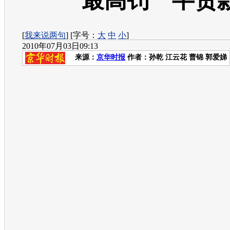
最高罚一半货
[
我来说两句
] [字号：
大
中
小
]
2010年07月03日09:13
来源：
京华时报
作者：孙乾 江云花 曹锦 郭爱娣