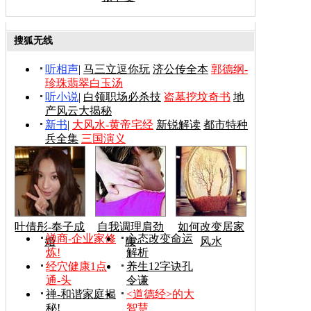
搜狐无线
听相声
|
马三立逗你玩
济公传全本
郭德纲-
珍珠翡翠白玉汤
听小说
|
白领职场必杀技
盗墓挖坟奇书
地
产风云大揭秘
新书
|
大风水-黄帝宅经
新锐解读
都市特种
兵全集
三国演义
叶倩彤-奉子成
自我调理肩劲
如何改变居家
禅商-企业家修
心态改变命运
婚
腰
风水
炼!
解析
经穴健康1点
养生12字诀孔
通-头
令谦
禅-和谐家庭揭
<道德经>的大
秘!
智慧