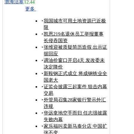
渤海活塞
12.44
更多
我国城市可用土地资源已近极
限
凯恩219名退休员工举报董事
长侵吞国资
张维迎被质疑简历造假 出示证
据回应
调油价窗口开启4天 发改委未
决定降价
新鞍钢正式成立 将成钢铁业全
国老大
证监会披露三起案件 狙击内幕
交易
外管局召集28家银行警示外汇
违规
华远拿地空手而归 任志强披露
失败内幕
家乐福叫卖新马泰分店 中国扩
张不变