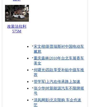
改装法拉利
575M
宋文楷
|
新普瑞斯衬中国电动车
尴尬
重庆森林
|
2010年台北车展香车
美女
何曙光
|
四款享受补贴中级车推
荐
管学军
|
上汽在传承路上加速
张少华
|
对新能源汽车不限牌摇
号
清风网影
|
北京限购 车企也迷
茫