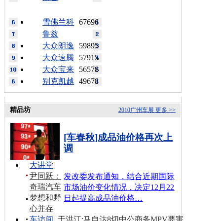
雪佛兰科
67696
鲁兹
大众朗逸
59895
大众速腾
57915
大众宝来
56578
别克凯越
49678
精品坊
2010广州车展
更多 >>
[车春秋]成品油价格再次上
调
大讲堂
|
尹同跃：
发改委发布通知，结合近期国际
奇瑞汽车
市场油价变化情况，决定12月22
梦想和野
日起提高成品油价格…
心并存
车访间
|
于洪江:马自达8切中公商务MPV要害