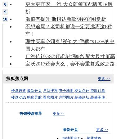
更大更宜家 一汽-大众蔚领顶配版实拍解
析
颜值有提升 斯柯达新款明锐官图赏析
不想追尾？老司机都说一定要远离这6种
车！
理性买车必须克服的5大“毛病”91.3%的中
国人都有
广汽传祺GS7测试谍照曝光 配大尺寸屏幕
宝沃2017还会火么，会不会重复观致之路
搜狐焦点网
更多 >>
楼盘速查
最新开盘
户型搜索
电子地图
楼盘点评
贷款计算
楼盘动态
购房导航
看房图片
户型图片
装修论坛
装修图库
热销楼盘推荐
更多>>
最新开盘
更多>>
绿地国宝21
领秀慧谷