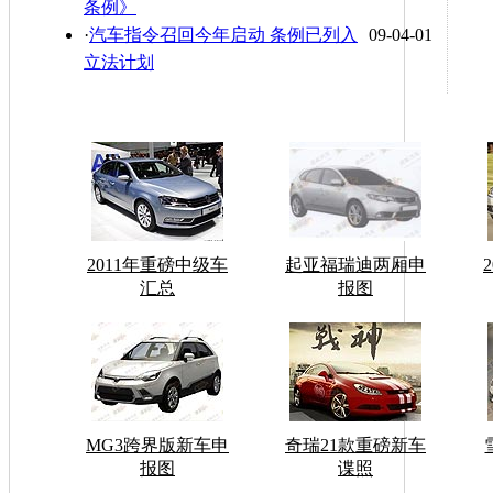
条例》
·
汽车指令召回今年启动 条例已列入
09-04-01
立法计划
2011年重磅中级车
起亚福瑞迪两厢申
汇总
报图
MG3跨界版新车申
奇瑞21款重磅新车
报图
谍照