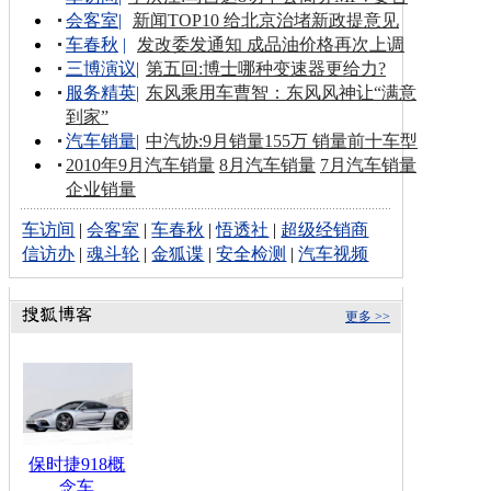
会客室
|
新闻TOP10 给北京治堵新政提意见
车春秋
|
发改委发通知 成品油价格再次上调
三博演议
|
第五回:博士哪种变速器更给力?
服务精英
|
东风乘用车曹智：东风风神让“满意
到家”
汽车销量
|
中汽协:9月销量155万 销量前十车型
2010年9月汽车销量
8月汽车销量
7月汽车销量
企业销量
车访间
|
会客室
|
车春秋
|
悟透社
|
超级经销商
信访办
|
魂斗轮
|
金狐谍
|
安全检测
|
汽车视频
更多 >>
保时捷918概
念车