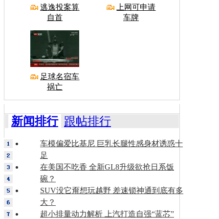
逃逸投案算
上网可申请
自首
车牌
足球名宿车
祸亡
新闻排行
跟帖排行
车模偏爱比基尼 巨乳长腿性感身材诱惑十
足
在美国不吃香 全新GL8升级欲抢日系饭
碗？
SUV没它甭想玩越野 差速锁神通到底有多
大？
超小排量动力解析 上汽打造自强“蓝芯”