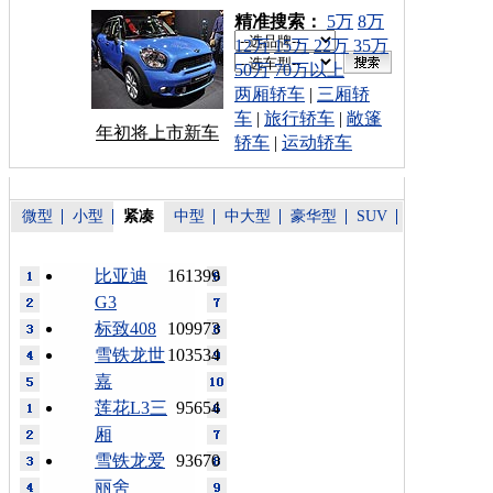
车型搜索：
精准搜索：
5万
8万
12万
15万
22万
35万
50万
70万以上
两厢轿车
|
三厢轿
车
|
旅行轿车
|
敞篷
年初将上市新车
轿车
|
运动轿车
微型
小型
紧凑
中型
中大型
豪华型
SUV
比亚迪
161399
G3
标致408
109973
雪铁龙世
103534
嘉
莲花L3三
95654
厢
雪铁龙爱
93670
丽舍