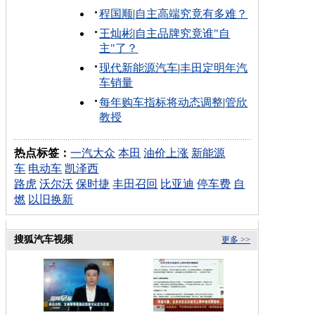
程国顺
|
自主高端究竟有多难？
王灿彬
|
自主品牌究竟谁"自
主"了？
现代新能源汽车
|
丰田定明年汽
车销量
每年购车指标将动态调整
|
管欣
教授
热点标签：
一汽大众
本田
油价上涨
新能源
车
电动车
凯泽西
路虎
沃尔沃
保时捷
丰田召回
比亚迪
停车费
自
燃
以旧换新
搜狐汽车视频
更多 >>