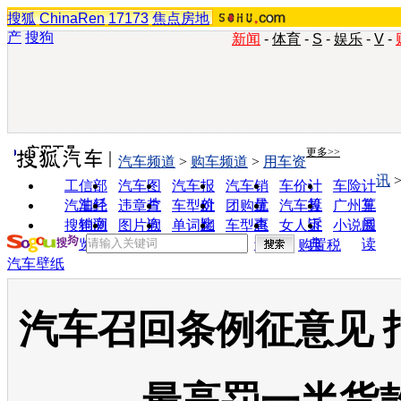
搜狐
ChinaRen
17173
焦点房地
产
搜狗
新闻
-
体育
-
S
-
娱乐
-
V
-
实用工具
更多>>
汽车频道
>
购车频道
>
用车资
讯
工信部
汽车图
汽车报
汽车销
车价计
车险计
油耗
片
价
量
算
算
汽车经
违章查
车型对
团购优
汽车投
广州车
销商
询
比
惠
诉
展
搜狗浏
图片欣
单词翻
车型查
女人宝
小说阅
览器
赏
译
询
典
读
购置税
汽车壁纸
汽车召回条例征意见 