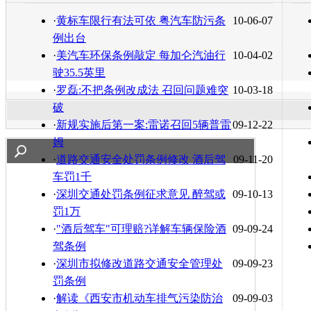
转发至：
·
黄标车限行有法可依 粤汽车防污条
10-06-07
例出台
·
美汽车环保条例敲定 每加仑汽油行
10-04-02
驶35.5英里
·
罗磊:不把条例改成法 召回问题难突
10-03-18
破
·
新规实施后第一案:雷诺召回5辆普雷
09-12-22
姆
·
道路交通安全处罚条例修改 酒后驾
09-11-20
车罚1千
·
深圳交通处罚条例征求意见 醉驾或
09-10-13
罚1万
·
"酒后驾车"可理赔?详解车辆保险酒
09-09-24
驾条例
·
深圳市拟修改道路交通安全管理处
09-09-23
罚条例
·
解读《西安市机动车排气污染防治
09-09-03