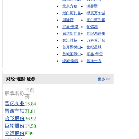
北京方糖
澜馨墅
潮白河孔雀
绿宸万华城
国隆府
潮白河孔雀
宏泰·美墅
铂铭郡
廊坊新世界
世纪鸿通州
智汇雅苑
万科首开台
首开熙悦山
世纪星城
首城国际中
顺鑫·华玺
绿城·御园
远洋一方
财经·理财·证券
更多 >>
当前
股票名称
价
晋亿实业
15.84
晋西车轴
21.81
哈飞股份
36.92
巨轮股份
14.58
交运股份
8.99