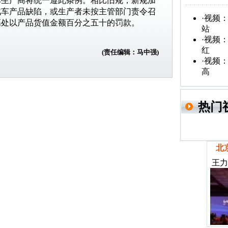
车生产商将统一遵此条例。相比旧规，新规加
汽车产品缺陷，或生产者未按主管部门责令
召
·
视频：
高处以产品货值金额百分之五十的罚款。
站
·
视频：
红
(责任编辑：马中强)
·
视频：
高
热门
北
王力