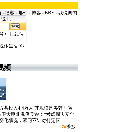
频
-
播客
-
邮件
-
博客
-
BBS
-
我说两句
说吧
号
中国21位
退休生活
邓
视频
方共投入4.4万人,其规模是美韩军演
防卫大臣北泽俊美说：“考虑周边安全
变化情况，演习不针对特定国
播放