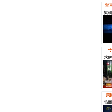
宝
梁朝
“
求解
美
场面