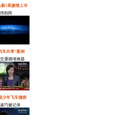
马新5系激情上市
伟助阵
汽车共享”案例
交通拥堵难题
国少年飞车撞桥
凑巧被记录