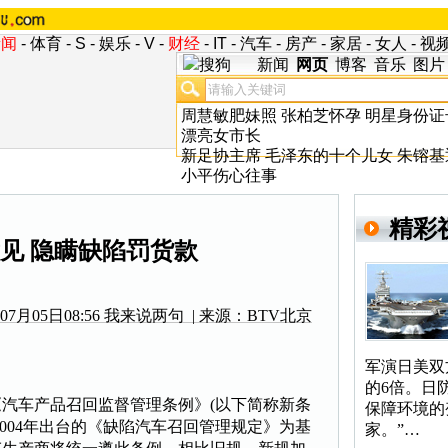
新闻
-
体育
-
S
-
娱乐
-
V
-
财经
-
IT
-
汽车
-
房产
-
家居
-
女人
-
视
新闻
网页
博客
音乐
图片
周慧敏肥妹照
张柏芝怀孕
明星身份证
漂亮女市长
新足协主席
毛泽东的十个儿女
朱镕基
小平伤心往事
精彩
见 隐瞒缺陷罚货款
7月05日08:56
我来说两句
| 来源：BTV北京
军演日美双
的6倍。日
《汽车产品
召回
监督管理条例》(以下简称新条
保障环境的
004年出台的《缺陷汽车
召回
管理规定》为基
家。”…