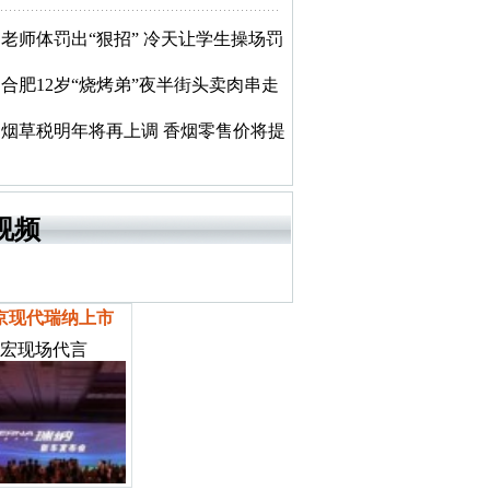
老师体罚出“狠招” 冷天让学生操场罚
合肥12岁“烧烤弟”夜半街头卖肉串走
烟草税明年将再上调 香烟零售价将提
视频
京现代瑞纳上市
宏现场代言