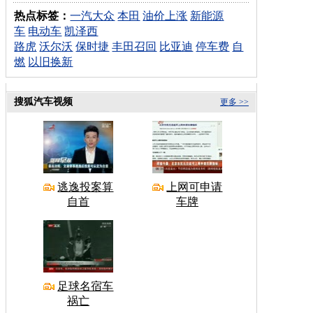
热点标签：
一汽大众
本田
油价上涨
新能源
车
电动车
凯泽西
路虎
沃尔沃
保时捷
丰田召回
比亚迪
停车费
自
燃
以旧换新
搜狐汽车视频
更多 >>
逃逸投案算
上网可申请
自首
车牌
足球名宿车
祸亡