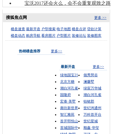
宝沃2017还会火么，会不会重复观致之路
搜狐焦点网
更多 >>
楼盘速查
最新开盘
户型搜索
电子地图
楼盘点评
贷款计算
楼盘动态
购房导航
看房图片
户型图片
装修论坛
装修图库
热销楼盘推荐
更多>>
最新开盘
更多>>
绿地国宝21
领秀慧谷
北京方糖
澜馨墅
潮白河孔雀
绿宸万华城
国隆府
潮白河孔雀
宏泰·美墅
铂铭郡
廊坊新世界
世纪鸿通州
智汇雅苑
万科首开台
首开熙悦山
世纪星城
首城国际中
顺鑫·华玺