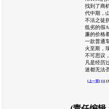
找到了商机
代中期，
不法之徒
低劣的假A
廉的价格
一款普通
火至斯，
不可思议
凡是经历
迷都无法
[
上一页
] [
1
] [2
(责任编辑