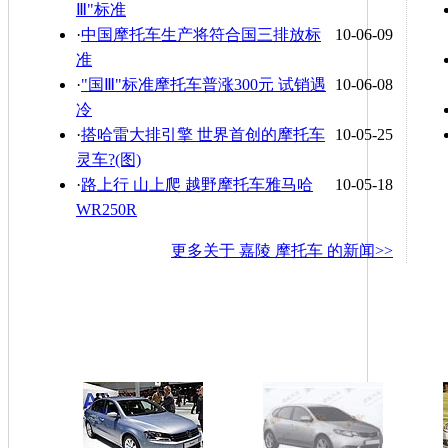
Ⅲ"标准
·
中国摩托车生产将符合国三排放标
10-06-09
准
·
"国Ⅲ"标准摩托车普涨300元 试销遇
10-06-08
冷
·
搭哈雷大排引擎 世界首创的摩托车
10-05-25
灵车?(图)
·
路上行 山上爬 越野摩托车雅马哈
10-05-18
WR250R
更多关于
嘉陵 摩托车
的新闻>>