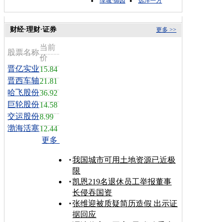
绿城·御园
远洋一方
财经·理财·证券
更多 >>
当前
股票名称
价
晋亿实业
15.84
晋西车轴
21.81
哈飞股份
36.92
巨轮股份
14.58
交运股份
8.99
渤海活塞
12.44
更多
我国城市可用土地资源已近极
限
凯恩219名退休员工举报董事
长侵吞国资
张维迎被质疑简历造假 出示证
据回应