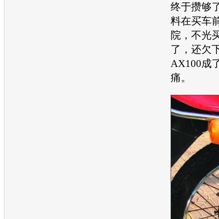
终于攒够
料在
买车
院，不光
了，还欠
AX100
痛。