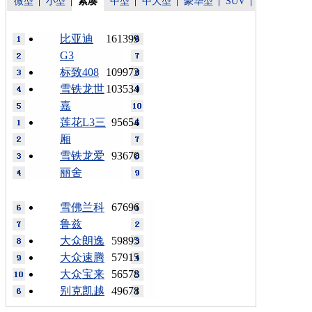
微型
小型
紧凑
中型
中大型
豪华型
SUV
比亚迪
161399
G3
标致408
109973
雪铁龙世
103534
嘉
莲花L3三
95654
厢
雪铁龙爱
93670
丽舍
雪佛兰科
67696
鲁兹
大众朗逸
59895
大众速腾
57915
大众宝来
56578
别克凯越
49678