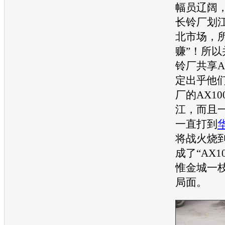
幅员辽阔
长铃厂划
北市场，
赚”！所
铃厂共享A
定出乎他
厂的AX1
江，而且
一直打到
将战火烧
成了“AX
惟金城一
局面。