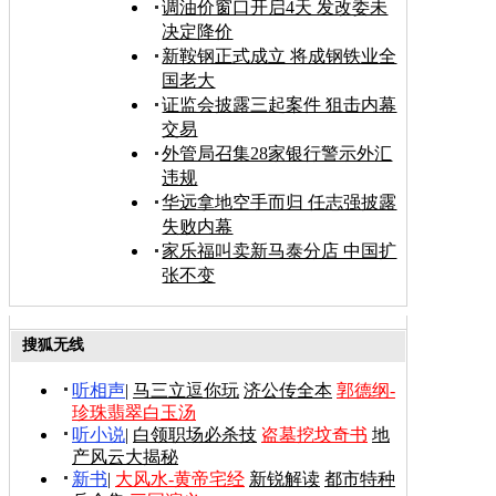
调油价窗口开启4天 发改委未
决定降价
新鞍钢正式成立 将成钢铁业全
国老大
证监会披露三起案件 狙击内幕
交易
外管局召集28家银行警示外汇
违规
华远拿地空手而归 任志强披露
失败内幕
家乐福叫卖新马泰分店 中国扩
张不变
搜狐无线
听相声
|
马三立逗你玩
济公传全本
郭德纲-
珍珠翡翠白玉汤
听小说
|
白领职场必杀技
盗墓挖坟奇书
地
产风云大揭秘
新书
|
大风水-黄帝宅经
新锐解读
都市特种