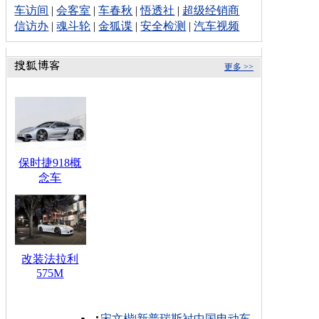
车访间
|
会客室
|
车春秋
|
悟透社
|
超级经销商
信访办
|
魂斗轮
|
金狐谍
|
安全检测
|
汽车视频
更多 >>
保时捷918概
念车
改装法拉利
575M
宋文楷
|
新普瑞斯衬中国电动车