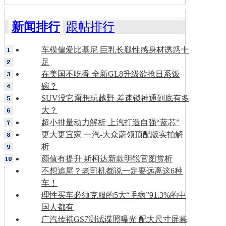
新闻排行
跟帖排行
车模偏爱比基尼 巨乳长腿性感身材诱惑十
足
在美国不吃香 全新GL8升级欲抢日系饭
碗？
SUV没它甭想玩越野 差速锁神通到底有多
大？
超小排量动力解析 上汽打造自强“蓝芯”
更大更宜家 一汽-大众蔚领顶配版实拍解
析
颜值有提升 斯柯达新款明锐官图赏析
不想追尾？老司机都说一定要远离这6种
车！
理性买车必须克服的5大“毛病”91.3%的中
国人都有
广汽传祺GS7测试谍照曝光 配大尺寸屏幕