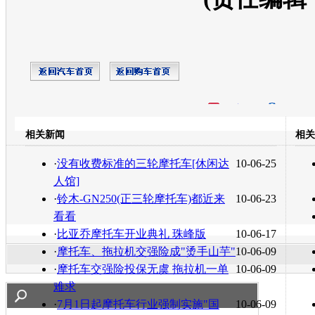
开心网
人人网
豆瓣
相关新闻
相关
转发至：
·
没有收费标准的三轮摩托车[休闲达
10-06-25
人馆]
·
铃木-GN250(正三轮摩托车)都近来
10-06-23
看看
·
比亚乔摩托车开业典礼 珠峰版
10-06-17
·
摩托车、拖拉机交强险成"烫手山芋"
10-06-09
·
摩托车交强险投保无虞 拖拉机一单
10-06-09
难求
·
7月1日起摩托车行业强制实施"国
10-06-09