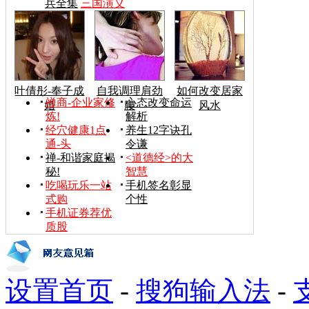
兵全集
三国演义
叶倩彤-奉子成
自我调理肩劲
如何改变居家
禅商-企业家修
心态改变命运
婚
腰
风水
炼!
解析
经穴健康1点
养生12字诀孔
通-头
令谦
禅-和谐家庭揭
<道德经>的大
秘!
智慧
吃喝玩乐一站
手机签名彰显
式购
个性
手机证券荐优
质股
设置首页
-
搜狗输入法
-