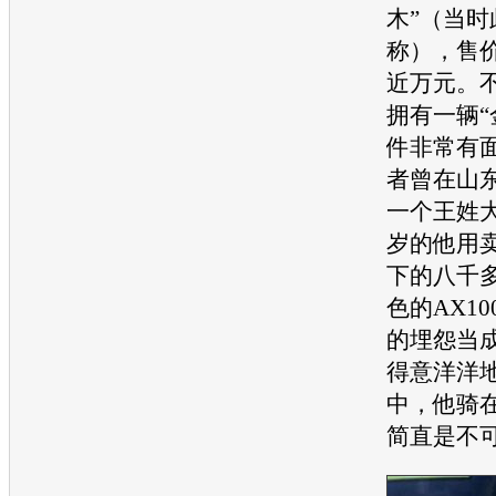
木
”（当时
称），售
近万元。
拥有一辆“
件非常有
者曾在山
一个王姓大
岁的他用
下的八千
色的AX1
的埋怨当
得意洋洋
中，他骑
简直是不