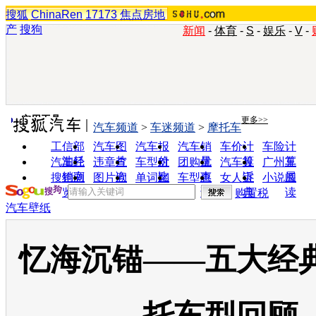
搜狐
ChinaRen
17173
焦点房地
产
搜狗
新闻
-
体育
-
S
-
娱乐
-
V
-
实用工具
更多>>
汽车频道
>
车迷频道
>
摩托车
工信部
汽车图
汽车报
汽车销
车价计
车险计
油耗
片
价
量
算
算
汽车经
违章查
车型对
团购优
汽车投
广州车
销商
询
比
惠
诉
展
搜狗浏
图片欣
单词翻
车型查
女人宝
小说阅
览器
赏
译
询
典
读
购置税
汽车壁纸
忆海沉锚——五大经