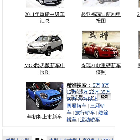
2011年重磅中级车
起亚福瑞迪两厢申
汇总
报图
MG3跨界版新车申
奇瑞21款重磅新车
报图
谍照
车型搜索：
精准搜索：
5万
8万
12万
15万
22万
35万
50万
70万以上
两厢轿车
|
三厢轿
车
|
旅行轿车
|
敞篷
年初将上市新车
轿车
|
运动轿车