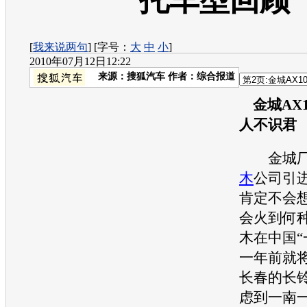
托车型回顾
[
我来说两句
] [字号：
大
中
小
]
2010年07月12日12:22
来源：
搜狐汽车
作者：综合报道
金城AX
人不识君
金城厂在
木
公司引进
肯定不会
会火到何
木
在中国“
一年前就将
长春的长
虑到一南