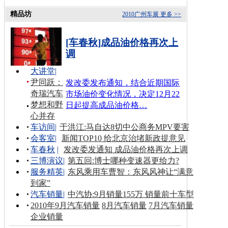
精品坊
2010广州车展
更多 >>
[车春秋]成品油价格再次上
调
大讲堂
|
尹同跃：
发改委发布通知，结合近期国际
奇瑞汽车
市场油价变化情况，决定12月22
梦想和野
日起提高成品油价格…
心并存
车访间
|
于洪江:马自达8切中公商务MPV要害
会客室
|
新闻TOP10 给北京治堵新政提意见
车春秋
|
发改委发通知 成品油价格再次上调
三博演议
|
第五回:博士哪种变速器更给力?
服务精英
|
东风乘用车曹智：东风风神让“满意
到家”
汽车销量
|
中汽协:9月销量155万 销量前十车型
2010年9月汽车销量
8月汽车销量
7月汽车销量
企业销量