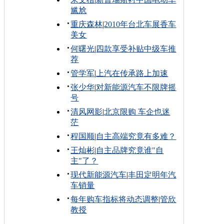
尴尬
重庆森林
|
2010年台北车展香车
美女
何曙光
|
四款享受补贴中级车推
荐
管学军
|
上汽在传承路上加速
张少华
|
对新能源汽车不限牌摇
号
清风网影
|
北京限购 车企也迷
茫
程国顺
|
自主高端究竟有多难？
王灿彬
|
自主品牌究竟谁"自
主"了？
现代新能源汽车
|
丰田定明年汽
车销量
每年购车指标将动态调整
|
管欣
教授