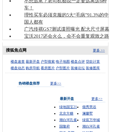
不想追尾？老司机都说一定要远离这6种
车！
理性买车必须克服的5大“毛病”91.3%的中
国人都有
广汽传祺GS7测试谍照曝光 配大尺寸屏幕
宝沃2017还会火么，会不会重复观致之路
搜狐焦点网
更多 >>
楼盘速查
最新开盘
户型搜索
电子地图
楼盘点评
贷款计算
楼盘动态
购房导航
看房图片
户型图片
装修论坛
装修图库
热销楼盘推荐
更多>>
最新开盘
更多>>
绿地国宝21
领秀慧谷
北京方糖
澜馨墅
潮白河孔雀
绿宸万华城
国隆府
潮白河孔雀