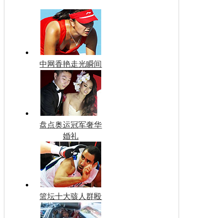
中网香艳走光瞬间
盘点奥运冠军奢华
婚礼
篮坛十大骇人群殴