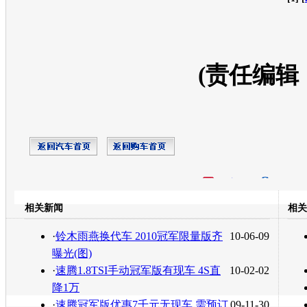
(责任编辑
开心网
人人网
豆瓣
相关新闻
相关
转发至：
·
铃木雨燕换代车 2010冠军限量版齐
10-06-09
曝光(图)
·
速腾1.8TSI手动冠军版有现车 4S直
10-02-02
降1万
·
速腾冠军版优惠7千元无现车 需预订
09-11-30