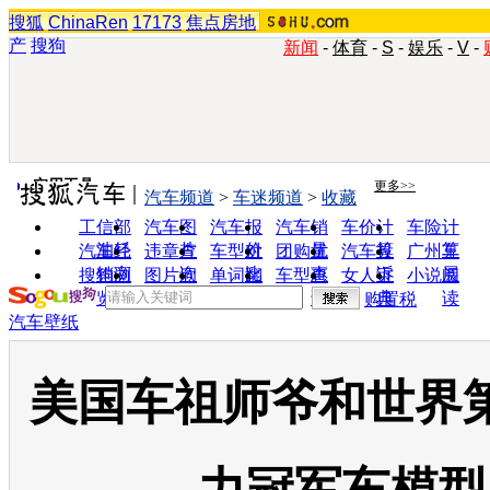
搜狐
ChinaRen
17173
焦点房地
产
搜狗
新闻
-
体育
-
S
-
娱乐
-
V
-
实用工具
更多>>
汽车频道
>
车迷频道
>
收藏
工信部
汽车图
汽车报
汽车销
车价计
车险计
油耗
片
价
量
算
算
汽车经
违章查
车型对
团购优
汽车投
广州车
销商
询
比
惠
诉
展
搜狗浏
图片欣
单词翻
车型查
女人宝
小说阅
览器
赏
译
询
典
读
购置税
汽车壁纸
美国车祖师爷和世界