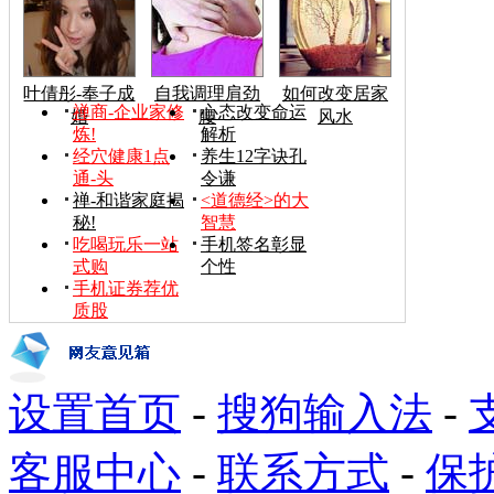
叶倩彤-奉子成
自我调理肩劲
如何改变居家
禅商-企业家修
心态改变命运
婚
腰
风水
炼!
解析
经穴健康1点
养生12字诀孔
通-头
令谦
禅-和谐家庭揭
<道德经>的大
秘!
智慧
吃喝玩乐一站
手机签名彰显
式购
个性
手机证券荐优
质股
设置首页
-
搜狗输入法
-
客服中心
-
联系方式
-
保