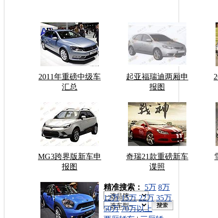
2011年重磅中级车
起亚福瑞迪两厢申
汇总
报图
MG3跨界版新车申
奇瑞21款重磅新车
报图
谍照
车型搜索：
精准搜索：
5万
8万
12万
15万
22万
35万
50万
70万以上