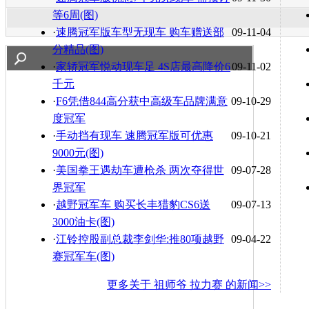
等6周(图)
·
速腾冠军版车型无现车 购车赠送部
09-11-04
分精品(图)
·
家轿冠军悦动现车足 4S店最高降价6
09-11-02
千元
·
F6凭借844高分获中高级车品牌满意
09-10-29
度冠军
·
手动挡有现车 速腾冠军版可优惠
09-10-21
9000元(图)
·
美国拳王遇劫车遭枪杀 两次夺得世
09-07-28
界冠军
·
越野冠军车 购买长丰猎豹CS6送
09-07-13
3000油卡(图)
·
江铃控股副总裁李剑华:推80项越野
09-04-22
赛冠军车(图)
更多关于
祖师爷 拉力赛
的新闻>>