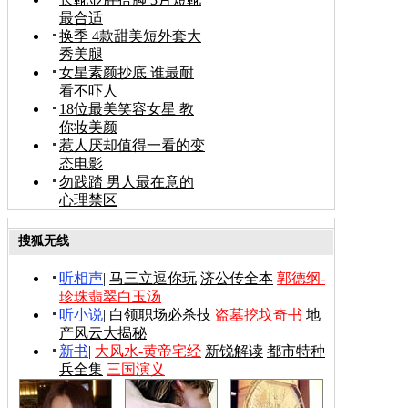
最合适
换季 4款甜美短外套大
秀美腿
女星素颜抄底 谁最耐
看不吓人
18位最美笑容女星 教
你妆美颜
惹人厌却值得一看的变
态电影
勿践踏 男人最在意的
心理禁区
搜狐无线
听相声
|
马三立逗你玩
济公传全本
郭德纲-
珍珠翡翠白玉汤
听小说
|
白领职场必杀技
盗墓挖坟奇书
地
产风云大揭秘
新书
|
大风水-黄帝宅经
新锐解读
都市特种
兵全集
三国演义