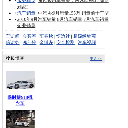
服务精英
|
东风乘用车曹智：东风风神让“满意
到家”
汽车销量
|
中汽协:9月销量155万 销量前十车型
2010年9月汽车销量
8月汽车销量
7月汽车销量
企业销量
车访间
|
会客室
|
车春秋
|
悟透社
|
超级经销商
信访办
|
魂斗轮
|
金狐谍
|
安全检测
|
汽车视频
更多 >>
保时捷918概
念车