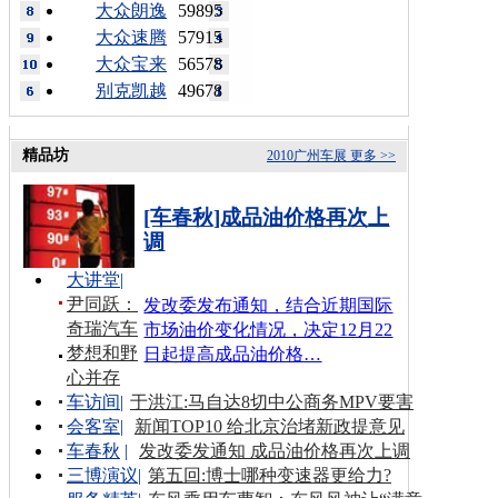
大众朗逸
59895
大众速腾
57915
大众宝来
56578
别克凯越
49678
精品坊
2010广州车展
更多 >>
[车春秋]成品油价格再次上
调
大讲堂
|
尹同跃：
发改委发布通知，结合近期国际
奇瑞汽车
市场油价变化情况，决定12月22
梦想和野
日起提高成品油价格…
心并存
车访间
|
于洪江:马自达8切中公商务MPV要害
会客室
|
新闻TOP10 给北京治堵新政提意见
车春秋
|
发改委发通知 成品油价格再次上调
三博演议
|
第五回:博士哪种变速器更给力?