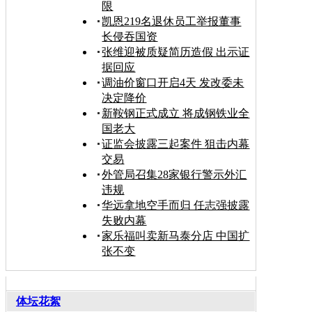
限
凯恩219名退休员工举报董事
长侵吞国资
张维迎被质疑简历造假 出示证
据回应
调油价窗口开启4天 发改委未
决定降价
新鞍钢正式成立 将成钢铁业全
国老大
证监会披露三起案件 狙击内幕
交易
外管局召集28家银行警示外汇
违规
华远拿地空手而归 任志强披露
失败内幕
家乐福叫卖新马泰分店 中国扩
张不变
体坛花絮