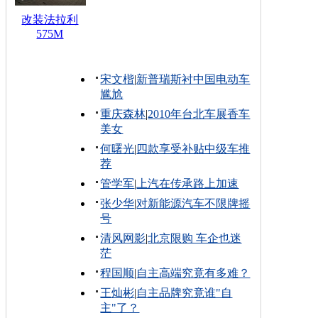
改装法拉利
575M
宋文楷
|
新普瑞斯衬中国电动车
尴尬
重庆森林
|
2010年台北车展香车
美女
何曙光
|
四款享受补贴中级车推
荐
管学军
|
上汽在传承路上加速
张少华
|
对新能源汽车不限牌摇
号
清风网影
|
北京限购 车企也迷
茫
程国顺
|
自主高端究竟有多难？
王灿彬
|
自主品牌究竟谁"自
主"了？