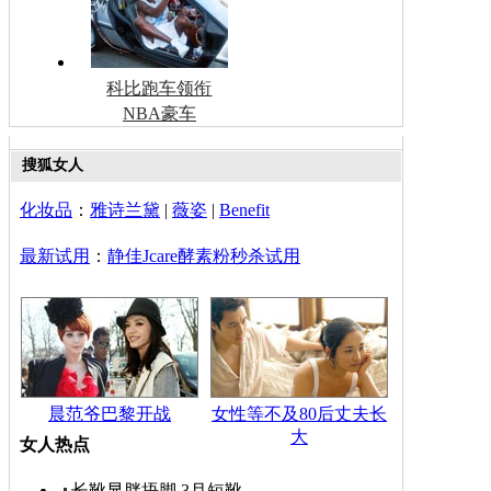
科比跑车领衔
NBA豪车
搜狐女人
化妆品
：
雅诗兰黛
|
薇姿
|
Benefit
最新试用
：
静佳Jcare酵素粉秒杀试用
晨范爷巴黎开战
女性等不及80后丈夫长
大
女人热点
长靴显胖捂脚 3月短靴