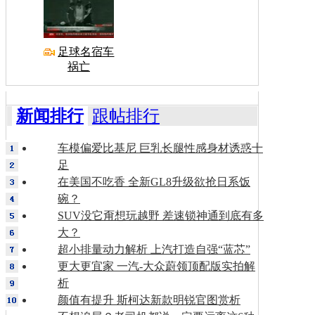
足球名宿车
祸亡
新闻排行
跟帖排行
车模偏爱比基尼 巨乳长腿性感身材诱惑十
足
在美国不吃香 全新GL8升级欲抢日系饭
碗？
SUV没它甭想玩越野 差速锁神通到底有多
大？
超小排量动力解析 上汽打造自强“蓝芯”
更大更宜家 一汽-大众蔚领顶配版实拍解
析
颜值有提升 斯柯达新款明锐官图赏析