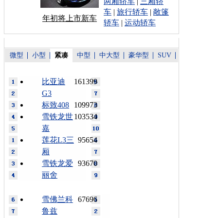
两厢轿车
|
三厢轿
车
|
旅行轿车
|
敞篷
年初将上市新车
轿车
|
运动轿车
微型
小型
紧凑
中型
中大型
豪华型
SUV
比亚迪
161399
G3
标致408
109973
雪铁龙世
103534
嘉
莲花L3三
95654
厢
雪铁龙爱
93670
丽舍
雪佛兰科
67696
鲁兹