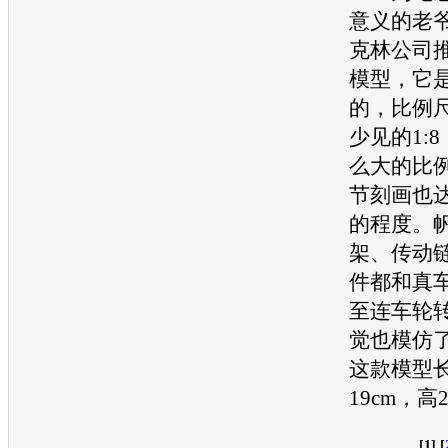
意义的老
克林公司
模型，它
的，比例
少见的1:
么大的比
节刻画也
的程度。
架、传动
件都和真
至连车轮
觉也模仿
这款模型长
19cm，高
[1] [