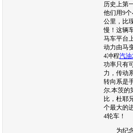
历史上第
他们用9个
公里，比
慢！这辆
马车平台
动力由马
4冲程
汽油
功率只有可
力，传动
转向系是
尔.本茨的
比，杜耶
个最大的
4轮车！
为纪念