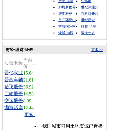
宏泰·美墅
铂铭郡
廊坊新世界
世纪鸿通州
智汇雅苑
万科首开台
首开熙悦山
世纪星城
首城国际中
顺鑫·华玺
绿城·御园
远洋一方
财经·理财·证券
更多 >>
当前
股票名称
价
晋亿实业
15.84
晋西车轴
21.81
哈飞股份
36.92
巨轮股份
14.58
交运股份
8.99
渤海活塞
12.44
更多
我国城市可用土地资源已近极