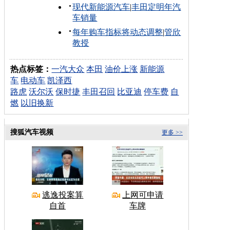
现代新能源汽车
|
丰田定明年汽
车销量
每年购车指标将动态调整
|
管欣
教授
热点标签：
一汽大众
本田
油价上涨
新能源
车
电动车
凯泽西
路虎
沃尔沃
保时捷
丰田召回
比亚迪
停车费
自
燃
以旧换新
搜狐汽车视频
更多 >>
逃逸投案算
上网可申请
自首
车牌