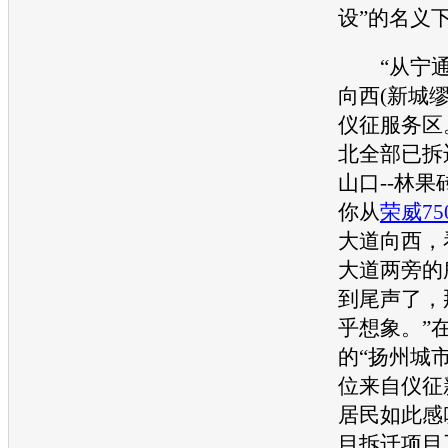
设”的名义
“从宁通
向西(新城
仪征服务区
北全部已拆
山口--林果
你从
荣威75
大道向西，
大道两旁的
到尾声了，
乎想象。”
的“扬州城
位来自仪征
居民如此感
目拆迁项目