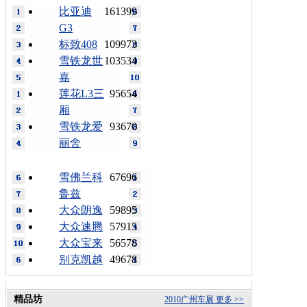
比亚迪
161399
G3
标致408
109973
雪铁龙世
103534
嘉
莲花L3三
95654
厢
雪铁龙爱
93670
丽舍
雪佛兰科
67696
鲁兹
大众朗逸
59895
大众速腾
57915
大众宝来
56578
别克凯越
49678
精品坊
2010广州车展
更多 >>