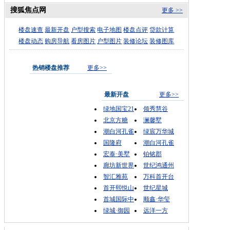
搜狐焦点网
更多 >>
楼盘速查
最新开盘
户型搜索
电子地图
楼盘点评
贷款计算
楼盘动态
购房导航
看房图片
户型图片
装修论坛
装修图库
热销楼盘推荐
更多>>
最新开盘
更多>>
绿地国宝21
领秀慧谷
北京方糖
澜馨墅
潮白河孔雀
绿宸万华城
国隆府
潮白河孔雀
宏泰·美墅
铂铭郡
廊坊新世界
世纪鸿通州
智汇雅苑
万科首开台
首开熙悦山
世纪星城
首城国际中
顺鑫·华玺
绿城·御园
远洋一方