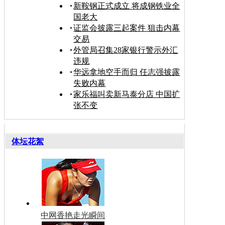
新鞍钢正式成立 将成钢铁业全
国老大
证监会披露三起案件 狙击内幕
交易
外管局召集28家银行警示外汇
违规
华远拿地空手而归 任志强披露
失败内幕
家乐福叫卖新马泰分店 中国扩
张不变
体坛花絮
中网香艳走光瞬间