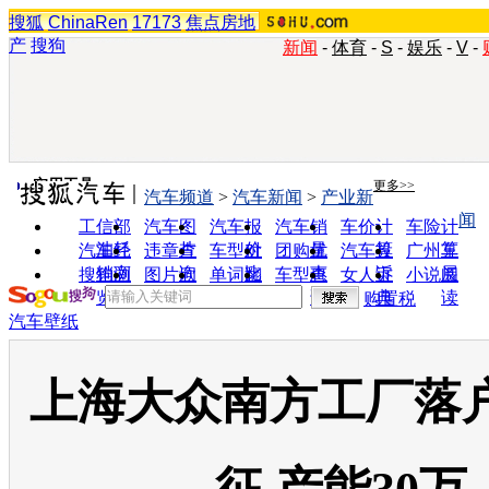
搜狐
ChinaRen
17173
焦点房地
产
搜狗
新闻
-
体育
-
S
-
娱乐
-
V
-
实用工具
更多>>
汽车频道
>
汽车新闻
>
产业新
闻
工信部
汽车图
汽车报
汽车销
车价计
车险计
油耗
片
价
量
算
算
汽车经
违章查
车型对
团购优
汽车投
广州车
销商
询
比
惠
诉
展
搜狗浏
图片欣
单词翻
车型查
女人宝
小说阅
览器
赏
译
询
典
读
购置税
汽车壁纸
上海大众南方工厂落