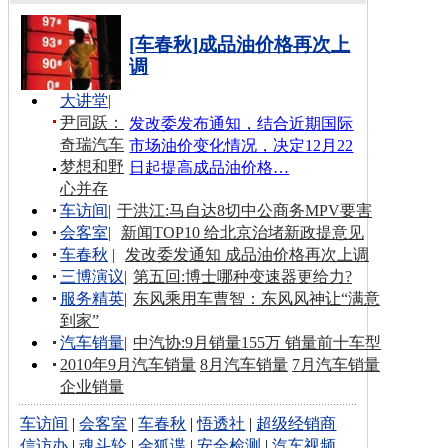
[车春秋]成品油价格再次上
调
大讲堂
|
尹同跃：
发改委发布通知，结合近期国际
奇瑞汽车
市场油价变化情况，决定12月22
梦想和野
日起提高成品油价格…
心并存
车访间
|
于洪江:马自达8切中公商务MPV要害
会客室
|
新闻TOP10 给北京治堵新政提意见
车春秋
|
发改委发通知 成品油价格再次上调
三博演议
|
第五回:博士哪种变速器更给力?
服务精英
|
东风乘用车曹智：东风风神让“满意
到家”
汽车销量
|
中汽协:9月销量155万 销量前十车型
2010年9月汽车销量
8月汽车销量
7月汽车销量
企业销量
车访间
|
会客室
|
车春秋
|
悟透社
|
超级经销商
信访办
|
魂斗轮
|
金狐谍
|
安全检测
|
汽车视频