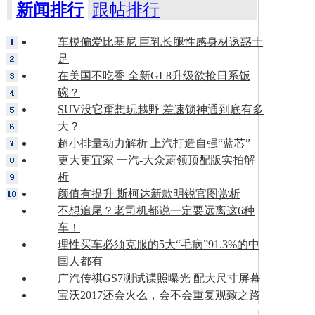
新闻排行
跟帖排行
车模偏爱比基尼 巨乳长腿性感身材诱惑十
足
在美国不吃香 全新GL8升级欲抢日系饭
碗？
SUV没它甭想玩越野 差速锁神通到底有多
大？
超小排量动力解析 上汽打造自强“蓝芯”
更大更宜家 一汽-大众蔚领顶配版实拍解
析
颜值有提升 斯柯达新款明锐官图赏析
不想追尾？老司机都说一定要远离这6种
车！
理性买车必须克服的5大“毛病”91.3%的中
国人都有
广汽传祺GS7测试谍照曝光 配大尺寸屏幕
宝沃2017还会火么，会不会重复观致之路