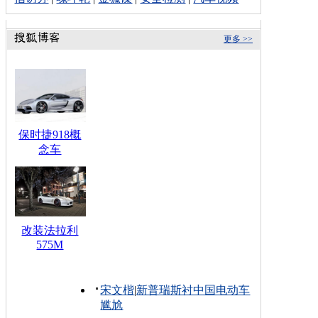
更多 >>
保时捷918概
念车
改装法拉利
575M
宋文楷
|
新普瑞斯衬中国电动车
尴尬