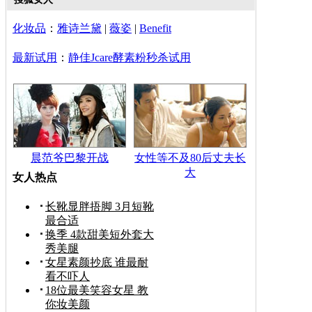
化妆品
：
雅诗兰黛
|
薇姿
|
Benefit
最新试用
：
静佳Jcare酵素粉秒杀试用
晨范爷巴黎开战
女性等不及80后丈夫长
大
女人热点
长靴显胖捂脚 3月短靴
最合适
换季 4款甜美短外套大
秀美腿
女星素颜抄底 谁最耐
看不吓人
18位最美笑容女星 教
你妆美颜