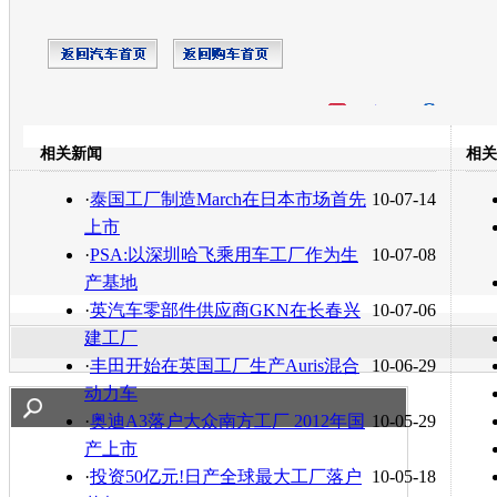
开心网
人人网
豆瓣
相关新闻
相关
转发至：
·
泰国工厂制造March在日本市场首先
10-07-14
上市
·
PSA:以深圳哈飞乘用车工厂作为生
10-07-08
产基地
·
英汽车零部件供应商GKN在长春兴
10-07-06
建工厂
·
丰田开始在英国工厂生产Auris混合
10-06-29
动力车
·
奥迪A3落户大众南方工厂 2012年国
10-05-29
产上市
·
投资50亿元!日产全球最大工厂落户
10-05-18