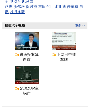
车
电动车
凯泽西
路虎
沃尔沃
保时捷
丰田召回
比亚迪
停车费
自
燃
以旧换新
搜狐汽车视频
更多 >>
逃逸投案算
上网可申请
自首
车牌
足球名宿车
祸亡