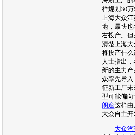
海新工厂的
样规划30
上海大众
江
地，最快也将
右投产。但
清楚
上海大
将投产什么
人士指出，
新的主力产
众
率先导入
征新工厂未
型可能偏向于
朗逸
这样由
大众
自主开
大众汽