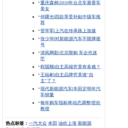
重庆森林
|
2010年台北车展香车
美女
何曙光
|
四款享受补贴中级车推
荐
管学军
|
上汽在传承路上加速
张少华
|
对新能源汽车不限牌摇
号
清风网影
|
北京限购 车企也迷
茫
程国顺
|
自主高端究竟有多难？
王灿彬
|
自主品牌究竟谁"自
主"了？
现代新能源汽车
|
丰田定明年汽
车销量
每年购车指标将动态调整
|
管欣
教授
热点标签：
一汽大众
本田
油价上涨
新能源