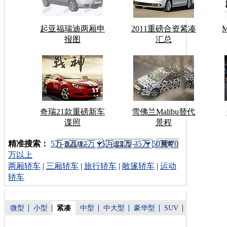
起亚福瑞迪两厢申
2011重磅合资紧凑
报图
汇总
奇瑞21款重磅新车
雪佛兰Malibu替代
谍照
景程
车型搜索：
精准搜索：
5万
8万
12万
15万
22万
35万
50万
70
万以上
两厢轿车
|
三厢轿车
|
旅行轿车
|
敞篷轿车
|
运动
轿车
微型
小型
紧凑
中型
中大型
豪华型
SUV