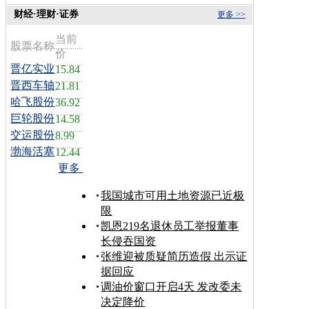
财经·理财·证券
更多 >>
当前
股票名称
价
晋亿实业
15.84
晋西车轴
21.81
哈飞股份
36.92
巨轮股份
14.58
交运股份
8.99
渤海活塞
12.44
更多
我国城市可用土地资源已近极
限
凯恩219名退休员工举报董事
长侵吞国资
张维迎被质疑简历造假 出示证
据回应
调油价窗口开启4天 发改委未
决定降价