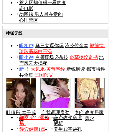
惹人厌却值得一看的变
态电影
勿践踏 男人最在意的
心理禁区
搜狐无线
听相声
|
马三立逗你玩
济公传全本
郭德纲-
珍珠翡翠白玉汤
听小说
|
白领职场必杀技
盗墓挖坟奇书
地
产风云大揭秘
新书
|
大风水-黄帝宅经
新锐解读
都市特种
兵全集
三国演义
叶倩彤-奉子成
自我调理肩劲
如何改变居家
禅商-企业家修
心态改变命运
婚
腰
风水
炼!
解析
经穴健康1点
养生12字诀孔