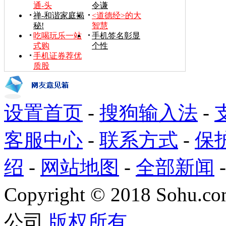
通-头
令谦
禅-和谐家庭揭
<道德经>的大
秘!
智慧
吃喝玩乐一站
手机签名彰显
式购
个性
手机证券荐优
质股
设置首页
-
搜狗输入法
-
客服中心
-
联系方式
-
保
绍
-
网站地图
-
全部新闻
Copyright
©
2018 Sohu.com
公司
版权所有