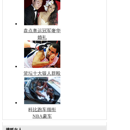
盘点奥运冠军奢华
婚礼
篮坛十大骇人群殴
科比跑车领衔
NBA豪车
搜狐女人