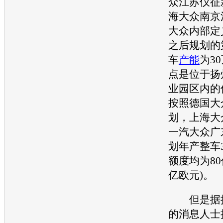
众
江苏仪征
海大众
南京
大众
内部定
之后规划的
车
产能
为3
点是位于扬
业园区内的
按照德国
大
划，
上海大
一汽大众
广
划年产整车
额度均为80
亿欧元)。
但是据接
的消息人士