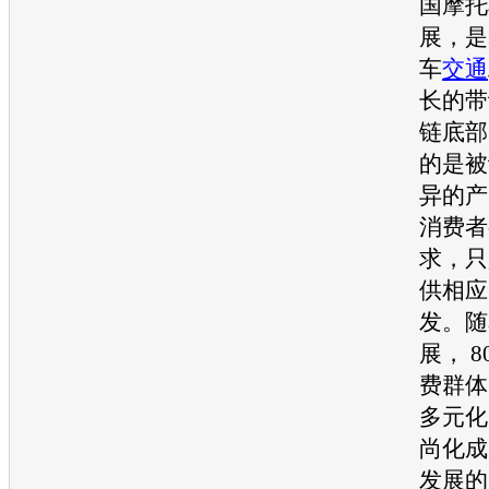
国摩托
展，是
车
交通
长的带
链底部
的是被
异的产
消费者
求，只
供相应
发。随
展， 8
费群体
多元化
尚化成
发展的