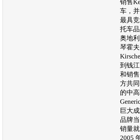
销售Ke
车，并
最具竞
托车品
奥地利
琴霍夫(M
Kirsc
到钱江
和销售
方共同
的中高
Gene
巨大成功
品牌当
销量就
2005