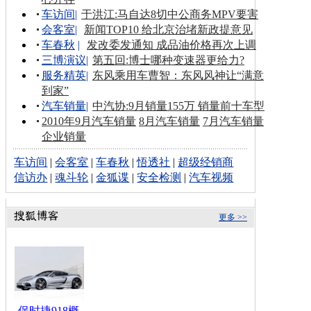
车访间
|
于洪江:马自达8切中公商务MPV要害
会客室
|
新闻TOP10 给北京治堵新政提意见
车春秋
|
发改委发通知 成品油价格再次上调
三博演议
|
第五回:博士哪种变速器更给力?
服务精英
|
东风乘用车曹智：东风风神让“满意
到家”
汽车销量
|
中汽协:9月销量155万 销量前十车型
2010年9月汽车销量
8月汽车销量
7月汽车销量
企业销量
车访间
|
会客室
|
车春秋
|
悟透社
|
超级经销商
信访办
|
魂斗轮
|
金狐谍
|
安全检测
|
汽车视频
更多 >>
保时捷918概