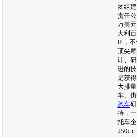
团组建
责任公
万美元
大利百年
lli
顶尖摩
计、研
进的技
是获得
大排量
车、街
跑车
研
持，一
托车企
250c