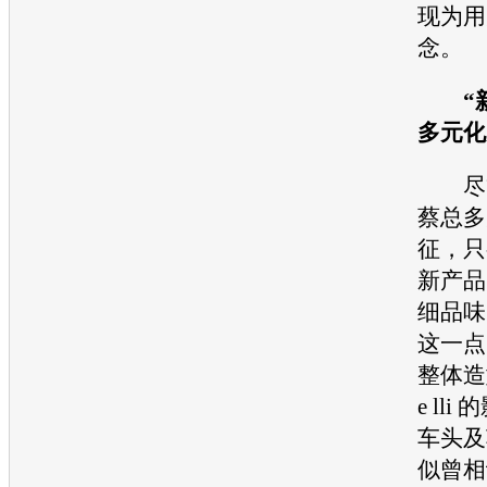
现为用
念。
“新
多元化
尽管
蔡总多
征，只
新产品
细品味
这一点
整体造型
e ll
车头及
似曾相