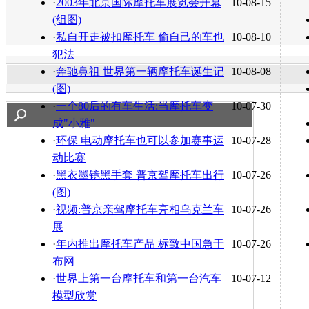
·
2003年北京国际摩托车展览会开幕
10-08-15
(组图)
·
私自开走被扣摩托车 偷自己的车也
10-08-10
犯法
·
奔驰鼻祖 世界第一辆摩托车诞生记
10-08-08
(图)
·
一个80后的有车生活:当摩托车变
10-07-30
成"小雅"
·
环保 电动摩托车也可以参加赛事运
10-07-28
动比赛
·
黑衣墨镜黑手套 普京驾摩托车出行
10-07-26
(图)
·
视频:普京亲驾摩托车亮相乌克兰车
10-07-26
展
·
年内推出摩托车产品 标致中国急于
10-07-26
布网
·
世界上第一台摩托车和第一台汽车
10-07-12
模型欣赏