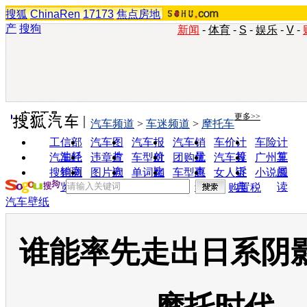
搜狐
ChinaRen
17173
焦点房地
产
搜狗
新闻
-
体育
-
S
-
娱乐
-
V
-
实用工具
更多>>
汽车频道
>
车迷频道
>
摩托车
工信部
汽车图
汽车报
汽车销
车价计
车险计
油耗
片
价
量
算
算
汽车经
违章查
车型对
团购优
汽车投
广州车
销商
询
比
惠
诉
展
搜狗浏
图片欣
单词翻
车型查
女人宝
小说阅
览器
赏
译
询
典
读
购置税
汽车壁纸
谁能率先走出日系阴影