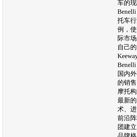
车的现
Bene
托车行
例，使
际市场
自己的
Keewa
Bene
国内外
的销售
摩托构
最新的
术、进
前沿阵
团建立
品牌格