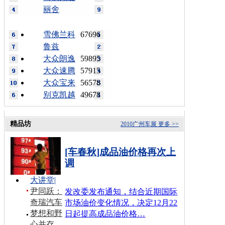
丽舍
雪佛兰科
67696
鲁兹
大众朗逸
59895
大众速腾
57915
大众宝来
56578
别克凯越
49678
精品坊
2010广州车展
更多 >>
[车春秋]成品油价格再次上
调
大讲堂
|
尹同跃：
发改委发布通知，结合近期国际
奇瑞汽车
市场油价变化情况，决定12月22
梦想和野
日起提高成品油价格…
心并存