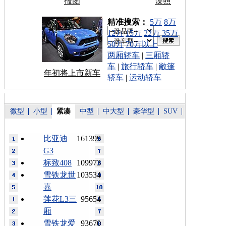
报图
谍照
车型搜索：
精准搜索：
5万
8万
12万
15万
22万
35万
50万
70万以上
两厢轿车
|
三厢轿
车
|
旅行轿车
|
敞篷
年初将上市新车
轿车
|
运动轿车
微型
小型
紧凑
中型
中大型
豪华型
SUV
比亚迪
161399
G3
标致408
109973
雪铁龙世
103534
嘉
莲花L3三
95654
厢
雪铁龙爱
93670