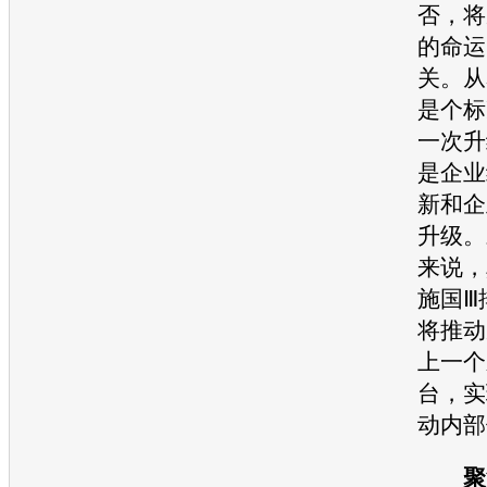
否，将
的命运
关。从
是个标
一次升
是企业
新和企
升级。
来说，
施国Ⅲ
将推动
上一个
台，实
动内部
聚