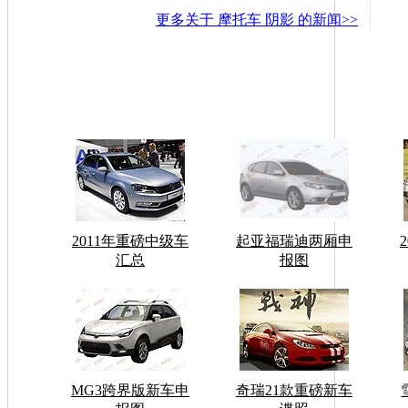
更多关于
摩托车 阴影
的新闻>>
2011年重磅中级车
起亚福瑞迪两厢申
汇总
报图
MG3跨界版新车申
奇瑞21款重磅新车