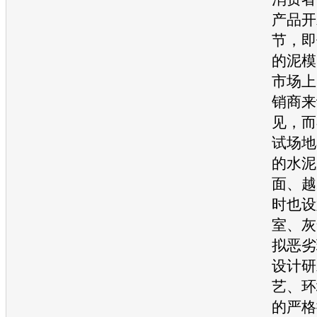
产品开
节，即
的泥模
市场上
销商来
见，而
试场地
的水泥
面、越
时也设
室、灰
拟恶劣
设计研
艺、环
的严格