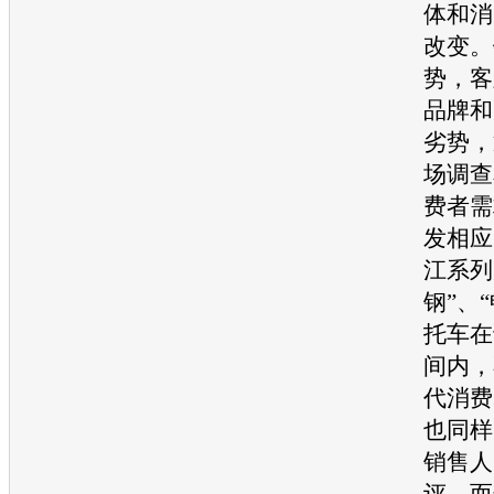
体和消
改变。
势，客
品牌和
劣势，
场调查
费者需
发相应
江系列
钢”、
托车在
间内，
代消费
也同样
销售人
评，而