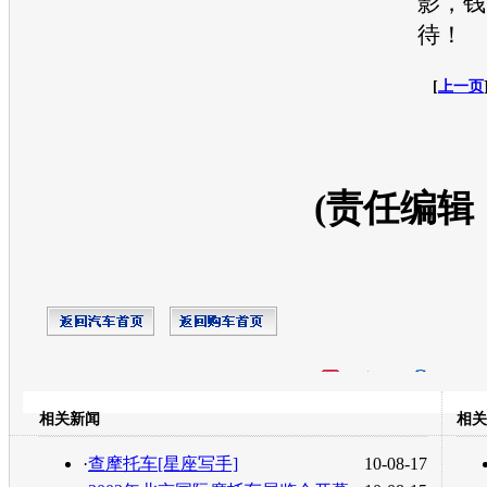
影，钱
待！
[
上一页
(责任编辑
开心网
人人网
豆瓣
相关新闻
相关
转发至：
·
查摩托车[星座写手]
10-08-17