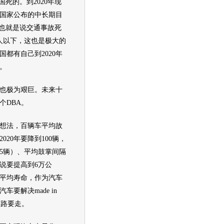
国死的。到2020年现
国家公布的中长期目
，也就是说交通事故死
人以下，这也是极大的
国都有自己到2020年
。
极为艰巨。未来十
个DBA。
法，百辆车平均故
020年要降到100辆，
95辆）、平均鼓掌间隔
说要提高到6万公
平均寿命，作为汽车
车要解决made in
长的路要走。