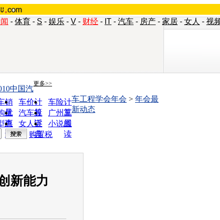
新闻
-
体育
-
S
-
娱乐
-
V
-
财经
-
IT
-
汽车
-
房产
-
家居
-
女人
-
视
更多>>
010中国汽
车工程学会年会
>
年会最
车销
车价计
车险计
新动态
量
算
算
购优
汽车投
广州车
惠
诉
展
型查
女人宝
小说阅
询
典
读
购置税
创新能力