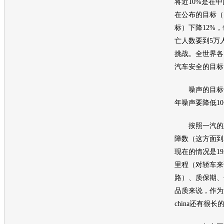
将近10%是在中
在公布的目标（
标）下降12%
亡人数要到5万
挑战。全世界各
汽车安全的目标
噪声的目标也
年噪声要降低10
按照一汽的想
障数（这方面到2
现在的情况是1
里程（对轿车来
路）、质保期、
品质来说，作为汽
china还有很