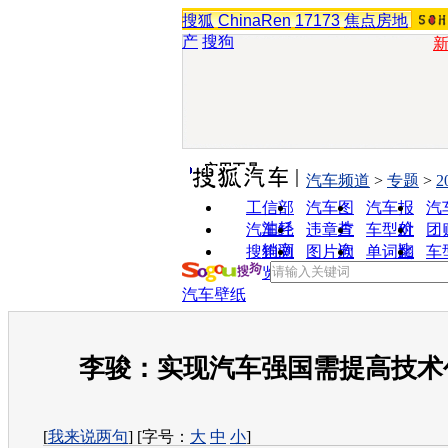
搜狐
ChinaRen
17173
焦点房地
产
搜狗
实用工具
汽车频道
>
专题
>
2
工信部
汽车图
汽车报
汽
油耗
片
价
汽车经
违章查
车型对
团
销商
询
比
搜狗浏
图片欣
单词翻
车
览器
赏
译
汽车壁纸
李骏：实现汽车强国需提高技术
[
我来说两句
] [字号：
大
中
小
]