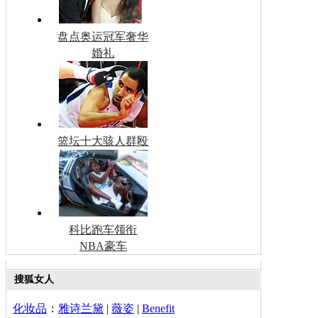
盘点奥运冠军奢华
婚礼
篮坛十大骇人群殴
科比跑车领衔
NBA豪车
搜狐女人
化妆品
：
雅诗兰黛
|
薇姿
|
Benefit