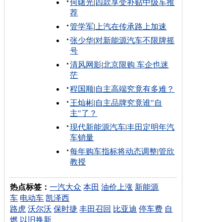
何曙光
|
四款享受补贴中级车推
荐
管学军
|
上汽在传承路上加速
张少华
|
对新能源汽车不限牌摇
号
清风网影
|
北京限购 车企也迷
茫
程国顺
|
自主高端究竟有多难？
王灿彬
|
自主品牌究竟谁"自
主"了？
现代新能源汽车
|
丰田定明年汽
车销量
每年购车指标将动态调整
|
管欣
教授
热点标签：
一汽大众
本田
油价上涨
新能源
车
电动车
凯泽西
路虎
沃尔沃
保时捷
丰田召回
比亚迪
停车费
自
燃
以旧换新