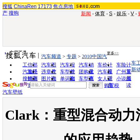
搜狐
ChinaRen
17173
焦点房地
产
搜狗
新闻
-
体育
-
S
-
娱乐
-
V
-
实用工具
更多>>
汽车频道
>
专题
>
2010中国汽
车
工信部
汽车图
汽车报
汽车销
车价计
车险计
新
油耗
片
价
量
算
算
汽车经
违章查
车型对
团购优
汽车投
广州车
销商
询
比
惠
诉
展
搜狗浏
图片欣
单词翻
车型查
女人宝
小说阅
览器
赏
译
询
典
读
购置税
汽车壁纸
Clark：重型混合动