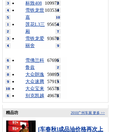
标致408
109973
雪铁龙世
103534
嘉
莲花L3三
95654
厢
雪铁龙爱
93670
丽舍
雪佛兰科
67696
鲁兹
大众朗逸
59895
大众速腾
57915
大众宝来
56578
别克凯越
49678
精品坊
2010广州车展
更多 >>
[车春秋]成品油价格再次上