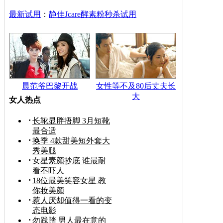
最新试用
：
静佳Jcare酵素粉秒杀试用
晨范爷巴黎开战
女性等不及80后丈夫长
大
女人热点
长靴显胖捂脚 3月短靴
最合适
换季 4款甜美短外套大
秀美腿
女星素颜抄底 谁最耐
看不吓人
18位最美笑容女星 教
你妆美颜
惹人厌却值得一看的变
态电影
勿践踏 男人最在意的