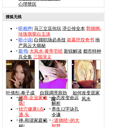
心理禁区
搜狐无线
听相声
|
马三立逗你玩
济公传全本
郭德纲-
珍珠翡翠白玉汤
听小说
|
白领职场必杀技
盗墓挖坟奇书
地
产风云大揭秘
新书
|
大风水-黄帝宅经
新锐解读
都市特种
兵全集
三国演义
叶倩彤-奉子成
自我调理肩劲
如何改变居家
禅商-企业家修
心态改变命运
婚
腰
风水
炼!
解析
经穴健康1点
养生12字诀孔
通-头
令谦
禅-和谐家庭揭
<道德经>的大
秘!
智慧