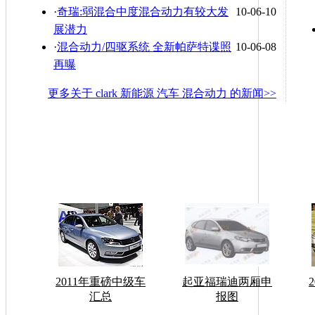
·
奇瑞:弱混合中度混合动力有较大发
10-06-10
展潜力
·
混合动力/四驱系统 全新帕萨特谍照
10-06-08
再曝
更多关于
clark 新能源 汽车 混合动力
的新闻>>
2011年重磅中级车
起亚福瑞迪两厢申
汇总
报图