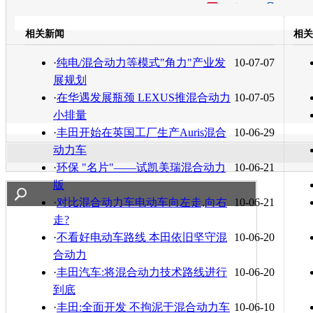
开心网
人人网
豆瓣
相关新闻
相关
转发至：
·
纯电/混合动力等模式"角力"产业发
10-07-07
展规划
·
在华遇发展瓶颈 LEXUS推混合动力
10-07-05
小排量
·
丰田开始在英国工厂生产Auris混合
10-06-29
动力车
·
环保 "名片"——试凯美瑞混合动力
10-06-21
版
·
对比混合动力车电动车向左走,向右
10-06-21
走?
·
不看好电动车路线 本田依旧坚守混
10-06-20
合动力
·
丰田汽车:将混合动力技术路线进行
10-06-20
到底
·
丰田:全面开发 不拘泥于混合动力车
10-06-10