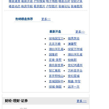
楼盘速查
最新开盘
户型搜索
电子地图
楼盘点评
贷款计算
楼盘动态
购房导航
看房图片
户型图片
装修论坛
装修图库
热销楼盘推荐
更多>>
最新开盘
更多>>
绿地国宝21
领秀慧谷
北京方糖
澜馨墅
潮白河孔雀
绿宸万华城
国隆府
潮白河孔雀
宏泰·美墅
铂铭郡
廊坊新世界
世纪鸿通州
智汇雅苑
万科首开台
首开熙悦山
世纪星城
首城国际中
顺鑫·华玺
绿城·御园
远洋一方
财经·理财·证券
更多 >>