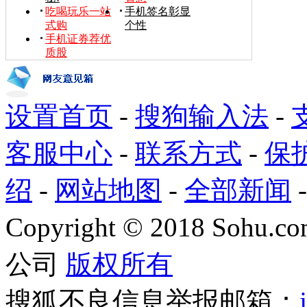
吃喝玩乐一站
手机签名彰显
式购
个性
手机证券荐优
质股
设置首页
-
搜狗输入法
-
客服中心
-
联系方式
-
保
绍
-
网站地图
-
全部新闻
Copyright
©
2018 Sohu.com
公司
版权所有
搜狐不良信息举报邮箱：