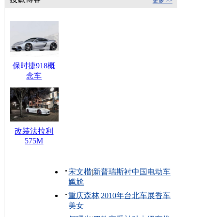
更多 >>
保时捷918概
念车
改装法拉利
575M
宋文楷
|
新普瑞斯衬中国电动车
尴尬
重庆森林
|
2010年台北车展香车
美女