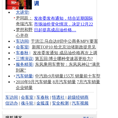
调
大讲堂
|
尹同跃：
发改委发布通知，结合近期国际
奇瑞汽车
市场油价变化情况，决定12月22
梦想和野
日起提高成品油价格…
心并存
车访间
|
于洪江:马自达8切中公商务MPV要害
会客室
|
新闻TOP10 给北京治堵新政提意见
车春秋
|
发改委发通知 成品油价格再次上调
三博演议
|
第五回:博士哪种变速器更给力?
服务精英
|
东风乘用车曹智：东风风神让“满意
到家”
汽车销量
|
中汽协:9月销量155万 销量前十车型
2010年9月汽车销量
8月汽车销量
7月汽车销量
企业销量
车访间
|
会客室
|
车春秋
|
悟透社
|
超级经销商
信访办
|
魂斗轮
|
金狐谍
|
安全检测
|
汽车视频