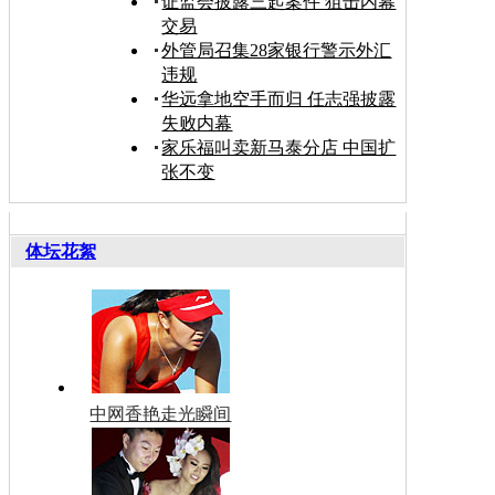
证监会披露三起案件 狙击内幕
交易
外管局召集28家银行警示外汇
违规
华远拿地空手而归 任志强披露
失败内幕
家乐福叫卖新马泰分店 中国扩
张不变
体坛花絮
中网香艳走光瞬间