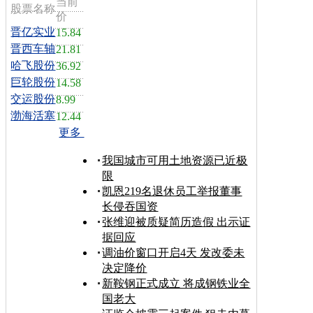
当前
股票名称
价
晋亿实业
15.84
晋西车轴
21.81
哈飞股份
36.92
巨轮股份
14.58
交运股份
8.99
渤海活塞
12.44
更多
我国城市可用土地资源已近极
限
凯恩219名退休员工举报董事
长侵吞国资
张维迎被质疑简历造假 出示证
据回应
调油价窗口开启4天 发改委未
决定降价
新鞍钢正式成立 将成钢铁业全
国老大