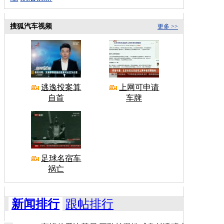
搜狐汽车视频
更多 >>
逃逸投案算
上网可申请
自首
车牌
足球名宿车
祸亡
新闻排行
跟帖排行