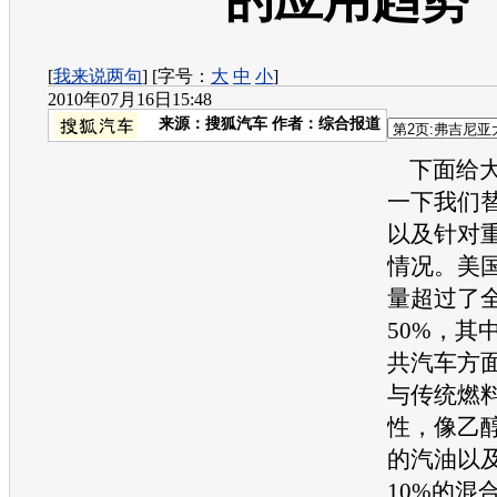
的应用趋势
[
我来说两句
] [字号：
大
中
小
]
2010年07月16日15:48
来源：
搜狐汽车
作者：综合报道
下面给大
一下我们
以及针对
情况。美
量超过了
50%，其
共汽车方
与传统燃
性，像乙
的
汽油
以
10%的混