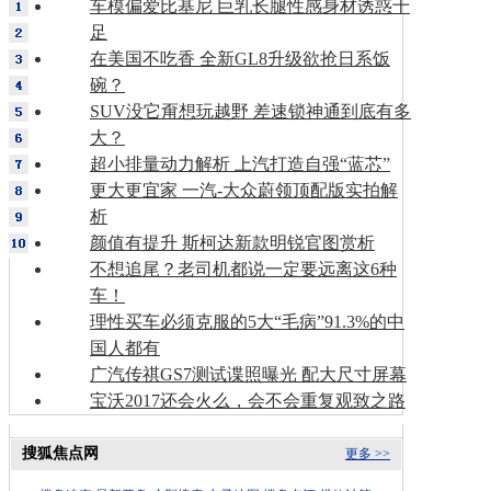
车模偏爱比基尼 巨乳长腿性感身材诱惑十
足
在美国不吃香 全新GL8升级欲抢日系饭
碗？
SUV没它甭想玩越野 差速锁神通到底有多
大？
超小排量动力解析 上汽打造自强“蓝芯”
更大更宜家 一汽-大众蔚领顶配版实拍解
析
颜值有提升 斯柯达新款明锐官图赏析
不想追尾？老司机都说一定要远离这6种
车！
理性买车必须克服的5大“毛病”91.3%的中
国人都有
广汽传祺GS7测试谍照曝光 配大尺寸屏幕
宝沃2017还会火么，会不会重复观致之路
搜狐焦点网
更多 >>