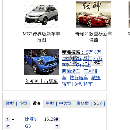
MG3跨界版新车申
奇瑞21款重磅新车
报图
谍照
车型搜索：
精准搜索：
5万
8万
12万
15万
22万
35万
50万
70万以上
两厢轿车
|
三厢轿
车
|
旅行轿车
|
敞篷
年初将上市新车
轿车
|
运动轿车
微型
小型
紧凑
中型
中大型
豪华型
SUV
比亚迪
161399
G3