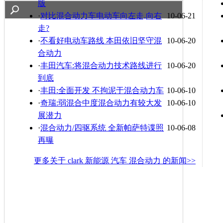
版
·
对比混合动力车电动车向左走,向右
10-06-21
走?
·
不看好电动车路线 本田依旧坚守混
10-06-20
合动力
·
丰田汽车:将混合动力技术路线进行
10-06-20
到底
·
丰田:全面开发 不拘泥于混合动力车
10-06-10
·
奇瑞:弱混合中度混合动力有较大发
10-06-10
展潜力
·
混合动力/四驱系统 全新帕萨特谍照
10-06-08
再曝
更多关于
clark 新能源 汽车 混合动力
的新闻>>