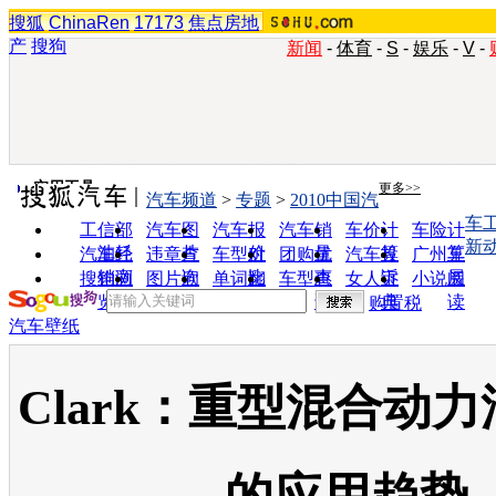
搜狐
ChinaRen
17173
焦点房地
产
搜狗
新闻
-
体育
-
S
-
娱乐
-
V
-
实用工具
更多>>
汽车频道
>
专题
>
2010中国汽
车
工信部
汽车图
汽车报
汽车销
车价计
车险计
新
油耗
片
价
量
算
算
汽车经
违章查
车型对
团购优
汽车投
广州车
销商
询
比
惠
诉
展
搜狗浏
图片欣
单词翻
车型查
女人宝
小说阅
览器
赏
译
询
典
读
购置税
汽车壁纸
Clark：重型混合动