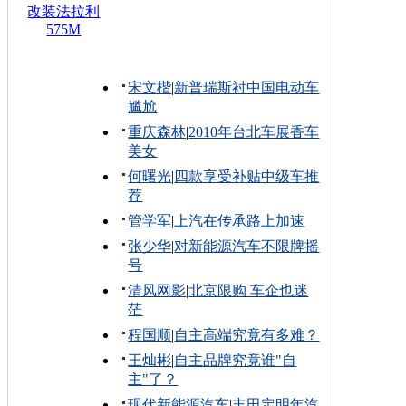
改装法拉利
575M
宋文楷
|
新普瑞斯衬中国电动车
尴尬
重庆森林
|
2010年台北车展香车
美女
何曙光
|
四款享受补贴中级车推
荐
管学军
|
上汽在传承路上加速
张少华
|
对新能源汽车不限牌摇
号
清风网影
|
北京限购 车企也迷
茫
程国顺
|
自主高端究竟有多难？
王灿彬
|
自主品牌究竟谁"自
主"了？
现代新能源汽车
|
丰田定明年汽