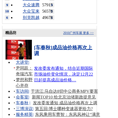
大众速腾
57915
大众宝来
56578
别克凯越
49678
精品坊
2010广州车展
更多 >>
[车春秋]成品油价格再次上
调
大讲堂
|
尹同跃：
发改委发布通知，结合近期国际
奇瑞汽车
市场油价变化情况，决定12月22
梦想和野
日起提高成品油价格…
心并存
车访间
|
于洪江:马自达8切中公商务MPV要害
会客室
|
新闻TOP10 给北京治堵新政提意见
车春秋
|
发改委发通知 成品油价格再次上调
三博演议
|
第五回:博士哪种变速器更给力?
服务精英
|
东风乘用车曹智：东风风神让“满意