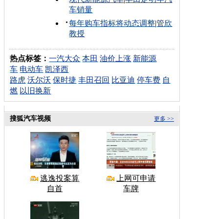
车销量
每年购车指标将动态调整
|
管欣
教授
热点标签：
一汽大众
本田
油价上涨
新能源
车
电动车
凯泽西
路虎
沃尔沃
保时捷
丰田召回
比亚迪
停车费
自
燃
以旧换新
搜狐汽车视频
更多 >>
逃逸投案算
上网可申请
自首
车牌