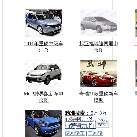
2011年重磅中级车
起亚福瑞迪两厢申
汇总
报图
MG3跨界版新车申
奇瑞21款重磅新车
报图
谍照
车型搜索：
精准搜索：
5万
8万
12万
15万
22万
35万
50万
70万以上
两厢轿车
|
三厢轿