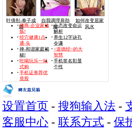
叶倩彤-奉子成
自我调理肩劲
如何改变居家
禅商-企业家修
心态改变命运
婚
腰
风水
炼!
解析
经穴健康1点
养生12字诀孔
通-头
令谦
禅-和谐家庭揭
<道德经>的大
秘!
智慧
吃喝玩乐一站
手机签名彰显
式购
个性
手机证券荐优
质股
设置首页
-
搜狗输入法
-
客服中心
-
联系方式
-
保