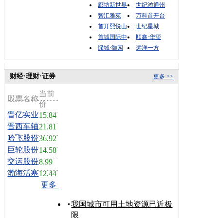
廊坊新世界
世纪鸿通州
智汇雅苑
万科首开台
首开熙悦山
世纪星城
首城国际中
顺鑫·华玺
绿城·御园
远洋一方
财经·理财·证券
更多 >>
当前
股票名称
价
晋亿实业
15.84
晋西车轴
21.81
哈飞股份
36.92
巨轮股份
14.58
交运股份
8.99
渤海活塞
12.44
更多
我国城市可用土地资源已近极
限