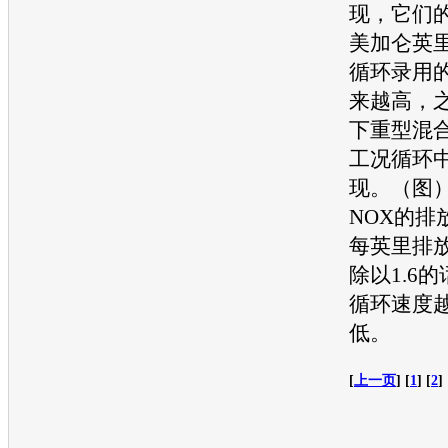
现，它们
美加仑英
循环录用
来越高，
下重型混
工况循环
现。（图
NOX的排
每英里排
除以1.6
循环速度
低。
[
上一页
] [
1
] [
2
] 