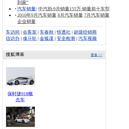
到家”
汽车销量
|
中汽协:9月销量155万 销量前十车型
2010年9月汽车销量
8月汽车销量
7月汽车销量
企业销量
车访间
|
会客室
|
车春秋
|
悟透社
|
超级经销商
信访办
|
魂斗轮
|
金狐谍
|
安全检测
|
汽车视频
更多 >>
保时捷918概
念车