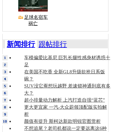
足球名宿车
祸亡
新闻排行
跟帖排行
车模偏爱比基尼 巨乳长腿性感身材诱惑十
足
在美国不吃香 全新GL8升级欲抢日系饭
碗？
SUV没它甭想玩越野 差速锁神通到底有多
大？
超小排量动力解析 上汽打造自强“蓝芯”
更大更宜家 一汽-大众蔚领顶配版实拍解
析
颜值有提升 斯柯达新款明锐官图赏析
不想追尾？老司机都说一定要远离这6种