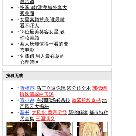
最合适
换季 4款甜美短外套大
秀美腿
女星素颜抄底 谁最耐
看不吓人
18位最美笑容女星 教
你妆美颜
惹人厌却值得一看的变
态电影
勿践踏 男人最在意的
心理禁区
搜狐无线
听相声
|
马三立逗你玩
济公传全本
郭德纲-
珍珠翡翠白玉汤
听小说
|
白领职场必杀技
盗墓挖坟奇书
地
产风云大揭秘
新书
|
大风水-黄帝宅经
新锐解读
都市特种
兵全集
三国演义