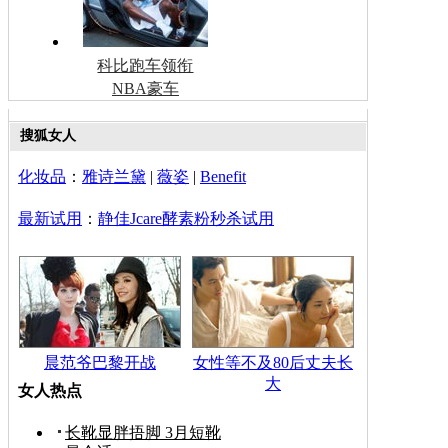
科比跑车领衔
NBA豪车
搜狐女人
化妆品
：
雅诗兰黛
|
薇姿
|
Benefit
最新试用
：
静佳Jcare酵素粉秒杀试用
晨范爷巴黎开战
女性等不及80后丈夫长
大
女人热点
长靴显胖捂脚 3月短靴