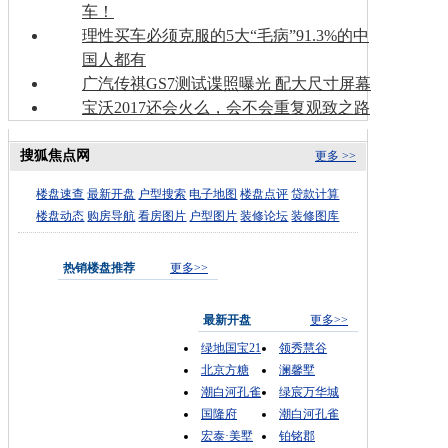
车！
理性买车必须克服的5大“毛病”91.3%的中
国人都有
广汽传祺GS7测试谍照曝光 配大尺寸屏幕
宝沃2017还会火么，会不会重复观致之路
搜狐焦点网
更多 >>
楼盘速查
最新开盘
户型搜索
电子地图
楼盘点评
贷款计算
楼盘动态
购房导航
看房图片
户型图片
装修论坛
装修图库
热销楼盘推荐
更多>>
最新开盘
更多>>
绿地国宝21
领秀慧谷
北京方糖
澜馨墅
潮白河孔雀
绿宸万华城
国隆府
潮白河孔雀
宏泰·美墅
铂铭郡