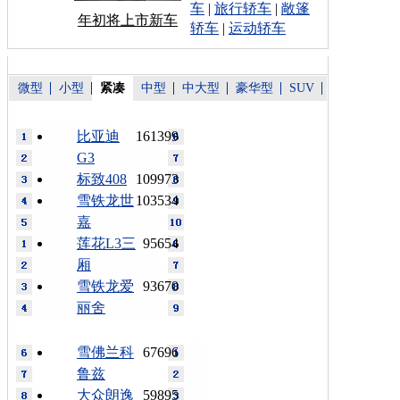
车
|
旅行轿车
|
敞篷
年初将上市新车
轿车
|
运动轿车
微型
小型
紧凑
中型
中大型
豪华型
SUV
比亚迪
161399
G3
标致408
109973
雪铁龙世
103534
嘉
莲花L3三
95654
厢
雪铁龙爱
93670
丽舍
雪佛兰科
67696
鲁兹
大众朗逸
59895