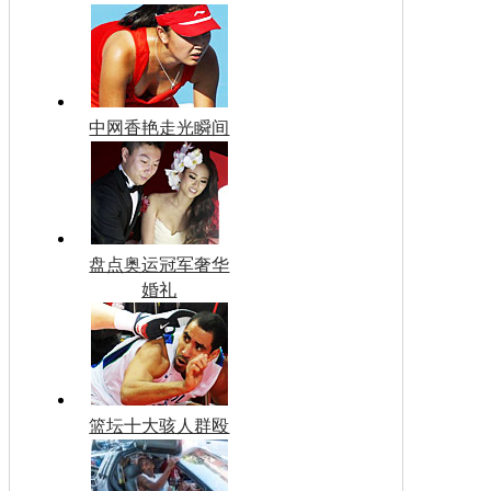
中网香艳走光瞬间
盘点奥运冠军奢华
婚礼
篮坛十大骇人群殴