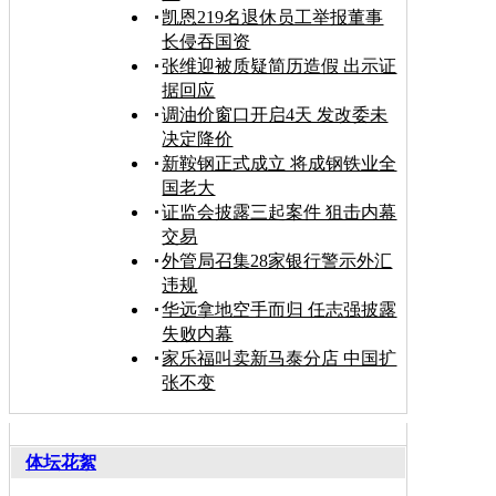
凯恩219名退休员工举报董事
长侵吞国资
张维迎被质疑简历造假 出示证
据回应
调油价窗口开启4天 发改委未
决定降价
新鞍钢正式成立 将成钢铁业全
国老大
证监会披露三起案件 狙击内幕
交易
外管局召集28家银行警示外汇
违规
华远拿地空手而归 任志强披露
失败内幕
家乐福叫卖新马泰分店 中国扩
张不变
体坛花絮