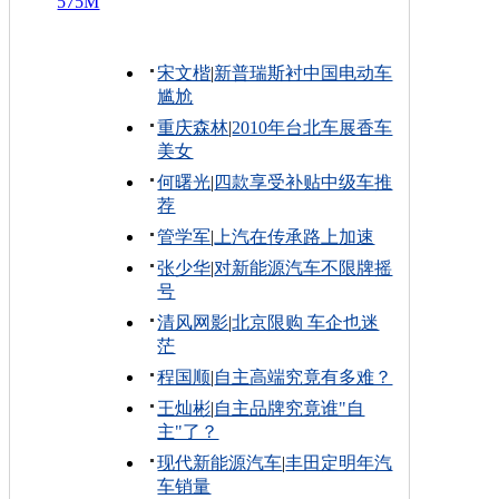
575M
宋文楷
|
新普瑞斯衬中国电动车
尴尬
重庆森林
|
2010年台北车展香车
美女
何曙光
|
四款享受补贴中级车推
荐
管学军
|
上汽在传承路上加速
张少华
|
对新能源汽车不限牌摇
号
清风网影
|
北京限购 车企也迷
茫
程国顺
|
自主高端究竟有多难？
王灿彬
|
自主品牌究竟谁"自
主"了？
现代新能源汽车
|
丰田定明年汽
车销量