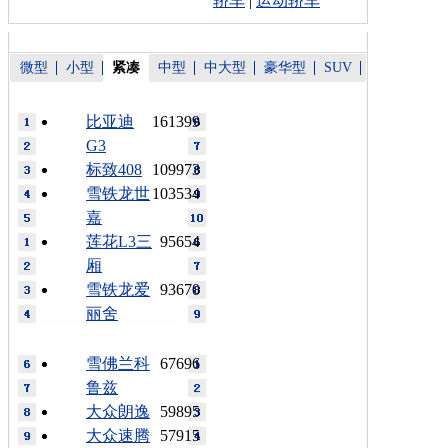
轿车
|
运动轿车
微型
小型
紧凑
中型
中大型
豪华型
SUV
比亚迪
161399
G3
标致408
109973
雪铁龙世
103534
嘉
莲花L3三
95654
厢
雪铁龙爱
93670
丽舍
雪佛兰科
67696
鲁兹
大众朗逸
59895
大众速腾
57915