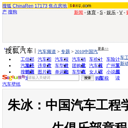
搜狐
ChinaRen
17173
焦点房地
产
搜狗
新闻
-
体育
-
S
-
娱乐
-
V
-
实用工具
更多>>
汽车频道
>
专题
>
2010中国汽
车
工信部
汽车图
汽车报
汽车销
车价计
车险计
新
油耗
片
价
量
算
算
汽车经
违章查
车型对
团购优
汽车投
广州车
销商
询
比
惠
诉
展
搜狗浏
图片欣
单词翻
车型查
女人宝
小说阅
览器
赏
译
询
典
读
购置税
汽车壁纸
朱冰：中国汽车工程