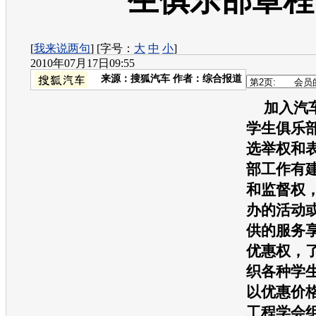
生俱乐部章程
[
我来说两句
] [字号：
大
中
小
]
2010年07月17日09:55
来源：
搜狐汽车
作者：综合报道
加入汽
学生俱乐
选举权和
部工作有
和监督权
办的活动
供的服务
优惠权，
织各种学
以优惠价
工程学会