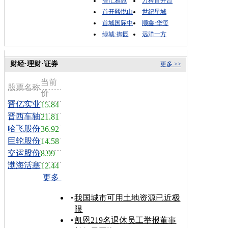
智汇雅苑
万科首开台
首开熙悦山
世纪星城
首城国际中
顺鑫·华玺
绿城·御园
远洋一方
财经·理财·证券
更多 >>
当前
股票名称
价
晋亿实业
15.84
晋西车轴
21.81
哈飞股份
36.92
巨轮股份
14.58
交运股份
8.99
渤海活塞
12.44
更多
我国城市可用土地资源已近极
限
凯恩219名退休员工举报董事