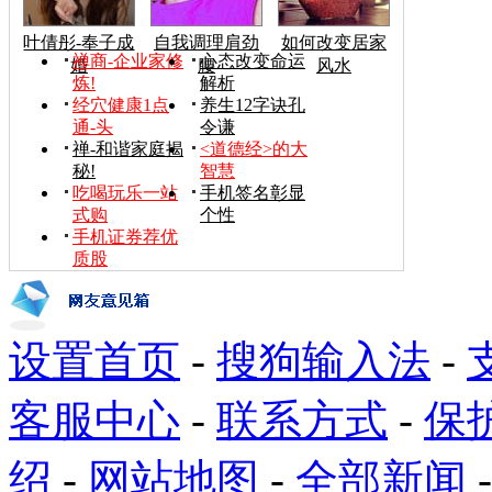
叶倩彤-奉子成
自我调理肩劲
如何改变居家
禅商-企业家修
心态改变命运
婚
腰
风水
炼!
解析
经穴健康1点
养生12字诀孔
通-头
令谦
禅-和谐家庭揭
<道德经>的大
秘!
智慧
吃喝玩乐一站
手机签名彰显
式购
个性
手机证券荐优
质股
设置首页
-
搜狗输入法
-
客服中心
-
联系方式
-
保
绍
-
网站地图
-
全部新闻