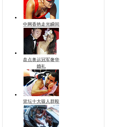
中网香艳走光瞬间
盘点奥运冠军奢华
婚礼
篮坛十大骇人群殴