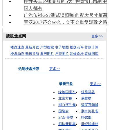
理性买车必须克服的5大“毛病”91.3%的中
国人都有
广汽传祺GS7测试谍照曝光 配大尺寸屏幕
宝沃2017还会火么，会不会重复观致之路
搜狐焦点网
更多 >>
楼盘速查
最新开盘
户型搜索
电子地图
楼盘点评
贷款计算
楼盘动态
购房导航
看房图片
户型图片
装修论坛
装修图库
热销楼盘推荐
更多>>
最新开盘
更多>>
绿地国宝21
领秀慧谷
北京方糖
澜馨墅
潮白河孔雀
绿宸万华城
国隆府
潮白河孔雀
宏泰·美墅
铂铭郡
廊坊新世界
世纪鸿通州