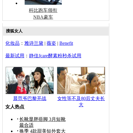
科比跑车领衔
NBA豪车
搜狐女人
化妆品
：
雅诗兰黛
|
薇姿
|
Benefit
最新试用
：
静佳Jcare酵素粉秒杀试用
晨范爷巴黎开战
女性等不及80后丈夫长
大
女人热点
长靴显胖捂脚 3月短靴
最合适
换季 4款甜美短外套大