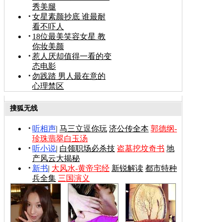
秀美腿
女星素颜抄底 谁最耐
看不吓人
18位最美笑容女星 教
你妆美颜
惹人厌却值得一看的变
态电影
勿践踏 男人最在意的
心理禁区
搜狐无线
听相声
|
马三立逗你玩
济公传全本
郭德纲-
珍珠翡翠白玉汤
听小说
|
白领职场必杀技
盗墓挖坟奇书
地
产风云大揭秘
新书
|
大风水-黄帝宅经
新锐解读
都市特种
兵全集
三国演义