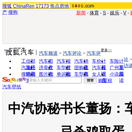
搜狐
ChinaRen
17173
焦点房地
产
搜狗
新闻
-
体育
-
S
-
娱乐
-
V
-
实用工具
更多>>
汽车频道
>
汽车评论
>
汽车评
论
工信部
汽车图
汽车报
汽车销
车价计
车险计
访
油耗
片
价
量
算
算
汽车经
违章查
车型对
团购优
汽车投
广州车
销商
询
比
惠
诉
展
搜狗浏
图片欣
单词翻
车型查
女人宝
小说阅
览器
赏
译
询
典
读
购置税
汽车壁纸
中汽协秘书长董扬：