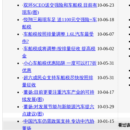
转发至：
·
双环SCEO送交强险和车船税 目前有
10-06-23
现车(图)
·
悦翔三厢现车足 送1100元交强险+车
10-06-18
船税
·
车船税按照排量调整 1.6L汽车最受
10-06-07
伤?
·
车船税或将调整:按排量征收 提高税
10-06-02
金
·
小心车船税优惠陷阱 一度可以打7折
10-05-31
优惠
·
超六成民众支持车船税尽快按照排
10-05-31
量征收
·
董扬:目前更要注重汽车产业的可持
10-04-17
续发展(图)
·
董扬:对发展节能与新能源汽车提六
10-03-29
点建议(图)
·
中国汽车仍需政策支持 专访中汽协
10-01-15
看过
董扬