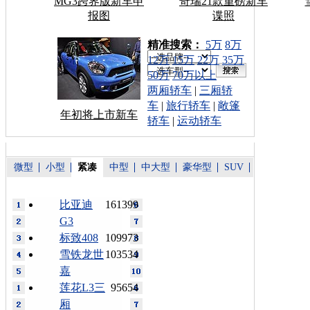
MG3跨界版新车申
奇瑞21款重磅新车
报图
谍照
车型搜索：
精准搜索：
5万
8万
12万
15万
22万
35万
50万
70万以上
两厢轿车
|
三厢轿
车
|
旅行轿车
|
敞篷
年初将上市新车
轿车
|
运动轿车
微型
小型
紧凑
中型
中大型
豪华型
SUV
比亚迪
161399
G3
标致408
109973
雪铁龙世
103534
嘉
莲花L3三
95654
厢