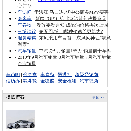
心并存
车访间
|
于洪江:马自达8切中公商务MPV要害
会客室
|
新闻TOP10 给北京治堵新政提意见
车春秋
|
发改委发通知 成品油价格再次上调
三博演议
|
第五回:博士哪种变速器更给力?
服务精英
|
东风乘用车曹智：东风风神让“满意
到家”
汽车销量
|
中汽协:9月销量155万 销量前十车型
2010年9月汽车销量
8月汽车销量
7月汽车销量
企业销量
车访间
|
会客室
|
车春秋
|
悟透社
|
超级经销商
信访办
|
魂斗轮
|
金狐谍
|
安全检测
|
汽车视频
更多 >>