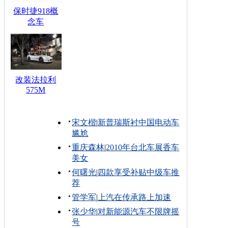
保时捷918概
念车
改装法拉利
575M
宋文楷
|
新普瑞斯衬中国电动车
尴尬
重庆森林
|
2010年台北车展香车
美女
何曙光
|
四款享受补贴中级车推
荐
管学军
|
上汽在传承路上加速
张少华
|
对新能源汽车不限牌摇
号