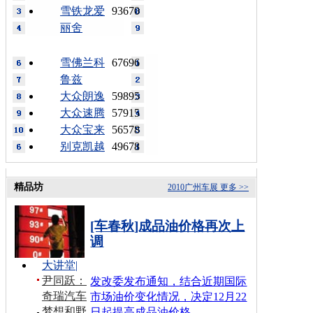
雪铁龙爱
93670
丽舍
雪佛兰科
67696
鲁兹
大众朗逸
59895
大众速腾
57915
大众宝来
56578
别克凯越
49678
精品坊
2010广州车展
更多 >>
[车春秋]成品油价格再次上
调
大讲堂
|
尹同跃：
发改委发布通知，结合近期国际
奇瑞汽车
市场油价变化情况，决定12月22
梦想和野
日起提高成品油价格…