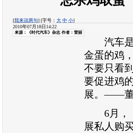
忌杀鸡取蛋
[
我来说两句
] [字号：
大
中
小
]
2010年07月18日14:22
来源：
《时代汽车》杂志
作者：雷丽
汽车
金蛋的鸡
不要只看
要促进鸡
展。——
6月，
展私人购