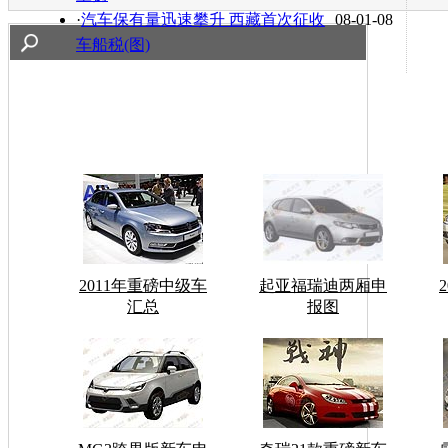
·
汽车保有量迅速攀升 西藏首次征收
08-01-08
车船税(图)
2011年重磅中级车
起亚福瑞迪两厢申
汇总
报图