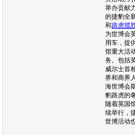
举办贡献
的
捷豹
全
新
和
路虎揽
为世博会
用车，提
馆重大活
务。包括
威尔士首
界和商界
海世博会
豹
路虎
的
随着英国
续举行，
世博活动