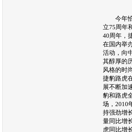
今年恰
立75周年
40周年，
在国内举
活动，向
其醇厚的
风格的时
捷豹
路虎
展不断加
豹
和
路虎
场，201
持强劲增
量同比增长
虎
同比增长