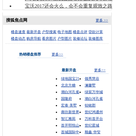
宝沃2017还会火么，会不会重复观致之路
搜狐焦点网
更多 >>
楼盘速查
最新开盘
户型搜索
电子地图
楼盘点评
贷款计算
楼盘动态
购房导航
看房图片
户型图片
装修论坛
装修图库
热销楼盘推荐
更多>>
最新开盘
更多>>
绿地国宝21
领秀慧谷
北京方糖
澜馨墅
潮白河孔雀
绿宸万华城
国隆府
潮白河孔雀
宏泰·美墅
铂铭郡
廊坊新世界
世纪鸿通州
智汇雅苑
万科首开台
首开熙悦山
世纪星城
首城国际中
顺鑫·华玺