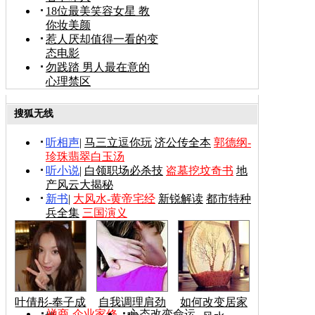
18位最美笑容女星 教
你妆美颜
惹人厌却值得一看的变
态电影
勿践踏 男人最在意的
心理禁区
搜狐无线
听相声
|
马三立逗你玩
济公传全本
郭德纲-
珍珠翡翠白玉汤
听小说
|
白领职场必杀技
盗墓挖坟奇书
地
产风云大揭秘
新书
|
大风水-黄帝宅经
新锐解读
都市特种
兵全集
三国演义
叶倩彤-奉子成
自我调理肩劲
如何改变居家
禅商-企业家修
心态改变命运