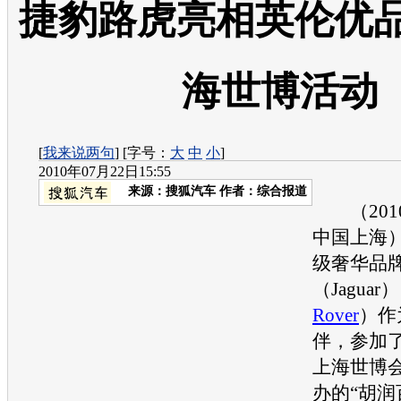
捷豹路虎亮相英伦优品
海世博活动
[
我来说两句
] [字号：
大
中
小
]
2010年07月22日15:55
来源：
搜狐汽车
作者：综合报道
（2010
中国上海
级奢华品
（Jaguar
Rover
）作
伴，参加
上海世博
办的“胡润