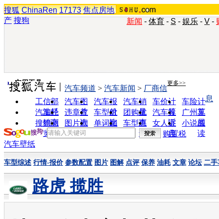
搜狐
ChinaRen
17173
焦点房地
产
搜狗
新闻
-
体育
-
S
-
娱乐
-
V
-
实用工具
更多>>
汽车频道
>
汽车新闻
>
厂商信
息
工信部
汽车图
汽车报
汽车销
车价计
车险计
油耗
片
价
量
算
算
汽车经
违章查
车型对
团购优
汽车投
广州车
销商
询
比
惠
诉
展
搜狗浏
图片欣
单词翻
车型查
女人宝
小说阅
览器
赏
译
询
典
读
购置税
汽车壁纸
车型综述
行情-报价
参数配置
图片
图解
点评
保养
油耗
文章
论坛
二手
路虎 揽胜