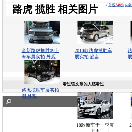
(
外观
548
张
内
路虎 揽胜 相关图片
全新路虎揽胜09上
2010款路虎揽胜车
海车展实拍 外观
展实拍 底盘
展
看过该文章的人还看过
路虎揽胜车展实拍
图 外观
18款新车于一季度
上市