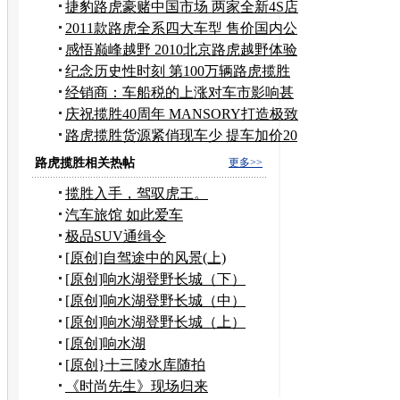
京城
捷豹路虎豪赌中国市场 两家全新4S店
开业
2011款路虎全系四大车型 售价国内公
布
感悟巅峰越野 2010北京路虎越野体验
会
纪念历史性时刻 第100万辆路虎揽胜
下线
经销商：车船税的上涨对车市影响甚
微
庆祝揽胜40周年 MANSORY打造极致
改装揽胜
路虎揽胜货源紧俏现车少 提车加价20
万
路虎揽胜相关热帖
更多>>
揽胜入手，驾驭虎王。
汽车旅馆 如此爱车
极品SUV通缉令
[原创]自驾途中的风景(上)
[原创]响水湖登野长城（下）
[原创]响水湖登野长城（中）
[原创]响水湖登野长城（上）
[原创]响水湖
[原创}十三陵水库随拍
《时尚先生》现场归来