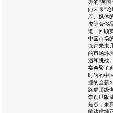
办的“英
向未来”
府、媒体
虎
等奢侈
道，回顾
中国市场
探讨未来
的市场环
遇和挑战
宴会聚了
时尚的中
捷豹
全
新X
路虎
顶级
崇创世版
焦点，来
豹
路虎
纯