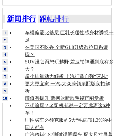
新闻排行
跟帖排行
车模偏爱比基尼 巨乳长腿性感身材诱惑十
足
在美国不吃香 全新GL8升级欲抢日系饭
碗？
SUV没它甭想玩越野 差速锁神通到底有多
大？
超小排量动力解析 上汽打造自强“蓝芯”
更大更宜家 一汽-大众蔚领顶配版实拍解
析
颜值有提升 斯柯达新款明锐官图赏析
不想追尾？老司机都说一定要远离这6种
车！
理性买车必须克服的5大“毛病”91.3%的中
国人都有
广汽传祺GS7测试谍照曝光 配大尺寸屏幕