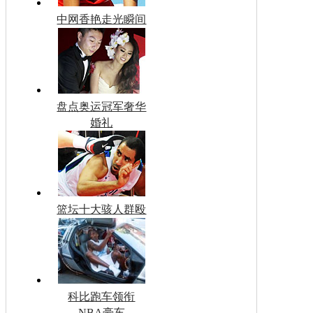
中网香艳走光瞬间
盘点奥运冠军奢华
婚礼
篮坛十大骇人群殴
科比跑车领衔
NBA豪车