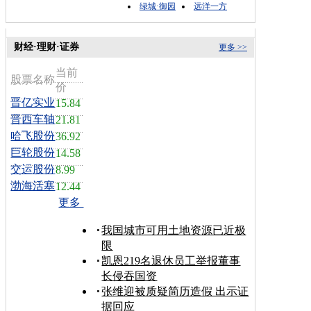
绿城·御园
远洋一方
财经·理财·证券
更多 >>
当前
股票名称
价
晋亿实业
15.84
晋西车轴
21.81
哈飞股份
36.92
巨轮股份
14.58
交运股份
8.99
渤海活塞
12.44
更多
我国城市可用土地资源已近极
限
凯恩219名退休员工举报董事
长侵吞国资
张维迎被质疑简历造假 出示证
据回应