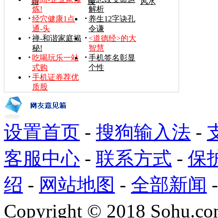
婚
腰
风水
炼!
解析
经穴健康1点
养生12字诀孔
通-头
令谦
禅-和谐家庭揭
<道德经>的大
秘!
智慧
吃喝玩乐一站
手机签名彰显
式购
个性
手机证券荐优
质股
设置首页
-
搜狗输入法
-
客服中心
-
联系方式
-
保
绍
-
网站地图
-
全部新闻
Copyright
©
2018 Sohu.com