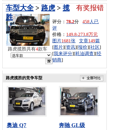
车型大全
>
路虎
>
揽
有奖报错
胜
评分：
78.2
分
458
人已
评
价格：
149.8-273.8万元
图片
1681
张
文章
149
篇
[
图片
][
资讯
][
报价
][
社区
]
路虎揽胜共有
4
款车
[
我来评分
][
耗油调查
][
经
销商
]
路虎揽胜的竞争车型
奥迪 Q7
奔驰 GL级