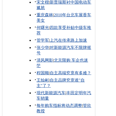
宋文楷
|
新普瑞斯衬中国电动车
尴尬
重庆森林
|
2010年台北车展香车
美女
何曙光
|
四款享受补贴中级车推
荐
管学军
|
上汽在传承路上加速
张少华
|
对新能源汽车不限牌摇
号
清风网影
|
北京限购 车企也迷
茫
程国顺
|
自主高端究竟有多难？
王灿彬
|
自主品牌究竟谁"自
主"了？
现代新能源汽车
|
丰田定明年汽
车销量
每年购车指标将动态调整
|
管欣
教授