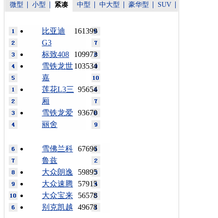
微型
小型
紧凑
中型
中大型
豪华型
SUV
比亚迪
161399
G3
标致408
109973
雪铁龙世
103534
嘉
莲花L3三
95654
厢
雪铁龙爱
93670
丽舍
雪佛兰科
67696
鲁兹
大众朗逸
59895
大众速腾
57915
大众宝来
56578
别克凯越
49678