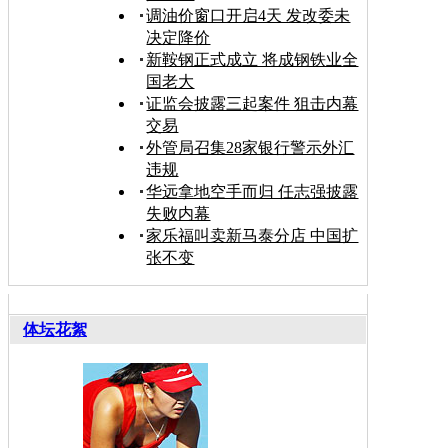
调油价窗口开启4天 发改委未
决定降价
新鞍钢正式成立 将成钢铁业全
国老大
证监会披露三起案件 狙击内幕
交易
外管局召集28家银行警示外汇
违规
华远拿地空手而归 任志强披露
失败内幕
家乐福叫卖新马泰分店 中国扩
张不变
体坛花絮