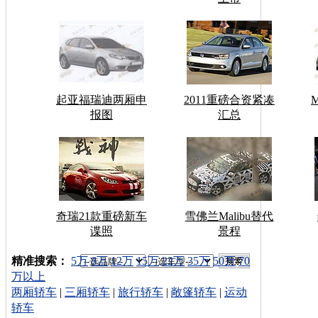
起亚福瑞迪两厢申
2011重磅合资紧凑
报图
汇总
奇瑞21款重磅新车
雪佛兰Malibu替代
谍照
景程
车型搜索：
精准搜索：
5万
8万
12万
15万
22万
35万
50万
70
万以上
两厢轿车
|
三厢轿车
|
旅行轿车
|
敞篷轿车
|
运动
轿车