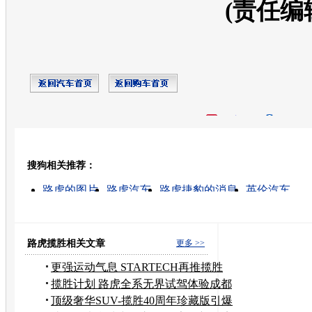
(责任编
开心网
人人网
豆瓣
搜狗相关推荐：
转发至：
路虎的图片
路虎汽车
路虎捷豹的消息
英伦汽车
英伦的最新图片
路虎价格
路虎报价
路虎越野车
上海英伦汽车
路虎汽车报价
路虎揽胜相关文章
更多 >>
更强运动气息 STARTECH再推揽胜
Sport改装
揽胜计划 路虎全系无界试驾体验成都
举行
顶级奢华SUV-揽胜40周年珍藏版引爆