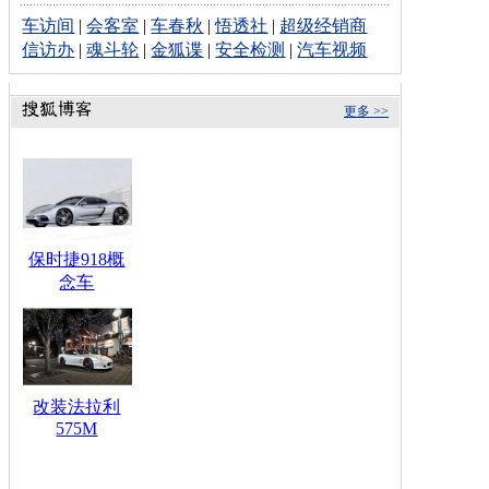
车访间
|
会客室
|
车春秋
|
悟透社
|
超级经销商
信访办
|
魂斗轮
|
金狐谍
|
安全检测
|
汽车视频
更多 >>
保时捷918概
念车
改装法拉利
575M