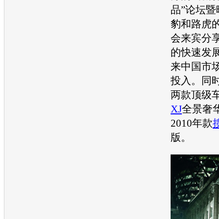
品”论坛暨
豹
和
路虎
会来宾分
的快速发
来中国市
投入。同
两款顶级车
XJ
全景奢
2010年款
版。