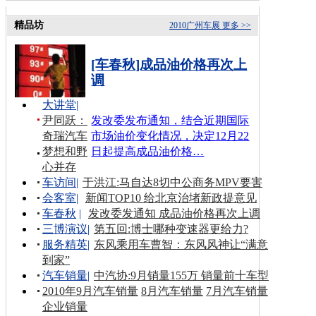
精品坊
2010广州车展
更多 >>
[车春秋]成品油价格再次上
调
大讲堂
|
尹同跃：
发改委发布通知，结合近期国际
奇瑞汽车
市场油价变化情况，决定12月22
梦想和野
日起提高成品油价格…
心并存
车访间
|
于洪江:马自达8切中公商务MPV要害
会客室
|
新闻TOP10 给北京治堵新政提意见
车春秋
|
发改委发通知 成品油价格再次上调
三博演议
|
第五回:博士哪种变速器更给力?
服务精英
|
东风乘用车曹智：东风风神让“满意
到家”
汽车销量
|
中汽协:9月销量155万 销量前十车型
2010年9月汽车销量
8月汽车销量
7月汽车销量
企业销量