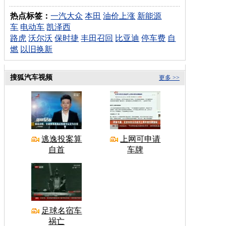
热点标签：
一汽大众
本田
油价上涨
新能源
车
电动车
凯泽西
路虎
沃尔沃
保时捷
丰田召回
比亚迪
停车费
自
燃
以旧换新
搜狐汽车视频
更多 >>
逃逸投案算
上网可申请
自首
车牌
足球名宿车
祸亡