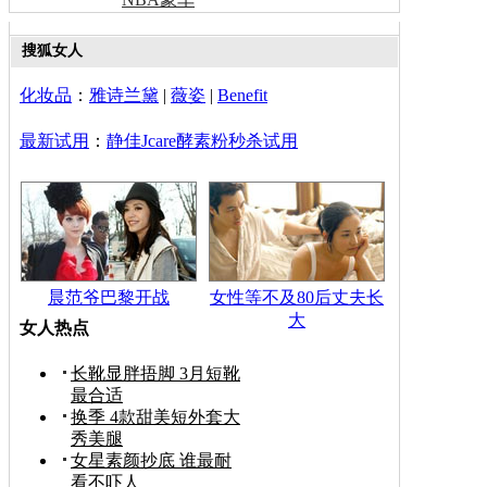
搜狐女人
化妆品
：
雅诗兰黛
|
薇姿
|
Benefit
最新试用
：
静佳Jcare酵素粉秒杀试用
晨范爷巴黎开战
女性等不及80后丈夫长
大
女人热点
长靴显胖捂脚 3月短靴
最合适
换季 4款甜美短外套大
秀美腿
女星素颜抄底 谁最耐
看不吓人