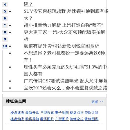
碗？
SUV没它甭想玩越野 差速锁神通到底有多
大？
超小排量动力解析 上汽打造自强“蓝芯”
更大更宜家 一汽-大众蔚领顶配版实拍解
析
颜值有提升 斯柯达新款明锐官图赏析
不想追尾？老司机都说一定要远离这6种
车！
理性买车必须克服的5大“毛病”91.3%的中
国人都有
广汽传祺GS7测试谍照曝光 配大尺寸屏幕
宝沃2017还会火么，会不会重复观致之路
搜狐焦点网
更多 >>
楼盘速查
最新开盘
户型搜索
电子地图
楼盘点评
贷款计算
楼盘动态
购房导航
看房图片
户型图片
装修论坛
装修图库