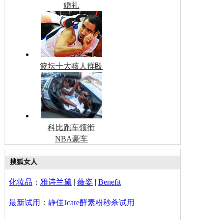
婚礼
篮坛十大骇人群殴
科比跑车领衔
NBA豪车
搜狐女人
化妆品
：
雅诗兰黛
|
薇姿
|
Benefit
最新试用
：
静佳Jcare酵素粉秒杀试用