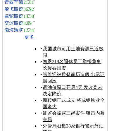
晋西车轴
21.81
哈飞股份
36.92
巨轮股份
14.58
交运股份
8.99
渤海活塞
12.44
更多
我国城市可用土地资源已近极
限
凯恩219名退休员工举报董事
长侵吞国资
张维迎被质疑简历造假 出示证
据回应
调油价窗口开启4天 发改委未
决定降价
新鞍钢正式成立 将成钢铁业全
国老大
证监会披露三起案件 狙击内幕
交易
外管局召集28家银行警示外汇