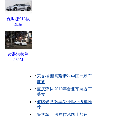
保时捷918概
念车
改装法拉利
575M
宋文楷
|
新普瑞斯衬中国电动车
尴尬
重庆森林
|
2010年台北车展香车
美女
何曙光
|
四款享受补贴中级车推
荐
管学军
|
上汽在传承路上加速