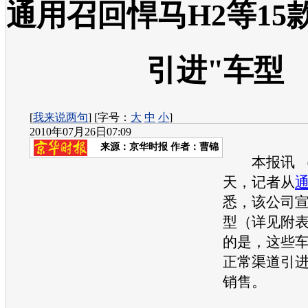
通用召回悍马H2等15
引进"车型
[
我来说两句
] [字号：
大
中
小
]
2010年07月26日07:09
来源：
京华时报
作者：曹锦
本报讯 （
天，记者从
悉，该公司
型（详见附
的是，这些
正常渠道引
销售。