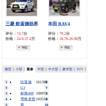
三菱 欧蓝德劲界
丰田 RAV4
评分：
74.7
分
评分：
79.2
分
价格：
24.9-37.4
万
价格：
18.78-26.98
万
微型
小型
紧凑
中型
中大型
豪华型
SUV
比亚迪
161399
G3
标致408
109973
雪铁龙世
103534
嘉