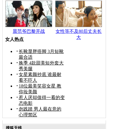
晨范爷巴黎开战
女性等不及80后丈夫长
大
女人热点
长靴显胖捂脚 3月短靴
最合适
换季 4款甜美短外套大
秀美腿
女星素颜抄底 谁最耐
看不吓人
18位最美笑容女星 教
你妆美颜
惹人厌却值得一看的变
态电影
勿践踏 男人最在意的
心理禁区
搜狐无线