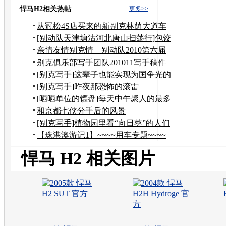
进"车型
悍马H2相关热帖
更多>>
从冠松4S店买来的新别克林荫大道车
竟然是辆问题车！
[别动队天津塘沽河北唐山扫荡行]包饺
子吃海鲜晒腊肠
亲情友情别克情—别动队2010第六届
年会
别克俱乐部写手团队201011写手稿件
汇总专贴
[别克写手]这辈子也能实现为国争光的
梦想
[别克写手]昨夜那恐怖的滚雷
[晒晒单位的镖盘]每天中午聚人的最多
的地方
和京都七侠分手后的风景
[别克写手]植物园里看“向日葵”的人们
【珠港澳游记1】~~~~用车专题~~~~
悍马H3
悍马 H2 相关图片