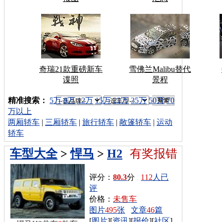
奇瑞21款重磅新车
雪佛兰Malibu替代
谍照
景程
车型搜索：
精准搜索：
5万
8万
12万
15万
22万
35万
50万
70
万以上
两厢轿车
|
三厢轿车
|
旅行轿车
|
敞篷轿车
|
运动
轿车
车型大全
>
悍马
>
H2
有奖报错
评分：
80.3
分
112
人已
评
价格：
未售车
图片
495
张
文章
46
篇
[
图片
][
资讯
][
报价
][
社区
]