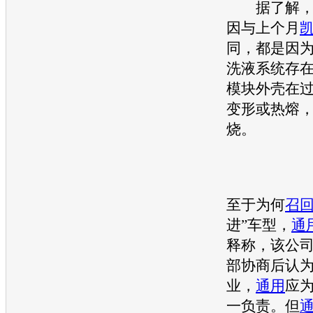
据了解，
因与上个月
同，都是因
洗液系统存
模块外壳在
变形或热熔
烧。
至于为何
召
进”车型，
通
释称，该公
部协商后认
业，
通用
应
一负责。但