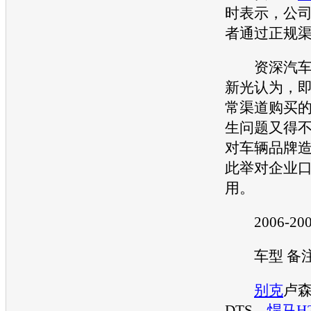
时表示，公
者通过正规
资深汽车
新光认为，
常渠道购买
生问题又得
对车辆品牌
此举对企业
用。
2006-20
车型 备
别克
卢
DTS、
悍马H