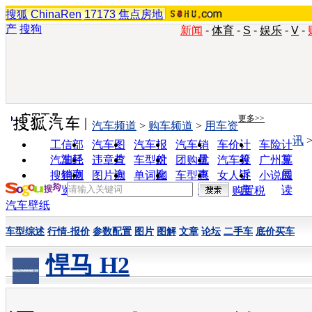
搜狐
ChinaRen
17173
焦点房地
产
搜狗
新闻
-
体育
-
S
-
娱乐
-
V
-
实用工具
更多>>
汽车频道
>
购车频道
>
用车资
讯
工信部
汽车图
汽车报
汽车销
车价计
车险计
油耗
片
价
量
算
算
汽车经
违章查
车型对
团购优
汽车投
广州车
销商
询
比
惠
诉
展
搜狗浏
图片欣
单词翻
车型查
女人宝
小说阅
览器
赏
译
询
典
读
购置税
汽车壁纸
车型综述
行情-报价
参数配置
图片
图解
文章
论坛
二手车
底价买车
悍马 H2