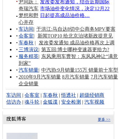
尹同跃：
发改委发布通知，结合近期国际
奇瑞汽车
市场油价变化情况，决定12月22
梦想和野
日起提高成品油价格…
心并存
车访间
|
于洪江:马自达8切中公商务MPV要害
会客室
|
新闻TOP10 给北京治堵新政提意见
车春秋
|
发改委发通知 成品油价格再次上调
三博演议
|
第五回:博士哪种变速器更给力?
服务精英
|
东风乘用车曹智：东风风神让“满意
到家”
汽车销量
|
中汽协:9月销量155万 销量前十车型
2010年9月汽车销量
8月汽车销量
7月汽车销量
企业销量
车访间
|
会客室
|
车春秋
|
悟透社
|
超级经销商
信访办
|
魂斗轮
|
金狐谍
|
安全检测
|
汽车视频
更多 >>