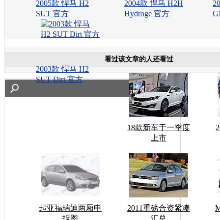
2005款 悍马 H2
2004款 悍马 H2H
2
SUT 官方
Hydroge 官方
G
看过该文章的人还看过
2003款 悍马 H2
SUT Dirt 官方
18款新车于一季度
上市
起亚福瑞迪两厢申
2011重磅合资紧凑
报图
汇总