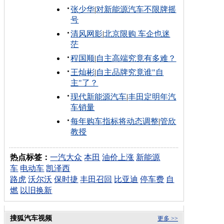
张少华
|
对新能源汽车不限牌摇
号
清风网影
|
北京限购 车企也迷
茫
程国顺
|
自主高端究竟有多难？
王灿彬
|
自主品牌究竟谁"自
主"了？
现代新能源汽车
|
丰田定明年汽
车销量
每年购车指标将动态调整
|
管欣
教授
热点标签：
一汽大众
本田
油价上涨
新能源
车
电动车
凯泽西
路虎
沃尔沃
保时捷
丰田召回
比亚迪
停车费
自
燃
以旧换新
搜狐汽车视频
更多 >>