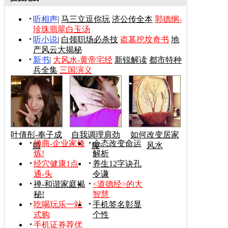
听相声
|
马三立逗你玩
济公传全本
郭德纲-
珍珠翡翠白玉汤
听小说
|
白领职场必杀技
盗墓挖坟奇书
地
产风云大揭秘
新书
|
大风水-黄帝宅经
新锐解读
都市特种
兵全集
三国演义
叶倩彤-奉子成
自我调理肩劲
如何改变居家
禅商-企业家修
心态改变命运
婚
腰
风水
炼!
解析
经穴健康1点
养生12字诀孔
通-头
令谦
禅-和谐家庭揭
<道德经>的大
秘!
智慧
吃喝玩乐一站
手机签名彰显
式购
个性
手机证券荐优