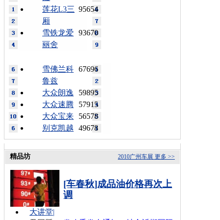
莲花L3三
95654
厢
雪铁龙爱
93670
丽舍
雪佛兰科
67696
鲁兹
大众朗逸
59895
大众速腾
57915
大众宝来
56578
别克凯越
49678
精品坊
2010广州车展
更多 >>
[车春秋]成品油价格再次上
调
大讲堂
|