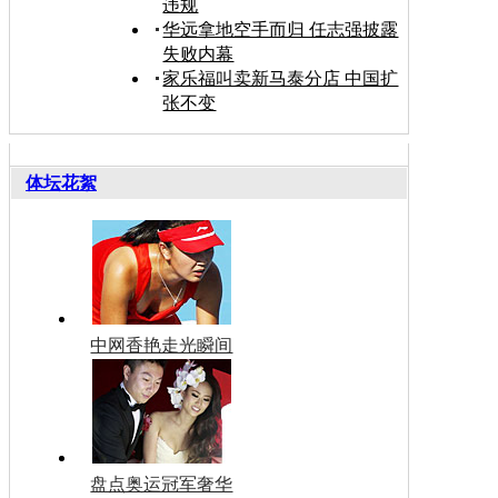
违规
华远拿地空手而归 任志强披露
失败内幕
家乐福叫卖新马泰分店 中国扩
张不变
体坛花絮
中网香艳走光瞬间
盘点奥运冠军奢华