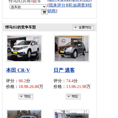
悍马H2共有
0
款车
[
我来评分
][
耗油调查
][
经
销商
]
悍马H2的竞争车型
本田 CR-V
日产 逍客
评分：
66.2
分
评分：
74.4
分
价格：
18.98-26.88
万
价格：
13.98-21.98
万