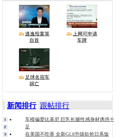
逃逸投案算
上网可申请
自首
车牌
足球名宿车
祸亡
新闻排行
跟帖排行
车模偏爱比基尼 巨乳长腿性感身材诱惑十
足
在美国不吃香 全新GL8升级欲抢日系饭