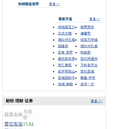
热销楼盘推荐
更多>>
最新开盘
更多>>
绿地国宝21
领秀慧谷
北京方糖
澜馨墅
潮白河孔雀
绿宸万华城
国隆府
潮白河孔雀
宏泰·美墅
铂铭郡
廊坊新世界
世纪鸿通州
智汇雅苑
万科首开台
首开熙悦山
世纪星城
首城国际中
顺鑫·华玺
绿城·御园
远洋一方
财经·理财·证券
更多 >>
当前
股票名称
价
晋亿实业
15.84