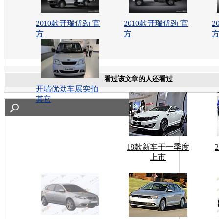
2010款开瑞优劲 官
2010款开瑞优劲 官
2
方
方
看过该文章的人还看过
开瑞优劲车展实拍
其它
18款新车于一季度
上市