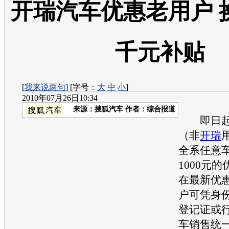
开瑞汽车优惠老用户 
千元补贴
[
我来说两句
] [字号：
大
中
小
]
2010年07月26日10:34
来源：
搜狐汽车
作者：综合报道
即日起
（非
开瑞
全系任意
1000元
在最新优
户可凭身
登记证或
车销售统