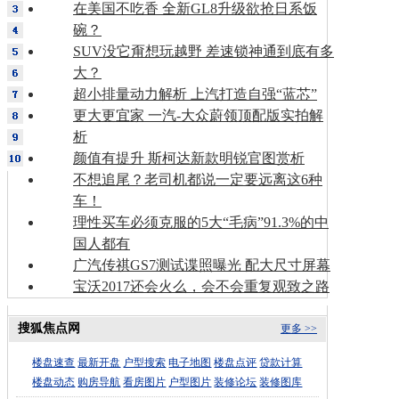
在美国不吃香 全新GL8升级欲抢日系饭
碗？
SUV没它甭想玩越野 差速锁神通到底有多
大？
超小排量动力解析 上汽打造自强“蓝芯”
更大更宜家 一汽-大众蔚领顶配版实拍解
析
颜值有提升 斯柯达新款明锐官图赏析
不想追尾？老司机都说一定要远离这6种
车！
理性买车必须克服的5大“毛病”91.3%的中
国人都有
广汽传祺GS7测试谍照曝光 配大尺寸屏幕
宝沃2017还会火么，会不会重复观致之路
搜狐焦点网
更多 >>
楼盘速查
最新开盘
户型搜索
电子地图
楼盘点评
贷款计算
楼盘动态
购房导航
看房图片
户型图片
装修论坛
装修图库