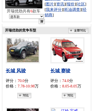
[
图片
][
资讯
][
报价
][
社区
]
[
我来评分
][
耗油调查
][
经
开瑞优劲共有
6
款车
销商
]
开瑞优劲的竞争车型
长城 风骏
长城 赛骏
评分：
70.0
分
评分：
74.0
分
价格：
7.78-10.98
万
价格：
8.05-8.05
万