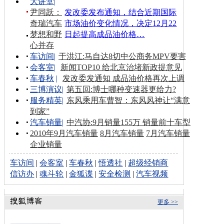
大讲堂
|
尹同跃：
发改委发布通知，结合近期国际
奇瑞汽车
市场油价变化情况，决定12月22
梦想和野
日起提高成品油价格…
心并存
车访间
|
于洪江:马自达8切中公商务MPV要害
会客室
|
新闻TOP10 给北京治堵新政提意见
车春秋
|
发改委发通知 成品油价格再次上调
三博演议
|
第五回:博士哪种变速器更给力?
服务精英
|
东风乘用车曹智：东风风神让“满意
到家”
汽车销量
|
中汽协:9月销量155万 销量前十车型
2010年9月汽车销量
8月汽车销量
7月汽车销量
企业销量
车访间
|
会客室
|
车春秋
|
悟透社
|
超级经销商
信访办
|
魂斗轮
|
金狐谍
|
安全检测
|
汽车视频
更多 >>