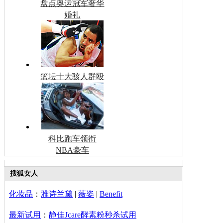
盘点奥运冠军奢华
婚礼
篮坛十大骇人群殴
科比跑车领衔
NBA豪车
搜狐女人
化妆品
：
雅诗兰黛
|
薇姿
|
Benefit
最新试用
：
静佳Jcare酵素粉秒杀试用