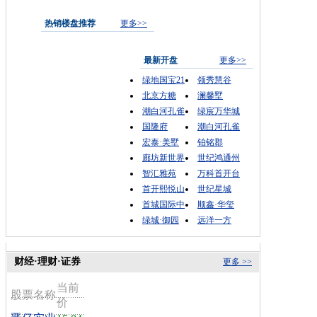
热销楼盘推荐
更多>>
最新开盘
更多>>
绿地国宝21
领秀慧谷
北京方糖
澜馨墅
潮白河孔雀
绿宸万华城
国隆府
潮白河孔雀
宏泰·美墅
铂铭郡
廊坊新世界
世纪鸿通州
智汇雅苑
万科首开台
首开熙悦山
世纪星城
首城国际中
顺鑫·华玺
绿城·御园
远洋一方
财经·理财·证券
更多 >>
当前
股票名称
价