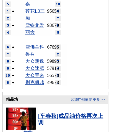
嘉
莲花L3三
95654
厢
雪铁龙爱
93670
丽舍
雪佛兰科
67696
鲁兹
大众朗逸
59895
大众速腾
57915
大众宝来
56578
别克凯越
49678
精品坊
2010广州车展
更多 >>
[车春秋]成品油价格再次上
调