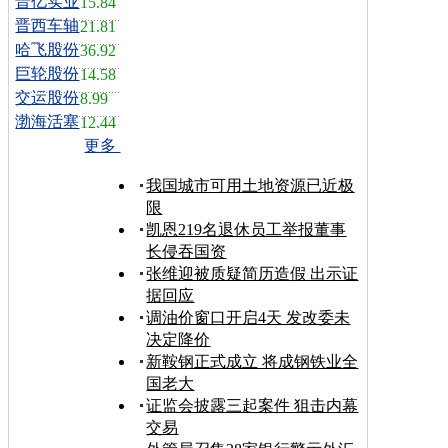
晋亿实业
15.84
晋西车轴
21.81
哈飞股份
36.92
巨轮股份
14.58
交运股份
8.99
渤海活塞
12.44
更多
我国城市可用土地资源已近极
限
凯恩219名退休员工举报董事
长侵吞国资
张维迎被质疑简历造假 出示证
据回应
调油价窗口开启4天 发改委未
决定降价
新鞍钢正式成立 将成钢铁业全
国老大
证监会披露三起案件 狙击内幕
交易