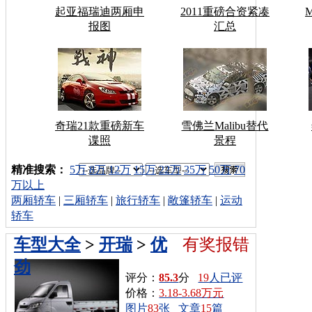
起亚福瑞迪两厢申
2011重磅合资紧凑
报图
汇总
奇瑞21款重磅新车
雪佛兰Malibu替代
谍照
景程
车型搜索：
精准搜索：
5万
8万
12万
15万
22万
35万
50万
70
万以上
两厢轿车
|
三厢轿车
|
旅行轿车
|
敞篷轿车
|
运动
轿车
车型大全
>
开瑞
>
优
有奖报错
劲
评分：
85.3
分
19
人已评
价格：
3.18-3.68万元
图片
83
张
文章
15
篇