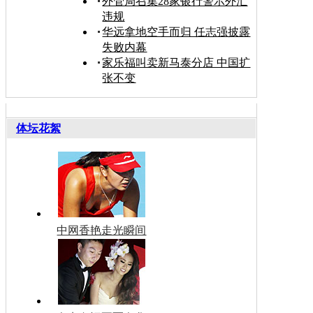
外管局召集28家银行警示外汇
违规
华远拿地空手而归 任志强披露
失败内幕
家乐福叫卖新马泰分店 中国扩
张不变
体坛花絮
中网香艳走光瞬间