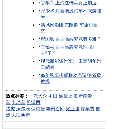
管学军
|
上汽在传承路上加速
张少华
|
对新能源汽车不限牌摇
号
清风网影
|
北京限购 车企也迷
茫
程国顺
|
自主高端究竟有多难？
王灿彬
|
自主品牌究竟谁"自
主"了？
现代新能源汽车
|
丰田定明年汽
车销量
每年购车指标将动态调整
|
管欣
教授
热点标签：
一汽大众
本田
油价上涨
新能源
车
电动车
凯泽西
路虎
沃尔沃
保时捷
丰田召回
比亚迪
停车费
自
燃
以旧换新