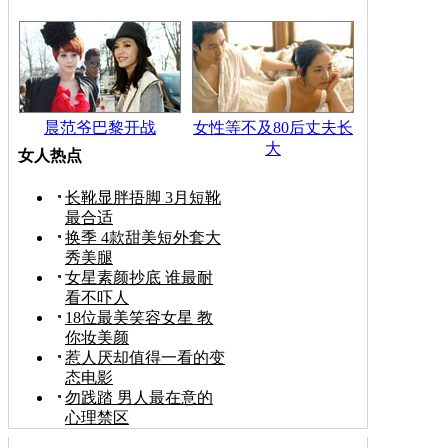
晨范爷巴黎开战
女性等不及80后丈夫长
大
女人热点
长靴显胖捂脚 3月短靴
最合适
换季 4款甜美短外套大
秀美腿
女星素颜抄底 谁最耐
看不吓人
18位最美笑容女星 教
你妆美颜
惹人厌却值得一看的变
态电影
勿践踏 男人最在意的
心理禁区