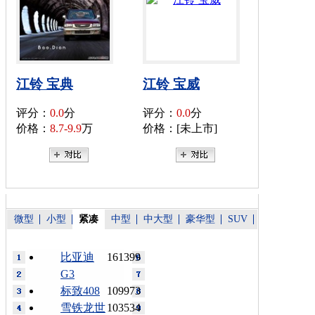
江铃 宝典
江铃 宝威
评分：
0.0
分
评分：
0.0
分
价格：
8.7-9.9
万
价格：[未上市]
微型
小型
紧凑
中型
中大型
豪华型
SUV
比亚迪
161399
G3
标致408
109973
雪铁龙世
103534