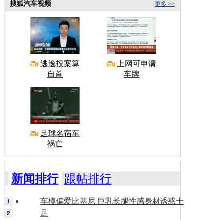
搜狐汽车视频
更多 >>
逃逸投案算
上网可申请
自首
车牌
足球名宿车
祸亡
新闻排行
跟帖排行
车模偏爱比基尼 巨乳长腿性感身材诱惑十
足