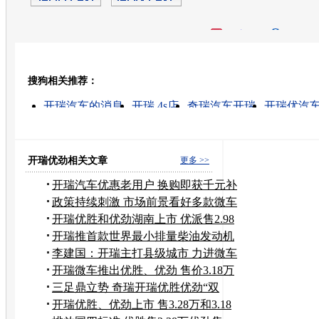
开心网
人人网
豆瓣
搜狗相关推荐：
转发至：
开瑞汽车的消息
开瑞 4s店
奇瑞汽车开瑞
开瑞优汽
汽车补贴车型的消息
长安汽车补贴车型
山西汽车下乡补贴车型
江苏汽车下乡补贴车型
节能汽车国家补贴车型
汽车下乡补贴车型价格
开瑞优劲相关文章
更多 >>
开瑞汽车优惠老用户 换购即获千元补
贴
政策持续刺激 市场前景看好多款微车
入市
开瑞优胜和优劲湖南上市 优派售2.98
万
开瑞推首款世界最小排量柴油发动机
微客
李建国：开瑞主打县级城市 力进微车
前三甲
开瑞微车推出优胜、优劲 售价3.18万
元起
三足鼎立势 奇瑞开瑞优胜优劲“双
优”上市
开瑞优胜、优劲上市 售3.28万和3.18