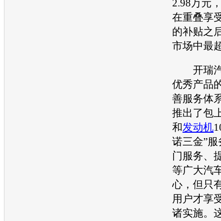
2.98万元
在重叠享受
的补贴之
市场中最
开瑞
优秀产品
善服务体系
推出了包
和
发动机
诺三金”
门服务、
等广大汽
心，但只
用户才享
诸实施。