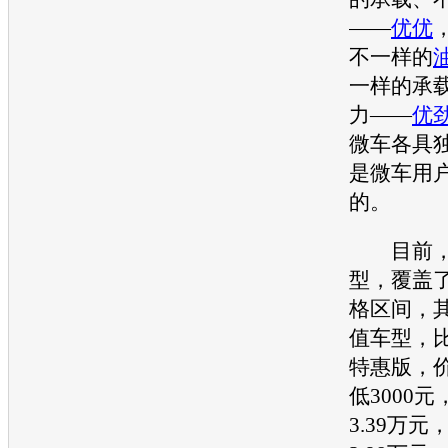
——
优优
不一样的
一样的承
力——
优
微车
各具
是
微车
用
的。
目前，这
型，覆盖了
格区间，
值车型，
特惠版，
低3000元
3.39万元