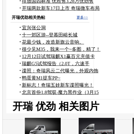
万
排放国四标准 优胜售3.28万优劲售
3.18万
开瑞两款新车17日上市 奇瑞微车布局
完成
开瑞优劲相关热帖
更多>>
宜兴张公洞
十一郊区游--登慕田峪长城
花最少钱，改造新旗云音响。
很少见M35，我来一个~多图，精了！
12月12日试驾瑞麒X1赢百元充值卡
瑞麒G5试驾报告（2.0T，六速手
动）！！
谍照：奇瑞风云二代曝光，外观内饰
全记录
鸭蛋黄M1提车PP~
新标志！奇瑞五娃新车谍照曝光！
北京首份1.8驾驭-魔力黑作业（3月15
日....
开瑞 优劲 相关图片