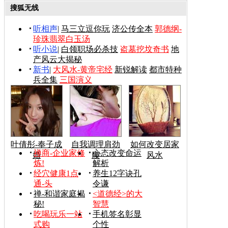
搜狐无线
听相声
|
马三立逗你玩
济公传全本
郭德纲-
珍珠翡翠白玉汤
听小说
|
白领职场必杀技
盗墓挖坟奇书
地
产风云大揭秘
新书
|
大风水-黄帝宅经
新锐解读
都市特种
兵全集
三国演义
叶倩彤-奉子成
自我调理肩劲
如何改变居家
禅商-企业家修
心态改变命运
婚
腰
风水
炼!
解析
经穴健康1点
养生12字诀孔
通-头
令谦
禅-和谐家庭揭
<道德经>的大
秘!
智慧
吃喝玩乐一站
手机签名彰显
式购
个性