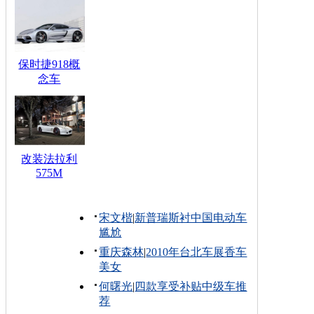
保时捷918概
念车
改装法拉利
575M
宋文楷
|
新普瑞斯衬中国电动车
尴尬
重庆森林
|
2010年台北车展香车
美女
何曙光
|
四款享受补贴中级车推
荐