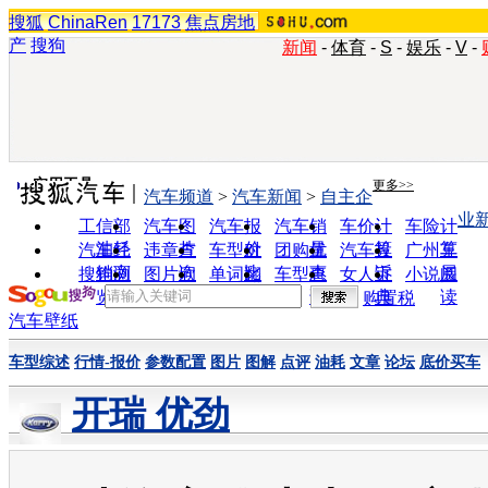
搜狐
ChinaRen
17173
焦点房地
产
搜狗
新闻
-
体育
-
S
-
娱乐
-
V
-
实用工具
更多>>
汽车频道
>
汽车新闻
>
自主企
业
工信部
汽车图
汽车报
汽车销
车价计
车险计
油耗
片
价
量
算
算
汽车经
违章查
车型对
团购优
汽车投
广州车
销商
询
比
惠
诉
展
搜狗浏
图片欣
单词翻
车型查
女人宝
小说阅
览器
赏
译
询
典
读
购置税
汽车壁纸
车型综述
行情-报价
参数配置
图片
图解
点评
油耗
文章
论坛
底价买车
开瑞 优劲