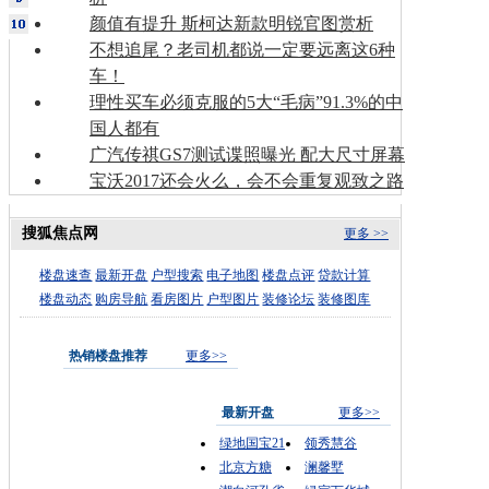
颜值有提升 斯柯达新款明锐官图赏析
不想追尾？老司机都说一定要远离这6种
车！
理性买车必须克服的5大“毛病”91.3%的中
国人都有
广汽传祺GS7测试谍照曝光 配大尺寸屏幕
宝沃2017还会火么，会不会重复观致之路
搜狐焦点网
更多 >>
楼盘速查
最新开盘
户型搜索
电子地图
楼盘点评
贷款计算
楼盘动态
购房导航
看房图片
户型图片
装修论坛
装修图库
热销楼盘推荐
更多>>
最新开盘
更多>>
绿地国宝21
领秀慧谷
北京方糖
澜馨墅