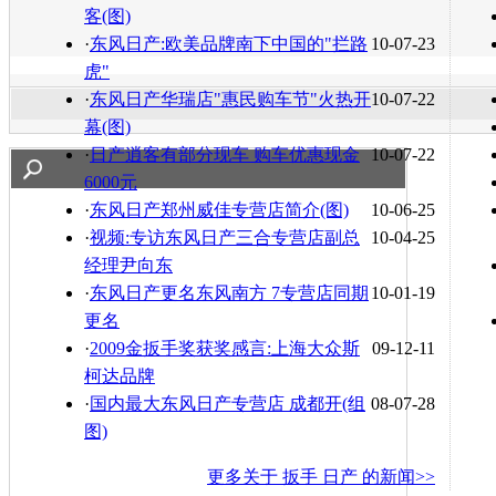
客(图)
·
东风日产:欧美品牌南下中国的"拦路
10-07-23
虎"
·
东风日产华瑞店"惠民购车节"火热开
10-07-22
幕(图)
·
日产逍客有部分现车 购车优惠现金
10-07-22
6000元
·
东风日产郑州威佳专营店简介(图)
10-06-25
·
视频:专访东风日产三合专营店副总
10-04-25
经理尹向东
·
东风日产更名东风南方 7专营店同期
10-01-19
更名
·
2009金扳手奖获奖感言:上海大众斯
09-12-11
柯达品牌
·
国内最大东风日产专营店 成都开(组
08-07-28
图)
更多关于
扳手 日产
的新闻>>