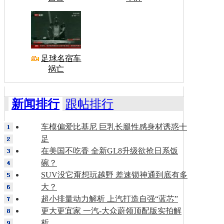
足球名宿车
祸亡
新闻排行
跟帖排行
车模偏爱比基尼 巨乳长腿性感身材诱惑十
足
在美国不吃香 全新GL8升级欲抢日系饭
碗？
SUV没它甭想玩越野 差速锁神通到底有多
大？
超小排量动力解析 上汽打造自强“蓝芯”
更大更宜家 一汽-大众蔚领顶配版实拍解
析