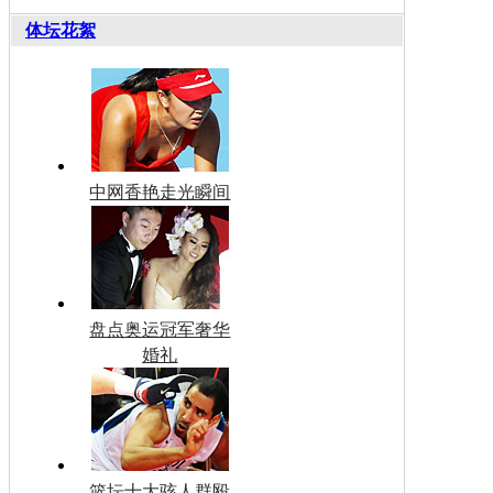
体坛花絮
中网香艳走光瞬间
盘点奥运冠军奢华
婚礼
篮坛十大骇人群殴