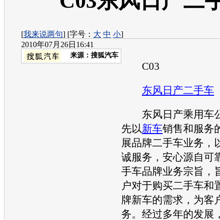
C03东风日产二
[
我来说两句
] [字号：
大
中
小
]
2010年07月26日16:41
来源：
搜狐汽车
C03
东风日产
二手车
东风日产
乘用车公
先以
新车
销售和服务
展品牌
二手车
业务，
诚服务，安心源自可
手车
品牌业务宗旨，
户对于购买
二手车
和
牌
新车
的需求，为客
务。经过多年的发展