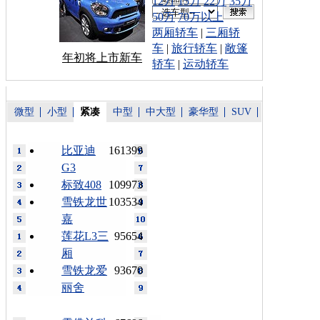
12万
15万
22万
35万
50万
70万以上
两厢轿车
|
三厢轿
车
|
旅行轿车
|
敞篷
年初将上市新车
轿车
|
运动轿车
微型
小型
紧凑
中型
中大型
豪华型
SUV
比亚迪
161399
G3
标致408
109973
雪铁龙世
103534
嘉
莲花L3三
95654
厢
雪铁龙爱
93670
丽舍