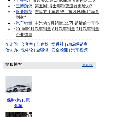
车春秋
|
发改委发通知 成品油价格再次上调
三博演议
|
第五回:博士哪种变速器更给力?
服务精英
|
东风乘用车曹智：东风风神让“满意
到家”
汽车销量
|
中汽协:9月销量155万 销量前十车型
2010年9月汽车销量
8月汽车销量
7月汽车销量
企业销量
车访间
|
会客室
|
车春秋
|
悟透社
|
超级经销商
信访办
|
魂斗轮
|
金狐谍
|
安全检测
|
汽车视频
更多 >>
保时捷918概
念车