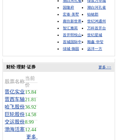
潮白河孔雀
绿宸万华城
国隆府
潮白河孔雀
宏泰·美墅
铂铭郡
廊坊新世界
世纪鸿通州
智汇雅苑
万科首开台
首开熙悦山
世纪星城
首城国际中
顺鑫·华玺
绿城·御园
远洋一方
财经·理财·证券
更多 >>
当前
股票名称
价
晋亿实业
15.84
晋西车轴
21.81
哈飞股份
36.92
巨轮股份
14.58
交运股份
8.99
渤海活塞
12.44
更多