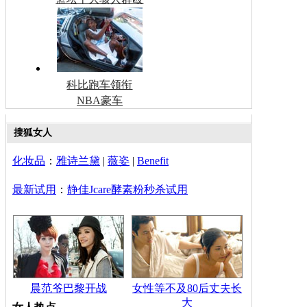
科比跑车领衔
NBA豪车
搜狐女人
化妆品
：
雅诗兰黛
|
薇姿
|
Benefit
最新试用
：
静佳Jcare酵素粉秒杀试用
晨范爷巴黎开战
女性等不及80后丈夫长
大