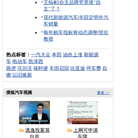
王灿彬
|
自主品牌究竟谁"自
主"了？
现代新能源汽车
|
丰田定明年汽
车销量
每年购车指标将动态调整
|
管欣
教授
热点标签：
一汽大众
本田
油价上涨
新能源
车
电动车
凯泽西
路虎
沃尔沃
保时捷
丰田召回
比亚迪
停车费
自
燃
以旧换新
搜狐汽车视频
更多 >>
逃逸投案算
上网可申请
自首
车牌