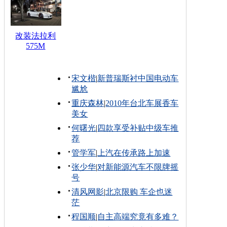
改装法拉利
575M
宋文楷
|
新普瑞斯衬中国电动车
尴尬
重庆森林
|
2010年台北车展香车
美女
何曙光
|
四款享受补贴中级车推
荐
管学军
|
上汽在传承路上加速
张少华
|
对新能源汽车不限牌摇
号
清风网影
|
北京限购 车企也迷
茫
程国顺
|
自主高端究竟有多难？