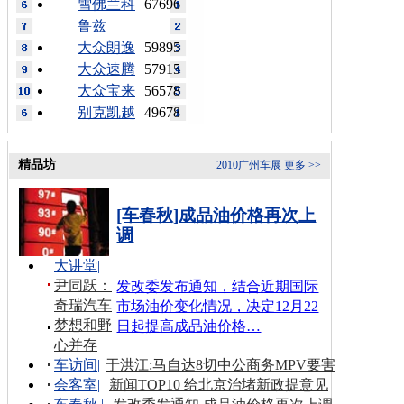
雪佛兰科
67696
鲁兹
大众朗逸
59895
大众速腾
57915
大众宝来
56578
别克凯越
49678
精品坊
2010广州车展
更多 >>
[车春秋]成品油价格再次上
调
大讲堂
|
尹同跃：
发改委发布通知，结合近期国际
奇瑞汽车
市场油价变化情况，决定12月22
梦想和野
日起提高成品油价格…
心并存
车访间
|
于洪江:马自达8切中公商务MPV要害
会客室
|
新闻TOP10 给北京治堵新政提意见