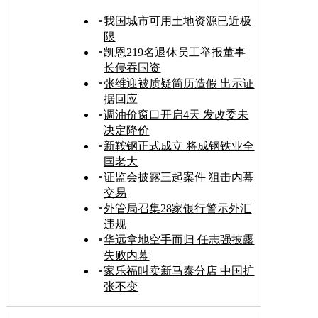
我国城市可用土地资源已近极
限
凯恩219名退休员工举报董事
长侵吞国资
张维迎被质疑简历造假 出示证
据回应
调油价窗口开启4天 发改委未
决定降价
新鞍钢正式成立 将成钢铁业全
国老大
证监会披露三起案件 狙击内幕
交易
外管局召集28家银行警示外汇
违规
华远拿地空手而归 任志强披露
失败内幕
家乐福叫卖新马泰分店 中国扩
张不变