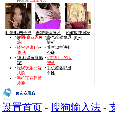
兵全集
三国演义
叶倩彤-奉子成
自我调理肩劲
如何改变居家
禅商-企业家修
心态改变命运
婚
腰
风水
炼!
解析
经穴健康1点
养生12字诀孔
通-头
令谦
禅-和谐家庭揭
<道德经>的大
秘!
智慧
吃喝玩乐一站
手机签名彰显
式购
个性
手机证券荐优
质股
设置首页
-
搜狗输入法
-