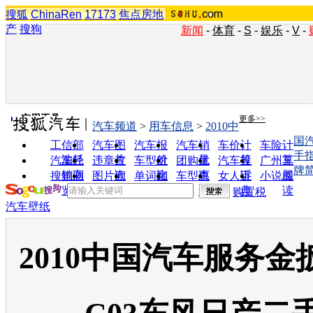
搜狐
ChinaRen
17173
焦点房地
产
搜狗
新闻
-
体育
-
S
-
娱乐
-
V
-
实用工具
更多>>
汽车频道
>
用车信息
>
2010中
国
工信部
汽车图
汽车报
汽车销
车价计
车险计
手
油耗
片
价
量
算
算
汽车经
违章查
车型对
团购优
汽车投
广州车
牌
销商
询
比
惠
诉
展
搜狗浏
图片欣
单词翻
车型查
女人宝
小说阅
览器
赏
译
询
典
读
购置税
汽车壁纸
2010中国汽车服务金