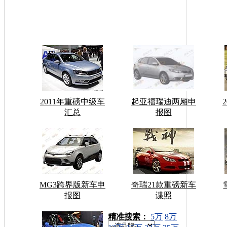
2011年重磅中级车
起亚福瑞迪两厢申
汇总
报图
MG3跨界版新车申
奇瑞21款重磅新车
报图
谍照
车型搜索：
精准搜索：
5万
8万