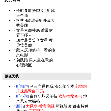
女人热点
长靴显胖捂脚 3月短靴
最合适
换季 4款甜美短外套大
秀美腿
女星素颜抄底 谁最耐
看不吓人
18位最美笑容女星 教
你妆美颜
惹人厌却值得一看的变
态电影
勿践踏 男人最在意的
心理禁区
搜狐无线
听相声
|
马三立逗你玩
济公传全本
郭德纲-
珍珠翡翠白玉汤
听小说
|
白领职场必杀技
盗墓挖坟奇书
地
产风云大揭秘
新书
|
大风水-黄帝宅经
新锐解读
都市特种