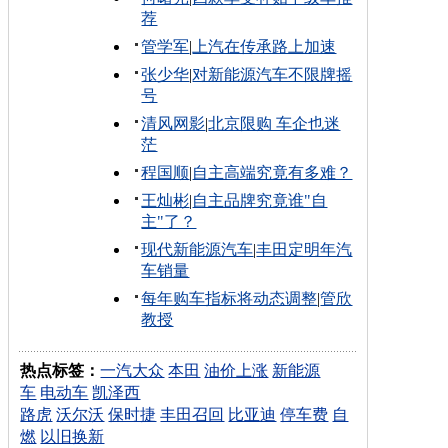
荐
管学军
|
上汽在传承路上加速
张少华
|
对新能源汽车不限牌摇
号
清风网影
|
北京限购 车企也迷
茫
程国顺
|
自主高端究竟有多难？
王灿彬
|
自主品牌究竟谁"自
主"了？
现代新能源汽车
|
丰田定明年汽
车销量
每年购车指标将动态调整
|
管欣
教授
热点标签：
一汽大众
本田
油价上涨
新能源
车
电动车
凯泽西
路虎
沃尔沃
保时捷
丰田召回
比亚迪
停车费
自
燃
以旧换新