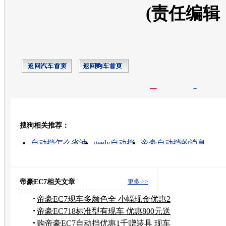
(责任编辑
开心网
人人网
豆瓣
搜狗相关推荐：
转发至：
自动挡怎么省油
geely自动挡
帝豪自动挡的消息
帝豪汽车报价
自动挡怎么换挡
自动挡熊猫
自动挡
熊猫自动挡
自动挡轿车
自动挡汽车陪练
帝豪EC7相关文章
更多 >>
帝豪EC7现车多颜色全 小幅现金优惠2
千元
帝豪EC718标准型有现车 优惠800元送
装饰
购帝豪EC7自动挡优惠1千赠装具 现车