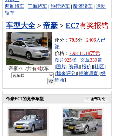
两厢轿车
|
三厢轿车
|
旅行轿车
|
敞篷轿车
|
运动
轿车
车型大全
>
帝豪
>
EC7
有奖报错
评分：
79.5
分
2406
人已
评
价格：
7.98-11.18万元
图片
925
张
文章
339
篇
[
图片
][
资讯
][
报价
][
社区
]
帝豪EC7共有
9
款车
[
我来评分
][
耗油调查
][
经
销商
]
帝豪EC7的竞争车型