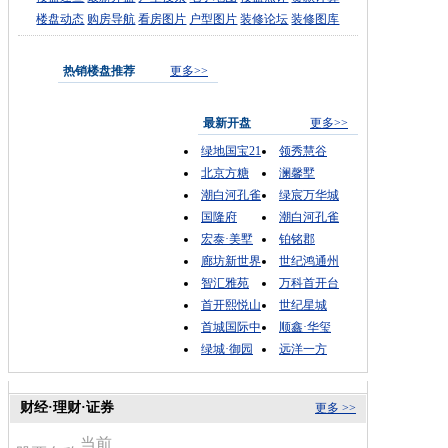
楼盘动态
购房导航
看房图片
户型图片
装修论坛
装修图库
热销楼盘推荐
更多>>
最新开盘
更多>>
绿地国宝21
领秀慧谷
北京方糖
澜馨墅
潮白河孔雀
绿宸万华城
国隆府
潮白河孔雀
宏泰·美墅
铂铭郡
廊坊新世界
世纪鸿通州
智汇雅苑
万科首开台
首开熙悦山
世纪星城
首城国际中
顺鑫·华玺
绿城·御园
远洋一方
财经·理财·证券
更多 >>
当前