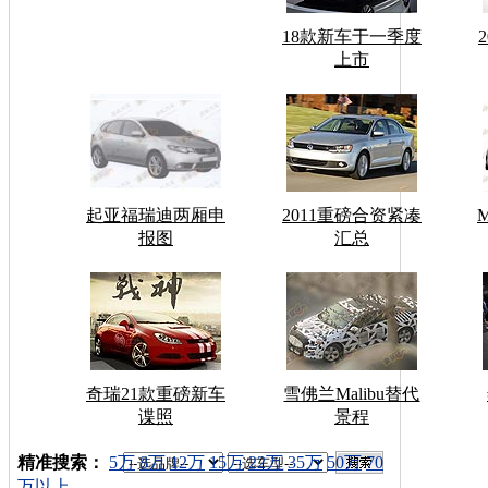
18款新车于一季度
上市
起亚福瑞迪两厢申
2011重磅合资紧凑
报图
汇总
奇瑞21款重磅新车
雪佛兰Malibu替代
谍照
景程
车型搜索：
精准搜索：
5万
8万
12万
15万
22万
35万
50万
70
万以上