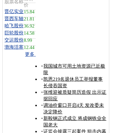
股票名称
价
晋亿实业
15.84
晋西车轴
21.81
哈飞股份
36.92
巨轮股份
14.58
交运股份
8.99
渤海活塞
12.44
更多
我国城市可用土地资源已近极
限
凯恩219名退休员工举报董事
长侵吞国资
张维迎被质疑简历造假 出示证
据回应
调油价窗口开启4天 发改委未
决定降价
新鞍钢正式成立 将成钢铁业全
国老大
证监会披露三起案件 狙击内幕