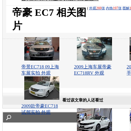
解
(
外观
269
张
内饰
197
张
图解
帝豪 EC7 相关图
片
帝景EC718 09上海
2009上海车展帝豪
2
车展实拍 外观
EC718RV 外观
手
看过该文章的人还看过
2009款帝豪EC718
试驾实拍 外观