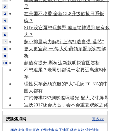
足
在美国不吃香 全新GL8升级欲抢日系饭
碗？
SUV没它甭想玩越野 差速锁神通到底有多
大？
超小排量动力解析 上汽打造自强“蓝芯”
更大更宜家 一汽-大众蔚领顶配版实拍解
析
颜值有提升 斯柯达新款明锐官图赏析
不想追尾？老司机都说一定要远离这6种
车！
理性买车必须克服的5大“毛病”91.3%的中
国人都有
广汽传祺GS7测试谍照曝光 配大尺寸屏幕
宝沃2017还会火么，会不会重复观致之路
搜狐焦点网
更多 >>
楼盘速查
最新开盘
户型搜索
电子地图
楼盘点评
贷款计算