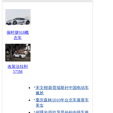
保时捷918概
念车
改装法拉利
575M
宋文楷
|
新普瑞斯衬中国电动车
尴尬
重庆森林
|
2010年台北车展香车
美女
何曙光
|
四款享受补贴中级车推