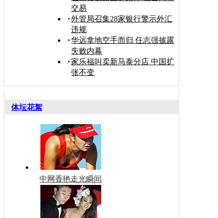
交易
外管局召集28家银行警示外汇
违规
华远拿地空手而归 任志强披露
失败内幕
家乐福叫卖新马泰分店 中国扩
张不变
体坛花絮
中网香艳走光瞬间