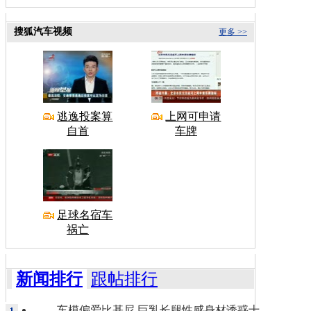
搜狐汽车视频
更多 >>
逃逸投案算
上网可申请
自首
车牌
足球名宿车
祸亡
新闻排行
跟帖排行
车模偏爱比基尼 巨乳长腿性感身材诱惑十