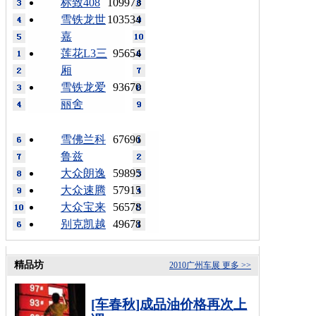
标致408
109973
雪铁龙世
103534
嘉
莲花L3三
95654
厢
雪铁龙爱
93670
丽舍
雪佛兰科
67696
鲁兹
大众朗逸
59895
大众速腾
57915
大众宝来
56578
别克凯越
49678
精品坊
2010广州车展
更多 >>
[车春秋]成品油价格再次上