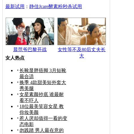
最新试用
：
静佳Jcare酵素粉秒杀试用
晨范爷巴黎开战
女性等不及80后丈夫长
大
女人热点
长靴显胖捂脚 3月短靴
最合适
换季 4款甜美短外套大
秀美腿
女星素颜抄底 谁最耐
看不吓人
18位最美笑容女星 教
你妆美颜
惹人厌却值得一看的变
态电影
勿践踏 男人最在意的