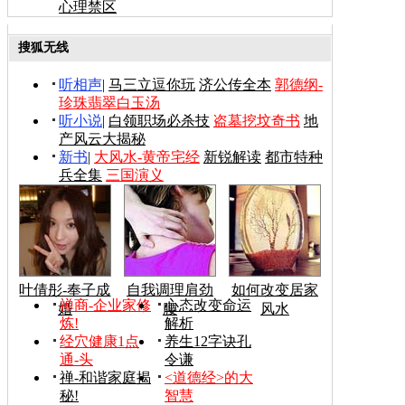
心理禁区
搜狐无线
听相声
|
马三立逗你玩
济公传全本
郭德纲-
珍珠翡翠白玉汤
听小说
|
白领职场必杀技
盗墓挖坟奇书
地
产风云大揭秘
新书
|
大风水-黄帝宅经
新锐解读
都市特种
兵全集
三国演义
叶倩彤-奉子成
自我调理肩劲
如何改变居家
禅商-企业家修
心态改变命运
婚
腰
风水
炼!
解析
经穴健康1点
养生12字诀孔
通-头
令谦
禅-和谐家庭揭
<道德经>的大
秘!
智慧