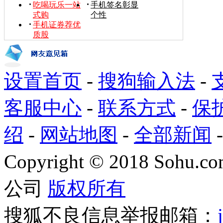
吃喝玩乐一站
手机签名彰显
式购
个性
手机证券荐优
质股
设置首页
-
搜狗输入法
-
客服中心
-
联系方式
-
保
绍
-
网站地图
-
全部新闻
Copyright
©
2018 Sohu.com
公司
版权所有
搜狐不良信息举报邮箱：