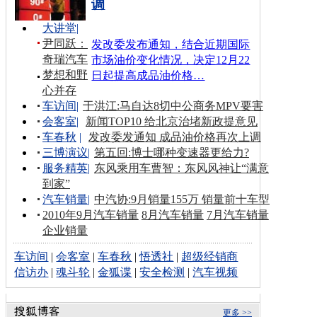
调
大讲堂
|
尹同跃：
发改委发布通知，结合近期国际
奇瑞汽车
市场油价变化情况，决定12月22
梦想和野
日起提高成品油价格…
心并存
车访间
|
于洪江:马自达8切中公商务MPV要害
会客室
|
新闻TOP10 给北京治堵新政提意见
车春秋
|
发改委发通知 成品油价格再次上调
三博演议
|
第五回:博士哪种变速器更给力?
服务精英
|
东风乘用车曹智：东风风神让“满意
到家”
汽车销量
|
中汽协:9月销量155万 销量前十车型
2010年9月汽车销量
8月汽车销量
7月汽车销量
企业销量
车访间
|
会客室
|
车春秋
|
悟透社
|
超级经销商
信访办
|
魂斗轮
|
金狐谍
|
安全检测
|
汽车视频
更多 >>