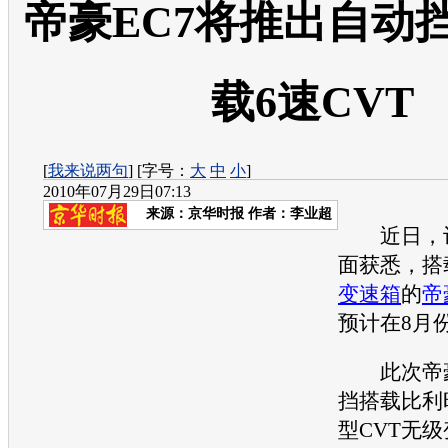
帝豪EC7将推出自动挡
载6速CVT
[
我来说两句
] [字号：
大
中
小
]
2010年07月29日07:13
来源：
京华时报
作者：李业超
近日，
面获悉，搭
变速箱
的
帝
预计在8月
此次
帝
挡搭载比利
型CVT无