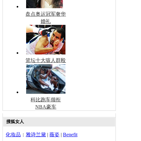
盘点奥运冠军奢华
婚礼
篮坛十大骇人群殴
科比跑车领衔
NBA豪车
搜狐女人
化妆品
：
雅诗兰黛
|
薇姿
|
Benefit