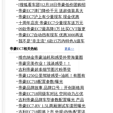
充足
[搜狐看车团]12月18日帝豪低价团购招
募
帝豪EC7津门降价千元 送超值装具大
礼包
帝豪EC7沪上有少量现车 现金优惠
4000元
十周年店庆 帝豪EC7少量现车送万元
礼包
09款帝豪EC7最高降1万 比买CVT版更
实惠
帝豪EC7自动挡有现车 优惠3000再送
装饰
我不是"非主流" 6款15万内特色A级车
推荐
帝豪EC7相关热帖
更多>>
维也纳金帝豪油耗和感受外带海量图
展现！！！！！！！
帝豪完美作业！浅谈感受！！
吉利帝豪超多细节图片粉墨登
场！！！！！！！！！！！
帝豪1250公里驾驶感受+油耗！有图有
真相！！！！
帝豪EC718配置参数/曝光
帝豪品牌故事 品牌口号：开创新格局
帝豪EC718同级车对比 空间动力占优
势
吉利帝豪品牌车型参数配置曝光 产品
全面升级
帝豪EC7-RV 1.5L两厢测试车谍照曝光
吉利EC718即将上市 外观/内饰/配置详