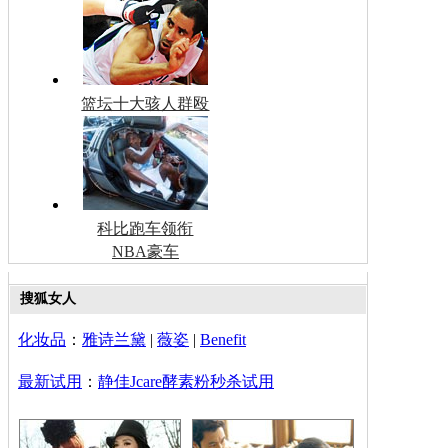
篮坛十大骇人群殴
科比跑车领衔
NBA豪车
搜狐女人
化妆品
：
雅诗兰黛
|
薇姿
|
Benefit
最新试用
：
静佳Jcare酵素粉秒杀试用