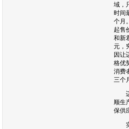
域，
时间
个月
起售
和
新
元，
因让
格优
消费
三个
顺生
保供
实质