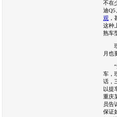
不在
迪Q5
观
，
这种
熟车
现
月也
“
车，
话，
以提
重庆
员告
保证