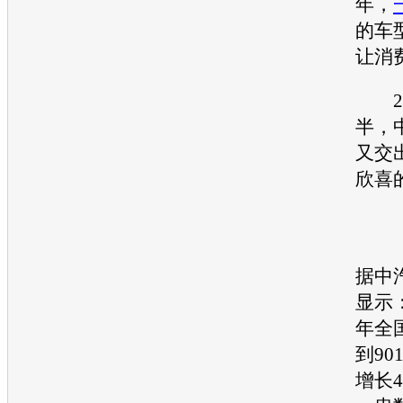
年，
的车
让消
20
半，
又交
欣喜
据中
显示：
年全
到90
增长4