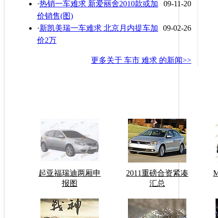
·
热销一车难求 新爱丽舍2010款或加
09-11-20
价销售(图)
·
新凯美瑞一车难求 北京月内提车加
09-02-26
价2万
更多关于
车市 难求
的新闻>>
起亚福瑞迪两厢申
2011重磅合资紧凑
报图
汇总