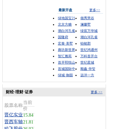
最新开盘
更多>>
绿地国宝21
领秀慧谷
北京方糖
澜馨墅
潮白河孔雀
绿宸万华城
国隆府
潮白河孔雀
宏泰·美墅
铂铭郡
廊坊新世界
世纪鸿通州
智汇雅苑
万科首开台
首开熙悦山
世纪星城
首城国际中
顺鑫·华玺
绿城·御园
远洋一方
财经·理财·证券
更多 >>
当前
股票名称
价
晋亿实业
15.84
晋西车轴
21.81
哈飞股份
36.92