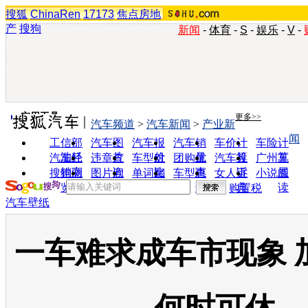
搜狐
ChinaRen
17173
焦点房地
产
搜狗
新闻
-
体育
-
S
-
娱乐
-
V
-
实用工具
更多>>
汽车频道
>
汽车新闻
>
产业新
闻
工信部
汽车图
汽车报
汽车销
车价计
车险计
油耗
片
价
量
算
算
汽车经
违章查
车型对
团购优
汽车投
广州车
销商
询
比
惠
诉
展
搜狗浏
图片欣
单词翻
车型查
女人宝
小说阅
览器
赏
译
询
典
读
购置税
汽车壁纸
一车难求成车市现象 