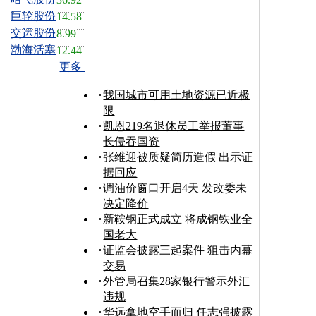
巨轮股份
14.58
交运股份
8.99
渤海活塞
12.44
更多
我国城市可用土地资源已近极
限
凯恩219名退休员工举报董事
长侵吞国资
张维迎被质疑简历造假 出示证
据回应
调油价窗口开启4天 发改委未
决定降价
新鞍钢正式成立 将成钢铁业全
国老大
证监会披露三起案件 狙击内幕
交易
外管局召集28家银行警示外汇
违规
华远拿地空手而归 任志强披露