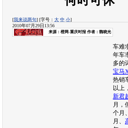
何时可休
[
我来说两句
] [字号：
大
中
小
]
2010年07月29日13:56
来源：
橙网-重庆时报
作者：魏晓光
【编
车难
年车
多的
宝马X
热销
以上
新君
月，
个月
月、