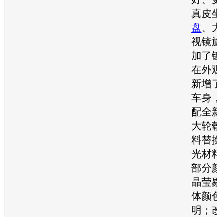
真皮
盘
、
视镜
加了
在外
新增
车身，
配全
大轮
料替
光材
部分
晶莹
体颜
明；