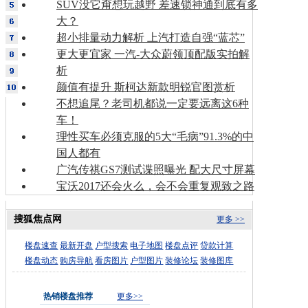
SUV没它甭想玩越野 差速锁神通到底有多
大？
超小排量动力解析 上汽打造自强“蓝芯”
更大更宜家 一汽-大众蔚领顶配版实拍解
析
颜值有提升 斯柯达新款明锐官图赏析
不想追尾？老司机都说一定要远离这6种
车！
理性买车必须克服的5大“毛病”91.3%的中
国人都有
广汽传祺GS7测试谍照曝光 配大尺寸屏幕
宝沃2017还会火么，会不会重复观致之路
搜狐焦点网
更多 >>
楼盘速查
最新开盘
户型搜索
电子地图
楼盘点评
贷款计算
楼盘动态
购房导航
看房图片
户型图片
装修论坛
装修图库
热销楼盘推荐
更多>>