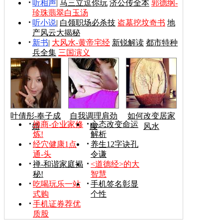
听相声
|
马三立逗你玩
济公传全本
郭德纲-
珍珠翡翠白玉汤
听小说
|
白领职场必杀技
盗墓挖坟奇书
地
产风云大揭秘
新书
|
大风水-黄帝宅经
新锐解读
都市特种
兵全集
三国演义
叶倩彤-奉子成
自我调理肩劲
如何改变居家
禅商-企业家修
心态改变命运
婚
腰
风水
炼!
解析
经穴健康1点
养生12字诀孔
通-头
令谦
禅-和谐家庭揭
<道德经>的大
秘!
智慧
吃喝玩乐一站
手机签名彰显
式购
个性
手机证券荐优
质股