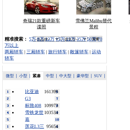
奇瑞21款重磅新车
雪佛兰Malibu替代
谍照
景程
车型搜索：
精准搜索：
5万
8万
12万
15万
22万
35万
50万
70
万以上
两厢轿车
|
三厢轿车
|
旅行轿车
|
敞篷轿车
|
运动
轿车
微型
小型
紧凑
中型
中大型
豪华型
SUV
比亚迪
161399
G3
标致408
109973
雪铁龙世
103534
嘉
莲花L3三
95654