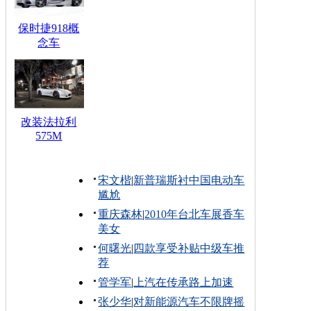
保时捷918概
念车
改装法拉利
575M
宋文楷
|
新普瑞斯衬中国电动车
尴尬
重庆森林
|
2010年台北车展香车
美女
何曙光
|
四款享受补贴中级车推
荐
管学军
|
上汽在传承路上加速
张少华
|
对新能源汽车不限牌摇