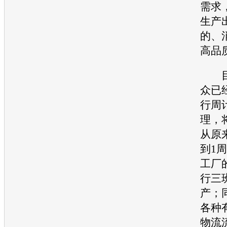
需求
生产
的、
高品
目
众
已
行周
理，
从原
到1
工厂
行三
产；
各种
物流