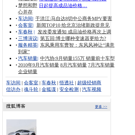
梦想和野
日起提高成品油价格…
心并存
车访间
|
于洪江:马自达8切中公商务MPV要害
会客室
|
新闻TOP10 给北京治堵新政提意见
车春秋
|
发改委发通知 成品油价格再次上调
三博演议
|
第五回:博士哪种变速器更给力?
服务精英
|
东风乘用车曹智：东风风神让“满意
到家”
汽车销量
|
中汽协:9月销量155万 销量前十车型
2010年9月汽车销量
8月汽车销量
7月汽车销量
企业销量
车访间
|
会客室
|
车春秋
|
悟透社
|
超级经销商
信访办
|
魂斗轮
|
金狐谍
|
安全检测
|
汽车视频
更多 >>