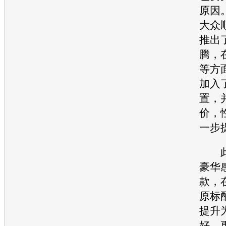
原因
大众
推出了
腾
，
等方
加入
置，
价，
一步
此
豪华
款，
原标
提升
好、