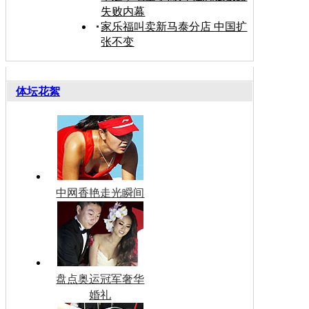
失败内幕
家乐福叫卖新马泰分店 中国扩
张不变
体坛花絮
中网香艳走光瞬间
盘点奥运冠军奢华
婚礼