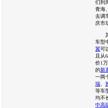
们到
青海
去调
庆市
其
车型
翼
可
且从
价1
的
新
一两
瑞
、
等车
均不
中高