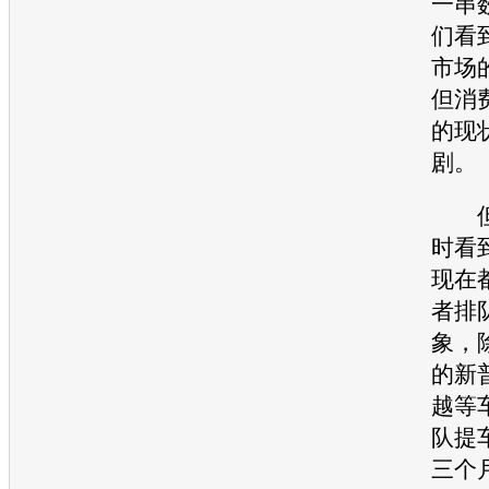
一串
们看
市场
但消
的现
剧。
但
时看
现在
者排
象，
的
新
越
等
队提
三个