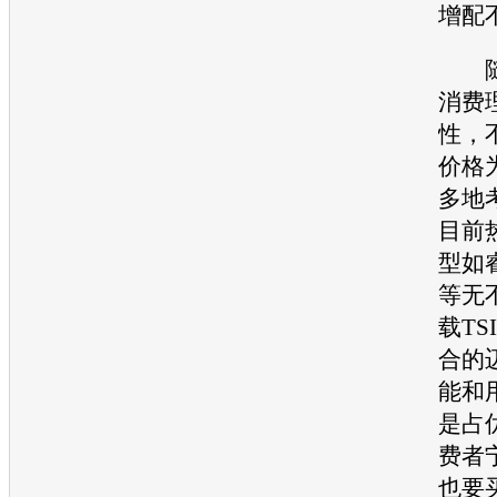
增配
随
消费
性，
价格
多地
目前
型如
等无
载TS
合的
能和
是占
费者
也要