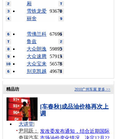
厢
雪铁龙爱
93670
丽舍
雪佛兰科
67696
鲁兹
大众朗逸
59895
大众速腾
57915
大众宝来
56578
别克凯越
49678
精品坊
2010广州车展
更多 >>
[车春秋]成品油价格再次上
调
大讲堂
|
尹同跃：
发改委发布通知，结合近期国际
奇瑞汽车
市场油价变化情况，决定12月22