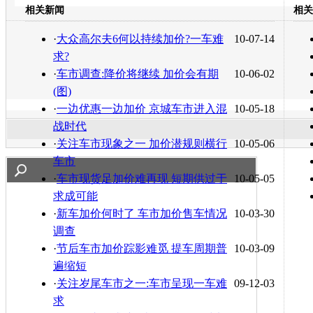
相关新闻
相关
转发至：
·
大众高尔夫6何以持续加价?一车难
10-07-14
求?
·
车市调查:降价将继续 加价会有期
10-06-02
(图)
·
一边优惠一边加价 京城车市进入混
10-05-18
战时代
·
关注车市现象之一 加价潜规则横行
10-05-06
车市
·
车市现货足加价难再现 短期供过于
10-05-05
求成可能
·
新车加价何时了 车市加价售车情况
10-03-30
调查
·
节后车市加价踪影难觅 提车周期普
10-03-09
遍缩短
·
关注岁尾车市之一:车市呈现一车难
09-12-03
求