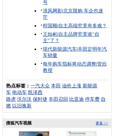
号
清风网影
|
北京限购 车企也迷
茫
程国顺
|
自主高端究竟有多难？
王灿彬
|
自主品牌究竟谁"自
主"了？
现代新能源汽车
|
丰田定明年汽
车销量
每年购车指标将动态调整
|
管欣
教授
热点标签：
一汽大众
本田
油价上涨
新能源
车
电动车
凯泽西
路虎
沃尔沃
保时捷
丰田召回
比亚迪
停车费
自
燃
以旧换新
搜狐汽车视频
更多 >>