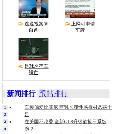
逃逸投案算
上网可申请
自首
车牌
足球名宿车
祸亡
新闻排行
跟帖排行
车模偏爱比基尼 巨乳长腿性感身材诱惑十
足
在美国不吃香 全新GL8升级欲抢日系饭
碗？