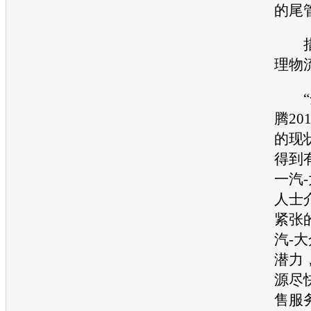
的尾
措
理物
“全
腾
2
的现
得到
一汽
人士
紧张
汽-大
潜力
源尽
售服