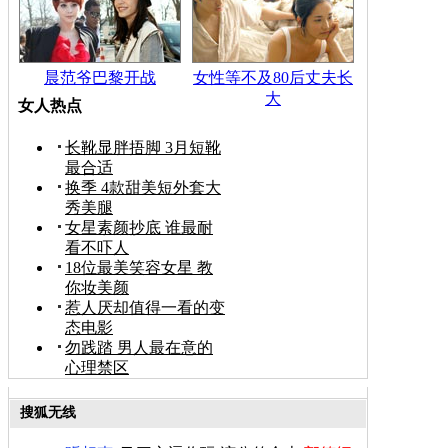
晨范爷巴黎开战
女性等不及80后丈夫长
大
女人热点
长靴显胖捂脚 3月短靴
最合适
换季 4款甜美短外套大
秀美腿
女星素颜抄底 谁最耐
看不吓人
18位最美笑容女星 教
你妆美颜
惹人厌却值得一看的变
态电影
勿践踏 男人最在意的
心理禁区
搜狐无线