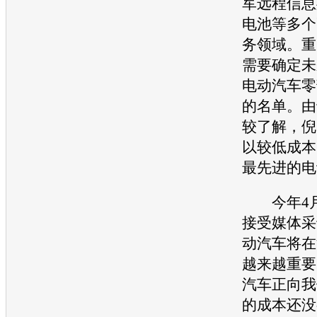
军远程信息
电池等多个
务领域。重
需要确定未
电动汽车零
的名单。由
较了解，倪
以较低成本
最先进的电
今年4月
接受媒体采
动汽车将在
越来越重要
汽车正向我
的成本还没