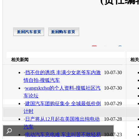
开心网
人人网
豆瓣
相关新闻
相关
转发至：
·
挡不住的诱惑 丰满少女老爷车内激
10-07-30
情自拍-搜狐汽车
·
wangxkxfso的个人资料-搜狐社区汽
10-07-30
车论坛
·
建国汽车团购征集令 全城最低价倒
10-07-29
计时
·
日产将从12月起在美国推出纯电动
10-07-28
汽车
·
电动汽车充电难 车主叫苦不敢轻易
10-07-23