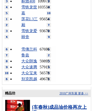
标致408
109973
雪铁龙世
103534
嘉
莲花L3三
95654
厢
雪铁龙爱
93670
丽舍
雪佛兰科
67696
鲁兹
大众朗逸
59895
大众速腾
57915
大众宝来
56578
别克凯越
49678
精品坊
2010广州车展
更多 >>
[车春秋]成品油价格再次上