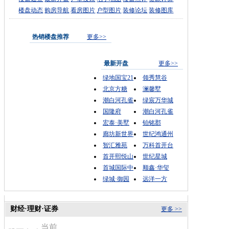
楼盘动态
购房导航
看房图片
户型图片
装修论坛
装修图库
热销楼盘推荐
更多>>
最新开盘
更多>>
绿地国宝21
领秀慧谷
北京方糖
澜馨墅
潮白河孔雀
绿宸万华城
国隆府
潮白河孔雀
宏泰·美墅
铂铭郡
廊坊新世界
世纪鸿通州
智汇雅苑
万科首开台
首开熙悦山
世纪星城
首城国际中
顺鑫·华玺
绿城·御园
远洋一方
财经·理财·证券
更多 >>
当前