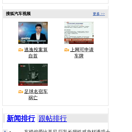
搜狐汽车视频
更多 >>
逃逸投案算
上网可申请
自首
车牌
足球名宿车
祸亡
新闻排行
跟帖排行
车模偏爱比基尼 巨乳长腿性感身材诱惑十