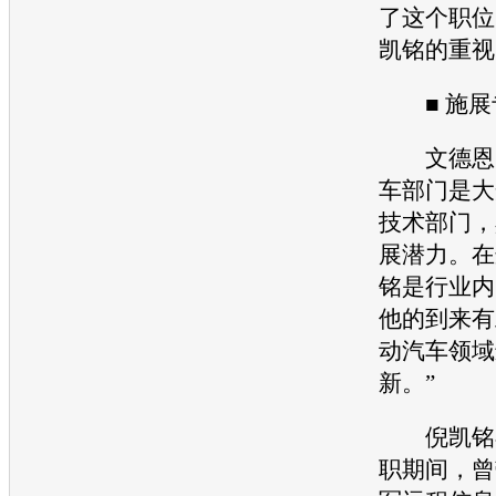
了这个职位
凯铭的重视
■ 施展
文德恩曾
车部门是
大
技术部门，
展潜力。在
铭是行业内
他的到来有
动汽车领域
新。”
倪凯铭在
职期间，曾