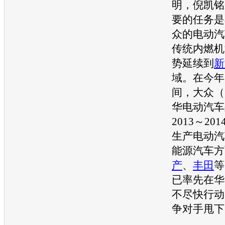
明，倪凯铭
要的任务是
众
的电动汽
传统内燃机
势延续到
新
域。在今年
间，
大众
（
华电动汽车
2013～2
生产电动汽
能源
汽车方
产
、
丰田
等
已率先在华
不尽快行动
争对手甩下