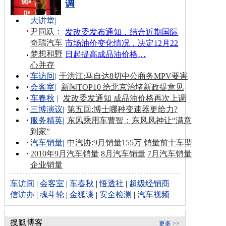
调
大讲堂
|
尹同跃：
发改委发布通知，结合近期国际
奇瑞汽车
市场油价变化情况，决定12月22
梦想和野
日起提高成品油价格…
心并存
车访间
|
于洪江:马自达8切中公商务MPV要害
会客室
|
新闻TOP10 给北京治堵新政提意见
车春秋
|
发改委发通知 成品油价格再次上调
三博演议
|
第五回:博士哪种变速器更给力?
服务精英
|
东风乘用车曹智：东风风神让“满意
到家”
汽车销量
|
中汽协:9月销量155万 销量前十车型
2010年9月汽车销量
8月汽车销量
7月汽车销量
企业销量
车访间
|
会客室
|
车春秋
|
悟透社
|
超级经销商
信访办
|
魂斗轮
|
金狐谍
|
安全检测
|
汽车视频
更多 >>