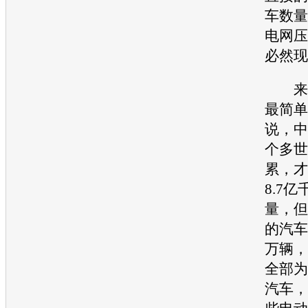
车数量
电网压
必然现
来
最简单
说，中
个多世
累，才
8.7
量，但
的汽车
万辆，
全部为
汽车，