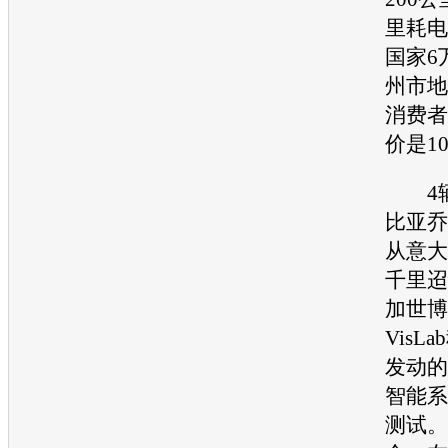
里耗电
国家6
州市地
消费者
价是1
4辆
比亚乔P
从意大
千里迢
加世博
VisL
发动的
智能系
测试。