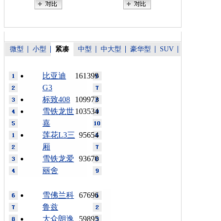
微型
小型
紧凑
中型
中大型
豪华型
SUV
比亚迪
161399
G3
标致408
109973
雪铁龙世
103534
嘉
莲花L3三
95654
厢
雪铁龙爱
93670
丽舍
雪佛兰科
67696
鲁兹
大众朗逸
59895