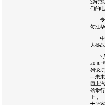
源转换
们的电
专题
贺江华
中国
大挑战
7月2
2030
列论坛
—未来
园上汽
馆举行
上，一
士所容