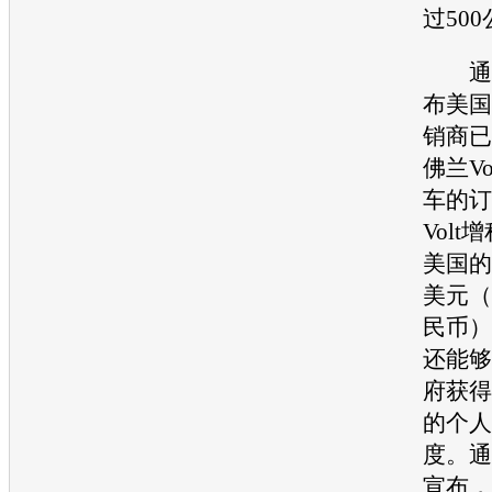
过50
通
布美国
销商已
佛兰Vo
车
的订
Volt
增
美国的
美元（
民币）
还能够
府获得
的个人
度。
通
宣布，