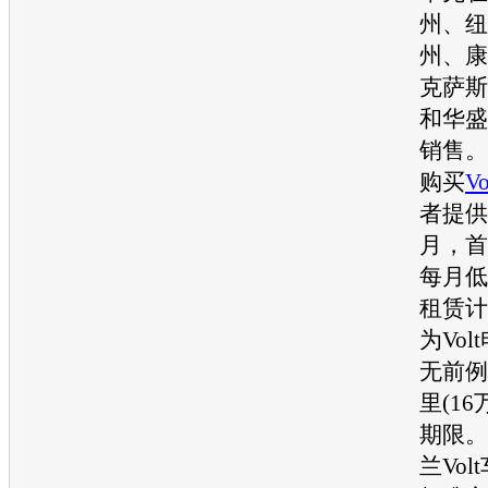
州、纽
州、康
克萨斯
和华盛
销售。
购买
Vo
者提供
月，首
每月低
租赁计
为
Volt
无前例
里(1
期限。
兰Volt