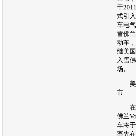
于20
式引入
车电气
雪佛兰V
动车
，
继美国
入
雪佛兰
场。
美国
市
在美
佛兰Vo
车
将于
率先在