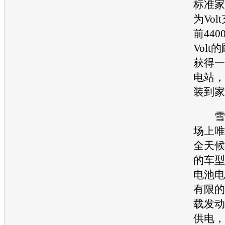
标准家
为
Volt
前44
Volt
的
获得一
电站，
装到家
雪
场上唯
全天候
的车型
电池
电
有限的
载发动
供电，