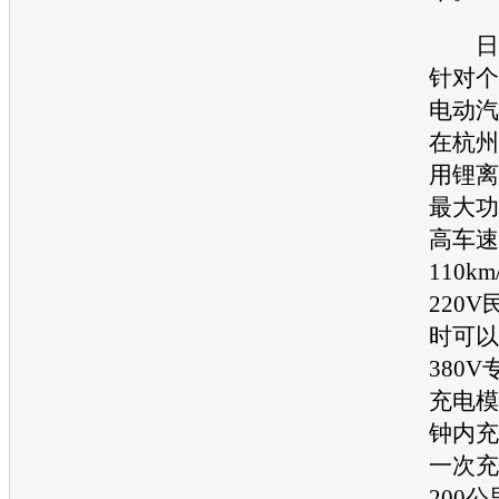
日前
针对个
电动汽
在杭州
用锂离
最大功
高车速
110k
220V
时可以
380
充电模
钟内充
一次充
200