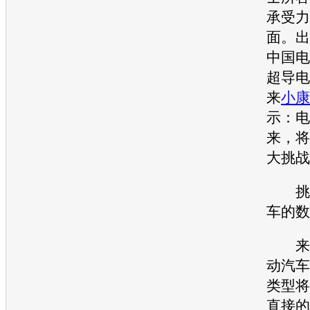
承受力
面。出
中国电
超导电
来
小康
示：
电
来，将
大挑战
挑战
车的数
来
动汽车
类型将
直接的