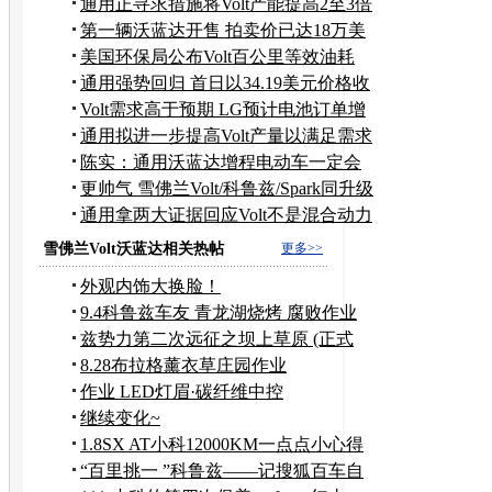
主
通用正寻求措施将Volt产能提高2至3倍
第一辆沃蓝达开售 拍卖价已达18万美
元
美国环保局公布Volt百公里等效油耗
2.5升
通用强势回归 首日以34.19美元价格收
盘
Volt需求高于预期 LG预计电池订单增
长
通用拟进一步提高Volt产量以满足需求
陈实：通用沃蓝达增程电动车一定会
国产
更帅气 雪佛兰Volt/科鲁兹/Spark同升级
通用拿两大证据回应Volt不是混合动力
车
雪佛兰Volt沃蓝达相关热帖
更多>>
外观内饰大换脸！
9.4科鲁兹车友 青龙湖烧烤 腐败作业
兹势力第二次远征之坝上草原 (正式
版）
8.28布拉格薰衣草庄园作业
作业 LED灯眉·碳纤维中控
继续变化~
1.8SX AT小科12000KM一点点小心得
“百里挑一 ”科鲁兹——记搜狐百车自