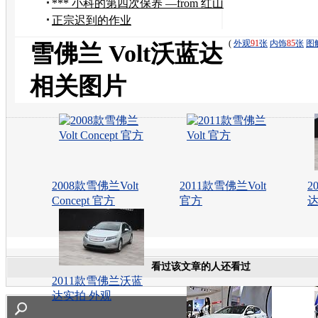
驾游邯郸
*** 小科的第四次保养 —from 红山
***
正宗迟到的作业
(
外观
91
张
内饰
85
张
图
雪佛兰 Volt沃蓝达
相关图片
2008款雪佛兰Volt
2011款雪佛兰Volt
2
Concept 官方
官方
达
看过该文章的人还看过
2011款雪佛兰沃蓝
达实拍 外观