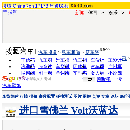
搜狐
ChinaRen
17173
焦点房地
产
搜狗
新闻
-
体育
-
S
-
娱乐
-
V
-
实用工具
更多>>
汽车频道
>
购车频道
>
新车资
讯
工信部
汽车图
汽车报
汽车销
车价计
车险计
油耗
片
价
量
算
算
汽车经
违章查
车型对
团购优
汽车投
广州车
销商
询
比
惠
诉
展
搜狗浏
图片欣
单词翻
车型查
女人宝
小说阅
览器
赏
译
询
典
读
购置税
汽车壁纸
车型综述
行情-报价
参数配置
碰撞测试
图片
图解
点评
文章
论坛
底价
进口雪佛兰 Volt沃蓝达