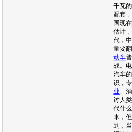
千瓦的
配套，
国现在
估计，
代，中
量要翻
动车
普
战。电
汽车的
识，专
业
、消
讨人类
代什么
来，但
到，当