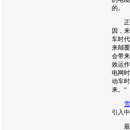
的。
正是
因，来
车
时代
来颠覆
会带来
效运作
电网时
动车
时
来。”
雪
引入中
最大