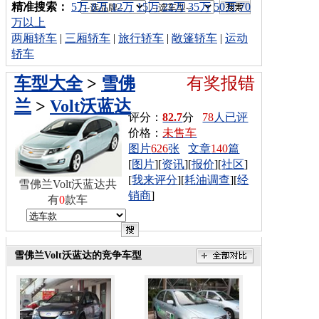
车型搜索：
精准搜索：
5万
8万
12万
15万
22万
35万
50万
70
万以上
两厢轿车
|
三厢轿车
|
旅行轿车
|
敞篷轿车
|
运动
轿车
车型大全
>
雪佛
有奖报错
兰
>
Volt沃蓝达
评分：
82.7
分
78
人已评
价格：
未售车
图片
626
张
文章
140
篇
[
图片
][
资讯
][
报价
][
社区
]
[
我来评分
][
耗油调查
][
经
雪佛兰Volt沃蓝达共
销商
]
有
0
款车
雪佛兰Volt沃蓝达的竞争车型