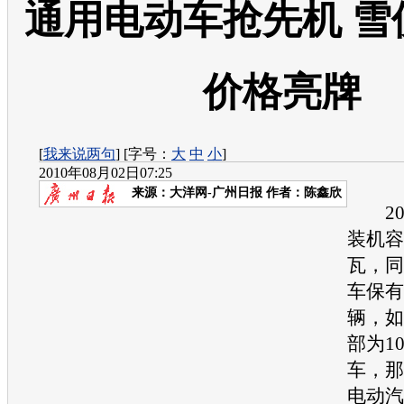
通用电动车抢先机 雪佛
价格亮牌
[
我来说两句
] [字号：
大
中
小
]
2010年08月02日07:25
来源：
大洋网-广州日报
作者：陈鑫欣
20
装机容
瓦，同
车保有
辆，如
部为1
车，那
电动汽