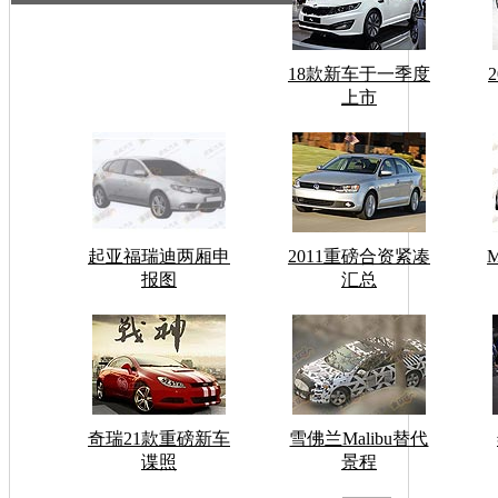
18款新车于一季度
上市
起亚福瑞迪两厢申
2011重磅合资紧凑
报图
汇总
奇瑞21款重磅新车
雪佛兰Malibu替代
谍照
景程