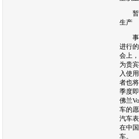
暂时
生产
事实
进行的
会上，
为贵宾
入使用
者也将
季度即
佛兰Vo
车
的愿
汽车
表
在中国
车。