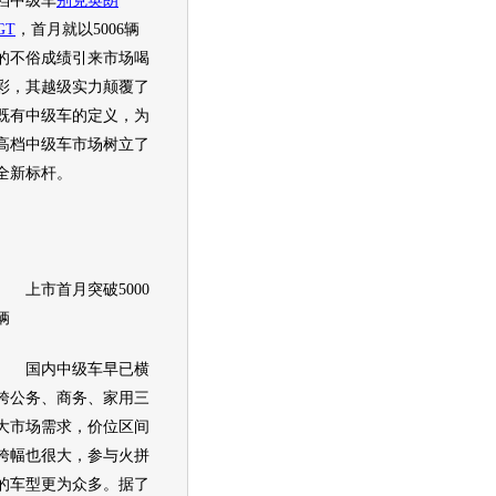
档中级车
别克英朗
GT
，首月就以5006辆
的不俗成绩引来市场喝
彩，其越级实力颠覆了
既有中级车的定义，为
高档中级车市场树立了
全新标杆。
上市首月突破5000
辆
国内中级车早已横
跨公务、商务、家用三
大市场需求，价位区间
跨幅也很大，参与火拼
的车型更为众多。据了