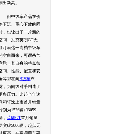
刷出新高。
但中级车产品在价
格下沉、重心下放的同
时，也让出了一片新的
空间，
别克英朗GT
无
疑盯着这一高档中级车
的空白而来，可谓杀气
腾腾，其自身的特点如
空间、性能、配置和安
全等都在向
B级车
靠
拢，为同级对手制造了
更多压力。比起当年
速
腾
和
轩逸
上市首月
销量
分别为1526辆和3059
辆，
英朗GT
首月
销量
便突破5000辆，起点无
疑更高，在强调用车要