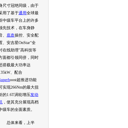
身尺寸冠绝同级，由于
采用了基于
通用
全球最
新中级车平台上的许多
领先技术，在车身静
音、
底盘
操控、安全配
置、安吉星OnStar“全
时在线助理”高科技等
方面都引领同侪，同时
还搭载最大功率达
135kW、配合
Superb
oost超推进功能
可实现266Nm的最大扭
矩的1.6T涡轮增压
发动
机
，使其充分展现高档
中级车的全面素质。
总体来看，上半