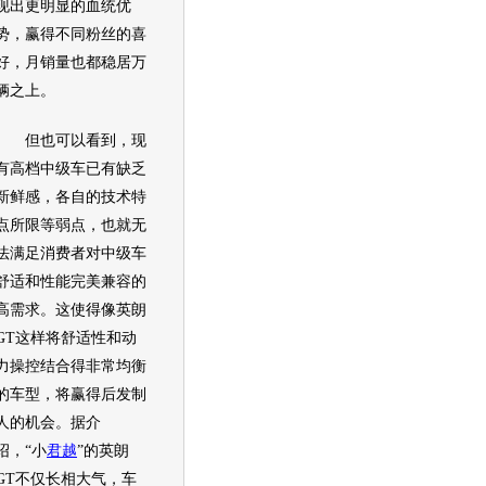
现出更明显的血统优
势，赢得不同粉丝的喜
好，月
销量
也都稳居万
辆之上。
但也可以看到，现
有高档中级车已有缺乏
新鲜感，各自的技术特
点所限等弱点，也就无
法满足消费者对中级车
舒适和性能完美兼容的
高需求。这使得像
英朗
GT
这样将舒适性和动
力操控结合得非常均衡
的车型，将赢得后发制
人的机会。据介
绍，“小
君越
”的
英朗
GT
不仅长相大气，车