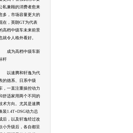
公私兼顾的消费者愈来
愈多，市场容量更大的
现在，
英朗GT
为代表
的高档中级车未来前景
也就令人格外看好。
成为高档中级车新
标杆
以
速腾
和
轩逸
为代
表的德系、日系中级
车，一直注重操控动力
和舒适家用两个不同的
技术方向。尤其是
速腾
换装1.4T+DSG动力总
成后，以及
轩逸
经过改
款小升级后，各自都呈