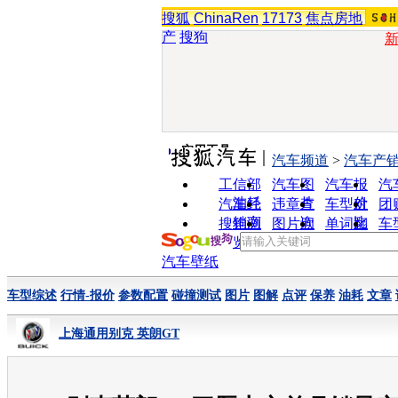
搜狐
ChinaRen
17173
焦点房地
产
搜狗
实用工具
汽车频道
>
汽车产
工信部
汽车图
汽车报
汽
油耗
片
价
汽车经
违章查
车型对
团
销商
询
比
搜狗浏
图片欣
单词翻
车
览器
赏
译
汽车壁纸
车型综述
行情-报价
参数配置
碰撞测试
图片
图解
点评
保养
油耗
文章
上海通用别克 英朗GT