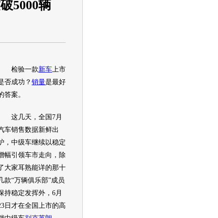
5000辆
检验一款
新车
上市
是否成功？
销量
是最好
的答案。
这几天，全国7月
汽车销售数据新鲜出
炉，中级车继续以稳定
增幅引领车市走向，除
了大家耳熟能详的那十
几款“万辆俱乐部”成员
保持稳定发挥外，6月
23日才在全国上市的高