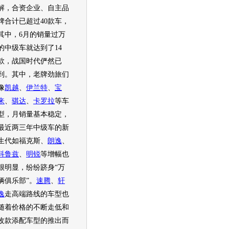
解，合资企业、自主品
牌合计已超过40款车，
其中，6月的
销量
过万
的中级车就达到了14
款，战国时代俨然已
到。其中，老牌劲旅们
像
凯越
、
伊兰特
、
宝
来
、
骐达
、
卡罗拉
等车
型，月
销量
基本稳定，
最近两三年中级车的新
生代如福克斯、
朗逸
、
科鲁兹
、
明锐
等增幅也
很明显，纷纷跻身“万
辆俱乐部”。
速腾
、
轩
逸
走高端路线的车型也
随着价格的不断走低和
改款添配车型的推出而