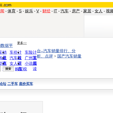
新闻
-
体育
-
S
-
娱乐
-
V
-
财经
-
IT
-
汽车
-
房产
-
家居
-
女人
-
视
更多>>
销数据平
台--汽车销量排行、分
车销
车价计
车险计
析、点评
>
国产汽车销量
量
算
算
购优
汽车投
广州车
惠
诉
展
型查
女人宝
小说阅
询
典
读
购置税
论坛
二手车
底价买车