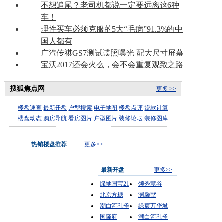
不想追尾？老司机都说一定要远离这6种
车！
理性买车必须克服的5大“毛病”91.3%的中
国人都有
广汽传祺GS7测试谍照曝光 配大尺寸屏幕
宝沃2017还会火么，会不会重复观致之路
搜狐焦点网
更多 >>
楼盘速查
最新开盘
户型搜索
电子地图
楼盘点评
贷款计算
楼盘动态
购房导航
看房图片
户型图片
装修论坛
装修图库
热销楼盘推荐
更多>>
最新开盘
更多>>
绿地国宝21
领秀慧谷
北京方糖
澜馨墅
潮白河孔雀
绿宸万华城
国隆府
潮白河孔雀