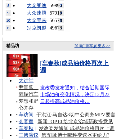
大众朗逸
59895
大众速腾
57915
大众宝来
56578
别克凯越
49678
精品坊
2010广州车展
更多 >>
[车春秋]成品油价格再次上
调
大讲堂
|
尹同跃：
发改委发布通知，结合近期国际
奇瑞汽车
市场油价变化情况，决定12月22
梦想和野
日起提高成品油价格…
心并存
车访间
|
于洪江:马自达8切中公商务MPV要害
会客室
|
新闻TOP10 给北京治堵新政提意见
车春秋
|
发改委发通知 成品油价格再次上调
三博演议
|
第五回:博士哪种变速器更给力?