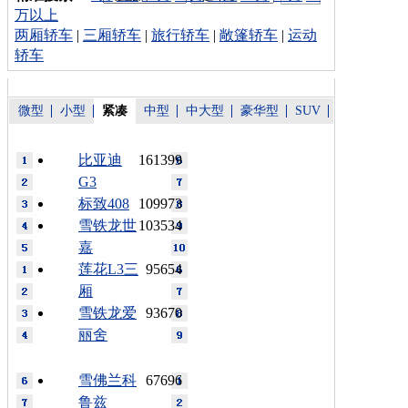
万以上
两厢轿车
|
三厢轿车
|
旅行轿车
|
敞篷轿车
|
运动
轿车
微型
小型
紧凑
中型
中大型
豪华型
SUV
比亚迪
161399
G3
标致408
109973
雪铁龙世
103534
嘉
莲花L3三
95654
厢
雪铁龙爱
93670
丽舍
雪佛兰科
67696
鲁兹