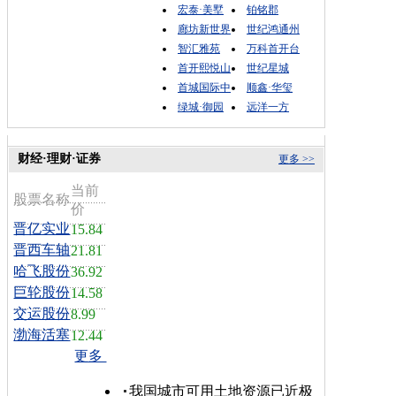
宏泰·美墅
铂铭郡
廊坊新世界
世纪鸿通州
智汇雅苑
万科首开台
首开熙悦山
世纪星城
首城国际中
顺鑫·华玺
绿城·御园
远洋一方
财经·理财·证券
更多 >>
当前
股票名称
价
晋亿实业
15.84
晋西车轴
21.81
哈飞股份
36.92
巨轮股份
14.58
交运股份
8.99
渤海活塞
12.44
更多
我国城市可用土地资源已近极