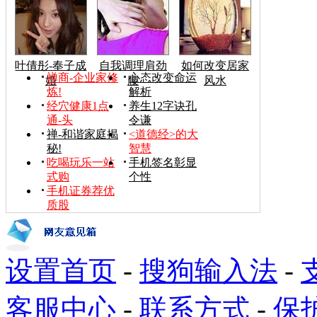
叶倩彤-奉子成
自我调理肩劲
如何改变居家
禅商-企业家修
心态改变命运
婚
腰
风水
炼!
解析
经穴健康1点
养生12字诀孔
通-头
令谦
禅-和谐家庭揭
<道德经>的大
秘!
智慧
吃喝玩乐一站
手机签名彰显
式购
个性
手机证券荐优
质股
设置首页
-
搜狗输入法
-
客服中心
-
联系方式
-
保