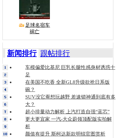
足球名宿车
祸亡
新闻排行
跟帖排行
车模偏爱比基尼 巨乳长腿性感身材诱惑十
足
在美国不吃香 全新GL8升级欲抢日系饭
碗？
SUV没它甭想玩越野 差速锁神通到底有多
大？
超小排量动力解析 上汽打造自强“蓝芯”
更大更宜家 一汽-大众蔚领顶配版实拍解
析
颜值有提升 斯柯达新款明锐官图赏析