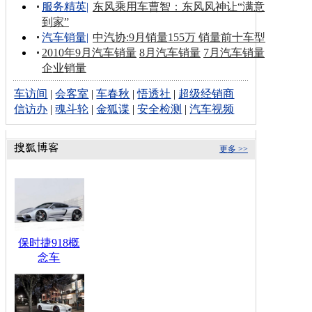
服务精英
|
东风乘用车曹智：东风风神让“满意
到家”
汽车销量
|
中汽协:9月销量155万 销量前十车型
2010年9月汽车销量
8月汽车销量
7月汽车销量
企业销量
车访间
|
会客室
|
车春秋
|
悟透社
|
超级经销商
信访办
|
魂斗轮
|
金狐谍
|
安全检测
|
汽车视频
更多 >>
保时捷918概
念车