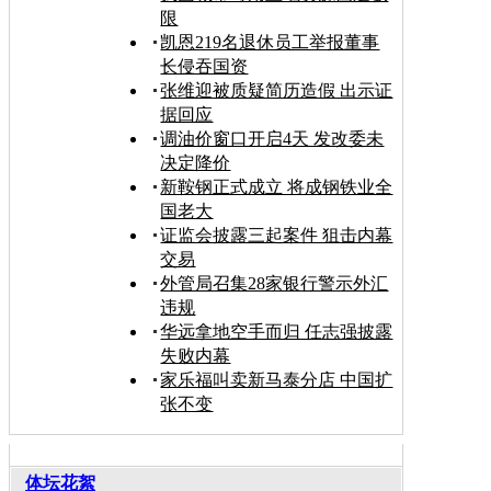
限
凯恩219名退休员工举报董事
长侵吞国资
张维迎被质疑简历造假 出示证
据回应
调油价窗口开启4天 发改委未
决定降价
新鞍钢正式成立 将成钢铁业全
国老大
证监会披露三起案件 狙击内幕
交易
外管局召集28家银行警示外汇
违规
华远拿地空手而归 任志强披露
失败内幕
家乐福叫卖新马泰分店 中国扩
张不变
体坛花絮