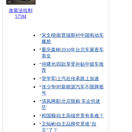
改装法拉利
575M
宋文楷
|
新普瑞斯衬中国电动车
尴尬
重庆森林
|
2010年台北车展香车
美女
何曙光
|
四款享受补贴中级车推
荐
管学军
|
上汽在传承路上加速
张少华
|
对新能源汽车不限牌摇
号
清风网影
|
北京限购 车企也迷
茫
程国顺
|
自主高端究竟有多难？
王灿彬
|
自主品牌究竟谁"自
主"了？