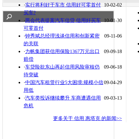
·
实行将利好于车市 信用好可零首付
10-02-02
买车?
·
两会代表提案汽车信贷 信用好买车
10-01-30
可零首付
·
钟秀斌总经理浅谈信用和创新紧密
09-11-06
的关联
·
力帆集团获信用保险1367万元出口
09-09-18
赔偿
·
车贷险欲东山再起信用风险审核仍
09-06-18
待突破
·
中国汽车租赁行业5大困境:规模小信
09-04-29
用低
·
汽车类投诉继续攀升 车商遭遇信用
09-03-13
危机
更多关于
信用 惠塔克
的新闻>>