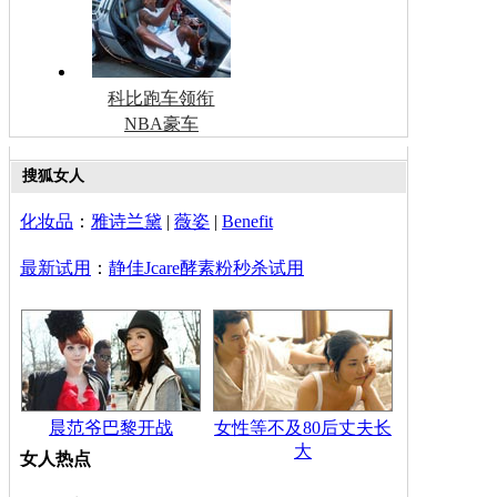
科比跑车领衔
NBA豪车
搜狐女人
化妆品
：
雅诗兰黛
|
薇姿
|
Benefit
最新试用
：
静佳Jcare酵素粉秒杀试用
晨范爷巴黎开战
女性等不及80后丈夫长
大
女人热点