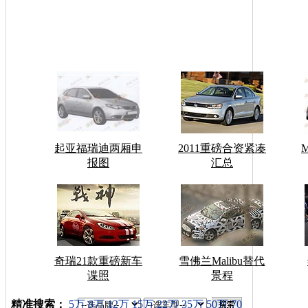
起亚福瑞迪两厢申
2011重磅合资紧凑
报图
汇总
奇瑞21款重磅新车
雪佛兰Malibu替代
谍照
景程
车型搜索：
精准搜索：
5万
8万
12万
15万
22万
35万
50万
70