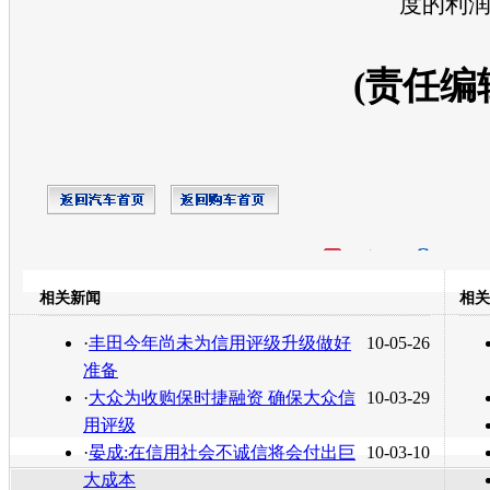
度的利
(责任编
开心网
人人网
豆瓣
相关新闻
相关
转发至：
·
丰田今年尚未为信用评级升级做好
10-05-26
准备
·
大众为收购保时捷融资 确保大众信
10-03-29
用评级
·
晏成:在信用社会不诚信将会付出巨
10-03-10
大成本