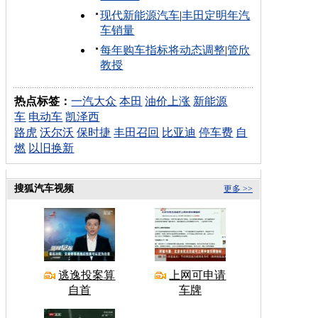
现代新能源汽车
|
丰田定明年汽
车销量
每年购车指标将动态调整
|
管欣
教授
热点标签：
一汽大众
本田
油价上涨
新能源
车
电动车
凯泽西
路虎
沃尔沃
保时捷
丰田召回
比亚迪
停车费
自
燃
以旧换新
搜狐汽车视频
更多 >>
逃逸投案算
上网可申请
自首
车牌