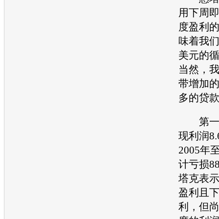
用
下周
度盈利
味着我们
美元的
当然，
带增加
多的贷款
第一
现利润8
2005年至
计亏损8
塔克表
盈利且
利，但