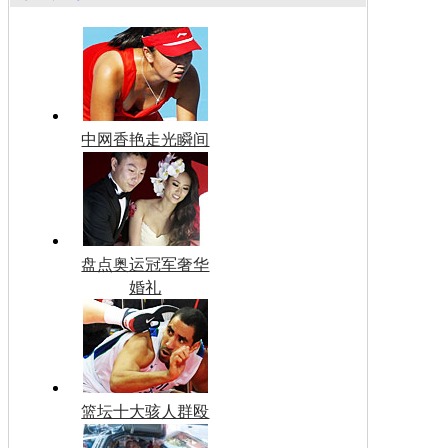
中网香艳走光瞬间
盘点奥运冠军奢华
婚礼
篮坛十大骇人群殴