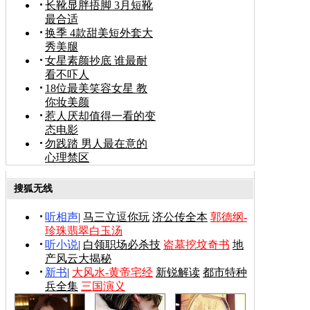
长靴显胖捂脚 3月短靴
最合适
换季 4款甜美短外套大
秀美腿
女星素颜抄底 谁最耐
看不吓人
18位最美笑容女星 教
你妆美颜
惹人厌却值得一看的变
态电影
勿践踏 男人最在意的
心理禁区
搜狐无线
听相声
|
马三立逗你玩
济公传全本
郭德纲-
珍珠翡翠白玉汤
听小说
|
白领职场必杀技
盗墓挖坟奇书
地
产风云大揭秘
新书
|
大风水-黄帝宅经
新锐解读
都市特种
兵全集
三国演义