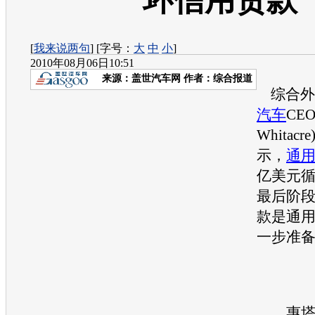
环信用贷款
[
我来说两句
] [字号：
大
中
小
]
2010年08月06日10:51
来源：
盖世汽车网
作者：综合报道
综合外
汽车
CEO
Whitac
示，
通
亿美元
最后阶
款是
通
一步准
惠塔克