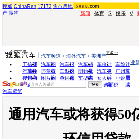
搜狐
ChinaRen
17173
焦点房地
产
搜狗
新闻
-
体育
-
S
-
娱乐
-
V
-
实用工具
更多>>
汽车频道
>
海外汽车
>
美洲产
业
工信部
汽车图
汽车报
汽车销
车价计
车险计
油耗
片
价
量
算
算
汽车经
违章查
车型对
团购优
汽车投
广州车
销商
询
比
惠
诉
展
搜狗浏
图片欣
单词翻
车型查
女人宝
小说阅
览器
赏
译
询
典
读
购置税
汽车壁纸
通用汽车或将获得50