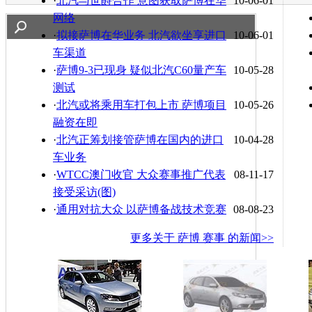
·
北汽与世爵合作 意图获取萨博在华
10-06-01
网络
·
拟接萨博在华业务 北汽欲坐享进口
10-06-01
车渠道
·
萨博9-3已现身 疑似北汽C60量产车
10-05-28
测试
·
北汽或将乘用车打包上市 萨博项目
10-05-26
融资在即
·
北汽正筹划接管萨博在国内的进口
10-04-28
车业务
·
WTCC澳门收官 大众赛事推广代表
08-11-17
接受采访(图)
·
通用对抗大众 以萨博备战技术竞赛
08-08-23
更多关于
萨博 赛事
的新闻>>