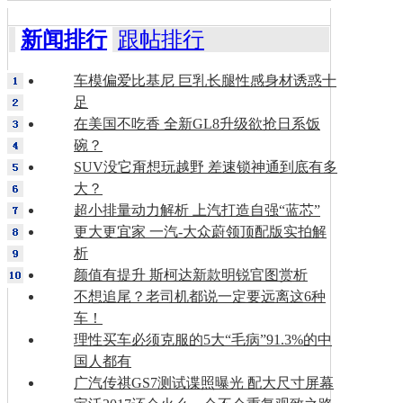
新闻排行
跟帖排行
车模偏爱比基尼 巨乳长腿性感身材诱惑十
足
在美国不吃香 全新GL8升级欲抢日系饭
碗？
SUV没它甭想玩越野 差速锁神通到底有多
大？
超小排量动力解析 上汽打造自强“蓝芯”
更大更宜家 一汽-大众蔚领顶配版实拍解
析
颜值有提升 斯柯达新款明锐官图赏析
不想追尾？老司机都说一定要远离这6种
车！
理性买车必须克服的5大“毛病”91.3%的中
国人都有
广汽传祺GS7测试谍照曝光 配大尺寸屏幕