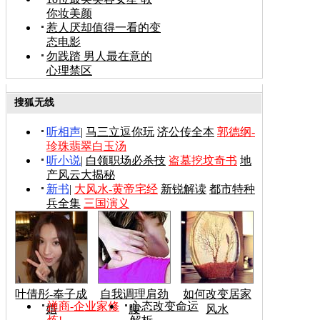
你妆美颜
惹人厌却值得一看的变
态电影
勿践踏 男人最在意的
心理禁区
搜狐无线
听相声
|
马三立逗你玩
济公传全本
郭德纲-
珍珠翡翠白玉汤
听小说
|
白领职场必杀技
盗墓挖坟奇书
地
产风云大揭秘
新书
|
大风水-黄帝宅经
新锐解读
都市特种
兵全集
三国演义
叶倩彤-奉子成
自我调理肩劲
如何改变居家
禅商-企业家修
心态改变命运
婚
腰
风水