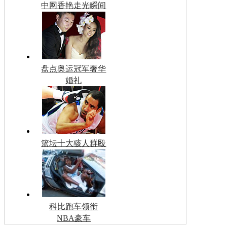
中网香艳走光瞬间
盘点奥运冠军奢华
婚礼
篮坛十大骇人群殴
科比跑车领衔
NBA豪车