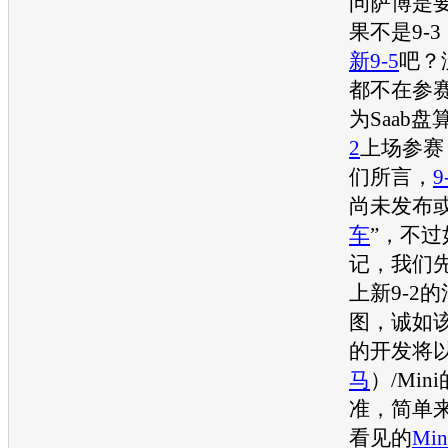
问
萨博
是
果不是
9-3
新9-5
吧？
都不在参
为
Saab
盘
2
上场参赛
们所言，
9
尚未发布或
车
”，不
记，我们
上
新9-2
的
图，诚如
的开发将
马
）/Mi
准，简单
看见的
Min