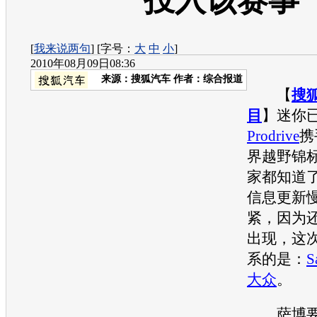
投入该赛事
[
我来说两句
] [字号：
大
中
小
]
2010年08月09日08:36
来源：
搜狐汽车
作者：综合报道
【
搜
目
】
迷你
Prodrive
携
界越野锦
家都知道
信息更新
紧，因为
出现，这次
系的是：
S
大众
。
萨博