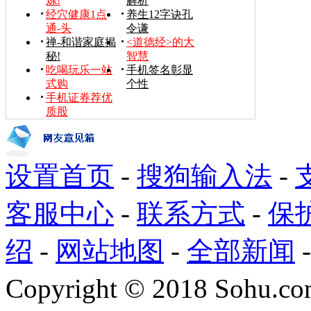
炼!
解析
经穴健康1点
养生12字诀孔
通-头
令谦
禅-和谐家庭揭
<道德经>的大
秘!
智慧
吃喝玩乐一站
手机签名彰显
式购
个性
手机证券荐优
质股
设置首页
-
搜狗输入法
-
客服中心
-
联系方式
-
保
绍
-
网站地图
-
全部新闻
Copyright
©
2018 Sohu.com