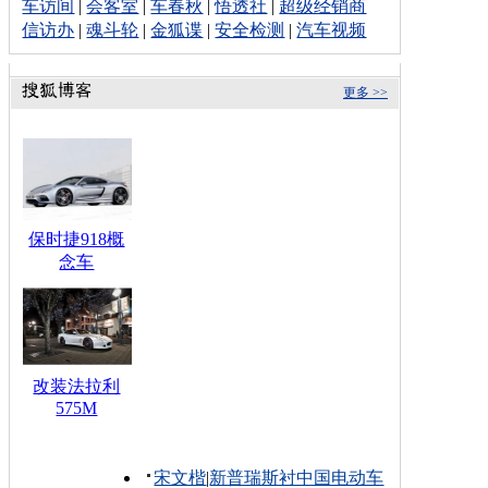
车访间
|
会客室
|
车春秋
|
悟透社
|
超级经销商
信访办
|
魂斗轮
|
金狐谍
|
安全检测
|
汽车视频
更多 >>
保时捷918概
念车
改装法拉利
575M
宋文楷
|
新普瑞斯衬中国电动车