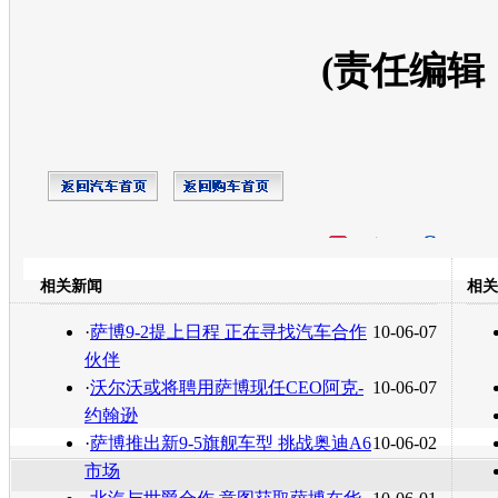
(责任编辑
开心网
人人网
豆瓣
相关新闻
相关
转发至：
·
萨博9-2提上日程 正在寻找汽车合作
10-06-07
伙伴
·
沃尔沃或将聘用萨博现任CEO阿克-
10-06-07
约翰逊
·
萨博推出新9-5旗舰车型 挑战奥迪A6
10-06-02
市场