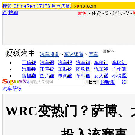
搜狐
ChinaRen
17173
焦点房地
产
搜狗
新闻
-
体育
-
S
-
娱乐
-
V
-
实用工具
更多>>
汽车频道
>
车迷频道
>
赛车
工信部
汽车图
汽车报
汽车销
车价计
车险计
油耗
片
价
量
算
算
汽车经
违章查
车型对
团购优
汽车投
广州车
销商
询
比
惠
诉
展
搜狗浏
图片欣
单词翻
车型查
女人宝
小说阅
览器
赏
译
询
典
读
购置税
汽车壁纸
WRC变热门？萨博、