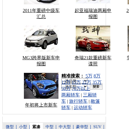
2011年重磅中级车
起亚福瑞迪两厢申
汇总
报图
MG3跨界版新车申
奇瑞21款重磅新车
报图
谍照
车型搜索：
精准搜索：
5万
8万
12万
15万
22万
35万
50万
70万以上
两厢轿车
|
三厢轿
车
|
旅行轿车
|
敞篷
年初将上市新车
轿车
|
运动轿车
微型
小型
紧凑
中型
中大型
豪华型
SUV