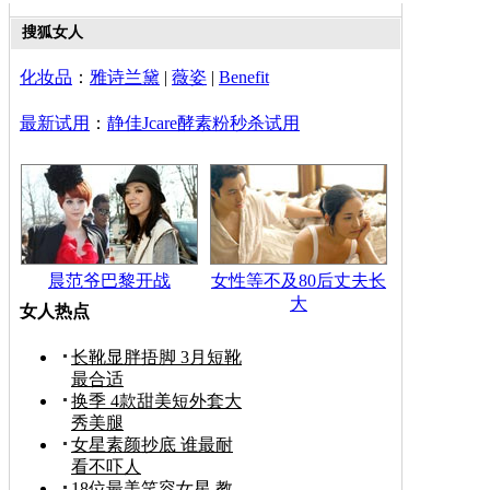
搜狐女人
化妆品
：
雅诗兰黛
|
薇姿
|
Benefit
最新试用
：
静佳Jcare酵素粉秒杀试用
晨范爷巴黎开战
女性等不及80后丈夫长
大
女人热点
长靴显胖捂脚 3月短靴
最合适
换季 4款甜美短外套大
秀美腿
女星素颜抄底 谁最耐
看不吓人
18位最美笑容女星 教