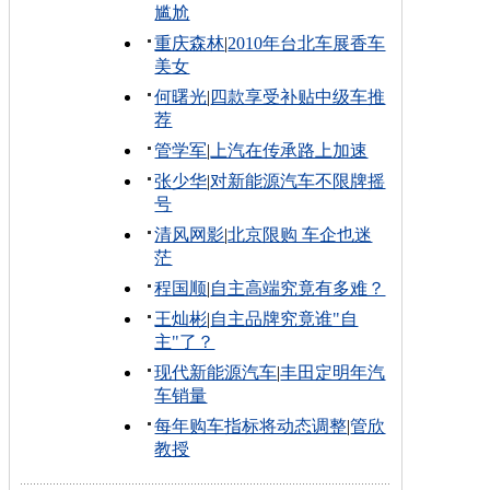
尴尬
重庆森林
|
2010年台北车展香车
美女
何曙光
|
四款享受补贴中级车推
荐
管学军
|
上汽在传承路上加速
张少华
|
对新能源汽车不限牌摇
号
清风网影
|
北京限购 车企也迷
茫
程国顺
|
自主高端究竟有多难？
王灿彬
|
自主品牌究竟谁"自
主"了？
现代新能源汽车
|
丰田定明年汽
车销量
每年购车指标将动态调整
|
管欣
教授