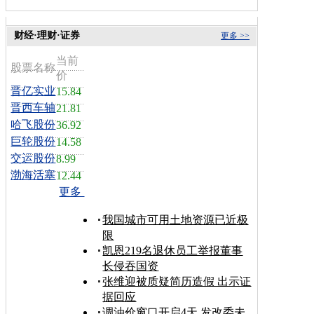
财经·理财·证券
更多 >>
当前
股票名称
价
晋亿实业
15.84
晋西车轴
21.81
哈飞股份
36.92
巨轮股份
14.58
交运股份
8.99
渤海活塞
12.44
更多
我国城市可用土地资源已近极
限
凯恩219名退休员工举报董事
长侵吞国资
张维迎被质疑简历造假 出示证
据回应
调油价窗口开启4天 发改委未