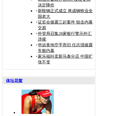
决定降价
新鞍钢正式成立 将成钢铁业全
国老大
证监会披露三起案件 狙击内幕
交易
外管局召集28家银行警示外汇
违规
华远拿地空手而归 任志强披露
失败内幕
家乐福叫卖新马泰分店 中国扩
张不变
体坛花絮