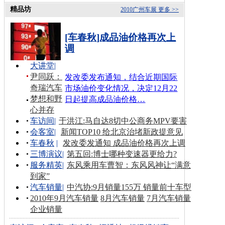
精品坊
2010广州车展
更多 >>
[车春秋]成品油价格再次上
调
大讲堂
|
尹同跃：
发改委发布通知，结合近期国际
奇瑞汽车
市场油价变化情况，决定12月22
梦想和野
日起提高成品油价格…
心并存
车访间
|
于洪江:马自达8切中公商务MPV要害
会客室
|
新闻TOP10 给北京治堵新政提意见
车春秋
|
发改委发通知 成品油价格再次上调
三博演议
|
第五回:博士哪种变速器更给力?
服务精英
|
东风乘用车曹智：东风风神让“满意
到家”
汽车销量
|
中汽协:9月销量155万 销量前十车型
2010年9月汽车销量
8月汽车销量
7月汽车销量
企业销量