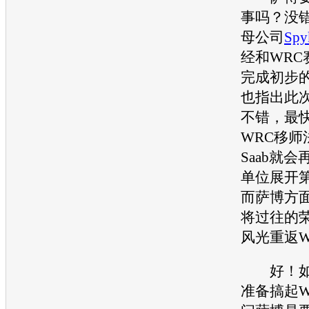
事吗？没
母公司
Spy
经和WRC
完成初步
也指出此
不错，最快
WRC移师
Saab
就会再
单位展开
而萨博方
将过往的
风光重返W
好！如
准备搞起W