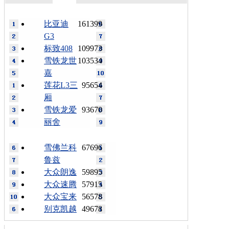
比亚迪
161399
G3
标致408
109973
雪铁龙世
103534
嘉
莲花L3三
95654
厢
雪铁龙爱
93670
丽舍
雪佛兰科
67696
鲁兹
大众朗逸
59895
大众速腾
57915
大众宝来
56578
别克凯越
49678