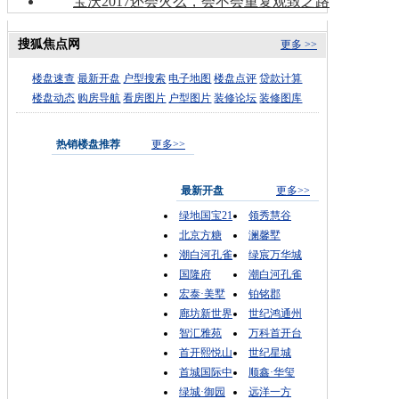
宝沃2017还会火么，会不会重复观致之路
搜狐焦点网
更多 >>
楼盘速查
最新开盘
户型搜索
电子地图
楼盘点评
贷款计算
楼盘动态
购房导航
看房图片
户型图片
装修论坛
装修图库
热销楼盘推荐
更多>>
最新开盘
更多>>
绿地国宝21
领秀慧谷
北京方糖
澜馨墅
潮白河孔雀
绿宸万华城
国隆府
潮白河孔雀
宏泰·美墅
铂铭郡
廊坊新世界
世纪鸿通州
智汇雅苑
万科首开台
首开熙悦山
世纪星城
首城国际中
顺鑫·华玺
绿城·御园
远洋一方