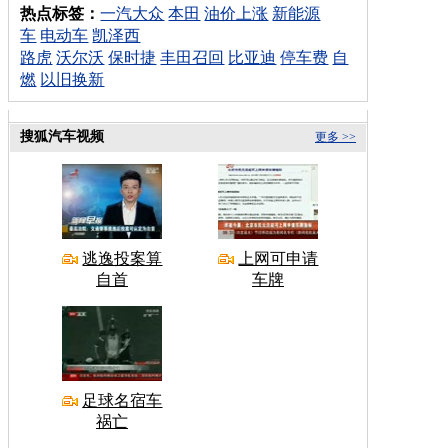
热点标签：
一汽大众
本田
油价上涨
新能源
车
电动车
凯泽西
路虎
沃尔沃
保时捷
丰田召回
比亚迪
停车费
自
燃
以旧换新
搜狐汽车视频
更多 >>
逃逸投案算
上网可申请
自首
车牌
足球名宿车
祸亡