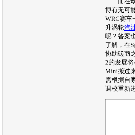
而在动
博
有无可能和
WRC赛车
升涡轮
汽
呢？答案
了解，在
S
协助磋商
2
的发展将
Mini搬
需根据自
调校重新