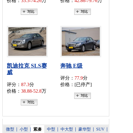
价格：
35.5-74.26
万
价格：
42.86-79.76
万
凯迪拉克 SLS赛
奔驰 E级
威
评分：
77.9
分
评分：
87.3
分
价格：[已停产]
价格：
38.88-52.8
万
微型
小型
紧凑
中型
中大型
豪华型
SUV