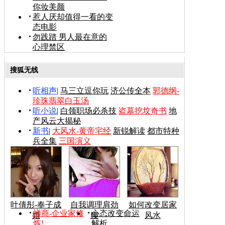
你妆美颜
惹人厌却值得一看的变
态电影
勿践踏 男人最在意的
心理禁区
搜狐无线
听相声
|
马三立逗你玩
济公传全本
郭德纲-
珍珠翡翠白玉汤
听小说
|
白领职场必杀技
盗墓挖坟奇书
地
产风云大揭秘
新书
|
大风水-黄帝宅经
新锐解读
都市特种
兵全集
三国演义
叶倩彤-奉子成
自我调理肩劲
如何改变居家
禅商-企业家修
心态改变命运
婚
腰
风水
炼!
解析