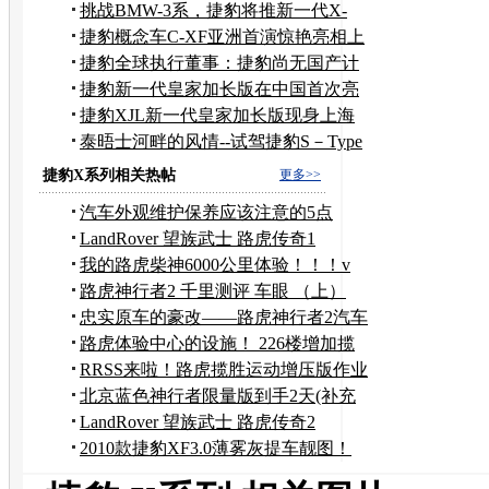
光
挑战BMW-3系，捷豹将推新一代X-
TYPE新车
捷豹概念车C-XF亚洲首演惊艳亮相上
海
捷豹全球执行董事：捷豹尚无国产计
划
捷豹新一代皇家加长版在中国首次亮
相
捷豹XJL新一代皇家加长版现身上海
车展
泰晤士河畔的风情--试驾捷豹S－Type
捷豹X系列相关热帖
更多>>
汽车外观维护保养应该注意的5点
LandRover 望族武士 路虎传奇1
我的路虎柴神6000公里体验！！！v
路虎神行者2 千里测评 车眼 （上）
忠实原车的豪改——路虎神行者2汽车
音响改装
路虎体验中心的设施！ 226楼增加揽
胜的PP
RRSS来啦！路虎揽胜运动增压版作业
3-图片精选版
北京蓝色神行者限量版到手2天(补充
500公里行车感
LandRover 望族武士 路虎传奇2
2010款捷豹XF3.0薄雾灰提车靓图！