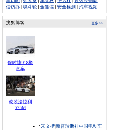
车访间
|
会客室
|
车春秋
|
悟透社
|
超级经销商
信访办
|
魂斗轮
|
金狐谍
|
安全检测
|
汽车视频
更多 >>
保时捷918概
念车
改装法拉利
575M
宋文楷
|
新普瑞斯衬中国电动车