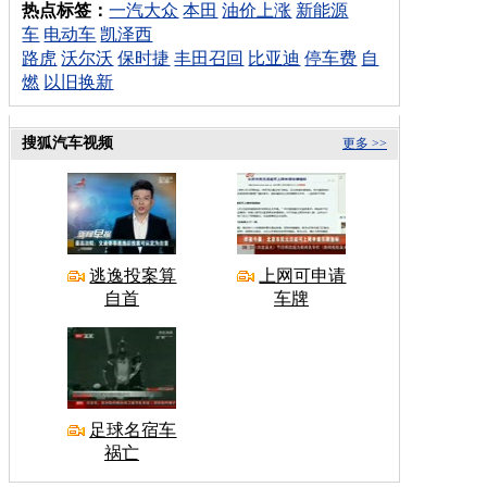
热点标签：
一汽大众
本田
油价上涨
新能源
车
电动车
凯泽西
路虎
沃尔沃
保时捷
丰田召回
比亚迪
停车费
自
燃
以旧换新
搜狐汽车视频
更多 >>
逃逸投案算
上网可申请
自首
车牌
足球名宿车
祸亡