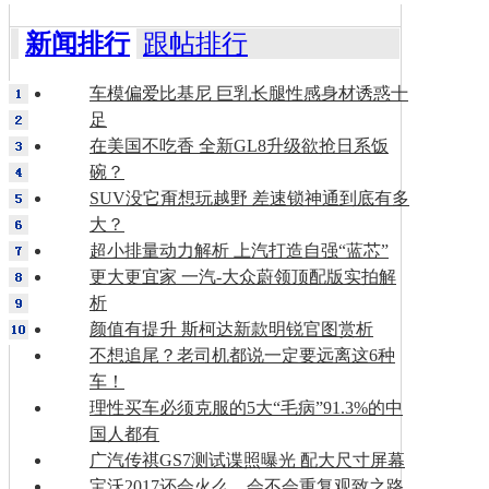
新闻排行
跟帖排行
车模偏爱比基尼 巨乳长腿性感身材诱惑十
足
在美国不吃香 全新GL8升级欲抢日系饭
碗？
SUV没它甭想玩越野 差速锁神通到底有多
大？
超小排量动力解析 上汽打造自强“蓝芯”
更大更宜家 一汽-大众蔚领顶配版实拍解
析
颜值有提升 斯柯达新款明锐官图赏析
不想追尾？老司机都说一定要远离这6种
车！
理性买车必须克服的5大“毛病”91.3%的中
国人都有
广汽传祺GS7测试谍照曝光 配大尺寸屏幕
宝沃2017还会火么，会不会重复观致之路