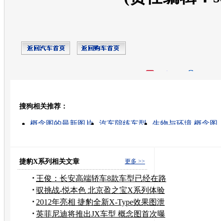
开心网
人人网
豆瓣
搜狗相关推荐：
转发至：
概念图的最新图片
汽车陪练车型
生物与环境 概念图
宝马摩托车车型
曝光的最新图片
福特车型
零利率购车车型
踏板车车型
初中生物概念图
动物的运动 概念图
捷豹X系列相关文章
更多 >>
王俊：长安高端轿车8款车型已经在路
试
驭挑战-悦本色 北京盈之宝X系列体验
日
2012年亮相 捷豹全新X-Type效果图泄
露
英菲尼迪将推出JX车型 概念图首次曝