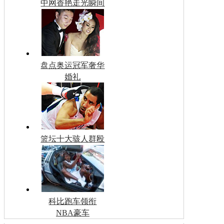
中网香艳走光瞬间
盘点奥运冠军奢华
婚礼
篮坛十大骇人群殴
科比跑车领衔
NBA豪车