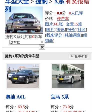
车型大全
>
捷豹
>
X系
有奖报错
列
评分：
0.0
分
0
人已评
价格：
停产车
图片
341
张
文章
15
篇
[
图片
][
资讯
][
报价
][
社区
]
[
我来评分
][
耗油调查
][
经
捷豹X系列共有
0
款车
销商
]
捷豹X系列的竞争车型
奥迪 A6L
宝马 5系
评分：
69.5
分
评分：
73.0
分