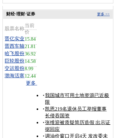
财经·理财·证券
更多 >>
当前
股票名称
价
晋亿实业
15.84
晋西车轴
21.81
哈飞股份
36.92
巨轮股份
14.58
交运股份
8.99
渤海活塞
12.44
更多
我国城市可用土地资源已近极
限
凯恩219名退休员工举报董事
长侵吞国资
张维迎被质疑简历造假 出示证
据回应
调油价窗口开启4天 发改委未