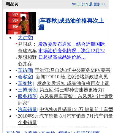
精品坊
2010广州车展
更多 >>
[车春秋]成品油价格再次上
调
大讲堂
|
尹同跃：
发改委发布通知，结合近期国际
奇瑞汽车
市场油价变化情况，决定12月22
梦想和野
日起提高成品油价格…
心并存
车访间
|
于洪江:马自达8切中公商务MPV要害
会客室
|
新闻TOP10 给北京治堵新政提意见
车春秋
|
发改委发通知 成品油价格再次上调
三博演议
|
第五回:博士哪种变速器更给力?
服务精英
|
东风乘用车曹智：东风风神让“满意
到家”
汽车销量
|
中汽协:9月销量155万 销量前十车型
2010年9月汽车销量
8月汽车销量
7月汽车销量
企业销量