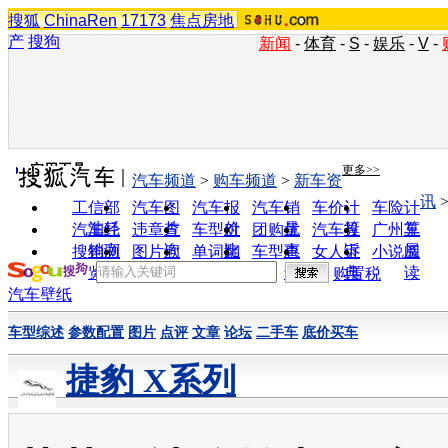
搜狐
ChinaRen
17173
焦点房地
产
搜狗
新闻
-
体育
-
S
-
娱乐
-
V
-
实用工具
更多>>
汽车频道
>
购车频道
>
新车资
讯
工信部
汽车图
汽车报
汽车销
车价计
车险计
油耗
片
价
量
算
算
汽车经
违章查
车型对
团购优
汽车投
广州车
销商
询
比
惠
诉
展
搜狗浏
图片欣
单词翻
车型查
女人宝
小说阅
览器
赏
译
询
典
读
购置税
汽车壁纸
车型综述
参数配置
图片
点评
文章
论坛
二手车
底价买车
捷豹 X系列