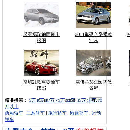
起亚福瑞迪两厢申
2011重磅合资紧凑
报图
汇总
奇瑞21款重磅新车
雪佛兰Malibu替代
谍照
景程
车型搜索：
精准搜索：
5万
8万
12万
15万
22万
35万
50万
70
万以上
两厢轿车
|
三厢轿车
|
旅行轿车
|
敞篷轿车
|
运动
轿车