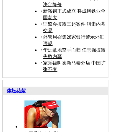
决定降价
新鞍钢正式成立 将成钢铁业全
国老大
证监会披露三起案件 狙击内幕
交易
外管局召集28家银行警示外汇
违规
华远拿地空手而归 任志强披露
失败内幕
家乐福叫卖新马泰分店 中国扩
张不变
体坛花絮