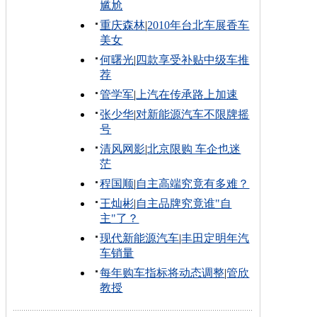
尴尬
重庆森林
|
2010年台北车展香车
美女
何曙光
|
四款享受补贴中级车推
荐
管学军
|
上汽在传承路上加速
张少华
|
对新能源汽车不限牌摇
号
清风网影
|
北京限购 车企也迷
茫
程国顺
|
自主高端究竟有多难？
王灿彬
|
自主品牌究竟谁"自
主"了？
现代新能源汽车
|
丰田定明年汽
车销量
每年购车指标将动态调整
|
管欣
教授