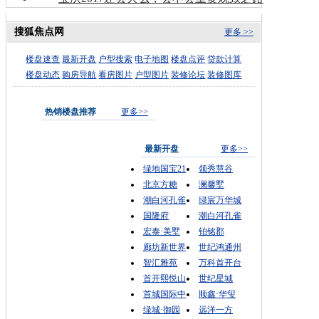
搜狐焦点网
更多 >>
楼盘速查
最新开盘
户型搜索
电子地图
楼盘点评
贷款计算
楼盘动态
购房导航
看房图片
户型图片
装修论坛
装修图库
热销楼盘推荐
更多>>
最新开盘
更多>>
绿地国宝21
领秀慧谷
北京方糖
澜馨墅
潮白河孔雀
绿宸万华城
国隆府
潮白河孔雀
宏泰·美墅
铂铭郡
廊坊新世界
世纪鸿通州
智汇雅苑
万科首开台
首开熙悦山
世纪星城
首城国际中
顺鑫·华玺
绿城·御园
远洋一方