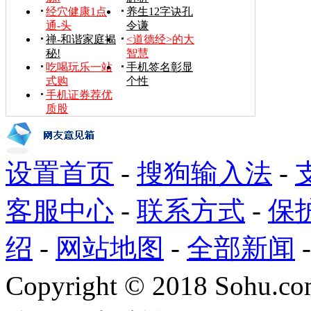
经穴健康1点
养生12字诀孔
通-头
令谦
禅-和谐家庭揭
<道德经>的大
秘!
智慧
吃喝玩乐一站
手机签名彰显
式购
个性
手机证券荐优
质股
设置首页
-
搜狗输入法
-
客服中心
-
联系方式
-
保
绍
-
网站地图
-
全部新闻
Copyright
©
2018 Sohu.com