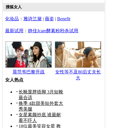
搜狐女人
化妆品
：
雅诗兰黛
|
薇姿
|
Benefit
最新试用
：
静佳Jcare酵素粉秒杀试用
晨范爷巴黎开战
女性等不及80后丈夫长
大
女人热点
长靴显胖捂脚 3月短靴
最合适
换季 4款甜美短外套大
秀美腿
女星素颜抄底 谁最耐
看不吓人
18位最美笑容女星 教